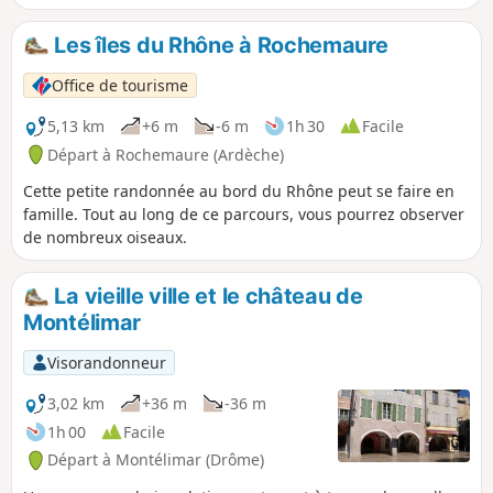
Les îles du Rhône à Rochemaure
Office de tourisme
5,13 km
+6 m
-6 m
1h 30
Facile
Départ à Rochemaure (Ardèche)
Cette petite randonnée au bord du Rhône peut se faire en
famille. Tout au long de ce parcours, vous pourrez observer
de nombreux oiseaux.
La vieille ville et le château de
Montélimar
Visorandonneur
3,02 km
+36 m
-36 m
1h 00
Facile
Départ à Montélimar (Drôme)