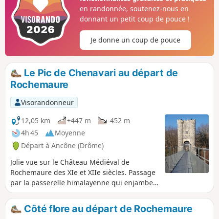
en randonnée, soutenez-nous en
donnant un petit coup de pouce !
Je donne un coup de pouce
Le Pic de Chenavari au départ de
Rochemaure
Visorandonneur
12,05 km
+447 m
-452 m
4h 45
Moyenne
Départ à Ancône (Drôme)
Jolie vue sur le Château Médiéval de
Rochemaure des XIe et XIIe siècles. Passage
par la passerelle himalayenne qui enjambe
le Rhône. Très belle vue à 360° au Pic de
Chenavari, sur les montagnes du Vercors
Côté flore au départ de Rochemaure
ainsi que sur la vallée du Rhône et le