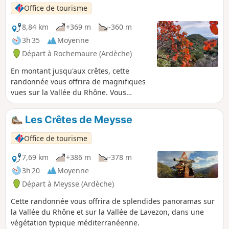
plateau du Coiron.
Office de tourisme
8,84 km
+369 m
-360 m
3h 35
Moyenne
Départ à Rochemaure (Ardèche)
En montant jusqu'aux crêtes, cette
randonnée vous offrira de magnifiques
vues sur la Vallée du Rhône. Vous
traversez la Forêt Domaniale de Berg
sur un chemin bordé de cèdres.
Les Crêtes de Meysse
Office de tourisme
7,69 km
+386 m
-378 m
3h 20
Moyenne
Départ à Meysse (Ardèche)
Cette randonnée vous offrira de splendides panoramas sur
la Vallée du Rhône et sur la Vallée de Lavezon, dans une
végétation typique méditerranéenne.