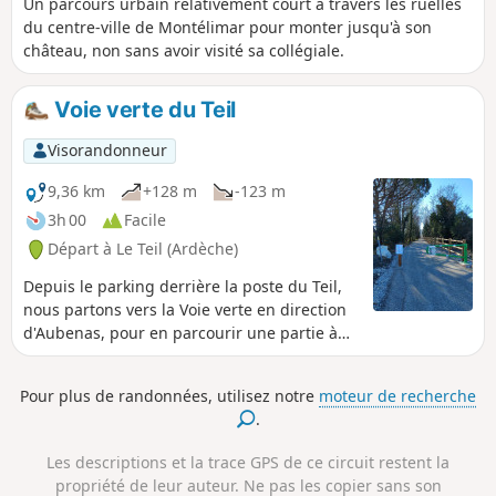
Un parcours urbain relativement court à travers les ruelles
du centre-ville de Montélimar pour monter jusqu'à son
château, non sans avoir visité sa collégiale.
Voie verte du Teil
Visorandonneur
9,36 km
+128 m
-123 m
3h 00
Facile
Départ à Le Teil (Ardèche)
Depuis le parking derrière la poste du Teil,
nous partons vers la Voie verte en direction
d'Aubenas, pour en parcourir une partie à
travers ponts et tunnels avant de revenir par
le même itinéraire.
Pour plus de randonnées, utilisez notre
moteur de recherche
.
Les descriptions et la trace GPS de ce circuit restent la
propriété de leur auteur. Ne pas les copier sans son