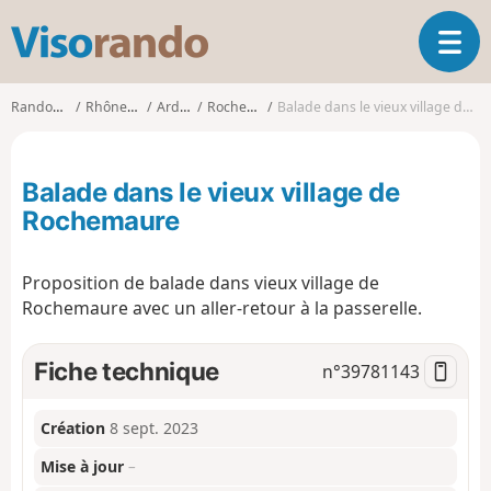
V
O
i
u
s
v
o
Randonnées
Rhône-Alpes
Ardèche
Rochemaure
Balade dans le vieux village de Rochemaure
r
r
i
a
r
n
Balade dans le vieux village de
l
d
a
Rochemaure
o
n
a
Proposition de balade dans vieux village de
v
i
Rochemaure avec un aller-retour à la passerelle.
g
a
Fiche technique
n°
39781143
t
i
o
Création
8 sept. 2023
n
Mise à jour
–