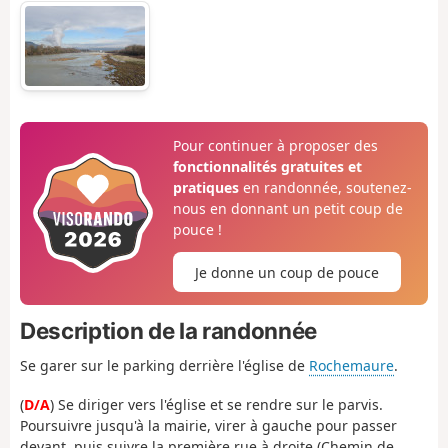
Pour continuer à proposer des
fonctionnalités gratuites et
pratiques
en randonnée, soutenez-
nous en donnant un petit coup de
pouce !
Je donne un coup de pouce
Description de la randonnée
Se garer sur le parking derrière l'église de
Rochemaure
.
(
D/A
) Se diriger vers l'église et se rendre sur le parvis.
Poursuivre jusqu'à la mairie, virer à gauche pour passer
devant, puis suivre la première rue à droite (Chemin de