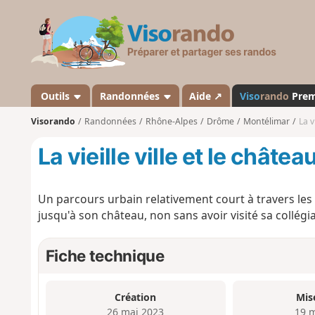
V
i
s
o
r
a
Outils
Randonnées
Aide ↗
Viso
rando
Pre
n
Visorando
Randonnées
Rhône-Alpes
Drôme
Montélimar
La v
d
o
La vieille ville et le chât
Un parcours urbain relativement court à travers les
jusqu'à son château, non sans avoir visité sa collégia
Fiche technique
Création
Mis
26 mai 2023
19 