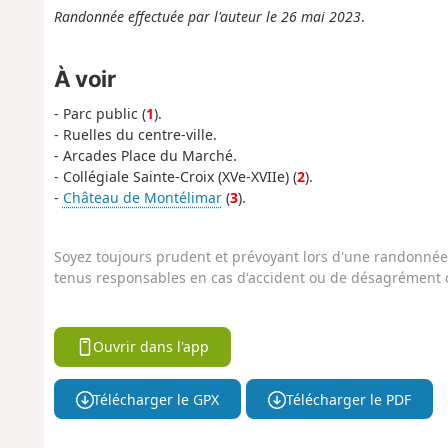
Randonnée effectuée par l'auteur le 26 mai 2023
.
À voir
- Parc public (
1
).
- Ruelles du centre-ville.
- Arcades Place du Marché.
- Collégiale Sainte-Croix (XVe-XVIIe) (
2
).
-
Château de Montélimar
(
3
).
Soyez toujours prudent et prévoyant lors d'une randonnée. 
tenus responsables en cas d'accident ou de désagrément q
Ouvrir dans l'app
Télécharger le GPX
Télécharger le PDF