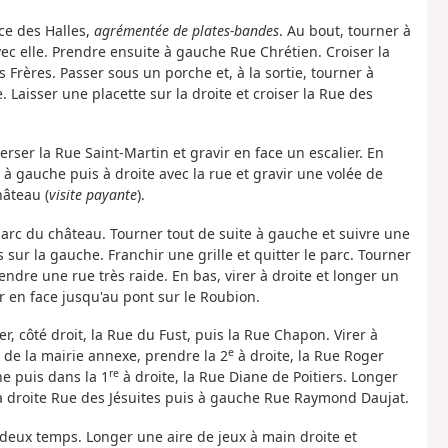
ace des Halles,
agrémentée de plates-bandes
. Au bout, tourner à
vec elle. Prendre ensuite à gauche Rue Chrétien. Croiser la
 Frères. Passer sous un porche et, à la sortie, tourner à
. Laisser une placette sur la droite et croiser la Rue des
erser la Rue Saint-Martin et gravir en face un escalier. En
 à gauche puis à droite avec la rue et gravir une volée de
hâteau (
visite payante
).
parc du château. Tourner tout de suite à gauche et suivre une
 sur la gauche. Franchir une grille et quitter le parc. Tourner
endre une rue très raide. En bas, virer à droite et longer un
r en face jusqu'au pont sur le Roubion.
er, côté droit, la Rue du Fust, puis la Rue Chapon. Virer à
e
 de la mairie annexe, prendre la 2
à droite, la Rue Roger
re
he puis dans la 1
à droite, la Rue Diane de Poitiers. Longer
 à droite Rue des Jésuites puis à gauche Rue Raymond Daujat.
deux temps. Longer une aire de jeux à main droite et