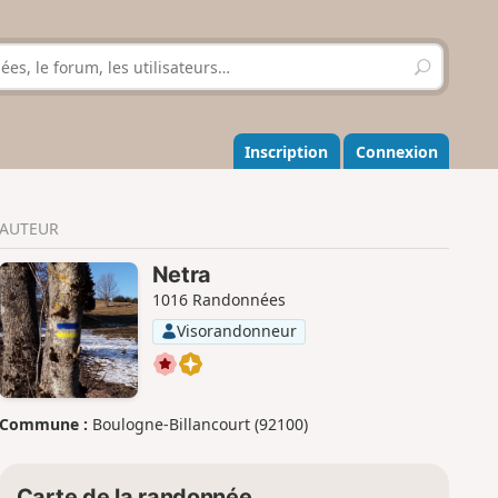
R
e
c
h
e
Inscription
Connexion
r
c
h
AUTEUR
e
r
Netra
1016 Randonnées
Visorandonneur
Commune :
Boulogne-Billancourt (92100)
Carte de la randonnée