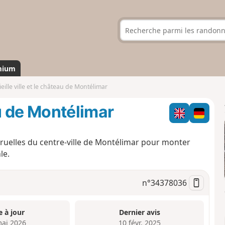
mium
ieille ville et le château de Montélimar
eau de Montélimar
 ruelles du centre-ville de Montélimar pour monter
le.
n°
34378036
e à jour
Dernier avis
mai 2026
10 févr. 2025