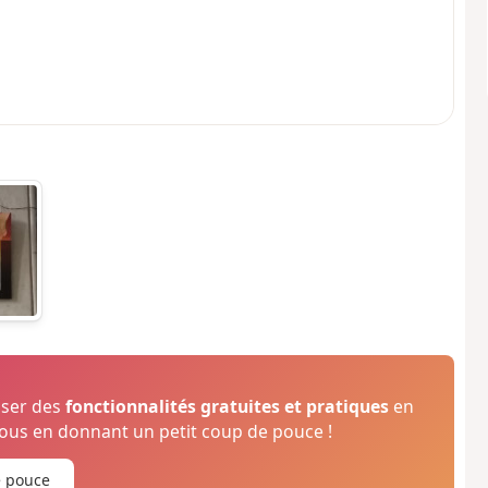
oser des
fonctionnalités gratuites et pratiques
en
us en donnant un petit coup de pouce !
e pouce