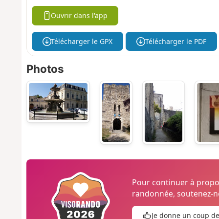
Ouvrir dans l'app
Télécharger le GPX
Télécharger le PDF
Photos
Pour continuer à prop
randonnée, soutenez-no
Je donne un coup d