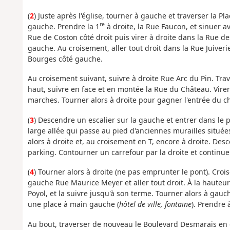
(
2
) Juste après l'église, tourner à gauche et traverser la Pl
re
gauche. Prendre la 1
à droite, la Rue Faucon, et sinuer a
Rue de Coston côté droit puis virer à droite dans la Rue des
gauche. Au croisement, aller tout droit dans la Rue Juiverie
Bourges côté gauche.
Au croisement suivant, suivre à droite Rue Arc du Pin. Trav
haut, suivre en face et en montée la Rue du Château. Virer
marches. Tourner alors à droite pour gagner l'entrée du c
(
3
) Descendre un escalier sur la gauche et entrer dans le 
large allée qui passe au pied d'anciennes murailles situées
alors à droite et, au croisement en T, encore à droite. Desc
parking. Contourner un carrefour par la droite et continue
(
4
) Tourner alors à droite (ne pas emprunter le pont). Crois
gauche Rue Maurice Meyer et aller tout droit. À la hauteur
Poyol, et la suivre jusqu'à son terme. Tourner alors à gauc
une place à main gauche (
hôtel de ville, fontaine
). Prendre
Au bout, traverser de nouveau le Boulevard Desmarais en 