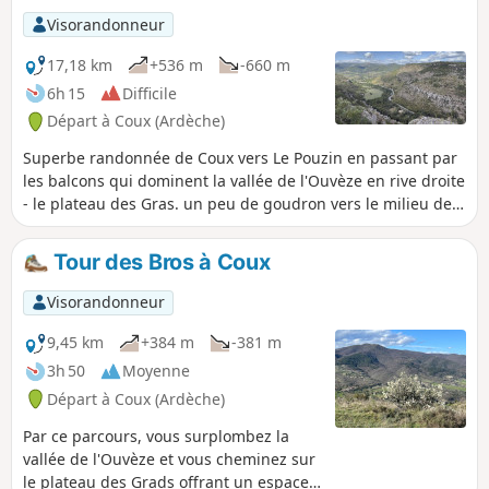
Visorandonneur
17,18 km
+536 m
-660 m
6h 15
Difficile
Départ à Coux (Ardèche)
Superbe randonnée de Coux vers Le Pouzin en passant par
les balcons qui dominent la vallée de l'Ouvèze en rive droite
- le plateau des Gras. un peu de goudron vers le milieu de
la randonnée rien de bien mléchant. (!) Obligation d'avoir
deux véhicules : laisser une voiture à Le Pouzin pour le
Tour des Bros à Coux
retour et aller au cimetière de Coux avec le second véhicule,
environ 15 minutes de route.
Visorandonneur
9,45 km
+384 m
-381 m
3h 50
Moyenne
Départ à Coux (Ardèche)
Par ce parcours, vous surplombez la
vallée de l'Ouvèze et vous cheminez sur
le plateau des Grads offrant un espace