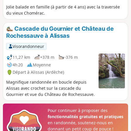
Jolie balade en famille (à partir de 4 ans) avec la traversée
du vieux Chomérac.
Cascade du Gournier et Château de
Rochessauve à Alissas
Visorandonneur
11,27 km
+378 m
-376 m
4h 20
Moyenne
Départ à Alissas (Ardèche)
Magnifique randonnée en boucle depuis
Alissas avec crochet sur la cascade du
Gournier et vue du Château de Rochessauve.
Pour continuer à proposer des
fonctionnalités gratuites et pratiques
en randonnée, soutenez-nous en
donnant un petit coup de pouce !