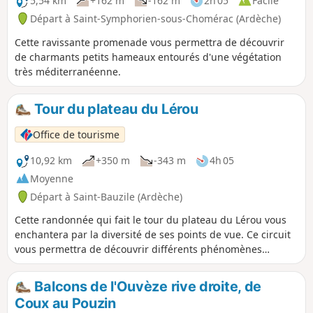
5,54 km
+162 m
-162 m
2h 05
Facile
Départ à Saint-Symphorien-sous-Chomérac (Ardèche)
Cette ravissante promenade vous permettra de découvrir
de charmants petits hameaux entourés d'une végétation
très méditerranéenne.
Tour du plateau du Lérou
Office de tourisme
10,92 km
+350 m
-343 m
4h 05
Moyenne
Départ à Saint-Bauzile (Ardèche)
Cette randonnée qui fait le tour du plateau du Lérou vous
enchantera par la diversité de ses points de vue. Ce circuit
vous permettra de découvrir différents phénomènes
géologiques : bloc de basalte, filons de basalte...
Balcons de l'Ouvèze rive droite, de
Coux au Pouzin