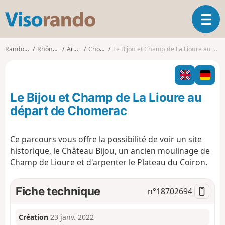
V
O
i
u
s
v
o
Randonnées
Rhône-Alpes
Ardèche
Chomérac
Le Bijou et Champ de La Lioure au départ de Chomerac
r
r
i
a
r
n
l
d
Le Bijou et Champ de La Lioure au
a
o
n
départ de Chomerac
a
v
Ce parcours vous offre la possibilité de voir un site
i
historique, le Château Bijou, un ancien moulinage de
g
a
Champ de Lioure et d'arpenter le Plateau du Coiron.
t
i
Fiche technique
n°
18702694
o
n
Création
23 janv. 2022