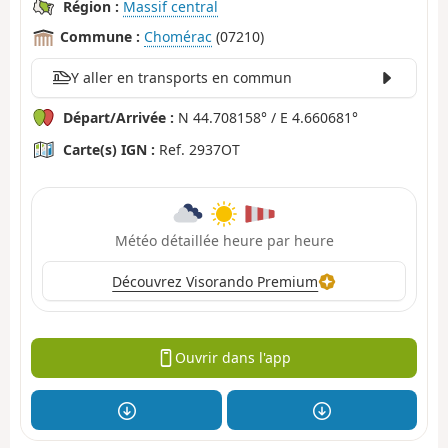
Région :
Massif central
Commune :
Chomérac
(07210)
Y aller en transports en commun
Départ/Arrivée :
N 44.708158° / E 4.660681°
Carte(s) IGN :
Ref. 2937OT
Météo détaillée heure par heure
Découvrez Visorando Premium
Ouvrir dans l'app