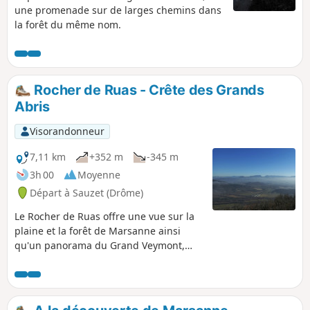
une promenade sur de larges chemins dans
la forêt du même nom.
Rocher de Ruas - Crête des Grands
Abris
Visorandonneur
7,11 km
+352 m
-345 m
3h 00
Moyenne
Départ à Sauzet (Drôme)
Le Rocher de Ruas offre une vue sur la
plaine et la forêt de Marsanne ainsi
qu'un panorama du Grand Veymont,
des Trois Becs, de Couspeau et des
massifs des Préalpes Drômoises. Par la
suite, on découvre la vallée du Rhône,
cela sur un parcours en majorité en