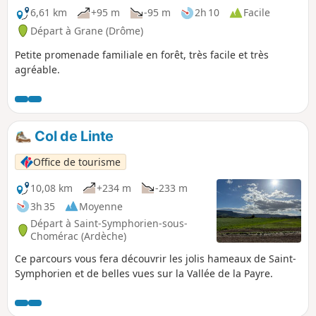
6,61 km
+95 m
-95 m
2h 10
Facile
Départ à Grane (Drôme)
Petite promenade familiale en forêt, très facile et très
agréable.
Col de Linte
Office de tourisme
10,08 km
+234 m
-233 m
3h 35
Moyenne
Départ à Saint-Symphorien-sous-
Chomérac (Ardèche)
Ce parcours vous fera découvrir les jolis hameaux de Saint-
Symphorien et de belles vues sur la Vallée de la Payre.