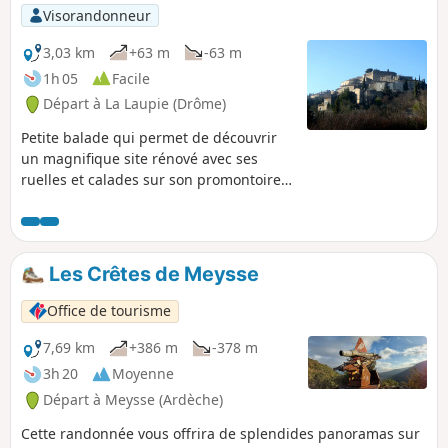
Visorandonneur
3,03 km
+63 m
-63 m
1h 05
Facile
Départ à La Laupie (Drôme)
Petite balade qui permet de découvrir
un magnifique site rénové avec ses
ruelles et calades sur son promontoire.
En prolongement, la petite Chapelle
Saint-Jacques, isolée, ne manque pas de
charme non plus.
Les Crêtes de Meysse
Office de tourisme
7,69 km
+386 m
-378 m
3h 20
Moyenne
Départ à Meysse (Ardèche)
Cette randonnée vous offrira de splendides panoramas sur