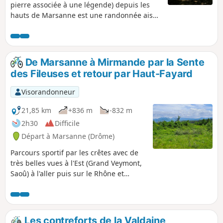
pierre associée à une légende) depuis les
hauts de Marsanne est une randonnée aisée
avec de beaux points de vue. Un retour dans
la forêt est proposé par les hauteurs.
De Marsanne à Mirmande par la Sente
des Fileuses et retour par Haut-Fayard
Visorandonneur
21,85 km
+836 m
-832 m
2h30
Difficile
Départ à Marsanne (Drôme)
Parcours sportif par les crêtes avec de
très belles vues à l'Est (Grand Veymont,
Saoû) à l'aller puis sur le Rhône et
l'Ardèche au retour. Quelques passages
assez pentus.
Les contreforts de la Valdaine