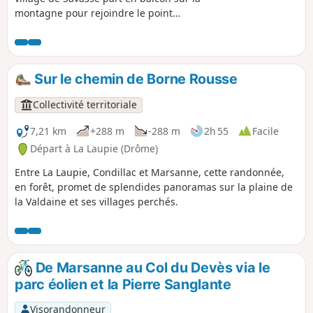
montagne pour rejoindre le point
culminant du village : le belvédère du
relais qui offre une vue à 360° sur les
environs.
Sur le chemin de Borne Rousse
Collectivité territoriale
7,21 km
+288 m
-288 m
2h 55
Facile
Départ à La Laupie (Drôme)
Entre La Laupie, Condillac et Marsanne, cette randonnée,
en forêt, promet de splendides panoramas sur la plaine de
la Valdaine et ses villages perchés.
De Marsanne au Col du Devès via le
parc éolien et la Pierre Sanglante
Visorandonneur