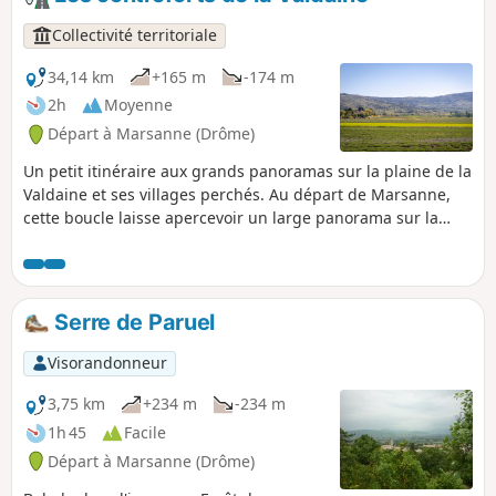
Collectivité territoriale
34,14 km
+165 m
-174 m
2h
Moyenne
Départ à Marsanne (Drôme)
Un petit itinéraire aux grands panoramas sur la plaine de la
Valdaine et ses villages perchés. Au départ de Marsanne,
cette boucle laisse apercevoir un large panorama sur la
plaine de la Valdaine et ses nombreux villages perchés que
l’on traverse par la suite : Roynac, Manas, Saint-Gervais et
Bonlieu-sur-Roubion puis La Laupie.
Serre de Paruel
Visorandonneur
3,75 km
+234 m
-234 m
1h 45
Facile
Départ à Marsanne (Drôme)