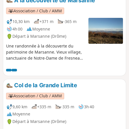
A la découverte de Marsanne
sous-bois.
Association / Club / AMM
10,30 km
+371 m
-365 m
4h 00
Moyenne
Départ à Marsanne (Drôme)
Une randonnée à la découverte du
patrimoine de Marsanne. Vieux village,
sanctuaire de Notre-Dame de Fresneau,
panoramas sur la plaine de la Valdaine
et les massifs environnants.
Col de la Grande Limite
Association / Club / AMM
9,60 km
+335 m
-335 m
3h 40
Moyenne
Départ à Marsanne (Drôme)