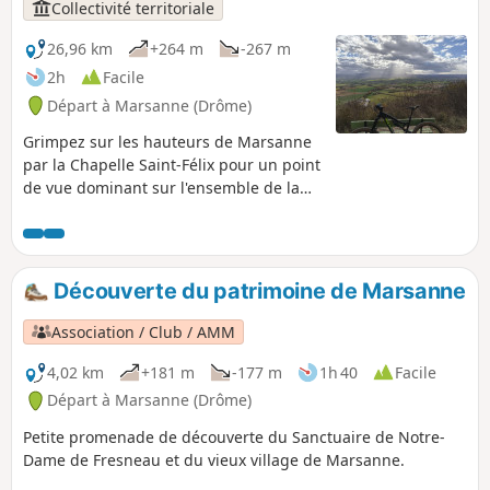
Collectivité territoriale
26,96 km
+264 m
-267 m
2h
Facile
Départ à Marsanne (Drôme)
Grimpez sur les hauteurs de Marsanne
par la Chapelle Saint-Félix pour un point
de vue dominant sur l'ensemble de la
plaine. Cet itinéraire prend rapidement
de la hauteur en grimpant sur les
hauteurs de Marsanne, au niveau des
ruines de la Chapelle Saint-Félix. Il se
Découverte du patrimoine de Marsanne
poursuit sur un chemin en forêt
longeant la montagne. Le retour par la
Association / Club / AMM
plaine est plus doux et plat.
4,02 km
+181 m
-177 m
1h 40
Facile
Départ à Marsanne (Drôme)
Petite promenade de découverte du Sanctuaire de Notre-
Dame de Fresneau et du vieux village de Marsanne.