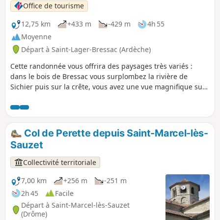
Office de tourisme
12,75 km
+433 m
-429 m
4h 55
Moyenne
Départ à Saint-Lager-Bressac (Ardèche)
Cette randonnée vous offrira des paysages très variés :
dans le bois de Bressac vous surplombez la rivière de
Sichier puis sur la crête, vous avez une vue magnifique sur
la vallée de Saint Vincent de Barrès.
Col de Perette depuis Saint-Marcel-lès-
Sauzet
Collectivité territoriale
7,00 km
+256 m
-251 m
2h 45
Facile
Départ à Saint-Marcel-lès-Sauzet
(Drôme)