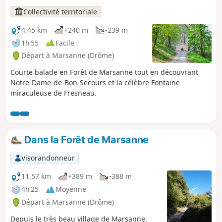
Collectivité territoriale
4,45 km
+240 m
-239 m
1h 55
Facile
Départ à Marsanne (Drôme)
Courte balade en Forêt de Marsanne tout en découvrant
Notre-Dame-de-Bon-Secours et la célèbre Fontaine
miraculeuse de Fresneau.
Dans la Forêt de Marsanne
Visorandonneur
11,57 km
+389 m
-388 m
4h 25
Moyenne
Départ à Marsanne (Drôme)
Depuis le très beau village de Marsanne,