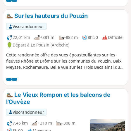
surplombant la vallée de l'Ouvèze est
très plaisant mais pourrait s'avérer
vertigineux pour certains. Les crêtes
Sur les hauteurs du Pouzin
offrent une très belle vue panoramique
sur les Baronnies et le Vercors. Ne
Visorandonneur
jamais sortir de l'itinéraire désormais
très bien balisé.
22,01 km
+881 m
-882 m
8h 50
Difficile
Départ à Le Pouzin (Ardèche)
Cette randonnée offre des vues époustouflantes sur les
fleuves Rhône et Drôme sur les communes du Pouzin, Baix,
Meysse, Rochemaure. Belle vue sur les Trois Becs ainsi que
sur le donjon de Crest, le plus haut de France.
Le Vieux Rompon et les balcons de
l'Ouvèze
Visorandonneur
7,45 km
+310 m
-308 m
3h 00
Moyenne