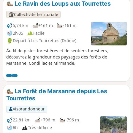
Le Ravin des Loups aux Tourrettes
p
Collectivité territoriale
5,74 km
+161 m
-161 m
2h 05
Facile
Départ à Les Tourrettes (Drôme)
Au fil de pistes forestières et de sentiers forestiers,
découvrez la grandeur des paysages des forêts de
Marsanne, Condillac et Mirmande.
La Forêt de Marsanne depuis Les
Tourrettes
Visorandonneur
22,81 km
+796 m
-796 m
6h
Très difficile