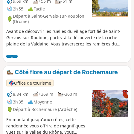
9,69 km
+55 m
-61 m
2h 55
Facile
Départ à Saint-Gervais-sur-Roubion
(Drôme)
Avant de découvrir les ruelles du village fortifié de Saint-
Gervais-sur-Roubion, partez à la découverte de la riche
plaine de la Valdaine. Vous traverserez les ramières du
Roubion, espace naturel préservé et ombragé, où règne la
biodiversité.
Côté flore au départ de Rochemaure
Office de tourisme
8,84 km
+369 m
-360 m
3h 35
Moyenne
Départ à Rochemaure (Ardèche)
En montant jusqu'aux crêtes, cette
randonnée vous offrira de magnifiques
vues sur la Vallée du Rhône. Vous