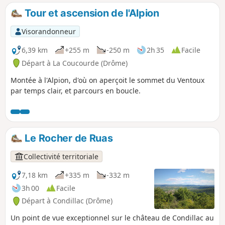
Tour et ascension de l'Alpion
Visorandonneur
6,39 km
+255 m
-250 m
2h 35
Facile
Départ à La Coucourde (Drôme)
Montée à l'Alpion, d'où on aperçoit le sommet du Ventoux
par temps clair, et parcours en boucle.
Le Rocher de Ruas
Collectivité territoriale
7,18 km
+335 m
-332 m
3h 00
Facile
Départ à Condillac (Drôme)
Un point de vue exceptionnel sur le château de Condillac au