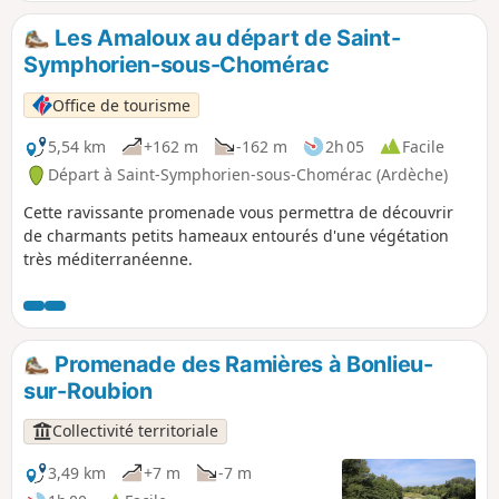
Les Amaloux au départ de Saint-
Symphorien-sous-Chomérac
Office de tourisme
5,54 km
+162 m
-162 m
2h 05
Facile
Départ à Saint-Symphorien-sous-Chomérac (Ardèche)
Cette ravissante promenade vous permettra de découvrir
de charmants petits hameaux entourés d'une végétation
très méditerranéenne.
Promenade des Ramières à Bonlieu-
sur-Roubion
Collectivité territoriale
3,49 km
+7 m
-7 m