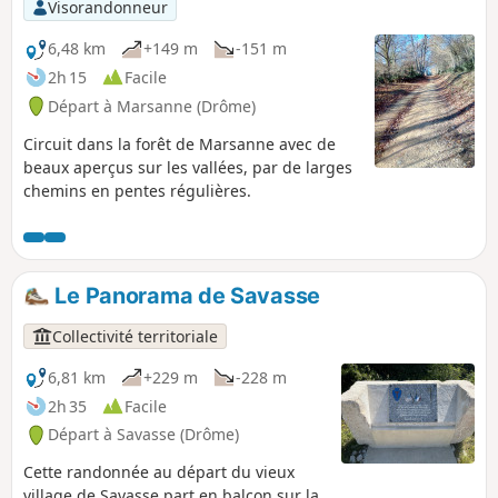
Visorandonneur
6,48 km
+149 m
-151 m
2h 15
Facile
Départ à Marsanne (Drôme)
Circuit dans la forêt de Marsanne avec de
beaux aperçus sur les vallées, par de larges
chemins en pentes régulières.
Le Panorama de Savasse
Collectivité territoriale
6,81 km
+229 m
-228 m
2h 35
Facile
Départ à Savasse (Drôme)
Cette randonnée au départ du vieux
village de Savasse part en balcon sur la