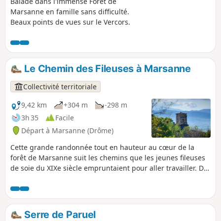
Balade dans l'immense Forêt de
Marsanne en famille sans difficulté.
Beaux points de vues sur le Vercors.
Le Chemin des Fileuses à Marsanne
Collectivité territoriale
9,42 km
+304 m
-298 m
3h 35
Facile
Départ à Marsanne (Drôme)
Cette grande randonnée tout en hauteur au cœur de la
forêt de Marsanne suit les chemins que les jeunes fileuses
de soie du XIXe siècle empruntaient pour aller travailler. De
nombreuses filatures étaient alors installées aux alentours,
le long de cours d’eau nécessaires à l’activité, notamment
près de Mirmande.
Serre de Paruel