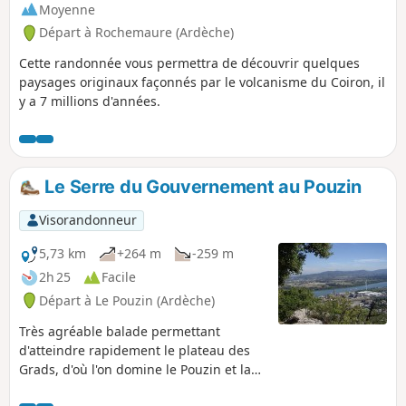
Moyenne
Départ à Rochemaure (Ardèche)
Cette randonnée vous permettra de découvrir quelques
paysages originaux façonnés par le volcanisme du Coiron, il
y a 7 millions d'années.
Le Serre du Gouvernement au Pouzin
Visorandonneur
5,73 km
+264 m
-259 m
2h 25
Facile
Départ à Le Pouzin (Ardèche)
Très agréable balade permettant
d'atteindre rapidement le plateau des
Grads, d'où l'on domine le Pouzin et la
confluence Ouvèze/Rhône. Le sentier