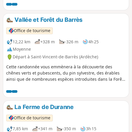
Vallée et Forêt du Barrès
Office de tourisme
12,22 km
+328 m
-326 m
4h 25
Moyenne
Départ à Saint-Vincent-de-Barrès (Ardèche)
Cette randonnée vous emmènera à la découverte des
chênes verts et pubescents, du pin sylvestre, des érables
ainsi que de nombreuses espèces introduites dans la Forêt
du Barrès comme le pin noir, le cèdre de l'Atlas, les sapins
méditerranéens et le douglas.
La Ferme de Duranne
Office de tourisme
7,85 km
+341 m
-350 m
3h 15