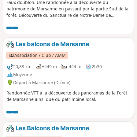
Faux doublon. Une randonnée à la découverte du
patrimoine de Marsanne en passant par la partie Sud de la
forêt. Découverte du Sanctuaire de Notre-Dame de
Fresneau et du vieux village. Profitez des panoramas sur la
plaine de la Valdaine, la vallée de Rhône et les massifs
environnants.
Les balcons de Marsanne
Association / Club / AMM
20,83 km
+449 m
-444 m
2h30
Moyenne
Départ à Marsanne (Drôme)
Randonnée VTT à la découverte des panoramas de la Forêt
de Marsanne ainsi que du patrimoine local.
Les Balcons de Marsanne