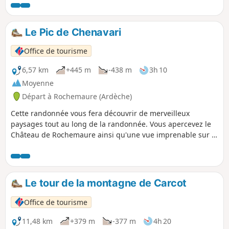
Le Pic de Chenavari
Office de tourisme
6,57 km
+445 m
-438 m
3h 10
Moyenne
Départ à Rochemaure (Ardèche)
Cette randonnée vous fera découvrir de merveilleux
paysages tout au long de la randonnée. Vous apercevez le
Château de Rochemaure ainsi qu'une vue imprenable sur la
vallée du Rhône.
Le tour de la montagne de Carcot
Office de tourisme
11,48 km
+379 m
-377 m
4h 20