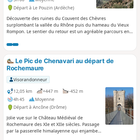
Départ à Le Pouzin (Ardèche)
Découverte des ruines du Couvent des Chèvres
surplombant la vallée du Rhône puis du hameau du Vieux
Rompon. Le sentier du retour est un agréable parcours en
balcon le long des falaises au-dessus de l'Ouvèze avec de
magnifiques points de vue.
Le Pic de Chenavari au départ de
Rochemaure
Visorandonneur
12,05 km
+447 m
-452 m
4h 45
Moyenne
Départ à Ancône (Drôme)
Jolie vue sur le Château Médiéval de
Rochemaure des XIe et XIIe siècles. Passage
par la passerelle himalayenne qui enjambe
le Rhône. Très belle vue à 360° au Pic de