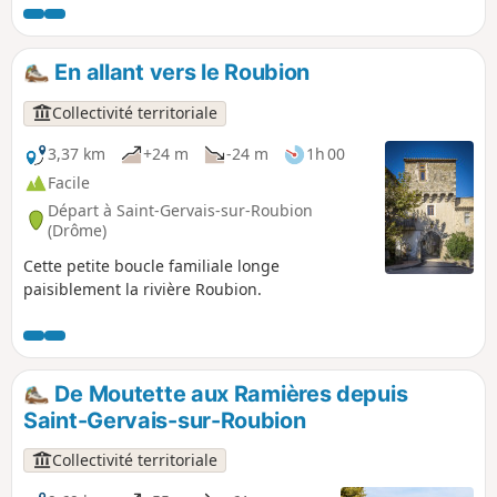
Chenavari, sur les montagnes du Vercors
ainsi que sur la vallée du Rhône et le
plateau du Coiron.
En allant vers le Roubion
Collectivité territoriale
3,37 km
+24 m
-24 m
1h 00
Facile
Départ à Saint-Gervais-sur-Roubion
(Drôme)
Cette petite boucle familiale longe
paisiblement la rivière Roubion.
De Moutette aux Ramières depuis
Saint-Gervais-sur-Roubion
Collectivité territoriale