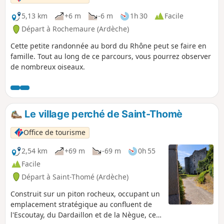
5,13 km
+6 m
-6 m
1h 30
Facile
Départ à Rochemaure (Ardèche)
Cette petite randonnée au bord du Rhône peut se faire en
famille. Tout au long de ce parcours, vous pourrez observer
de nombreux oiseaux.
Le village perché de Saint-Thomè
Office de tourisme
2,54 km
+69 m
-69 m
0h 55
Facile
Départ à Saint-Thomé (Ardèche)
Construit sur un piton rocheux, occupant un
emplacement stratégique au confluent de
l'Escoutay, du Dardaillon et de la Nègue, ce