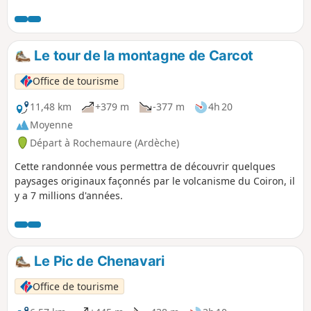
le Rhône. Très belle vue à 360° au Pic de
Chenavari, sur les montagnes du Vercors
ainsi que sur la vallée du Rhône et le
plateau du Coiron.
Le tour de la montagne de Carcot
Office de tourisme
11,48 km
+379 m
-377 m
4h 20
Moyenne
Départ à Rochemaure (Ardèche)
Cette randonnée vous permettra de découvrir quelques
paysages originaux façonnés par le volcanisme du Coiron, il
y a 7 millions d'années.
Le Pic de Chenavari
Office de tourisme