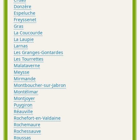
Donzère
Espeluche
Freyssenet
Gras
La Coucourde
La Laupie
Larnas
Les Granges-Gontardes
Les Tourrettes
Malataverne
Meysse
Mirmande
Montboucher-sur-Jabron
Montélimar
Montjoyer
Puygiron
Réauville
Rochefort-en-Valdaine
Rochemaure
Rochessauve
Roussas