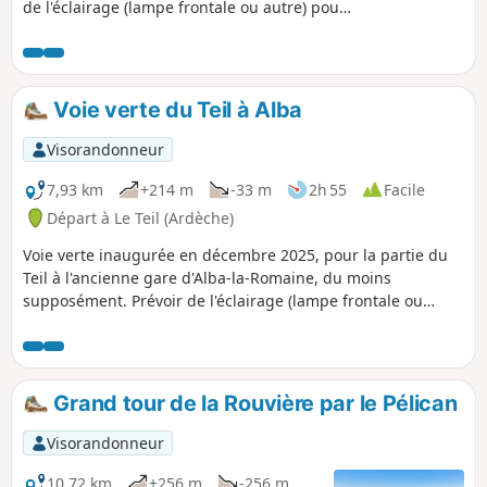
de l'éclairage (lampe frontale ou autre) pour
traverser quatre tunnels dont un d'une
longueur de 900 m. Cette Voie verte doit être
prolongée prochainement. La randonné est
classée difficile à cause de sa longueur.
Voie verte du Teil à Alba
Visorandonneur
7,93 km
+214 m
-33 m
2h 55
Facile
Départ à Le Teil (Ardèche)
Voie verte inaugurée en décembre 2025, pour la partie du
Teil à l'ancienne gare d'Alba-la-Romaine, du moins
supposément. Prévoir de l'éclairage (lampe frontale ou
autre) pour traverser trois tunnels dont un d'une longueur
de 900 m.
Grand tour de la Rouvière par le Pélican
Visorandonneur
10,72 km
+256 m
-256 m