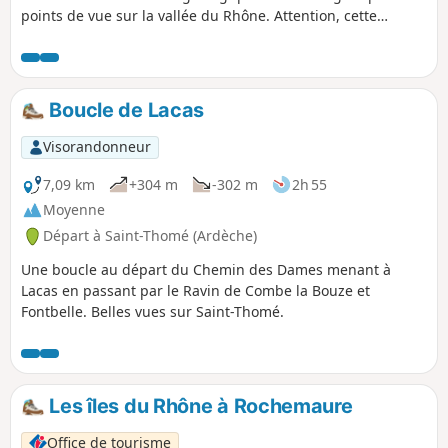
points de vue sur la vallée du Rhône. Attention, cette
randonnée traverse des parcs avec du bétail : refermez
bien les barrières derrière vous.
Boucle de Lacas
Visorandonneur
7,09 km
+304 m
-302 m
2h 55
Moyenne
Départ à Saint-Thomé (Ardèche)
Une boucle au départ du Chemin des Dames menant à
Lacas en passant par le Ravin de Combe la Bouze et
Fontbelle. Belles vues sur Saint-Thomé.
Les îles du Rhône à Rochemaure
Office de tourisme