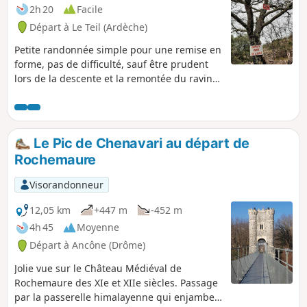
2h 20
Facile
Départ à Le Teil (Ardèche)
Petite randonnée simple pour une remise en
forme, pas de difficulté, sauf être prudent
lors de la descente et la remontée du ravin
en cas de sol humide. je voulais un parcours
sans retour par le même chemin mais
malheureusement, suite aux multiples
fermeture des chemins de randonnées par
Le Pic de Chenavari au départ de
les agriculteurs, propriétaires et chasseurs
Rochemaure
je n'ai pas pu... L'intérêt de ce parcours est
l'arrivée au Ravin de Verdiny et les
Visorandonneur
magnifiques restanques.
12,05 km
+447 m
-452 m
4h 45
Moyenne
Départ à Ancône (Drôme)
Jolie vue sur le Château Médiéval de
Rochemaure des XIe et XIIe siècles. Passage
par la passerelle himalayenne qui enjambe