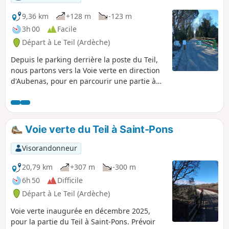
9,36 km
+128 m
-123 m
3h 00
Facile
Départ à Le Teil (Ardèche)
Depuis le parking derrière la poste du Teil,
nous partons vers la Voie verte en direction
d'Aubenas, pour en parcourir une partie à
travers ponts et tunnels avant de revenir par
le même itinéraire.
Voie verte du Teil à Saint-Pons
Visorandonneur
20,79 km
+307 m
-300 m
6h 50
Difficile
Départ à Le Teil (Ardèche)
Voie verte inaugurée en décembre 2025,
pour la partie du Teil à Saint-Pons. Prévoir