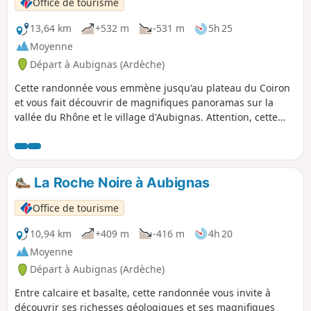
Office de tourisme
13,64 km
+532 m
-531 m
5h 25
Moyenne
Départ à Aubignas (Ardèche)
Cette randonnée vous emmène jusqu'au plateau du Coiron
et vous fait découvrir de magnifiques panoramas sur la
vallée du Rhône et le village d'Aubignas. Attention, cette
randonnée traverse des parcs avec du bétail. Refermez bien
les barrières derrière vous.
La Roche Noire à Aubignas
Office de tourisme
10,94 km
+409 m
-416 m
4h 20
Moyenne
Départ à Aubignas (Ardèche)
Entre calcaire et basalte, cette randonnée vous invite à
découvrir ses richesses géologiques et ses magnifiques