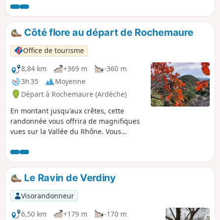
Côté flore au départ de Rochemaure
Office de tourisme
8,84 km
+369 m
-360 m
3h 35
Moyenne
Départ à Rochemaure (Ardèche)
En montant jusqu'aux crêtes, cette
randonnée vous offrira de magnifiques
vues sur la Vallée du Rhône. Vous
traversez la Forêt Domaniale de Berg
sur un chemin bordé de cèdres.
Le Ravin de Verdiny
Visorandonneur
6,50 km
+179 m
-170 m