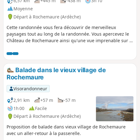
6,57 km
+445 m
-438 m
3h 10
Moyenne
Départ à Rochemaure (Ardèche)
Cette randonnée vous fera découvrir de merveilleux
paysages tout au long de la randonnée. Vous apercevez le
Château de Rochemaure ainsi qu'une vue imprenable sur la
vallée du Rhône.
Balade dans le vieux village de
Rochemaure
Visorandonneur
2,91 km
+57 m
-57 m
1h 00
Facile
Départ à Rochemaure (Ardèche)
Proposition de balade dans vieux village de Rochemaure
avec un aller-retour à la passerelle.