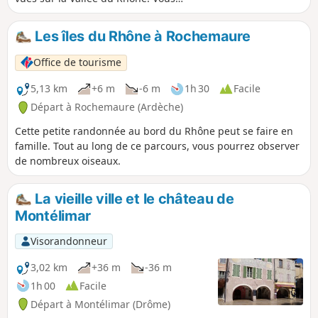
traversez la Forêt Domaniale de Berg
sur un chemin bordé de cèdres.
Les îles du Rhône à Rochemaure
Office de tourisme
5,13 km
+6 m
-6 m
1h 30
Facile
Départ à Rochemaure (Ardèche)
Cette petite randonnée au bord du Rhône peut se faire en
famille. Tout au long de ce parcours, vous pourrez observer
de nombreux oiseaux.
La vieille ville et le château de
Montélimar
Visorandonneur
3,02 km
+36 m
-36 m
1h 00
Facile
Départ à Montélimar (Drôme)