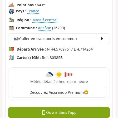
Point bas :
64 m
Pays :
France
Région :
Massif central
Commune :
Ancône
(26200)
Y aller en transports en commun
Départ/Arrivée :
N 44.576976° / E 4.714264°
Carte(s) IGN :
Ref. 3038SB
Météo détaillée heure par heure
Découvrez Visorando Premium
Ouvrir dans l'app