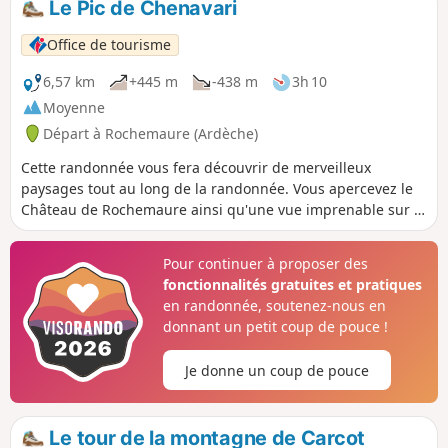
Le Pic de Chenavari
Office de tourisme
6,57 km
+445 m
-438 m
3h 10
Moyenne
Départ à Rochemaure (Ardèche)
Cette randonnée vous fera découvrir de merveilleux
paysages tout au long de la randonnée. Vous apercevez le
Château de Rochemaure ainsi qu'une vue imprenable sur la
vallée du Rhône.
Pour continuer à proposer des
fonctionnalités gratuites et pratiques
en randonnée, soutenez-nous en
donnant un petit coup de pouce !
Je donne un coup de pouce
Le tour de la montagne de Carcot