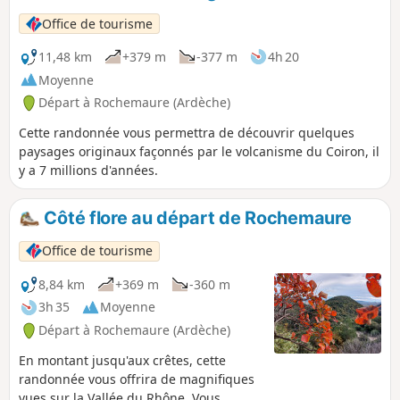
Office de tourisme
11,48 km
+379 m
-377 m
4h 20
Moyenne
Départ à Rochemaure (Ardèche)
Cette randonnée vous permettra de découvrir quelques
paysages originaux façonnés par le volcanisme du Coiron, il
y a 7 millions d'années.
Côté flore au départ de Rochemaure
Office de tourisme
8,84 km
+369 m
-360 m
3h 35
Moyenne
Départ à Rochemaure (Ardèche)
En montant jusqu'aux crêtes, cette
randonnée vous offrira de magnifiques
vues sur la Vallée du Rhône. Vous