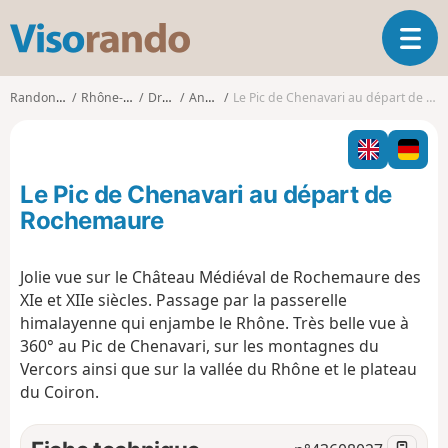
V
O
i
u
s
v
o
Randonnées
Rhône-Alpes
Drôme
Ancône
Le Pic de Chenavari au départ de Rochemaure
r
r
i
a
r
n
l
d
Le Pic de Chenavari au départ de
a
o
n
Rochemaure
a
v
Jolie vue sur le Château Médiéval de Rochemaure des
i
XIe et XIIe siècles. Passage par la passerelle
g
a
himalayenne qui enjambe le Rhône. Très belle vue à
t
360° au Pic de Chenavari, sur les montagnes du
i
Vercors ainsi que sur la vallée du Rhône et le plateau
o
du Coiron.
n