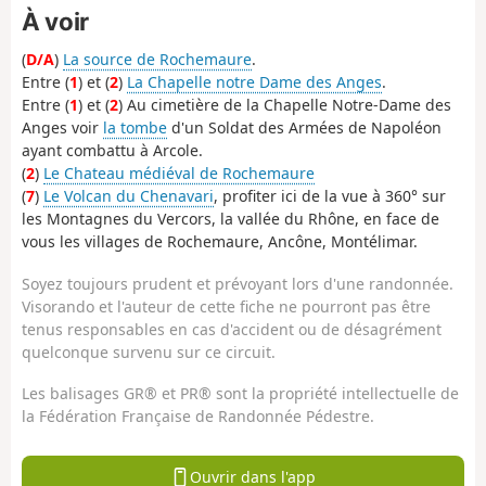
À voir
(
D/A
)
La source de Rochemaure
.
Entre (
1
) et (
2
)
La Chapelle notre Dame des Anges
.
Entre (
1
) et (
2
) Au cimetière de la Chapelle Notre-Dame des
Anges voir
la tombe
d'un Soldat des Armées de Napoléon
ayant combattu à Arcole.
(
2
)
Le Chateau médiéval de Rochemaure
(
7
)
Le Volcan du Chenavari
, profiter ici de la vue à 360° sur
les Montagnes du Vercors, la vallée du Rhône, en face de
vous les villages de Rochemaure, Ancône, Montélimar.
Soyez toujours prudent et prévoyant lors d'une randonnée.
Visorando et l'auteur de cette fiche ne pourront pas être
tenus responsables en cas d'accident ou de désagrément
quelconque survenu sur ce circuit.
Les balisages GR® et PR® sont la propriété intellectuelle de
la Fédération Française de Randonnée Pédestre.
Ouvrir dans l'app