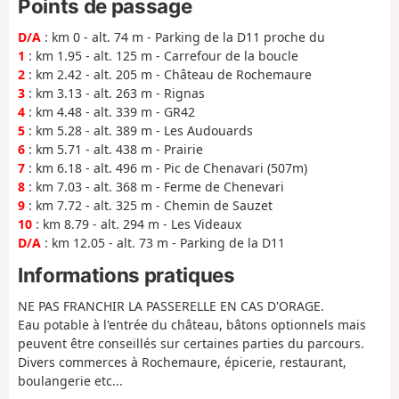
Points de passage
D/A
: km 0 - alt. 74 m - Parking de la D11 proche du
1
: km 1.95 - alt. 125 m - Carrefour de la boucle
2
: km 2.42 - alt. 205 m - Château de Rochemaure
3
: km 3.13 - alt. 263 m - Rignas
4
: km 4.48 - alt. 339 m - GR42
5
: km 5.28 - alt. 389 m - Les Audouards
6
: km 5.71 - alt. 438 m - Prairie
7
: km 6.18 - alt. 496 m - Pic de Chenavari (507m)
8
: km 7.03 - alt. 368 m - Ferme de Chenevari
9
: km 7.72 - alt. 325 m - Chemin de Sauzet
10
: km 8.79 - alt. 294 m - Les Videaux
D/A
: km 12.05 - alt. 73 m - Parking de la D11
Informations pratiques
NE PAS FRANCHIR LA PASSERELLE EN CAS D'ORAGE.
Eau potable à l'entrée du château, bâtons optionnels mais
peuvent être conseillés sur certaines parties du parcours.
Divers commerces à Rochemaure, épicerie, restaurant,
boulangerie etc...