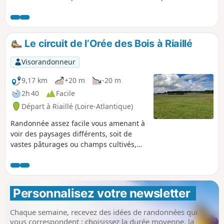
circuit emprunte deux parties d'itinéraires balisés, en Jaune
mais de manière très aléatoire ; l'un sur celui des Layons et
l'autre sur celui de l'Erdre. Plusieurs portions se font sur
passages privés autorisés. Respectez ces lieux.
Le circuit de l’Orée des Bois à Riaillé
Visorandonneur
9,17 km
+20 m
-20 m
2h 40
Facile
Départ à Riaillé (Loire-Atlantique)
Randonnée assez facile vous amenant à
voir des paysages différents, soit de
vastes pâturages ou champs cultivés,
soit le passage à travers une belle forêt.
Beaucoup de beaux chemins, un tout
petit peu de route, de quoi se dégourdir
les jambes.
Personnalisez votre newsletter 
Chaque semaine, recevez des idées de randonnées qui
vous correspondent : choisissez la durée moyenne, la