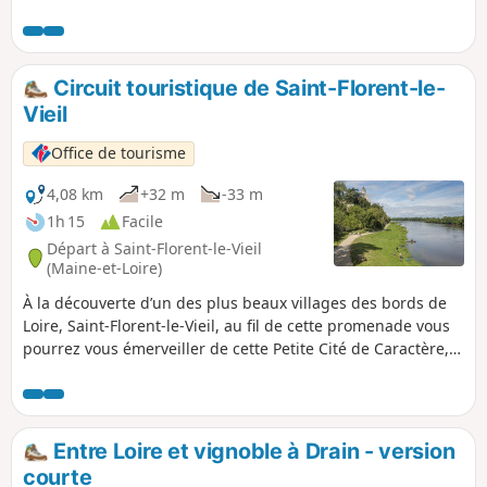
Marillais en profitant du riche patrimoine de
Saint-Florent-le-Vieil : l'abbaye et l'abbatiale, la
Promenade Julien Gracq et la Chapelle Notre-
Dame du Marillais. Au retour de votre
Circuit touristique de Saint-Florent-le-
randonnée, profitez du panorama sur la vallée
Vieil
de la Loire, vue de l'esplanade du
Montglonne.
Office de tourisme
4,08 km
+32 m
-33 m
1h 15
Facile
Départ à Saint-Florent-le-Vieil
(Maine-et-Loire)
À la découverte d’un des plus beaux villages des bords de
Loire, Saint-Florent-le-Vieil, au fil de cette promenade vous
pourrez vous émerveiller de cette Petite Cité de Caractère,
entre les points de vue remarquables et son riche
patrimoine architectural.
Entre Loire et vignoble à Drain - version
courte