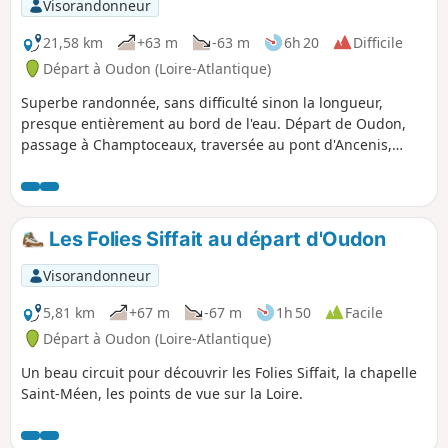
Visorandonneur
Pilardière.
21,58 km
+63 m
-63 m
6h 20
Difficile
Départ à Oudon (Loire-Atlantique)
Superbe randonnée, sans difficulté sinon la longueur,
presque entièrement au bord de l'eau. Départ de Oudon,
passage à Champtoceaux, traversée au pont d'Ancenis,
pique-nique et retour à Oudon. On suit le GR®3 sur la rive
Sud et le GR®3E sur la rive Nord, Balisage Rouge et Blanc,
bien présent. Sur les 22 km, environ 5 km de route de
campagne sur la partie Ancenis-Oudon. Le reste est du
Les Folies Siffait au départ d'Oudon
chemin ou du sentier.
Visorandonneur
5,81 km
+67 m
-67 m
1h 50
Facile
Départ à Oudon (Loire-Atlantique)
Un beau circuit pour découvrir les Folies Siffait, la chapelle
Saint-Méen, les points de vue sur la Loire.