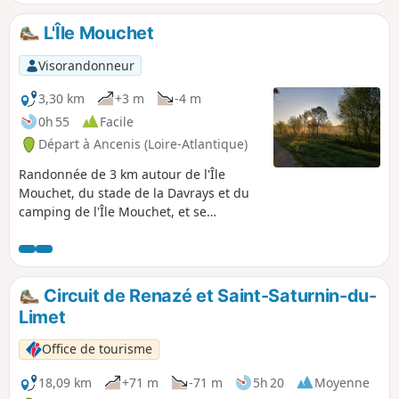
L'Île Mouchet
Visorandonneur
3,30 km
+3 m
-4 m
0h 55
Facile
Départ à Ancenis (Loire-Atlantique)
Randonnée de 3 km autour de l'Île
Mouchet, du stade de la Davrays et du
camping de l'Île Mouchet, et se
terminant le long de la Loire.
Circuit de Renazé et Saint-Saturnin-du-
Limet
Office de tourisme
18,09 km
+71 m
-71 m
5h 20
Moyenne