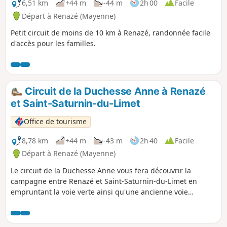
6,51 km
+44 m
-44 m
2h 00
Facile
Départ à Renazé (Mayenne)
Petit circuit de moins de 10 km à Renazé, randonnée facile
d'accès pour les familles.
Circuit de la Duchesse Anne à Renazé
et Saint-Saturnin-du-Limet
Office de tourisme
8,78 km
+44 m
-43 m
2h 40
Facile
Départ à Renazé (Mayenne)
Le circuit de la Duchesse Anne vous fera découvrir la
campagne entre Renazé et Saint-Saturnin-du-Limet en
empruntant la voie verte ainsi qu'une ancienne voie
romaine.