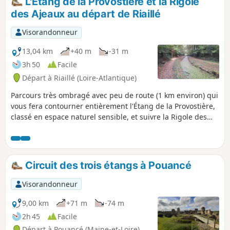
L'Étang de la Provostière et la Rigole
des Ajeaux au départ de Riaillé
Visorandonneur
13,04 km
+40 m
-31 m
3h 50
Facile
Départ à Riaillé (Loire-Atlantique)
Parcours très ombragé avec peu de route (1 km environ) qui
vous fera contourner entièrement l'Étang de la Provostière,
classé en espace naturel sensible, et suivre la Rigole des
Ajeaux qui alimente, quelques kilomètres plus à l'Ouest,
l'Étang de Vioreau.Remarque : évitez de vous aventurer
autour de l'étang en période de hautes eaux. Le sentier
peut y être difficilement praticable.
Circuit des trois étangs à Pouancé
Visorandonneur
9,00 km
+71 m
-74 m
2h 45
Facile
Départ à Pouancé (Maine-et-Loire)