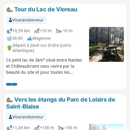
Tour du Lac de Vioreau
Visorandonneur
10,59 km
+10 m
-10 m
3h 05
Moyenne
Départ à Joué-sur-Erdre (Loire-
Atlantique)
Ce petit lac de 2km² situé entre Nantes
et Châteaubriant vous ravira par la
beauté du site et pour toutes les
activités qui vous sont proposées :
randonnée pédestre ou équestre, VTT,
pêche, baignade, voile, etc. Le tour à
pied fait emprunter des sentiers très
Vers les étangs du Parc de Loisirs de
agréables.
Saint-Blaise
Visorandonneur
11,34 km
+138 m
-145 m