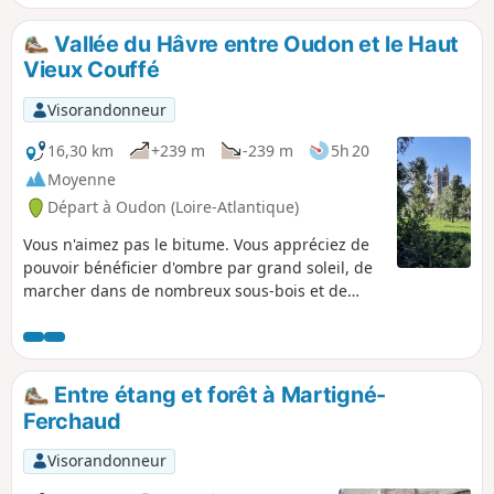
Vallée du Hâvre entre Oudon et le Haut
Vieux Couffé
Visorandonneur
16,30 km
+239 m
-239 m
5h 20
Moyenne
Départ à Oudon (Loire-Atlantique)
Vous n'aimez pas le bitume. Vous appréciez de
pouvoir bénéficier d'ombre par grand soleil, de
marcher dans de nombreux sous-bois et de
suivre le cours d'une rivière. Quelques montées
et descentes ne vous font par peur. Alors cette
très belle randonnée, le long de la Vallée du
Hâvre au départ de Oudon, saura vous
Entre étang et forêt à Martigné-
satisfaire. Attention, au (7), la passerelle du Pont
Ferchaud
Noyer est retirée du 1er novembre au 15 avril,
en fonction du niveau d'étiage de la rivière.
Visorandonneur