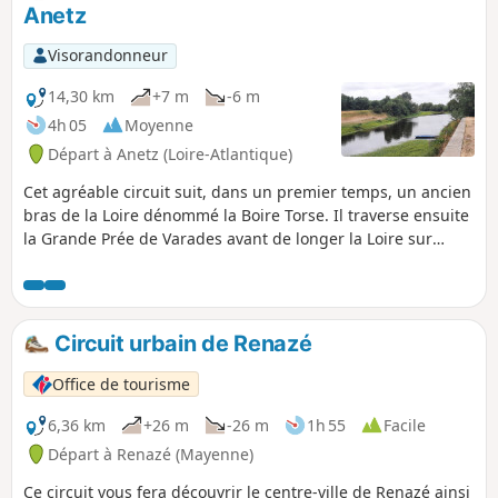
Anetz
Visorandonneur
14,30 km
+7 m
-6 m
4h 05
Moyenne
Départ à Anetz (Loire-Atlantique)
Cet agréable circuit suit, dans un premier temps, un ancien
bras de la Loire dénommé la Boire Torse. Il traverse ensuite
la Grande Prée de Varades avant de longer la Loire sur
plusieurs kilomètres. Il ne présente aucune difficulté du fait
qu'il est totalement plat. Il sera possible, le cas échéant, de
substituer au sentier des bords de Loire l'itinéraire de la
Loire à Vélo qui est bien fléché.
Circuit urbain de Renazé
Office de tourisme
6,36 km
+26 m
-26 m
1h 55
Facile
Départ à Renazé (Mayenne)
Ce circuit vous fera découvrir le centre-ville de Renazé ainsi