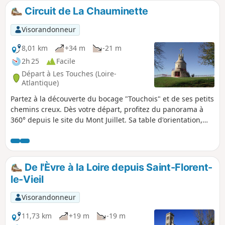
Circuit de La Chauminette
Visorandonneur
8,01 km
+34 m
-21 m
2h 25
Facile
Départ à Les Touches (Loire-
Atlantique)
Partez à la découverte du bocage "Touchois" et de ses petits
chemins creux. Dès votre départ, profitez du panorama à
360° depuis le site du Mont Juillet. Sa table d'orientation,
vous permettra d'effectuer une lecture du paysage qui vous
entoure. Lancez vous ensuite à la découverte de la
campagne environnante. Au détour d'un chemin,
découvrez: une vieille bâtisse, un manoir, un calvaire, un
De l'Èvre à la Loire depuis Saint-Florent-
puits ou encore un four à pain; qui tout à chacun, sont les
le-Vieil
marques de la vie passée...
Visorandonneur
11,73 km
+19 m
-19 m