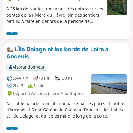
À 35 km de Nantes, un circuit très nature sur les
pentes de la Rivière du Hâvre loin des sentiers
battus. À faire en dehors de la période de
chasse. Cette randonnée est praticable entre le
15 avril et le 1er novembre* seulement. * La
passerelle du Pont Noyer étant retirée du 1er
novembre au 15 avril(dates indicatives) pour
L'Île Delage et les bords de Loire à
des raisons d'étiage du Hâvre.
Ancenis
Visorandonneur
9,44 km
+31 m
-30 m
2h 45
Facile
Départ à Ancenis (Loire-Atlantique)
Agréable balade familiale qui passe par les parcs et jardins
d'Ancenis et Saint-Géréon, le Château d'Ancenis, les Halles
et l'Île Delage, et qui se termine le long de la Loire.