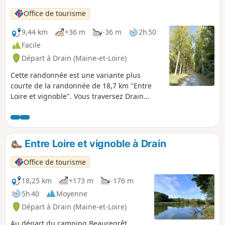
Office de tourisme
9,44 km
+36 m
-36 m
2h 50
Facile
Départ à Drain (Maine-et-Loire)
Cette randonnée est une variante plus
courte de la randonnée de 18,7 km "Entre
Loire et vignoble". Vous traversez Drain
entre coteaux, sentiers boisés, champs et
vignobles. Prenez le temps d'observer la
faune et la flore typique à chacun de ces
environnements ainsi que le panorama
Entre Loire et vignoble à Drain
dégagé sur les vallées de Loire tandis que
vous traversez les vignobles de Drain.
Office de tourisme
18,25 km
+173 m
-176 m
5h 40
Moyenne
Départ à Drain (Maine-et-Loire)
Au départ du camping Beauregrêt,