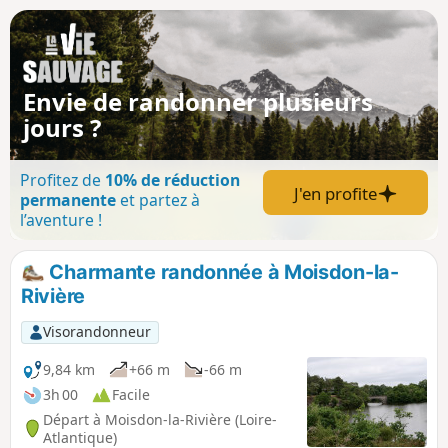
Envie de randonner plusieurs
jours ?
Profitez de
10% de réduction
J'en profite
permanente
et partez à
l’aventure !
Charmante randonnée à Moisdon-la-
Rivière
Visorandonneur
9,84 km
+66 m
-66 m
3h 00
Facile
Départ à Moisdon-la-Rivière (Loire-
Atlantique)