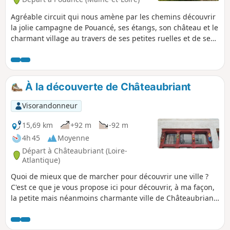
Agréable circuit qui nous amène par les chemins découvrir
la jolie campagne de Pouancé, ses étangs, son château et le
charmant village au travers de ses petites ruelles et de ses
belles demeures bourgeoises. Superbe balade familiale
avec de jolis points de vue.
À la découverte de Châteaubriant
Visorandonneur
15,69 km
+92 m
-92 m
4h 45
Moyenne
Départ à Châteaubriant (Loire-
Atlantique)
Quoi de mieux que de marcher pour découvrir une ville ?
C'est ce que je vous propose ici pour découvrir, à ma façon,
la petite mais néanmoins charmante ville de Châteaubriant.
Alors, suivez-moi...