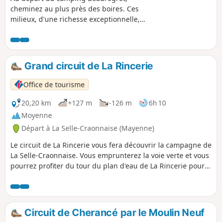
cheminez au plus près des boires. Ces
milieux, d'une richesse exceptionnelle,
dévoilent leurs différents visages au fil
des saisons. Le circuit vous propose de
longer les boires de la Nigaudière et de
la Rompure où les eaux du ruisseau des
Grand circuit de La Rincerie
Robinets viennent lentement se
réchauffer avant de rejoindre la Loire.
Office de tourisme
Les prairies alentours bordées de haies
de frênes, le plus souvent taillés en
20,20 km
+127 m
-126 m
6h 10
têtard, sont exceptionnellement bien
Moyenne
conservées.
Départ à La Selle-Craonnaise (Mayenne)
Le circuit de La Rincerie vous fera découvrir la campagne de
La Selle-Craonnaise. Vous emprunterez la voie verte et vous
pourrez profiter du tour du plan d'eau de La Rincerie pour
observer les oiseaux de cette réserve ornithologique.
Circuit de Cherancé par le Moulin Neuf