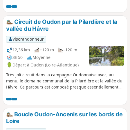
petite rivière, au niveau du Moulin de Sevillé.
Circuit de Oudon par la Pilardière et la
vallée du Hâvre
Visorandonneur
12,36 km
+120 m
-120 m
3h 50
Moyenne
Départ à Oudon (Loire-Atlantique)
Très joli circuit dans la campagne Oudonnaise avec, au
menu, le domaine communal de la Pilardière et la vallée du
Hâvre. Ce parcours est composé presque essentiellement
de chemins et sentiers, la part du bitume y est infime. Vous
y accéderez par tous les temps à l'exception des bords du
Hâvre en période de crues. Sachez que de très nombreuses
portions sont arborées vous permettant de l'apprécier
Boucle Oudon-Ancenis sur les bords de
particulièrement par temps chaud. Suivant la saison, vous
Loire
pourrez peut-être admirer de magnifiques tapis de
cyclamens au pied des arbres dans la propriété de la