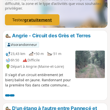
difficulté, la zone et le type d’activités que vous souhaitez
privilégier.
Testez
gratuitement
Angrie - Circuit des Grès et Terres
Visorandonneur
23,43 km
+50 m
-51 m
6h 50
Difficile
Départ à Angrie (Maine-et-Loire)
Il s'agit d'un circuit entièrement (et
bien) balisé en Jaune. Randonnant pour
la première fois dans cette commune
rurale, j'ai été très agréablement surpris
par la qualité et le nombre de chemins
qui ont été conservés dans cet espace
agricole relativement plat. De très
D'un étang à l'autre entre Pannecé et