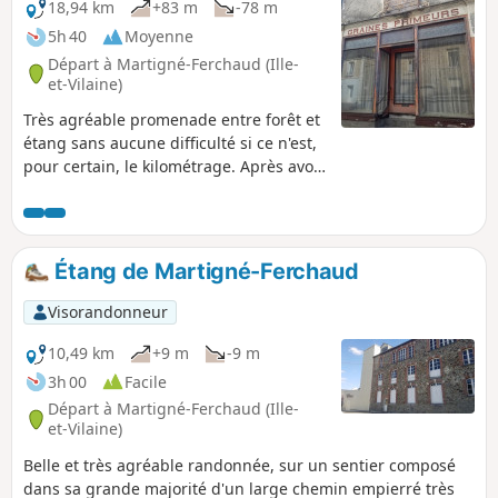
18,94 km
+83 m
-78 m
5h 40
Moyenne
Départ à Martigné-Ferchaud (Ille-
et-Vilaine)
Très agréable promenade entre forêt et
étang sans aucune difficulté si ce n'est,
pour certain, le kilométrage. Après avoir
apprécié, au début, la quiétude de la
Forêt d'Araize, vous goutterez, ensuite
au calme et à la sérénité de l'Étang de la
Forge.
Étang de Martigné-Ferchaud
Visorandonneur
10,49 km
+9 m
-9 m
3h 00
Facile
Départ à Martigné-Ferchaud (Ille-
et-Vilaine)
Belle et très agréable randonnée, sur un sentier composé
dans sa grande majorité d'un large chemin empierré très