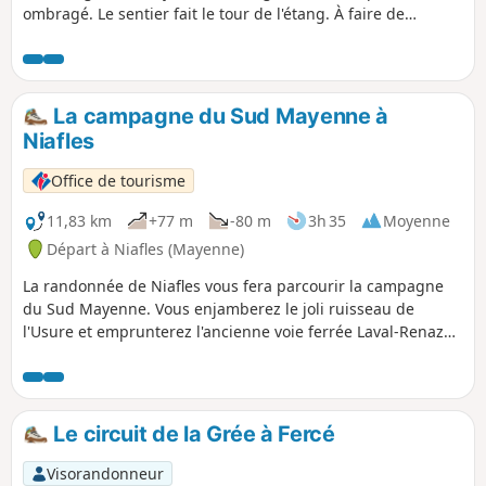
ombragé. Le sentier fait le tour de l'étang. À faire de
préférence par temps sec.
La campagne du Sud Mayenne à
Niafles
Office de tourisme
11,83 km
+77 m
-80 m
3h 35
Moyenne
Départ à Niafles (Mayenne)
La randonnée de Niafles vous fera parcourir la campagne
du Sud Mayenne. Vous enjamberez le joli ruisseau de
l'Usure et emprunterez l'ancienne voie ferrée Laval-Renazé
aujourd'hui réhabilitée en voie verte.
Le circuit de la Grée à Fercé
Visorandonneur