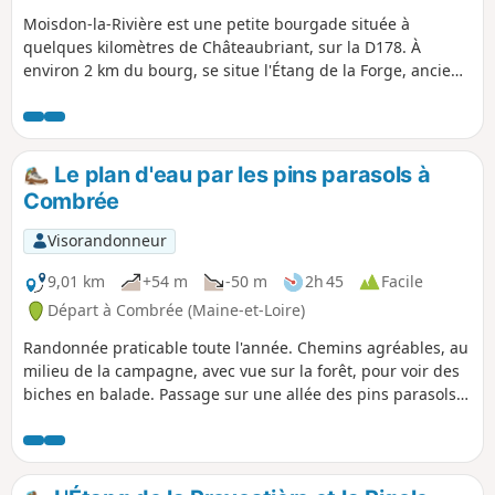
Moisdon-la-Rivière est une petite bourgade située à
quelques kilomètres de Châteaubriant, sur la D178. À
environ 2 km du bourg, se situe l'Étang de la Forge, ancien
site de forges industrielles. On y trouve un musée, de la
restauration, et un bel étang entouré de rochers schisteux.
Le parcours autour de ce site est très agréable et ouvert à
tous d'avril à septembre (voir les dates précises chaque
Le plan d'eau par les pins parasols à
année). L'étang est alimenté par la Rivière le Don. Le circuit
Combrée
se déroule entre étang et rivière, de façon très agréable.
Visorandonneur
9,01 km
+54 m
-50 m
2h 45
Facile
Départ à Combrée (Maine-et-Loire)
Randonnée praticable toute l'année. Chemins agréables, au
milieu de la campagne, avec vue sur la forêt, pour voir des
biches en balade. Passage sur une allée des pins parasols,
unique dans la région.