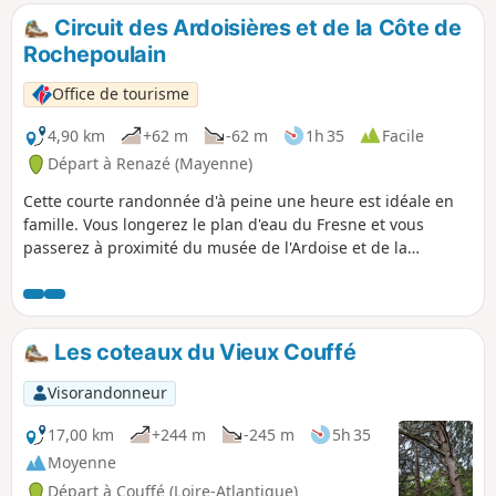
Circuit des Ardoisières et de la Côte de
Rochepoulain
Office de tourisme
4,90 km
+62 m
-62 m
1h 35
Facile
Départ à Renazé (Mayenne)
Cette courte randonnée d'à peine une heure est idéale en
famille. Vous longerez le plan d'eau du Fresne et vous
passerez à proximité du musée de l'Ardoise et de la
Géologie de Renazé.
Les coteaux du Vieux Couffé
Visorandonneur
17,00 km
+244 m
-245 m
5h 35
Moyenne
Départ à Couffé (Loire-Atlantique)