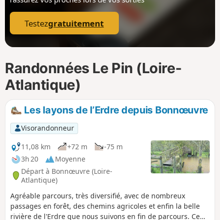
p
Testez
gratuitement
Randonnées Le Pin (Loire-
Atlantique)
Les layons de l’Erdre depuis Bonnœuvre
Visorandonneur
11,08 km
+72 m
-75 m
3h 20
Moyenne
Départ à Bonnœuvre (Loire-
Atlantique)
Agréable parcours, très diversifié, avec de nombreux
passages en forêt, des chemins agricoles et enfin la belle
rivière de l'Erdre que nous suivons en fin de parcours. Ce