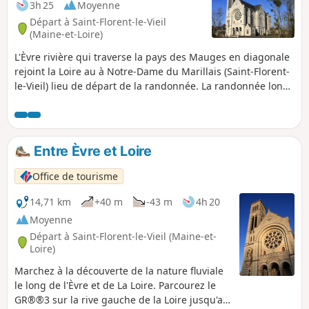
3h 25
Moyenne
Départ à Saint-Florent-le-Vieil
(Maine-et-Loire)
L'Èvre rivière qui traverse la pays des Mauges en diagonale
rejoint la Loire au à Notre-Dame du Marillais (Saint-Florent-
le-Vieil) lieu de départ de la randonnée. La randonnée longe
l'Èvre au départ pour rejoindre la Loire dans sa partie finale
en empruntant une partie du GR®3.
Entre Èvre et Loire
Office de tourisme
14,71 km
+40 m
-43 m
4h 20
Moyenne
Départ à Saint-Florent-le-Vieil (Maine-et-
Loire)
Marchez à la découverte de la nature fluviale
le long de l'Èvre et de La Loire. Parcourez le
GR®®3 sur la rive gauche de la Loire jusqu'au