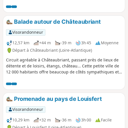
Balade autour de Châteaubriant
Visorandonneur
12,57 km
+44 m
-39 m
3h 45
Moyenne
Départ à Châteaubriant (Loire-Atlantique)
Circuit agréable à Châteaubriant, passant près de lieux de
détente et de loisirs, étangs, château... Cette petite ville de
12 000 habitants offre beaucoup de côtés sympathiques et
bien agréables à découvrir.
Promenade au pays de Louisfert
Visorandonneur
10,29 km
+32 m
-36 m
3h 00
Facile
Départ à Louisfert (Loire-Atlantique)