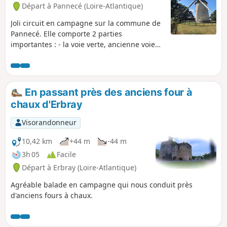
Départ à Pannecé (Loire-Atlantique)
Joli circuit en campagne sur la commune de
Pannecé. Elle comporte 2 parties
importantes : - la voie verte, ancienne voie
ferrée dédiée aux marcheurs et cyclistes, - le
ruisseau le Donneau, que vous longerez en
fin de parcours, sur des terrains privés
accessibles au public. Vous ne manquerez
En passant près des anciens four à
pas de faire un petit détour pour admirer le
chaux d'Erbray
très joli Moulin de la Garenne.
Visorandonneur
10,42 km
+44 m
-44 m
3h 05
Facile
Départ à Erbray (Loire-Atlantique)
Agréable balade en campagne qui nous conduit près
d'anciens fours à chaux.