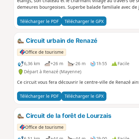
étangs, son château et le charmant village au travers de se
demeures bourgeoises. Superbe balade familiale avec de jo
Télécharger le PDF
Télécharger le GPX
Circuit urbain de Renazé
Office de tourisme
6,36 km
+26 m
-26 m
1h 55
Facile
Départ à Renazé (Mayenne)
Ce circuit vous fera découvrir le centre-ville de Renazé ai
Télécharger le PDF
Télécharger le GPX
Circuit de la forêt de Lourzais
Office de tourisme
6,51 km
+44 m
-44 m
2h 00
Facile