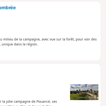
o
a
Combrée
i
m
p
 milieu de la campagne, avec vue sur la forêt, pour voir des
, unique dans la région.
r la jolie campagne de Pouancé, ses