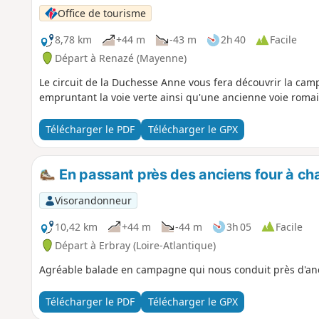
Office de tourisme
8,78 km
+44 m
-43 m
2h 40
Facile
Départ à Renazé (Mayenne)
Le circuit de la Duchesse Anne vous fera découvrir la ca
empruntant la voie verte ainsi qu'une ancienne voie romai
Télécharger le PDF
Télécharger le GPX
En passant près des anciens four à ch
Visorandonneur
10,42 km
+44 m
-44 m
3h 05
Facile
Départ à Erbray (Loire-Atlantique)
Agréable balade en campagne qui nous conduit près d'anc
Télécharger le PDF
Télécharger le GPX