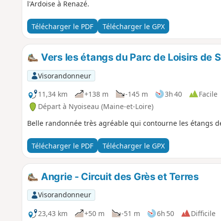
l'Ardoise à Renazé.
Télécharger le PDF
Télécharger le GPX
Vers les étangs du Parc de Loisirs de S
Visorandonneur
11,34 km
+138 m
-145 m
3h 40
Facile
Départ à Nyoiseau (Maine-et-Loire)
Belle randonnée très agréable qui contourne les étangs de 
Télécharger le PDF
Télécharger le GPX
Angrie - Circuit des Grès et Terres
Visorandonneur
23,43 km
+50 m
-51 m
6h 50
Difficile