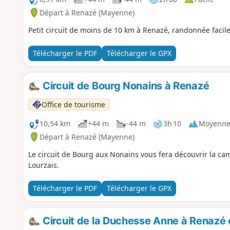
Départ à Renazé (Mayenne)
Petit circuit de moins de 10 km à Renazé, randonnée facile 
Télécharger le PDF
Télécharger le GPX
Circuit de Bourg Nonains à Renazé
Office de tourisme
10,54 km
+44 m
-44 m
3h 10
Moyenn
Départ à Renazé (Mayenne)
Le circuit de Bourg aux Nonains vous fera découvrir la ca
Lourzais.
Télécharger le PDF
Télécharger le GPX
Circuit de la Duchesse Anne à Renazé 