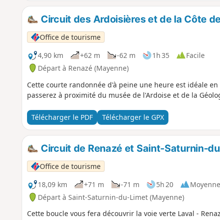
Circuit des Ardoisières et de la Côte 
Office de tourisme
4,90 km
+62 m
-62 m
1h 35
Facile
Départ à Renazé (Mayenne)
Cette courte randonnée d'à peine une heure est idéale en 
passerez à proximité du musée de l'Ardoise et de la Géolo
Télécharger le PDF
Télécharger le GPX
Circuit de Renazé et Saint-Saturnin-d
Office de tourisme
18,09 km
+71 m
-71 m
5h 20
Moyenn
Départ à Saint-Saturnin-du-Limet (Mayenne)
Cette boucle vous fera découvrir la voie verte Laval - Re