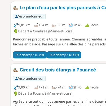
Le plan d'eau par les pins parasols à 
Visorandonneur
9,01 km
+54 m
-50 m
2h 45
Facile
Départ à Combrée (Maine-et-Loire)
Randonnée praticable toute l'année. Chemins agréables, au
biches en balade. Passage sur une allée des pins parasols
Télécharger le PDF
Télécharger le GPX
Circuit des trois étangs à Pouancé
Visorandonneur
9,00 km
+71 m
-74 m
2h 45
Facile
Départ à Pouancé (Maine-et-Loire)
Agréable circuit qui nous amène par les chemins découvri