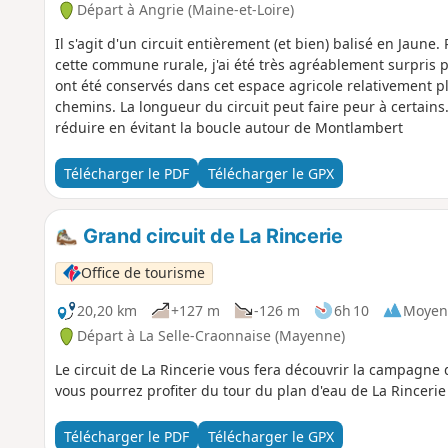
Départ à Angrie (Maine-et-Loire)
Il s'agit d'un circuit entièrement (et bien) balisé en Jaun
cette commune rurale, j'ai été très agréablement surpris 
ont été conservés dans cet espace agricole relativement p
chemins. La longueur du circuit peut faire peur à certains. 
réduire en évitant la boucle autour de Montlambert
Télécharger le PDF
Télécharger le GPX
Grand circuit de La Rincerie
Office de tourisme
20,20 km
+127 m
-126 m
6h 10
Moyen
Départ à La Selle-Craonnaise (Mayenne)
Le circuit de La Rincerie vous fera découvrir la campagne 
vous pourrez profiter du tour du plan d'eau de La Rincerie
Télécharger le PDF
Télécharger le GPX