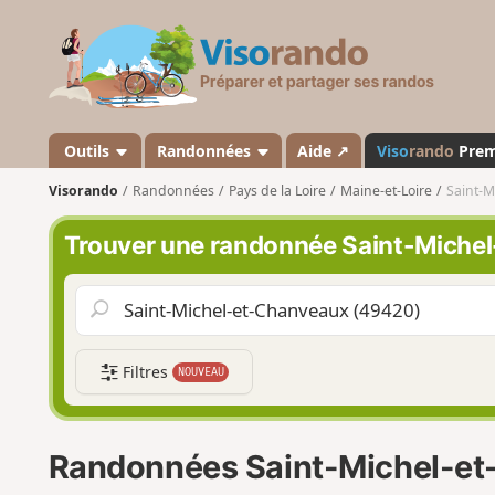
V
i
s
o
r
a
Outils
Randonnées
Aide ↗
Viso
rando
Pre
n
Visorando
Randonnées
Pays de la Loire
Maine-et-Loire
Saint-M
d
o
Trouver une randonnée Saint-Miche
Filtres
NOUVEAU
Randonnées Saint-Michel-e