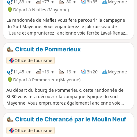
11,83 km
+77 m
-80 m
3h 35
Moyenne
Départ à Niafles (Mayenne)
La randonnée de Niafles vous fera parcourir la campagne
du Sud Mayenne. Vous enjamberez le joli ruisseau de
l'Usure et emprunterez l'ancienne voie ferrée Laval-Renazé
aujourd'hui réhabilitée en voie verte.
Circuit de Pommerieux
Office de tourisme
11,45 km
+19 m
-19 m
3h 20
Moyenne
Départ à Pommerieux (Mayenne)
Au départ du bourg de Pommerieux, cette randonnée de
3h30 vous fera découvrir la campagne typique du sud
Mayenne. Vous emprunterez également l'ancienne voie
ferrée Laval-Renazé aujourd'hui réhabilitée en voie verte.
Circuit de Cherancé par le Moulin Neuf
Office de tourisme