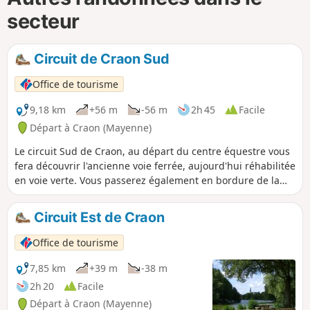
secteur
Circuit de Craon Sud
Office de tourisme
9,18 km
+56 m
-56 m
2h 45
Facile
Départ à Craon (Mayenne)
Le circuit Sud de Craon, au départ du centre équestre vous
fera découvrir l'ancienne voie ferrée, aujourd'hui réhabilitée
en voie verte. Vous passerez également en bordure de la
rivière l'Oudon et découvrirez la campagne du pays de
Craon ainsi que le bel hippodrome de La Touche.
Circuit Est de Craon
Office de tourisme
7,85 km
+39 m
-38 m
2h 20
Facile
Départ à Craon (Mayenne)