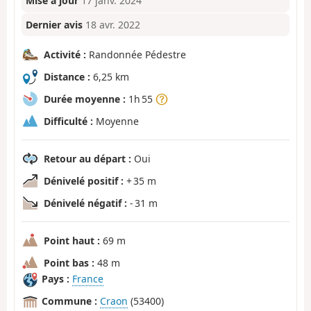
Mise à jour
17 janv. 2024
Dernier avis
18 avr. 2022
Activité :
Randonnée Pédestre
Distance :
6,25 km
Durée moyenne :
1h 55
Difficulté :
Moyenne
Retour au départ :
Oui
Dénivelé positif :
+ 35 m
Dénivelé négatif :
- 31 m
Point haut :
69 m
Point bas :
48 m
Pays :
France
Commune :
Craon
(53400)