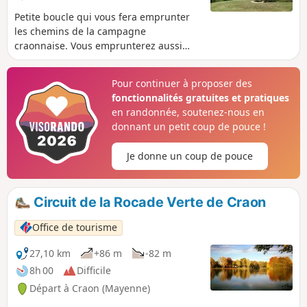
Petite boucle qui vous fera emprunter
les chemins de la campagne
craonnaise. Vous emprunterez aussi
l'ancienne voie ferrée, aujourd’hui Voie
Verte Laval-Renazé. Au plan d'eau du
Pour continuer à proposer des
Mûrier, (départ et arrivée du circuit),
fonctionnalités gratuites et pratiques
vous disposez de quelques bancs et de
en randonnée, soutenez-nous en
tables de pique-nique. De nombreux
donnant un petit coup de pouce !
jeux pour enfants sont également
disponibles ainsi que des jeux d'eau (en
Je donne un coup de pouce
juillet et en août).
Circuit de la Rocade Verte de Craon
Office de tourisme
27,10 km
+86 m
-82 m
8h 00
Difficile
Départ à Craon (Mayenne)