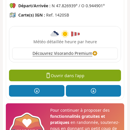
Départ/Arrivée :
N 47.826939° / O 0.944901°
Carte(s) IGN :
Ref. 1420SB
Météo détaillée heure par heure
Découvrez Visorando Premium
Ouvrir dans l'app
Pour continuer à proposer des
fonctionnalités gratuites et
pratiques
en randonnée, soutenez-
nous en donnant un petit coup de