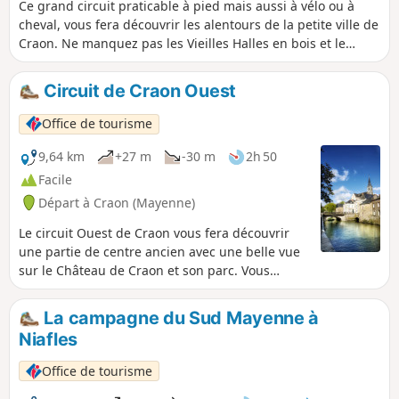
Ce grand circuit praticable à pied mais aussi à vélo ou à
cheval, vous fera découvrir les alentours de la petite ville de
Craon. Ne manquez pas les Vieilles Halles en bois et le
magnifique Château de Craon.
Circuit de Craon Ouest
Office de tourisme
9,64 km
+27 m
-30 m
2h 50
Facile
Départ à Craon (Mayenne)
Le circuit Ouest de Craon vous fera découvrir
une partie de centre ancien avec une belle vue
sur le Château de Craon et son parc. Vous
longerez également l'Oudon et les jardins
familiaux très agréables au printemps. Enfin,
La campagne du Sud Mayenne à
vous profiterez du calme de l'ancienne voie
Niafles
ferrée Laval / Renazé, aujourd'hui agréable Voie
Verte.
Office de tourisme