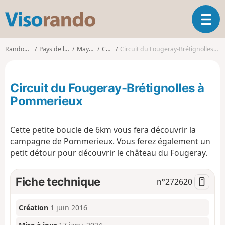
V
O
i
u
s
v
o
Randonnées
Pays de la Loire
Mayenne
Craon
Circuit du Fougeray-Brétignolles à Pommerieux
r
r
i
a
r
n
Circuit du Fougeray-Brétignolles à
l
d
a
Pommerieux
o
n
a
Cette petite boucle de 6km vous fera découvrir la
v
i
campagne de Pommerieux. Vous ferez également un
g
petit détour pour découvrir le château du Fougeray.
a
t
Fiche technique
n°
272620
i
o
n
Création
1 juin 2016