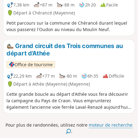
7,38 km
+87 m
-88 m
2h 20
Facile
Départ à Chérancé (Mayenne)
Petit parcours sur la commune de Chérancé durant lequel
vous passerez l'Oudon au niveau du Moulin Neuf.
Grand circuit des Trois communes au
départ d'Athée
Office de tourisme
22,29 km
+77 m
-80 m
6h 35
Difficile
Départ à Athée (Mayenne) (Mayenne)
Cette grande boucle au départ d'Athée vous fera découvrir
la campagne du Pays de Craon. Vous emprunterez
également l'ancienne voie ferrée Laval-Renazé aujourd'hui
réhabilitée en voie verte (également praticable à vélo et à
cheval).
Pour plus de randonnées, utilisez notre
moteur de recherche
.