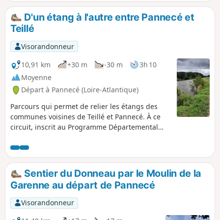
D'un étang à l'autre entre Pannecé et
Teillé
Visorandonneur
10,91 km
+30 m
-30 m
3h 10
Moyenne
Départ à Pannecé (Loire-Atlantique)
Parcours qui permet de relier les étangs des
communes voisines de Teillé et Pannecé. À ce
circuit, inscrit au Programme Départemental
des Itinéraires de Promenades et Randonnées
(PDIPR) et balisé à ce titre en Jaune, j'ai ajouté le
tour complet du joli Étang de Teillé qui mérite
véritablement le détour. Vous déambulerez sur
Sentier du Donneau par le Moulin de la
l'ancienne voie ferrée transformée en voie verte
Garenne au départ de Pannecé
sur environ 1/3 du parcours. Elle vous procurera
une ombre bienfaisante par temps chaud.
Visorandonneur