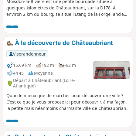
Moisdon-la-Rivière est une petite bourgade située à
quelques kilomètres de Châteaubriant, sur la D178. À
environ 2 km du bourg, se situe l'Étang de la Forge, ancien
site de forges industrielles. On y trouve un musée, de la
restauration, et un bel étang entouré de rochers schisteux.
Le parcours autour de ce site est très agréable et ouvert à
tous d'avril à septembre (voir les dates précises chaque
À la découverte de Châteaubriant
année). L'étang est alimenté par la Rivière le Don. Le circuit
se déroule entre étang et rivière, de façon très agréable.
Visorandonneur
15,69 km
+92 m
-92 m
4h 45
Moyenne
Départ à Châteaubriant (Loire-
Atlantique)
Quoi de mieux que de marcher pour découvrir une ville ?
C'est ce que je vous propose ici pour découvrir, à ma façon,
la petite mais néanmoins charmante ville de Châteaubriant.
Alors, suivez-moi...