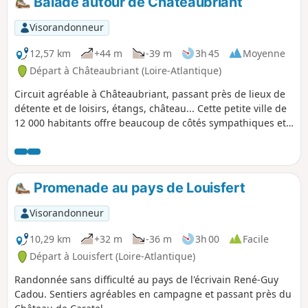
Balade autour de Châteaubriant
Visorandonneur
12,57 km
+44 m
-39 m
3h 45
Moyenne
Départ à Châteaubriant (Loire-Atlantique)
Circuit agréable à Châteaubriant, passant près de lieux de
détente et de loisirs, étangs, château... Cette petite ville de
12 000 habitants offre beaucoup de côtés sympathiques et
bien agréables à découvrir.
Promenade au pays de Louisfert
Visorandonneur
10,29 km
+32 m
-36 m
3h 00
Facile
Départ à Louisfert (Loire-Atlantique)
Randonnée sans difficulté au pays de l'écrivain René-Guy
Cadou. Sentiers agréables en campagne et passant près du