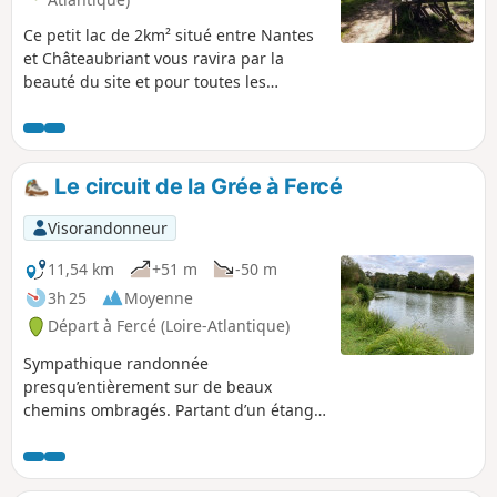
Ce petit lac de 2km² situé entre Nantes
et Châteaubriant vous ravira par la
beauté du site et pour toutes les
activités qui vous sont proposées :
randonnée pédestre ou équestre, VTT,
pêche, baignade, voile, etc. Le tour à
pied fait emprunter des sentiers très
Le circuit de la Grée à Fercé
agréables.
Visorandonneur
11,54 km
+51 m
-50 m
3h 25
Moyenne
Départ à Fercé (Loire-Atlantique)
Sympathique randonnée
presqu’entièrement sur de beaux
chemins ombragés. Partant d’un étang,
vous irez jusqu’au point culminant du
département de Loire-Atlantique. Vous
traverserez de vastes étendues