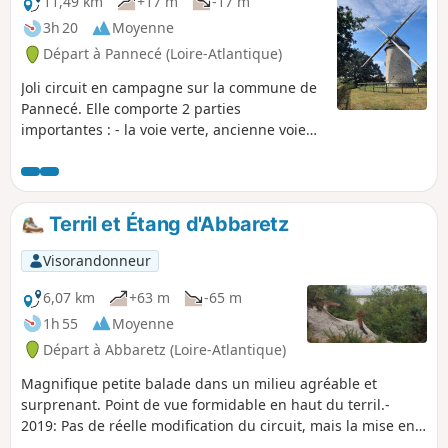
11,49 km
+17 m
-17 m
3h 20
Moyenne
Départ à Pannecé (Loire-Atlantique)
Joli circuit en campagne sur la commune de
Pannecé. Elle comporte 2 parties
importantes : - la voie verte, ancienne voie
ferrée dédiée aux marcheurs et cyclistes, - le
ruisseau le Donneau, que vous longerez en
fin de parcours, sur des terrains privés
accessibles au public. Vous ne manquerez
Terril et Étang d'Abbaretz
pas de faire un petit détour pour admirer le
très joli Moulin de la Garenne.
Visorandonneur
6,07 km
+63 m
-65 m
1h 55
Moyenne
Départ à Abbaretz (Loire-Atlantique)
Magnifique petite balade dans un milieu agréable et
surprenant. Point de vue formidable en haut du terril.-
2019: Pas de réelle modification du circuit, mais la mise en
place d'un grillage pour protéger toute la zone intérieure,