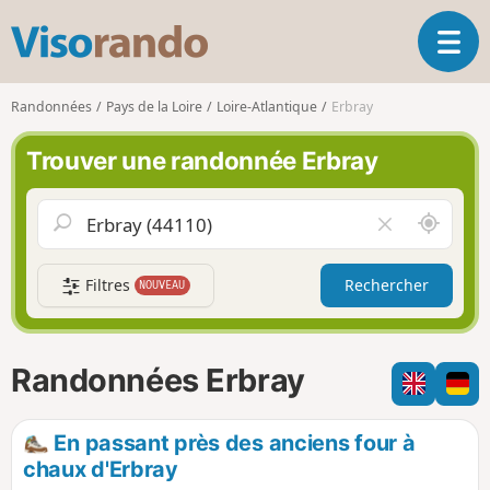
V
O
i
u
s
v
o
Randonnées
Pays de la Loire
Loire-Atlantique
Erbray
r
r
i
a
Trouver une randonnée Erbray
r
n
l
d
a
o
A
V
n
u
i
a
t
d
v
Filtres
Rechercher
NOUVEAU
o
e
i
u
r
g
r
l
a
d
e
Randonnées Erbray
t
e
c
i
m
h
o
o
a
En passant près des anciens four à
n
i
m
chaux d'Erbray
p