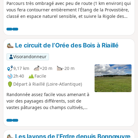
Parcours très ombragé avec peu de route (1 km environ) qui
vous fera contourner entièrement l'Étang de la Provostière,
classé en espace naturel sensible, et suivre la Rigole des
Ajeaux qui alimente, quelques kilomètres plus à l'Ouest,
l'Étang de Vioreau.Remarque : évitez de vous aventurer
autour de l'étang en période de hautes eaux. Le sentier
peut y être difficilement praticable.
Le circuit de l’Orée des Bois à Riaillé
Visorandonneur
9,17 km
+20 m
-20 m
2h 40
Facile
Départ à Riaillé (Loire-Atlantique)
Randonnée assez facile vous amenant à
voir des paysages différents, soit de
vastes pâturages ou champs cultivés,
soit le passage à travers une belle forêt.
Beaucoup de beaux chemins, un tout
petit peu de route, de quoi se dégourdir
les jambes.
Les layons de l’Erdre depuis Bonnœuvre