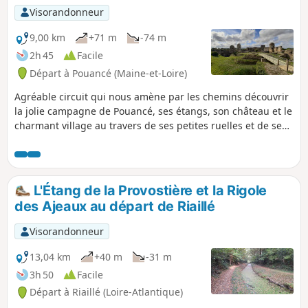
Visorandonneur
9,00 km
+71 m
-74 m
2h 45
Facile
Départ à Pouancé (Maine-et-Loire)
Agréable circuit qui nous amène par les chemins découvrir
la jolie campagne de Pouancé, ses étangs, son château et le
charmant village au travers de ses petites ruelles et de ses
belles demeures bourgeoises. Superbe balade familiale
avec de jolis points de vue.
L'Étang de la Provostière et la Rigole
des Ajeaux au départ de Riaillé
Visorandonneur
13,04 km
+40 m
-31 m
3h 50
Facile
Départ à Riaillé (Loire-Atlantique)