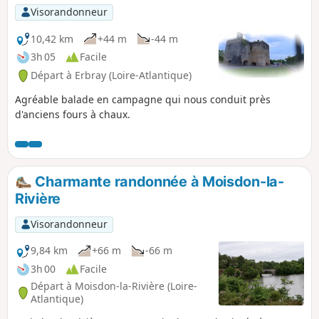
Visorandonneur
10,42 km
+44 m
-44 m
3h 05
Facile
Départ à Erbray (Loire-Atlantique)
Agréable balade en campagne qui nous conduit près
d'anciens fours à chaux.
Charmante randonnée à Moisdon-la-
Rivière
Visorandonneur
9,84 km
+66 m
-66 m
3h 00
Facile
Départ à Moisdon-la-Rivière (Loire-
Atlantique)