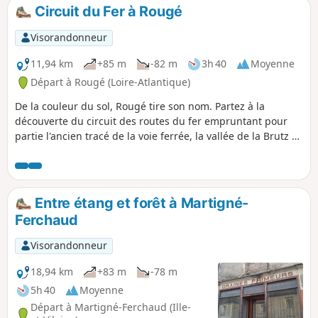
agricoles bordées de belles haies et
Circuit du Fer à Rougé
profiterez d’une nature généreuse.
Visorandonneur
11,94 km
+85 m
-82 m
3h 40
Moyenne
Départ à Rougé (Loire-Atlantique)
De la couleur du sol, Rougé tire son nom. Partez à la
découverte du circuit des routes du fer empruntant pour
partie l'ancien tracé de la voie ferrée, la vallée de la Brutz et
traversez des paysages de landes et de bocages. Vous
verrez le site des anciennes mines de fer dont l'exploitation
remonte aux Celtes et aux Gallo-romains. Vous remarquerez
la teinte rouge de certains chemins, signe de la présence
Entre étang et forêt à Martigné-
de minerai de fer dans la région. Il en est de même, par
Ferchaud
endroits, de l'eau des ruisseaux.
Visorandonneur
18,94 km
+83 m
-78 m
5h 40
Moyenne
Départ à Martigné-Ferchaud (Ille-