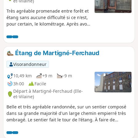
et-Vilaine)
Très agréable promenade entre forêt et
étang sans aucune difficulté si ce n'est,
pour certain, le kilométrage. Après avoir
apprécié, au début, la quiétude de la
Forêt d'Araize, vous goutterez, ensuite
au calme et à la sérénité de l'Étang de la
Forge.
Étang de Martigné-Ferchaud
Visorandonneur
10,49 km
+9 m
-9 m
3h 00
Facile
Départ à Martigné-Ferchaud (Ille-
et-Vilaine)
Belle et très agréable randonnée, sur un sentier composé
dans sa grande majorité d'un large chemin empierré très
ombragé. Le sentier fait le tour de l'étang. À faire de
préférence par temps sec.