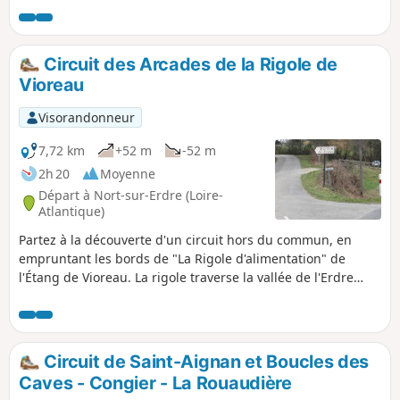
après le point de passage 2. Suivre ce tracé.
Circuit des Arcades de la Rigole de
Vioreau
Visorandonneur
7,72 km
+52 m
-52 m
2h 20
Moyenne
Départ à Nort-sur-Erdre (Loire-
Atlantique)
Partez à la découverte d'un circuit hors du commun, en
empruntant les bords de "La Rigole d'alimentation" de
l'Étang de Vioreau. La rigole traverse la vallée de l'Erdre
grâce à quatre aqueducs de huit à dix arcades et chemine
en souterrain sur 600m. Elle est, par ailleurs, enjambée par
de nombreux petits ponts de pierre pittoresques... Durant
votre balade, vous pourrez admirer le Château de la
Circuit de Saint-Aignan et Boucles des
Lucinière et son domaine boisé de l'autre côté de la Vallée
Caves - Congier - La Rouaudière
de l'Erdre.