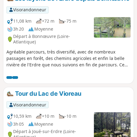
Visorandonneur
11,08 km
+72 m
-75 m
3h 20
Moyenne
Départ à Bonnœuvre (Loire-
Atlantique)
Agréable parcours, très diversifié, avec de nombreux
passages en forêt, des chemins agricoles et enfin la belle
rivière de l'Erdre que nous suivons en fin de parcours. Ce
circuit emprunte deux parties d'itinéraires balisés, en Jaune
mais de manière très aléatoire ; l'un sur celui des Layons et
l'autre sur celui de l'Erdre. Plusieurs portions se font sur
passages privés autorisés. Respectez ces lieux.
Tour du Lac de Vioreau
Visorandonneur
10,59 km
+10 m
-10 m
3h 05
Moyenne
Départ à Joué-sur-Erdre (Loire-
Atlantique)