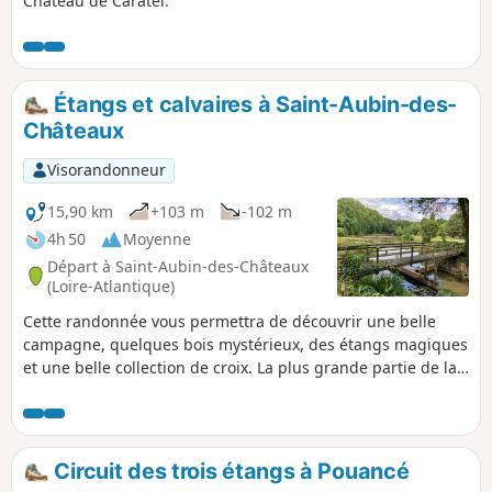
Château de Caratel.
Étangs et calvaires à Saint-Aubin-des-
Châteaux
Visorandonneur
15,90 km
+103 m
-102 m
4h 50
Moyenne
Départ à Saint-Aubin-des-Châteaux
(Loire-Atlantique)
Cette randonnée vous permettra de découvrir une belle
campagne, quelques bois mystérieux, des étangs magiques
et une belle collection de croix. La plus grande partie de la
balade se passe dans des chemins ombragés bordés
d’arbres majestueux. Les liaisons plus ou moins longues sur
route sont vite oubliées !
Circuit des trois étangs à Pouancé