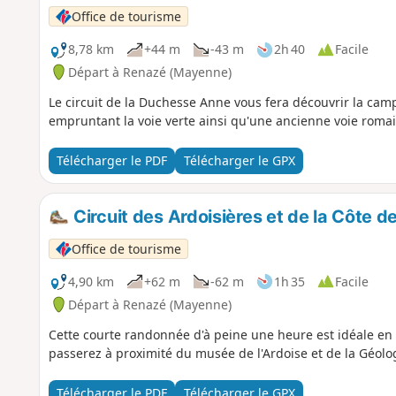
Office de tourisme
8,78 km
+44 m
-43 m
2h 40
Facile
Départ à Renazé (Mayenne)
Le circuit de la Duchesse Anne vous fera découvrir la ca
empruntant la voie verte ainsi qu'une ancienne voie romai
Télécharger le PDF
Télécharger le GPX
Circuit des Ardoisières et de la Côte 
Office de tourisme
4,90 km
+62 m
-62 m
1h 35
Facile
Départ à Renazé (Mayenne)
Cette courte randonnée d'à peine une heure est idéale en 
passerez à proximité du musée de l'Ardoise et de la Géolo
Télécharger le PDF
Télécharger le GPX