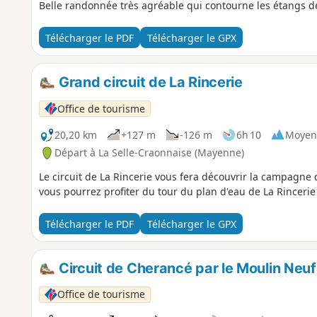
Belle randonnée très agréable qui contourne les étangs de 
Télécharger le PDF
Télécharger le GPX
Grand circuit de La Rincerie
Office de tourisme
20,20 km
+127 m
-126 m
6h 10
Moyen
Départ à La Selle-Craonnaise (Mayenne)
Le circuit de La Rincerie vous fera découvrir la campagne 
vous pourrez profiter du tour du plan d'eau de La Rincerie
Télécharger le PDF
Télécharger le GPX
Circuit de Cherancé par le Moulin Neuf
Office de tourisme