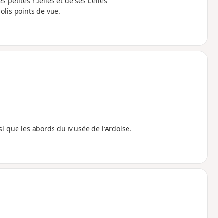
s petites ruelles et de ses belles
lis points de vue.
nsi que les abords du Musée de l'Ardoise.
e