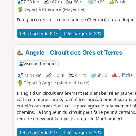
7,38 km
+87 m
-88 m
2h 20
Facile
Départ à Chérancé (Mayenne)
Petit parcours sur la commune de Chérancé durant lequel
Télécharger le PDF
Télécharger le GPX
Angrie - Circuit des Grès et Terres
Visorandonneur
23,43 km
+50 m
-51 m
6h 50
Difficile
Départ à Angrie (Maine-et-Loire)
Il s'agit d'un circuit entièrement (et bien) balisé en Jaun
cette commune rurale, j'ai été très agréablement surpris 
ont été conservés dans cet espace agricole relativement p
chemins. La longueur du circuit peut faire peur à certains. 
réduire en évitant la boucle autour de Montlambert
Télécharger le PDF
Télécharger le GPX