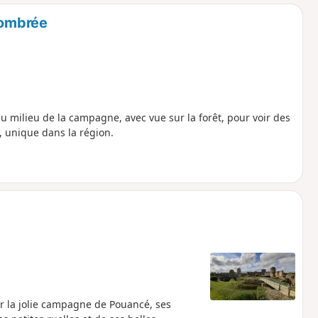
o
a
Combrée
i
m
p
 milieu de la campagne, avec vue sur la forêt, pour voir des
, unique dans la région.
r la jolie campagne de Pouancé, ses