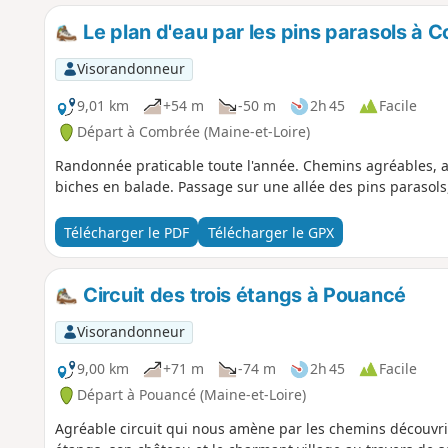
Le plan d'eau par les pins parasols à 
Visorandonneur
9,01 km
+54 m
-50 m
2h 45
Facile
Départ à Combrée (Maine-et-Loire)
Randonnée praticable toute l'année. Chemins agréables, au
biches en balade. Passage sur une allée des pins parasols
Télécharger le PDF
Télécharger le GPX
Circuit des trois étangs à Pouancé
Visorandonneur
9,00 km
+71 m
-74 m
2h 45
Facile
Départ à Pouancé (Maine-et-Loire)
Agréable circuit qui nous amène par les chemins découvri