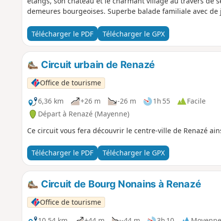
étangs, son château et le charmant village au travers de se
demeures bourgeoises. Superbe balade familiale avec de jo
Télécharger le PDF
Télécharger le GPX
Circuit urbain de Renazé
Office de tourisme
6,36 km
+26 m
-26 m
1h 55
Facile
Départ à Renazé (Mayenne)
Ce circuit vous fera découvrir le centre-ville de Renazé ai
Télécharger le PDF
Télécharger le GPX
Circuit de Bourg Nonains à Renazé
Office de tourisme
10,54 km
+44 m
-44 m
3h 10
Moyenn