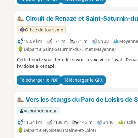
Circuit de Renazé et Saint-Saturnin-d
Office de tourisme
18,09 km
+71 m
-71 m
5h 20
Moyenn
Départ à Saint-Saturnin-du-Limet (Mayenne)
Cette boucle vous fera découvrir la voie verte Laval - Re
l'Ardoise à Renazé.
Télécharger le PDF
Télécharger le GPX
Vers les étangs du Parc de Loisirs de S
Visorandonneur
11,34 km
+138 m
-145 m
3h 40
Facile
Départ à Nyoiseau (Maine-et-Loire)