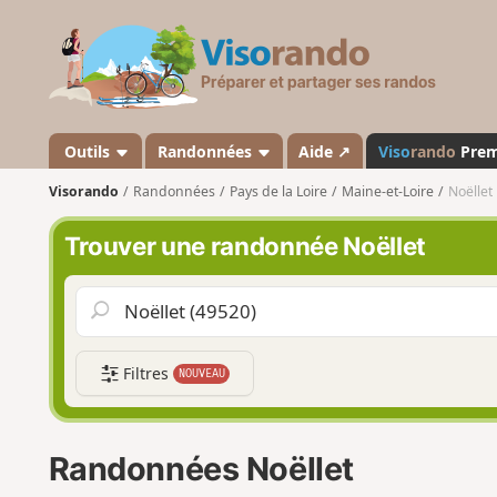
V
i
s
o
r
a
Outils
Randonnées
Aide ↗
Viso
rando
Pre
n
Visorando
Randonnées
Pays de la Loire
Maine-et-Loire
Noëllet
d
o
Trouver une randonnée Noëllet
Filtres
NOUVEAU
Randonnées Noëllet