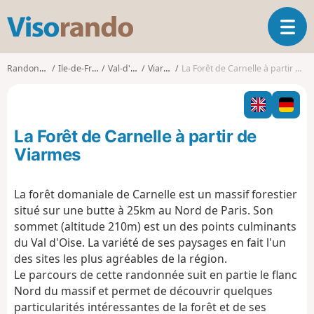
V
O
i
u
s
v
o
Randonnées
Ile-de-France
Val-d'Oise
Viarmes
La Forêt de Carnelle à partir de Viarmes
r
r
i
a
r
n
l
d
La Forêt de Carnelle à partir de
a
o
n
Viarmes
a
v
La forêt domaniale de Carnelle est un massif forestier
i
situé sur une butte à 25km au Nord de Paris. Son
g
a
sommet (altitude 210m) est un des points culminants
t
du Val d'Oise. La variété de ses paysages en fait l'un
i
des sites les plus agréables de la région.
o
Le parcours de cette randonnée suit en partie le flanc
n
Nord du massif et permet de découvrir quelques
particularités intéressantes de la forêt et de ses