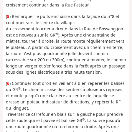
croisement continuer dans la Rue Pasteur.
(
5
) Remarquer le puits enchâssé dans la façade du n°8 et
continuer vers le centre du village.
Au croisement tourner à droite dans la Rue de Bossang (on
®
est de nouveau sur le GR
). Après une cinquantaine de
mètres, tourner à droite, la route monte régulièrement vers
le plateau. A partir du croisement avec un chemin en terre,
la route n'est plus goudronnée (elle devient chemin
carrossable sur 200 ou 300m), continuer à monter, le chemin
longe un verger et s'enfonce dans la forêt après un passage
sous des lignes électriques à très haute tension.
(
6
) Continuer tout droit en veillant à bien repérer les balises
®
du GR
. Le chemin croise des sentiers à plusieurs reprises
et monte jusqu'à une clairière au centre de laquelle se
dresse un poteau indicateur de directions, y repérer la RF
du Ringuet.
Traverser ce carrefour en biais sur la gauche pour prendre
®
cette route qui est pavée et balisée GR
. La suivre jusqu'à
une route goudronnée où l'on tourne à droite. Après une