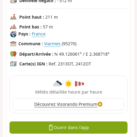
Dénivelé négatif :
- 312 m
Point haut :
211 m
Point bas :
57 m
Pays :
France
Commune :
Viarmes
(95270)
Départ/Arrivée :
N 49.126061° / E 2.368718°
Carte(s) IGN :
Ref. 2313OT, 2412OT
Météo détaillée heure par heure
Découvrez Visorando Premium
Ouvrir dans l'app