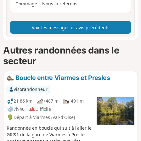
Dommage !. Nous la referons.
Voir les messages et avis précédents
Autres randonnées dans le
secteur
Boucle entre Viarmes et Presles
Visorandonneur
21,86 km
+487 m
-491 m
7h 40
Difficile
Départ à Viarmes (Val-d'Oise)
Randonnée en boucle qui suit à l'aller le
GR®1 de la gare de Viarmes à Presles.