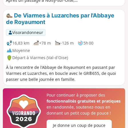
Après un passage à Noisy-sur-Oise,
village surplombant la Vallée de l'Oise,
le GR®1 pénètre dans la Forêt de
De Viarmes à Luzarches par l'Abbaye
Carnelle, longe le Lac Bleu et passe près
de Royaumont
de l'allée couverte de la Pierre
Turquaise. Pour le retour, le parcours
Visorandonneur
longe les trois plans d'eau de la Forêt de
Carnelle. Avant l'arrivée à la gare, le
16,83 km
+78 m
-126 m
5h 00
circuit permet de découvrir un des
Moyenne
nombreux lavoirs de Viarmes.
Départ à Viarmes (Val-d'Oise)
À la rencontre de l'Abbaye de Royaumont en passant par
Viarmes et Luzarches, en boucle avec le GR®655, de quoi
passer une belle journée en famille.
Pour continuer à proposer des
fonctionnalités gratuites et pratiques
en randonnée, soutenez-nous en
donnant un petit coup de pouce !
Je donne un coup de pouce