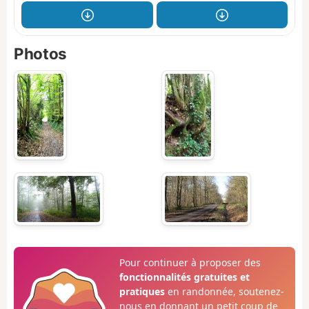
Photos
Pour continuer à proposer des
fonctionnalités gratuites et
pratiques
en randonnée, soutenez-
nous en donnant un petit coup de