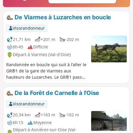
De Viarmes à Luzarches en boucle
Visorandonneur
21,71 km
+201 m
-202 m
6h 45
Difficile
Départ à Viarmes (Val-d'Oise)
Randonnée en boucle qui suit à l'aller le
GR®1 de la gare de Viarmes aux
hauteurs de Luzarches. Le GR®1 passe
devant le lavoir de Seugy et longe les
greens du Golf de Mont Griffon. Pour le
De la Forêt de Carnelle à l'Oise
retour, le parcours traverse le Bois de
Bonnet puis le Hameau de Baillon, tout
Visorandonneur
proche de l'Abbaye de Royaumont.
20,34 km
+163 m
-162 m
6h 15
Moyenne
Départ à Asnières-sur-Oise (Val-