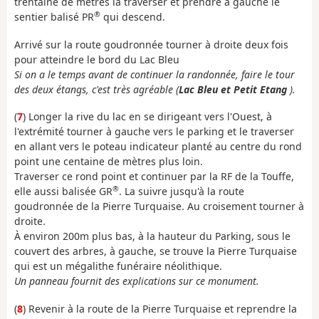
trentaine de mètres la traverser et prendre à gauche le
®
sentier balisé PR
qui descend.
Arrivé sur la route goudronnée tourner à droite deux fois
pour atteindre le bord du Lac Bleu
Si on a le temps avant de continuer la randonnée, faire le tour
des deux étangs, c'est très agréable (
Lac Bleu et Petit Etang
).
(
7
) Longer la rive du lac en se dirigeant vers l'Ouest, à
l'extrémité tourner à gauche vers le parking et le traverser
en allant vers le poteau indicateur planté au centre du rond
point une centaine de mètres plus loin.
Traverser ce rond point et continuer par la RF de la Touffe,
®
elle aussi balisée GR
. La suivre jusqu'à la route
goudronnée de la Pierre Turquaise. Au croisement tourner à
droite.
À environ 200m plus bas, à la hauteur du Parking, sous le
couvert des arbres, à gauche, se trouve la Pierre Turquaise
qui est un mégalithe funéraire néolithique.
Un panneau fournit des explications sur ce monument.
(
8
) Revenir à la route de la Pierre Turquaise et reprendre la