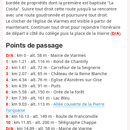
bordée de propriétés dont la première est baptisée "La
Cosita". Suivre tout droit cette route jusqu'à sa rencontre
avec une route goudronnée et poursuivre tout droit.
Le clocher de l'église de Viarmes est visible à partir de
maintenant. Continuer tout droit pour rejoindre l'itinéraire
de départ à côté du collège puis la place de la mairie (
D/A
).
Points de passage
D/A
: km 0 - alt. 58 m - Mairie de Viarmes
1
: km 1.21 - alt. 116 m - Rond de Chantilly
2
: km 1.61 - alt. 72 m - Carrefour de la Seignerie
3
: km 2.07 - alt. 65 m - Château de la Reine Blanche
4
: km 4.34 - alt. 76 m - Eglise d'Asnières-sur-Oise
5
: km 4.59 - alt. 91 m - Puits
6
: km 5.58 - alt. 150 m - Orée de la forêt
7
: km 7.39 - alt. 161 m - Lac Bleu
8
: km 9.03 - alt. 113 m -
Allée couverte de la Pierre
Turquaise
9
: km 10.13 - alt. 149 m - Route de Franconville
10
: km 11.85 - alt. 200 m - Télégraphe Chappe
D/A
: km 14.89 - alt. 58 m - Mairie de Viarme