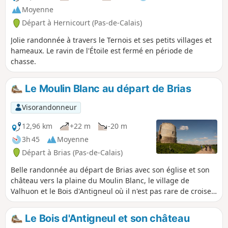
Moyenne
Départ à Hernicourt (Pas-de-Calais)
Jolie randonnée à travers le Ternois et ses petits villages et
hameaux. Le ravin de l'Étoile est fermé en période de
chasse.
Le Moulin Blanc au départ de Brias
Visorandonneur
12,96 km
+22 m
-20 m
3h 45
Moyenne
Départ à Brias (Pas-de-Calais)
Belle randonnée au départ de Brias avec son église et son
château vers la plaine du Moulin Blanc, le village de
Valhuon et le Bois d'Antigneul où il n'est pas rare de croiser
quelques chevreuils. Ce circuit est balisé Jaune sur une
grande partie et assez facile à suivre et sans difficulté.
Le Bois d'Antigneul et son château