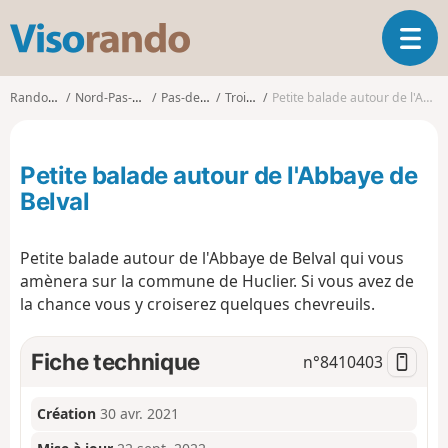
V
O
i
u
s
v
o
Randonnées
Nord-Pas-de-Calais
Pas-de-Calais
Troisvaux
Petite balade autour de l'Abbaye de Belval
r
r
i
a
r
n
Petite balade autour de l'Abbaye de
l
d
a
Belval
o
n
a
Petite balade autour de l'Abbaye de Belval qui vous
v
i
amènera sur la commune de Huclier. Si vous avez de
g
la chance vous y croiserez quelques chevreuils.
a
t
Fiche technique
n°
8410403
i
o
n
Création
30 avr. 2021