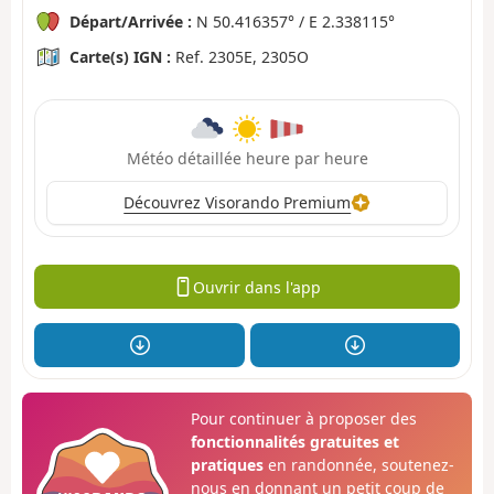
Départ/Arrivée :
N 50.416357° / E 2.338115°
Carte(s) IGN :
Ref. 2305E, 2305O
Météo détaillée heure par heure
Découvrez Visorando Premium
Ouvrir dans l'app
Pour continuer à proposer des
fonctionnalités gratuites et
pratiques
en randonnée, soutenez-
nous en donnant un petit coup de