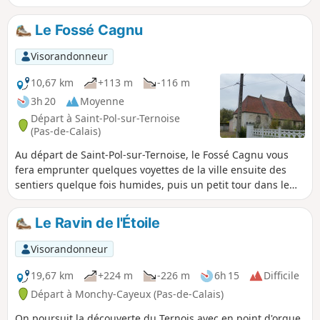
Le Fossé Cagnu
Visorandonneur
10,67 km
+113 m
-116 m
3h 20
Moyenne
Départ à Saint-Pol-sur-Ternoise
(Pas-de-Calais)
Au départ de Saint-Pol-sur-Ternoise, le Fossé Cagnu vous
fera emprunter quelques voyettes de la ville ensuite des
sentiers quelque fois humides, puis un petit tour dans le
village de Troisvaux avant de descendre le fameux fossé. En
chemin, il n'est pas rare de croiser quelques chevreuils.
Le Ravin de l'Étoile
Visorandonneur
19,67 km
+224 m
-226 m
6h 15
Difficile
Départ à Monchy-Cayeux (Pas-de-Calais)
On poursuit la découverte du Ternois avec en point d'orgue