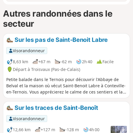
Autres randonnées dans le
secteur
Sur les pas de Saint-Benoit Labre
Visorandonneur
8,63 km
+67 m
-62 m
2h 40
Facile
Départ à Troisvaux (Pas-de-Calais)
Petite balade dans le Ternois pour découvrir l'Abbaye de
Belval et la maison où vécut Saint-Benoit Labre à Conteville-
en-Ternois. Vous apprécierez le calme de ces sentiers et la
beauté de la nature alentour.
Sur les traces de Saint-Benoît
Visorandonneur
12,66 km
+127 m
-128 m
4h 00