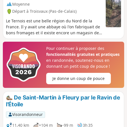
Moyenne
Départ à Troisvaux (Pas-de-Calais)
Le Ternois est une belle région du Nord de la
France. Il y avait une abbaye où l'on fabriquait de
bons fromages et il existe encore un magasin de
produits locaux.
Pour continuer à proposer des
fonctionnalités gratuites et pratiques
en randonnée, soutenez-nous en
donnant un petit coup de pouce !
Je donne un coup de pouce
De Saint-Martin à Fleury par le Ravin de
l'Étoile
Visorandonneur
11,40 km
+104 m
-99 m
3h 35