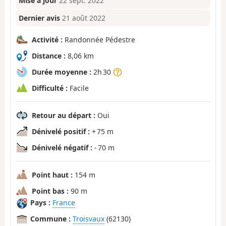
Mise à jour
22 sept. 2022
Dernier avis
21 août 2022
Activité :
Randonnée Pédestre
Distance :
8,06 km
Durée moyenne :
2h 30
Difficulté :
Facile
Retour au départ :
Oui
Dénivelé positif :
+ 75 m
Dénivelé négatif :
- 70 m
Point haut :
154 m
Point bas :
90 m
Pays :
France
Commune :
Troisvaux
(62130)