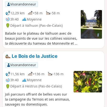
Visorandonneur
12,29 km
+58 m
-58 m
3h 40
Moyenne
Départ à Valhuon (Pas-de-Calais)
Balade sur le plateau de Valhuon avec de
beaux points de vue sur les collines voisines,
la découverte du hameau de Monneville et la
traversée du Bois d'Antigneul et vue sur son
château. Suivant les saisons, la flore et la
Le Bois de la Justice
faune sauront vous captiver.
Visorandonneur
11,56 km
+136 m
-136 m
3h 40
Moyenne
Départ à Hestrus (Pas-de-Calais)
Joli parcours offrant de belles vues sur
la campagne du Ternois et ses animaux,
sauvages ou domestiques.