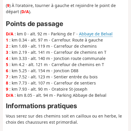
(
9
) À l'oratoire, tourner à gauche et rejoindre le point de
départ (
D/A
).
Points de passage
D/A
: km 0 - alt. 92 m - Parking de l' -
Abbaye de Belval
1
: km 0.34 - alt. 97 m - Carrefour. Route à gauche
2
: km 1.69 - alt. 119 m - Carrefour de chemins
3
: km 2.19 - alt. 141 m - Carrefour de chemins en T
4
: km 3.33 - alt. 140 m - Jonction route communale
5
: km 4.2 - alt. 121 m - Carrefour de chemins en T
6
: km 5.25 - alt. 154 m - Jonction D88
7
: km 7.52 - alt. 123 m - Sentier entrée du bois
8
: km 7.73 - alt. 107 m - Carrefour de sentiers
9
: km 7.93 - alt. 90 m - Oratoire St-Joseph
D/A
: km 8.05 - alt. 94 m - Parking Abbaye de Belval
Informations pratiques
Vous serez sur des chemins soit en cailloux ou en herbe, le
choix des chaussures est primordial.