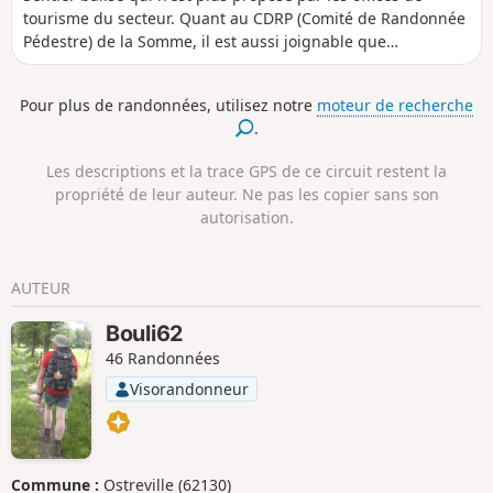
tourisme du secteur. Quant au CDRP (Comité de Randonnée
Pédestre) de la Somme, il est aussi joignable que
l'Arlésienne ! C'est un petit parcours très plaisant avec deux
très beaux sentiers : au départ, la montée sur le plateau
Pour plus de randonnées, utilisez notre
moteur de recherche
puis, à Remaisnil, la descente par le Bois de Courcelles.
.
Les descriptions et la trace GPS de ce circuit restent la
propriété de leur auteur. Ne pas les copier sans son
autorisation.
AUTEUR
Bouli62
46 Randonnées
Visorandonneur
Commune :
Ostreville (62130)