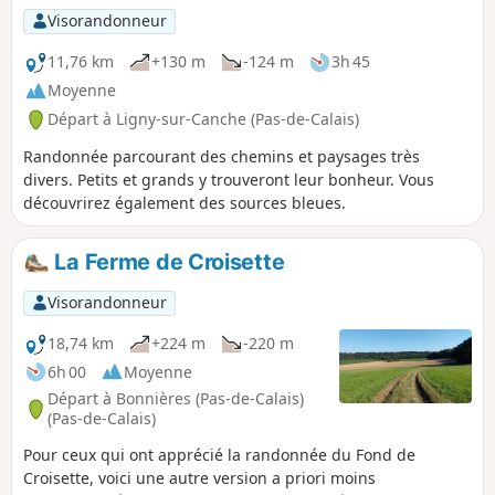
Visorandonneur
11,76 km
+130 m
-124 m
3h 45
Moyenne
Départ à Ligny-sur-Canche (Pas-de-Calais)
Randonnée parcourant des chemins et paysages très
divers. Petits et grands y trouveront leur bonheur. Vous
découvrirez également des sources bleues.
La Ferme de Croisette
Visorandonneur
18,74 km
+224 m
-220 m
6h 00
Moyenne
Départ à Bonnières (Pas-de-Calais)
(Pas-de-Calais)
Pour ceux qui ont apprécié la randonnée du Fond de
Croisette, voici une autre version a priori moins