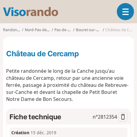
V
O
i
u
s
v
o
Randonnées
Nord-Pas-de-Calais
Pas-de-Calais
Bouret-sur-Canche
Château de Cercamp
r
r
i
a
r
n
Château de Cercamp
l
d
a
o
n
Petite randonnée le long de la Canche jusqu'au
a
château de Cercamp, retour par une ancienne voie
v
ferrée, passage à proximité du château de Rebreuve-
i
g
sur-Canche et devant la chapelle de Petit Bouret
a
Notre Dame de Bon Secours.
t
i
Fiche technique
n°
2812354
o
n
Création
15 déc. 2019