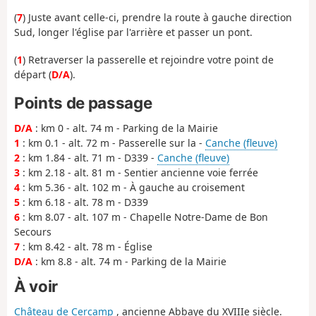
(
7
) Juste avant celle-ci, prendre la route à gauche direction
Sud, longer l'église par l'arrière et passer un pont.
(
1
) Retraverser la passerelle et rejoindre votre point de
départ (
D/A
).
Points de passage
D/A
: km 0 - alt. 74 m - Parking de la Mairie
1
: km 0.1 - alt. 72 m - Passerelle sur la -
Canche (fleuve)
2
: km 1.84 - alt. 71 m - D339 -
Canche (fleuve)
3
: km 2.18 - alt. 81 m - Sentier ancienne voie ferrée
4
: km 5.36 - alt. 102 m - À gauche au croisement
5
: km 6.18 - alt. 78 m - D339
6
: km 8.07 - alt. 107 m - Chapelle Notre-Dame de Bon
Secours
7
: km 8.42 - alt. 78 m - Église
D/A
: km 8.8 - alt. 74 m - Parking de la Mairie
À voir
Château de Cercamp
, ancienne Abbaye du XVIIIe siècle.