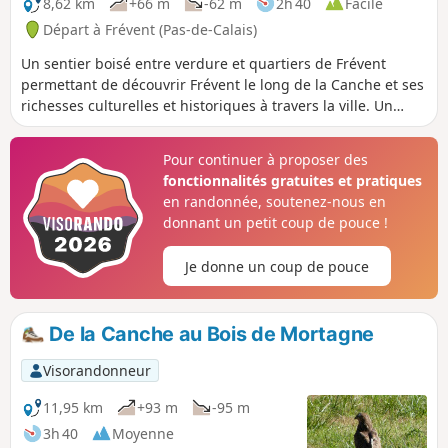
8,62 km
+66 m
-62 m
2h 40
Facile
Départ à Frévent (Pas-de-Calais)
Un sentier boisé entre verdure et quartiers de Frévent
permettant de découvrir Frévent le long de la Canche et ses
richesses culturelles et historiques à travers la ville. Un
mélange agréable et dépaysant.
Pour continuer à proposer des
fonctionnalités gratuites et pratiques
en randonnée, soutenez-nous en
donnant un petit coup de pouce !
Je donne un coup de pouce
De la Canche au Bois de Mortagne
Visorandonneur
11,95 km
+93 m
-95 m
3h 40
Moyenne