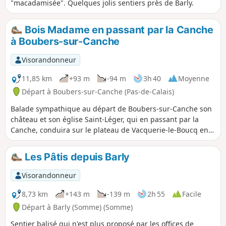
"macadamisée". Quelques jolis sentiers près de Barly.
Bois Madame en passant par la Canche
à Boubers-sur-Canche
Visorandonneur
11,85 km
+93 m
-94 m
3h 40
Moyenne
Départ à Boubers-sur-Canche (Pas-de-Calais)
Balade sympathique au départ de Boubers-sur-Canche son
château et son église Saint-Léger, qui en passant par la
Canche, conduira sur le plateau de Vacquerie-le-Boucq en
contournant le Bois Madame, puis c'est la descente le long
du Bois des Avents jusque Boubers-sur-Canche.
Les Pâtis depuis Barly
Visorandonneur
8,73 km
+143 m
-139 m
2h 55
Facile
Départ à Barly (Somme) (Somme)
Sentier balisé qui n'est plus proposé par les offices de