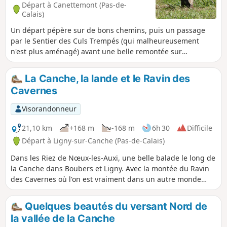
Départ à Canettemont (Pas-de-
Calais)
Un départ pépère sur de bons chemins, puis un passage
par le Sentier des Culs Trempés (qui malheureusement
n'est plus aménagé) avant une belle remontée sur
Canettemont.
La Canche, la lande et le Ravin des
Cavernes
Visorandonneur
21,10 km
+168 m
-168 m
6h 30
Difficile
Départ à Ligny-sur-Canche (Pas-de-Calais)
Dans les Riez de Nœux-les-Auxi, une belle balade le long de
la Canche dans Boubers et Ligny. Avec la montée du Ravin
des Cavernes où l'on est vraiment dans un autre monde
(encore plus maintenant, avec le chaos final). Parcours
devenant très difficile en période humide dans le riez et le
Quelques beautés du versant Nord de
ravin.
la vallée de la Canche