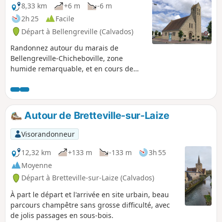
8,33 km
+6 m
-6 m
2h 25
Facile
Départ à Bellengreville (Calvados)
Randonnez autour du marais de
Bellengreville-Chicheboville, zone
humide remarquable, et en cours de
route, découvrez un patrimoine
architectural digne d'intérêt.
Autour de Bretteville-sur-Laize
Visorandonneur
12,32 km
+133 m
-133 m
3h 55
Moyenne
Départ à Bretteville-sur-Laize (Calvados)
À part le départ et l'arrivée en site urbain, beau
parcours champêtre sans grosse difficulté, avec
de jolis passages en sous-bois.