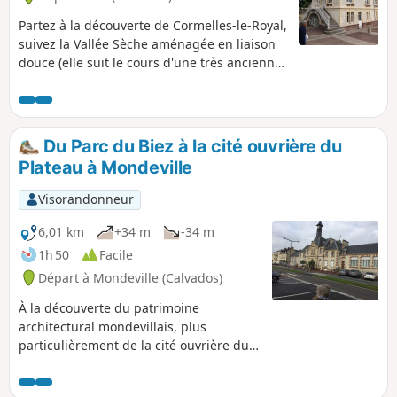
Partez à la découverte de Cormelles-le-Royal,
suivez la Vallée Sèche aménagée en liaison
douce (elle suit le cours d'une très ancienne
rivière). Passez ensuite par le Bois de
Cormelles et le Jardin du Parc, au retour
longez les jardins familiaux. À l'occasion,
faites un crochet par le cimetière paysager
Du Parc du Biez à la cité ouvrière du
du Bois et vous vous rendrez finalement
Plateau à Mondeville
compte que Cormelles-le-Royal, que vous
traversez peut-être régulièrement en
Visorandonneur
voiture, est beaucoup plus riche en espaces
végétalisés qu'on pourrait croire.
6,01 km
+34 m
-34 m
1h 50
Facile
Départ à Mondeville (Calvados)
À la découverte du patrimoine
architectural mondevillais, plus
particulièrement de la cité ouvrière du
Plateau, en partant du Parc Municipal
du Biez.