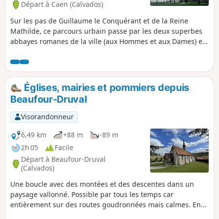
Départ à Caen (Calvados)
Sur les pas de Guillaume le Conquérant et de la Reine
Mathilde, ce parcours urbain passe par les deux superbes
abbayes romanes de la ville (aux Hommes et aux Dames) et
par le château ducal. Plusieurs autres églises, plusieurs
ruelles et venelles, ainsi que quelques jardins publics
complètent le tableau.
Églises, mairies et pommiers depuis
Beaufour-Druval
Visorandonneur
6,49 km
+88 m
-89 m
2h 05
Facile
Départ à Beaufour-Druval
(Calvados)
Une boucle avec des montées et des descentes dans un
paysage vallonné. Possible par tous les temps car
entièrement sur des routes goudronnées mais calmes. En
chemin, vous verrez de jolies mairies de la fin du XIXe siècle