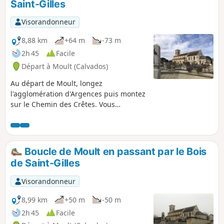
Saint-Gilles
diable, une peau de bouc.
Visorandonneur
8,88 km
+64 m
-73 m
2h 45
Facile
Départ à Moult (Calvados)
Au départ de Moult, longez
l'agglomération d'Argences puis montez
sur le Chemin des Crêtes. Vous
emprunterez de très nombreux chemins
boisés et vous terminerez cet agréable
circuit champêtre en longeant la
Muance.
Boucle de Moult en passant par le Bois
de Saint-Gilles
Visorandonneur
8,99 km
+50 m
-50 m
2h 45
Facile