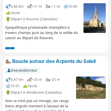
6,86 km
+11 m
-11 m
2h 00
Facile
Départ à Rouvres (Calvados)
Sympathique promenade champêtre à
travers champs puis au long de la vallée du
Laizon au départ de Rouvres.
Boucle autour des Arpents du Soleil
Visorandonneur
6,47 km
+25 m
-25 m
1h 55
Facile
Départ à Vendeuvre (Calvados)
Non ce n'est pas un mirage, ces rangs
biens alignés montant à l'assaut de la