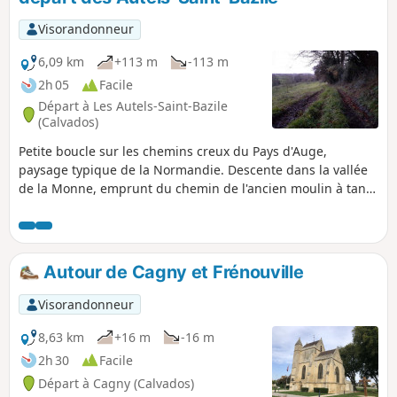
Visorandonneur
6,09 km
+113 m
-113 m
2h 05
Facile
Départ à Les Autels-Saint-Bazile
(Calvados)
Petite boucle sur les chemins creux du Pays d'Auge,
paysage typique de la Normandie. Descente dans la vallée
de la Monne, emprunt du chemin de l'ancien moulin à tan
et du bief (n'existent plus). Remontée d'une autre vallée
dans un autre chemin creux avant de traverser une forêt...
Quelques passages humides, une bonne descente et une
belle montée.
Autour de Cagny et Frénouville
Visorandonneur
8,63 km
+16 m
-16 m
2h 30
Facile
Départ à Cagny (Calvados)