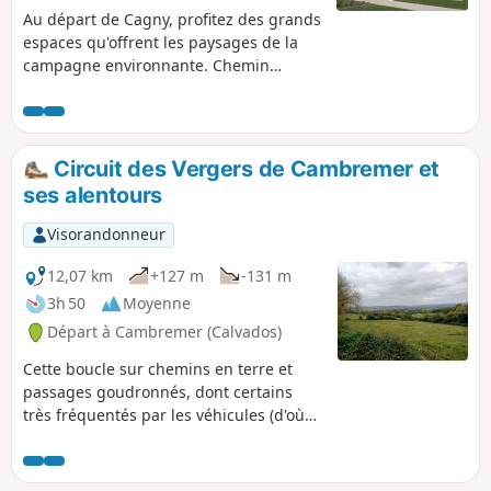
Au départ de Cagny, profitez des grands
espaces qu'offrent les paysages de la
campagne environnante. Chemin
faisant, découvrez le patrimoine
architectural, historique et industriel de
ce sympathique village de la plaine de
Caen.
Circuit des Vergers de Cambremer et
ses alentours
Visorandonneur
12,07 km
+127 m
-131 m
3h 50
Moyenne
Départ à Cambremer (Calvados)
Cette boucle sur chemins en terre et
passages goudronnés, dont certains
très fréquentés par les véhicules (d'où
les précautions à prendre), utilise des
parties de sentiers, chemins et routes
communes à d'autres randonnées mais