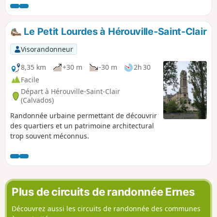
et trois églises, avec une mention spéciale pour celle de
Druval !
Le Petit Lourdes à Hérouville-Saint-Clair
Visorandonneur
8,35 km
+30 m
-30 m
2h 30
Facile
Départ à Hérouville-Saint-Clair
(Calvados)
Randonnée urbaine permettant de découvrir
des quartiers et un patrimoine architectural
trop souvent méconnus.
Plus de circuits de randonnée Ernes
Découvrez aussi les circuits de randonnée des communes