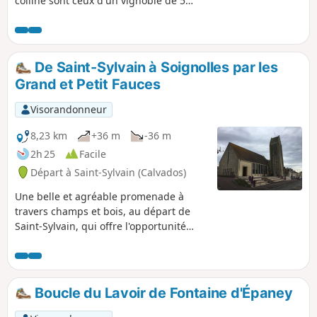
colline sont ceux d'un vignoble de 5
hectares. Les Arpents du Soleil dont la
renaissance date de 1995, donneront à
votre randonnée un air insolite et des
accents méridionaux.
De Saint-Sylvain à Soignolles par les
Grand et Petit Fauces
Visorandonneur
8,23 km
+36 m
-36 m
2h 25
Facile
Départ à Saint-Sylvain (Calvados)
Une belle et agréable promenade à
travers champs et bois, au départ de
Saint-Sylvain, qui offre l'opportunité
d'apprécier un patrimoine architectural
qui ne demande qu'à être découvert.
Boucle du Lavoir de Fontaine d'Épaney