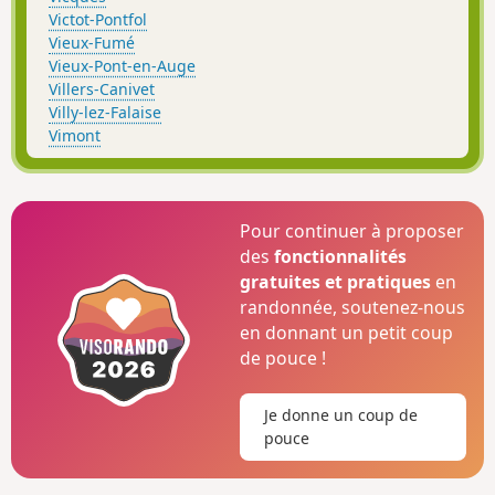
Victot-Pontfol
Vieux-Fumé
Vieux-Pont-en-Auge
Villers-Canivet
Villy-lez-Falaise
Vimont
Pour continuer à proposer
des
fonctionnalités
gratuites et pratiques
en
randonnée, soutenez-nous
en donnant un petit coup
de pouce !
Je donne un coup de
pouce