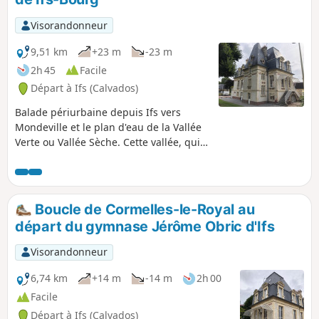
Visorandonneur
9,51 km
+23 m
-23 m
2h 45
Facile
Départ à Ifs (Calvados)
Balade périurbaine depuis Ifs vers
Mondeville et le plan d'eau de la Vallée
Verte ou Vallée Sèche. Cette vallée, qui
emprunte le cours d'une ancienne
rivière, est aménagée en liaison douce
(piétonne et cycliste).
Boucle de Cormelles-le-Royal au
départ du gymnase Jérôme Obric d'Ifs
Visorandonneur
6,74 km
+14 m
-14 m
2h 00
Facile
Départ à Ifs (Calvados)