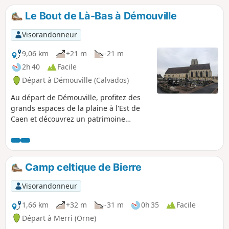
comblés, amis des belles demeures et
Le Bout de Là-Bas à Démouville
du patrimoine architectural vous serez
déçus.
Visorandonneur
9,06 km
+21 m
-21 m
2h 40
Facile
Départ à Démouville (Calvados)
Au départ de Démouville, profitez des
grands espaces de la plaine à l'Est de
Caen et découvrez un patrimoine
architectural qui ne demande qu'à se
faire apprécier.
Camp celtique de Bierre
Visorandonneur
1,66 km
+32 m
-31 m
0h 35
Facile
Départ à Merri (Orne)