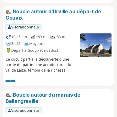
Boucle autour d'Urville au départ de
Gouvix
Visorandonneur
10,45 km
+83 m
-83 m
3h 15
Moyenne
Départ à Gouvix (Calvados)
Ce circuit part à la découverte d'une
partie du patrimoine architectural du
val de Laize, témoin de la richesse
passée de cette région, réputée aussi
pour ses tanneries et ses mines de fer.
Boucle autour du marais de
Bellengreville
Visorandonneur