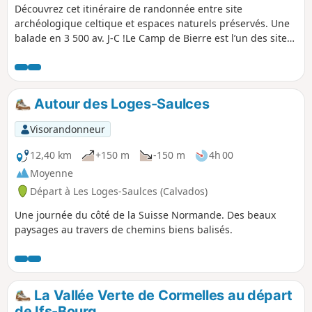
Découvrez cet itinéraire de randonnée entre site
archéologique celtique et espaces naturels préservés. Une
balade en 3 500 av. J-C !Le Camp de Bierre est l’un des sites
archéologiques de l’Âge du Fer les plus importants et les
mieux conservés de l’Ouest de la France. Établi au
Néolithique Moyen sur éperon rocheux dominant la plaine
de Trun, c’est une zone d’habitat fortifié, protégée par une
Autour des Loges-Saulces
enceinte de pierre et de terre sèche. Abandonné à la
période gallo-romaine, le Camp de Bierre constitue un
Visorandonneur
témoignage unique de l’histoire de l’installation de l’homme
en Normandie. Ouvert toute l'année.
12,40 km
+150 m
-150 m
4h 00
Moyenne
Départ à Les Loges-Saulces (Calvados)
Une journée du côté de la Suisse Normande. Des beaux
paysages au travers de chemins biens balisés.
La Vallée Verte de Cormelles au départ
de Ifs-Bourg