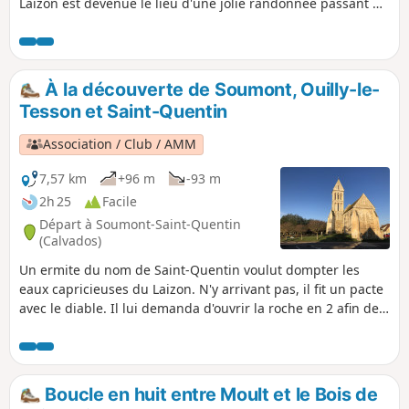
Laizon est devenue le lieu d'une jolie randonnée passant de
gorges escarpées et confinées aux plateaux de la plaine de
Falaise, à proximité du tombeau de la comédienne Marie
Joly, de l'ancien site de la mine de fer, de manoirs, de
châteaux et de traces d'occupation préhistorique. Le site est
À la découverte de Soumont, Ouilly-le-
classé depuis 1974
Tesson et Saint-Quentin
Association / Club / AMM
7,57 km
+96 m
-93 m
2h 25
Facile
Départ à Soumont-Saint-Quentin
(Calvados)
Un ermite du nom de Saint-Quentin voulut dompter les
eaux capricieuses du Laizon. N'y arrivant pas, il fit un pacte
avec le diable. Il lui demanda d'ouvrir la roche en 2 afin de
laisser passer les eaux lunatiques du Laizon et d'y nettoyer
une toison pour lui redonner sa blancheur immaculée,
après quoi il serait maître de son âme. Le diable ouvrit la
roche en 2 mais ne put redonner la blancheur immaculée à
Boucle en huit entre Moult et le Bois de
la toison car l'ermite, pour sauver son âme, avait donné, au