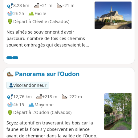
8,23 km
+21 m
-21 m
2h 25
Facile
Départ à Cléville (Calvados)
Nos aînés se souviennent d'avoir
parcouru nombre de fois ces chemins
souvent ombragés qui desservaient les
herbages et les fermes. L'âne y tirait la
carriole à l'heure de la traite, les
éleveurs y faisaient remonter le bétail
depuis Croissanville, les enfants en
Panorama sur l'Oudon
galoches les empruntaient pour se
rendre à l'école ou oubliaient de le faire,
Visorandonneur
les amours y naissaient...
12,76 km
+218 m
-222 m
4h 15
Moyenne
Départ à L'Oudon (Calvados)
Soyez attentif en traversant les bois car la
faune et la flore s'y observent en silence
avant de cheminer dans la vallée de l'Oudon