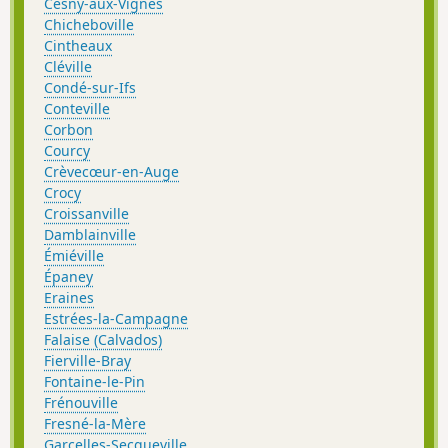
Cesny-aux-Vignes
Chicheboville
Cintheaux
Cléville
Condé-sur-Ifs
Conteville
Corbon
Courcy
Crèvecœur-en-Auge
Crocy
Croissanville
Damblainville
Émiéville
Épaney
Eraines
Estrées-la-Campagne
Falaise (Calvados)
Fierville-Bray
Fontaine-le-Pin
Frénouville
Fresné-la-Mère
Garcelles-Secqueville