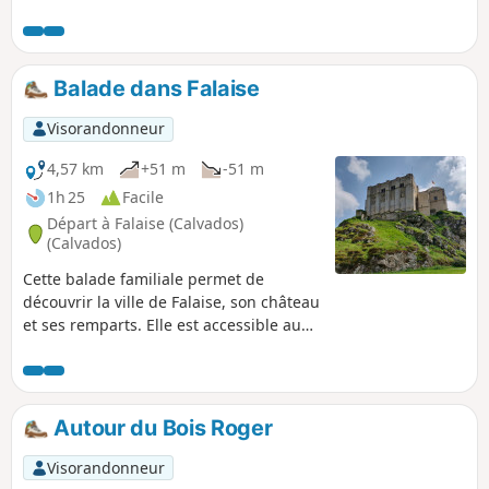
Balade dans Falaise
Visorandonneur
4,57 km
+51 m
-51 m
1h 25
Facile
Départ à Falaise (Calvados)
(Calvados)
Cette balade familiale permet de
découvrir la ville de Falaise, son château
et ses remparts. Elle est accessible au
plus grand nombre. Vous découvrirez
l'ensemble des remparts encerclant la
ville ainsi que les principales portes et
monuments.
Autour du Bois Roger
Visorandonneur