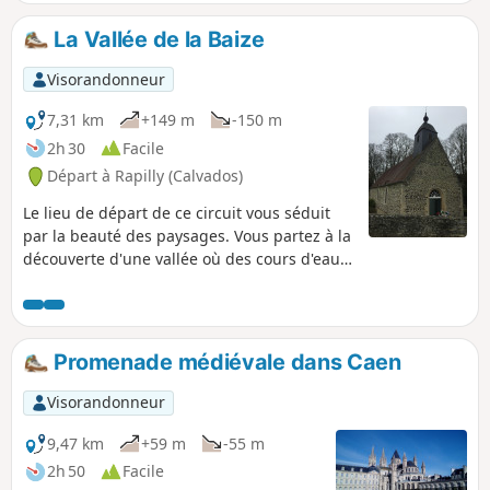
La Vallée de la Baize
Visorandonneur
7,31 km
+149 m
-150 m
2h 30
Facile
Départ à Rapilly (Calvados)
Le lieu de départ de ce circuit vous séduit
par la beauté des paysages. Vous partez à la
découverte d'une vallée où des cours d'eau
clairs et rapides s'écoulent dans des vallées
aux pentes souvent boisées. Au détour de
votre randonnée, vous découvrez des
paysages uniques où l'émotion est le guide
Promenade médiévale dans Caen
de vos foulées.
Visorandonneur
9,47 km
+59 m
-55 m
2h 50
Facile