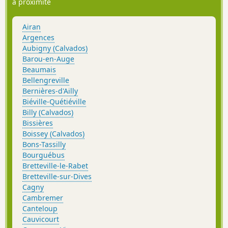
à proximité
Airan
Argences
Aubigny (Calvados)
Barou-en-Auge
Beaumais
Bellengreville
Bernières-d'Ailly
Biéville-Quétiéville
Billy (Calvados)
Bissières
Boissey (Calvados)
Bons-Tassilly
Bourguébus
Bretteville-le-Rabet
Bretteville-sur-Dives
Cagny
Cambremer
Canteloup
Cauvicourt