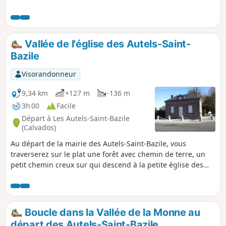
qui serpente paisiblement au milieu des
pâturages.
Vallée de l'église des Autels-Saint-
Bazile
Visorandonneur
9,34 km
+127 m
-136 m
3h 00
Facile
Départ à Les Autels-Saint-Bazile
(Calvados)
Au départ de la mairie des Autels-Saint-Bazile, vous
traverserez sur le plat une forêt avec chemin de terre, un
petit chemin creux sur qui descend à la petite église des
Autels-Sain-Bazile (classée à titre d'objet aux monuments
historiques). Vous passerez sur la Monne, vous apercevrez
des herbages à pommiers, des propriétés en colombages
avant de remonter un sentier bucolique et creux
Boucle dans la Vallée de la Monne au
départ des Autels-Saint-Bazile