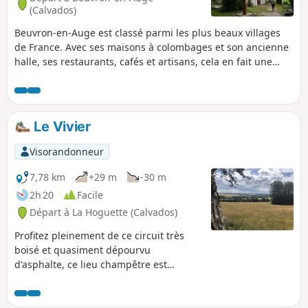
(Calvados)
Beuvron-en-Auge est classé parmi les plus beaux villages
de France. Avec ses maisons à colombages et son ancienne
halle, ses restaurants, cafés et artisans, cela en fait une
halte reposante au sein du bocage.
Le Vivier
Visorandonneur
7,78 km
+29 m
-30 m
2h 20
Facile
Départ à La Hoguette (Calvados)
Profitez pleinement de ce circuit très
boisé et quasiment dépourvu
d'asphalte, ce lieu champêtre est
l'endroit idéal pour se dépayser et
prendre un bon bol d'oxygène. Amis de
la nature et de la botanique vous serez