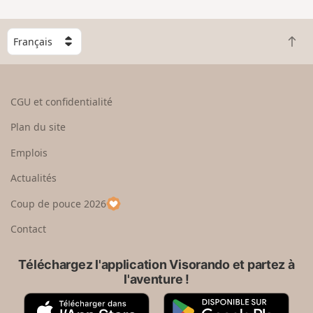
C
R
h
e
o
t
i
o
s
CGU et confidentialité
u
i
r
s
Plan du site
e
s
n
e
Emplois
h
z
Actualités
a
u
u
n
Coup de pouce 2026
t
p
a
Contact
y
s
Téléchargez l'application Visorando et partez à
l'aventure !
A
G