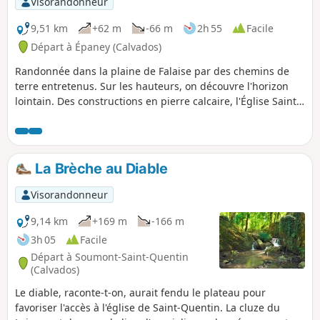
Visorandonneur
9,51 km
+62 m
-66 m
2h 55
Facile
Départ à Épaney (Calvados)
Randonnée dans la plaine de Falaise par des chemins de
terre entretenus. Sur les hauteurs, on découvre l'horizon
lointain. Des constructions en pierre calcaire, l'Église Saint-
Martin, la mare d'Épaney ainsi que le lavoir de Fontaine où
l'on peut pique-niquer.
La Brèche au Diable
Visorandonneur
9,14 km
+169 m
-166 m
3h 05
Facile
Départ à Soumont-Saint-Quentin
(Calvados)
Le diable, raconte-t-on, aurait fendu le plateau pour
favoriser l'accès à l'église de Saint-Quentin. La cluze du