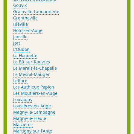
Gouvix
Grainville-Langannerie
Grentheville
Hiéville
Hotot-en-Auge
Janville
Jort
L'Oudon
La Hoguette
Le Bû-sur-Rouvres
Le Marais-la-Chapelle
Le Mesnil-Mauger
Leffard
Les Authieux-Papion
Les Moutiers-en-Auge
Louvagny
Louvières-en-Auge
Magny-la-Campagne
Magny-le-Freule
Maizières
Martigny-sur-l'Ante