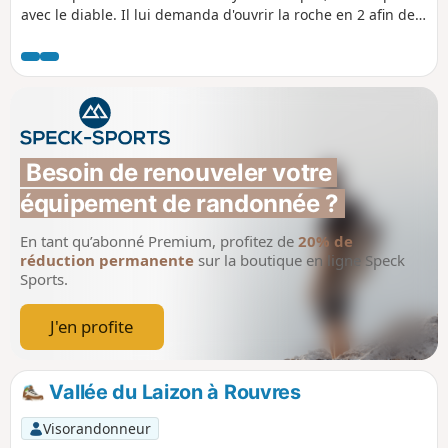
avec le diable. Il lui demanda d'ouvrir la roche en 2 afin de
laisser passer les eaux lunatiques du Laizon et d'y nettoyer
une toison pour lui redonner sa blancheur immaculée,
après quoi il serait maître de son âme. Le diable ouvrit la
roche en 2 mais ne put redonner la blancheur immaculée à
la toison car l'ermite, pour sauver son âme, avait donné, au
diable, une peau de bouc.
Besoin de renouveler votre 
équipement de randonnée ?
En tant qu’abonné Premium, profitez de
20% de
réduction permanente
sur la boutique en ligne Speck
Sports.
J'en profite
Vallée du Laizon à Rouvres
Visorandonneur