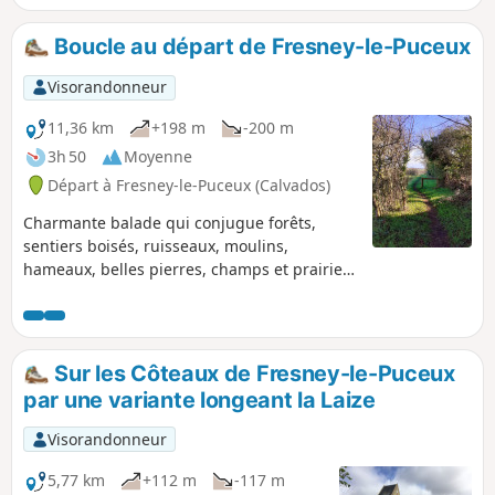
Boucle au départ de Fresney-le-Puceux
Visorandonneur
11,36 km
+198 m
-200 m
3h 50
Moyenne
Départ à Fresney-le-Puceux (Calvados)
Charmante balade qui conjugue forêts,
sentiers boisés, ruisseaux, moulins,
hameaux, belles pierres, champs et prairies
en cumulant quelques petites grimpettes.
Très agréable à faire du printemps lorsque
la végétation se réveille jusqu'à l'automne où
elle délivre ses parures jaunes, ocres,
Sur les Côteaux de Fresney-le-Puceux
rouges. Mis à part la portion qui part du
par une variante longeant la Laize
Pissot jusqu'au Hameau de Touchet (1 km) il
n’y a pratiquement pas de route emprunté ;
Visorandonneur
difficile parfois de faire autrement.
5,77 km
+112 m
-117 m