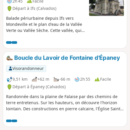
2h 45
Facile
Départ à Ifs (Calvados)
Balade périurbaine depuis Ifs vers
Mondeville et le plan d'eau de la Vallée
Verte ou Vallée Sèche. Cette vallée, qui
emprunte le cours d'une ancienne
rivière, est aménagée en liaison douce
(piétonne et cycliste).
Boucle du Lavoir de Fontaine d'Épaney
Visorandonneur
9,51 km
+62 m
-66 m
2h 55
Facile
Départ à Épaney (Calvados)
Randonnée dans la plaine de Falaise par des chemins de
terre entretenus. Sur les hauteurs, on découvre l'horizon
lointain. Des constructions en pierre calcaire, l'Église Saint-
Martin, la mare d'Épaney ainsi que le lavoir de Fontaine où
l'on peut pique-niquer.