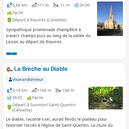
6,86 km
+11 m
-11 m
2h 00
Facile
Départ à Rouvres (Calvados)
Sympathique promenade champêtre à
travers champs puis au long de la vallée du
Laizon au départ de Rouvres.
La Brèche au Diable
Visorandonneur
9,14 km
+169 m
-166 m
3h 05
Facile
Départ à Soumont-Saint-Quentin
(Calvados)
Le diable, raconte-t-on, aurait fendu le plateau pour
favoriser l'accès à l'église de Saint-Quentin. La cluze du