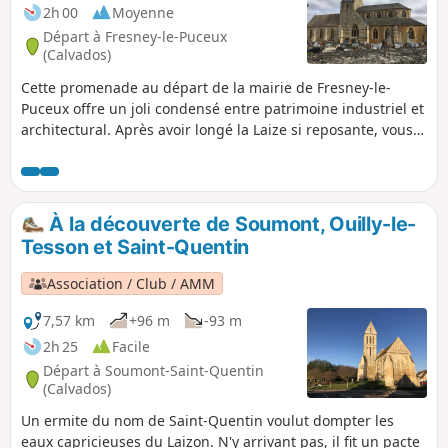
2h 00
Moyenne
Départ à Fresney-le-Puceux
(Calvados)
Cette promenade au départ de la mairie de Fresney-le-
Puceux offre un joli condensé entre patrimoine industriel et
architectural. Après avoir longé la Laize si reposante, vous
gravirez les pentes parfois abruptes des coteaux et
découvrirez le passé industriel, moulins et tanneries, de
cette jolie vallée.
À la découverte de Soumont, Ouilly-le-
Tesson et Saint-Quentin
Association / Club / AMM
7,57 km
+96 m
-93 m
2h 25
Facile
Départ à Soumont-Saint-Quentin
(Calvados)
Un ermite du nom de Saint-Quentin voulut dompter les
eaux capricieuses du Laizon. N'y arrivant pas, il fit un pacte