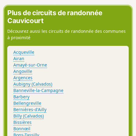
Plus de circuits de randonnée
Cauvicourt
Découvrez aussi les circuits de randonnée des communes
à proximité
Acqueville
Airan
Amayé-sur-Orne
Angoville
Argences
Aubigny (Calvados)
Banneville-la-Campagne
Barbery
Bellengreville
Bernières-d'Ailly
Billy (Calvados)
Bissières
Bonnœil
Bons-Tassilly