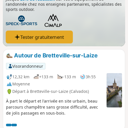
randonnée chez nos enseignes partenaires, spécialistes des
sports outdoor.
Tester gratuitement
Autour de Bretteville-sur-Laize
Visorandonneur
12,32 km
+133 m
-133 m
3h 55
Moyenne
Départ à Bretteville-sur-Laize (Calvados)
À part le départ et l'arrivée en site urbain, beau
parcours champêtre sans grosse difficulté, avec
de jolis passages en sous-bois.