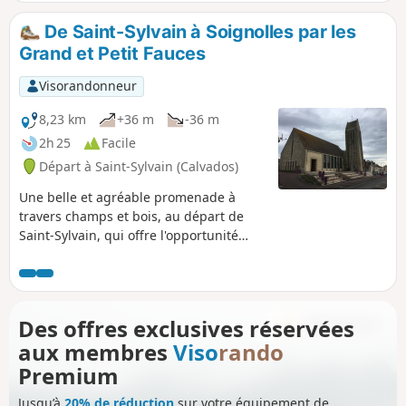
De Saint-Sylvain à Soignolles par les
Grand et Petit Fauces
Visorandonneur
8,23 km
+36 m
-36 m
2h 25
Facile
Départ à Saint-Sylvain (Calvados)
Une belle et agréable promenade à
travers champs et bois, au départ de
Saint-Sylvain, qui offre l'opportunité
d'apprécier un patrimoine architectural
qui ne demande qu'à être découvert.
Des offres exclusives réservées
aux membres
Viso
rando
Premium
Jusqu’à
20% de réduction
sur votre équipement de