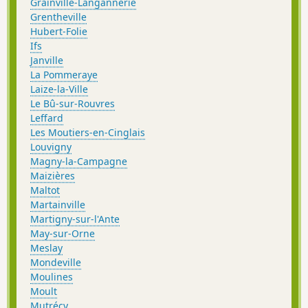
Grainville-Langannerie
Grentheville
Hubert-Folie
Ifs
Janville
La Pommeraye
Laize-la-Ville
Le Bû-sur-Rouvres
Leffard
Les Moutiers-en-Cinglais
Louvigny
Magny-la-Campagne
Maizières
Maltot
Martainville
Martigny-sur-l'Ante
May-sur-Orne
Meslay
Mondeville
Moulines
Moult
Mutrécy