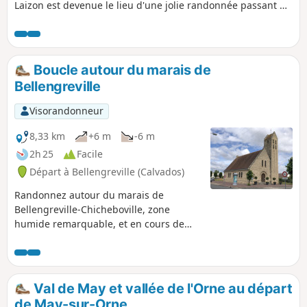
Laizon est devenue le lieu d'une jolie randonnée passant de
gorges escarpées et confinées aux plateaux de la plaine de
Falaise, à proximité du tombeau de la comédienne Marie
Joly, de l'ancien site de la mine de fer, de manoirs, de
châteaux et de traces d'occupation préhistorique. Le site est
Boucle autour du marais de
classé depuis 1974
Bellengreville
Visorandonneur
8,33 km
+6 m
-6 m
2h 25
Facile
Départ à Bellengreville (Calvados)
Randonnez autour du marais de
Bellengreville-Chicheboville, zone
humide remarquable, et en cours de
route, découvrez un patrimoine
architectural digne d'intérêt.
Val de May et vallée de l'Orne au départ
de May-sur-Orne