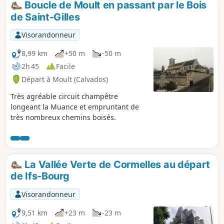
Boucle de Moult en passant par le Bois
de Saint-Gilles
Visorandonneur
8,99 km
+50 m
-50 m
2h 45
Facile
Départ à Moult (Calvados)
Très agréable circuit champêtre
longeant la Muance et empruntant de
très nombreux chemins boisés.
La Vallée Verte de Cormelles au départ
de Ifs-Bourg
Visorandonneur
9,51 km
+23 m
-23 m