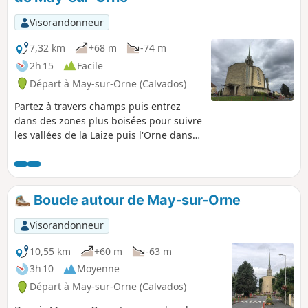
Visorandonneur
7,32 km
+68 m
-74 m
2h 15
Facile
Départ à May-sur-Orne (Calvados)
Partez à travers champs puis entrez
dans des zones plus boisées pour suivre
les vallées de la Laize puis l'Orne dans
laquelle la Laize se jette.
Boucle autour de May-sur-Orne
Visorandonneur
10,55 km
+60 m
-63 m
3h 10
Moyenne
Départ à May-sur-Orne (Calvados)