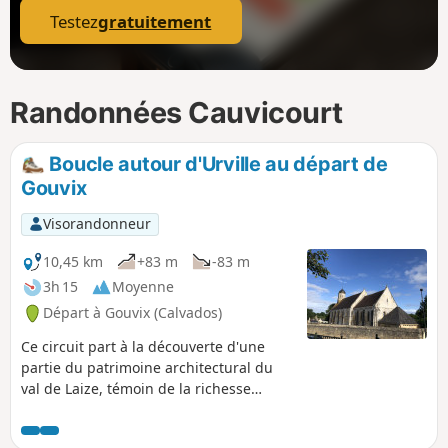
Testez
gratuitement
Randonnées Cauvicourt
Boucle autour d'Urville au départ de
Gouvix
Visorandonneur
10,45 km
+83 m
-83 m
3h 15
Moyenne
Départ à Gouvix (Calvados)
Ce circuit part à la découverte d'une
partie du patrimoine architectural du
val de Laize, témoin de la richesse
passée de cette région, réputée aussi
pour ses tanneries et ses mines de fer.