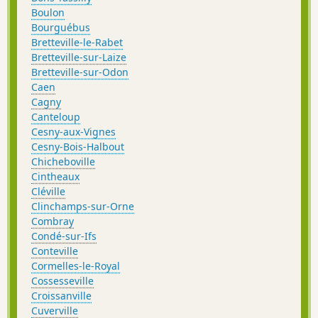
Boulon
Bourguébus
Bretteville-le-Rabet
Bretteville-sur-Laize
Bretteville-sur-Odon
Caen
Cagny
Canteloup
Cesny-aux-Vignes
Cesny-Bois-Halbout
Chicheboville
Cintheaux
Cléville
Clinchamps-sur-Orne
Combray
Condé-sur-Ifs
Conteville
Cormelles-le-Royal
Cossesseville
Croissanville
Cuverville