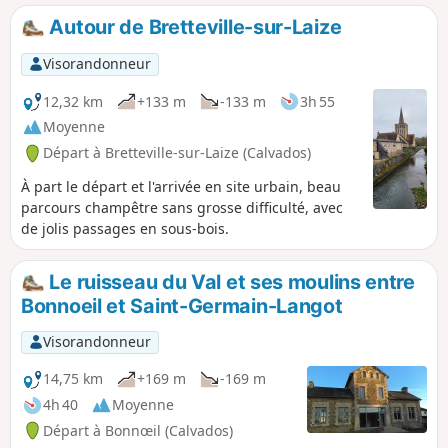
l'ensemble des remparts encerclant la
Autour de Bretteville-sur-Laize
ville ainsi que les principales portes et
monuments.
Visorandonneur
12,32 km
+133 m
-133 m
3h 55
Moyenne
Départ à Bretteville-sur-Laize (Calvados)
À part le départ et l'arrivée en site urbain, beau
parcours champêtre sans grosse difficulté, avec
de jolis passages en sous-bois.
Le ruisseau du Val et ses moulins entre
Bonnoeil et Saint-Germain-Langot
Visorandonneur
14,75 km
+169 m
-169 m
4h 40
Moyenne
Départ à Bonnœil (Calvados)