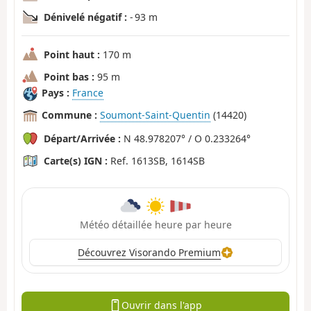
Dénivelé négatif :
- 93 m
Point haut :
170 m
Point bas :
95 m
Pays :
France
Commune :
Soumont-Saint-Quentin
(14420)
Départ/Arrivée :
N 48.978207° / O 0.233264°
Carte(s) IGN :
Ref. 1613SB, 1614SB
Météo détaillée heure par heure
Découvrez Visorando Premium
Ouvrir dans l'app