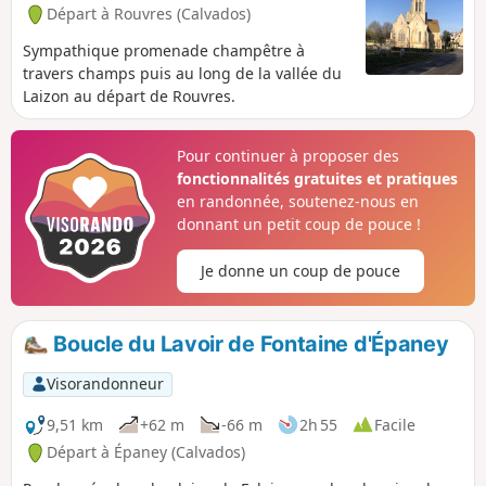
Départ à Rouvres (Calvados)
Sympathique promenade champêtre à
travers champs puis au long de la vallée du
Laizon au départ de Rouvres.
Pour continuer à proposer des
fonctionnalités gratuites et pratiques
en randonnée, soutenez-nous en
donnant un petit coup de pouce !
Je donne un coup de pouce
Boucle du Lavoir de Fontaine d'Épaney
Visorandonneur
9,51 km
+62 m
-66 m
2h 55
Facile
Départ à Épaney (Calvados)