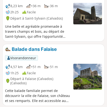
8,23 km
+36 m
-36 m
2h 25
Facile
Départ à Saint-Sylvain (Calvados)
Une belle et agréable promenade à
travers champs et bois, au départ de
Saint-Sylvain, qui offre l'opportunité
d'apprécier un patrimoine architectural
qui ne demande qu'à être découvert.
Balade dans Falaise
Visorandonneur
4,57 km
+51 m
-51 m
1h 25
Facile
Départ à Falaise (Calvados)
(Calvados)
Cette balade familiale permet de
découvrir la ville de Falaise, son château
et ses remparts. Elle est accessible au
plus grand nombre. Vous découvrirez