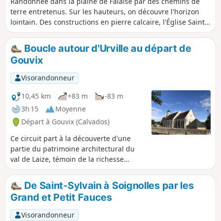
Randonnée dans la plaine de Falaise par des chemins de
terre entretenus. Sur les hauteurs, on découvre l'horizon
lointain. Des constructions en pierre calcaire, l'Église Saint-
Martin, la mare d'Épaney ainsi que le lavoir de Fontaine où
l'on peut pique-niquer.
Boucle autour d'Urville au départ de
Gouvix
Visorandonneur
10,45 km
+83 m
-83 m
3h 15
Moyenne
Départ à Gouvix (Calvados)
Ce circuit part à la découverte d'une
partie du patrimoine architectural du
val de Laize, témoin de la richesse
passée de cette région, réputée aussi
pour ses tanneries et ses mines de fer.
De Saint-Sylvain à Soignolles par les
Grand et Petit Fauces
Visorandonneur