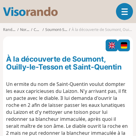
V
O
i
u
s
v
o
Randonnées
Normandie
Calvados
Soumont-Saint-Quentin
À la découverte de Soumont, Ouilly-le-Tesson et Saint-Quentin
r
r
i
a
r
n
l
d
À la découverte de Soumont,
a
o
n
Ouilly-le-Tesson et Saint-Quentin
a
v
Un ermite du nom de Saint-Quentin voulut dompter
i
les eaux capricieuses du Laizon. N'y arrivant pas, il fit
g
a
un pacte avec le diable. Il lui demanda d'ouvrir la
t
roche en 2 afin de laisser passer les eaux lunatiques
i
du Laizon et d'y nettoyer une toison pour lui
o
redonner sa blancheur immaculée, après quoi il
n
serait maître de son âme. Le diable ouvrit la roche en
2 mais ne put redonner la blancheur immaculée à la