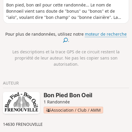
Bon pied, bon œil pour cette randonnée... Le nom de
Bonnoeil vient sans doute de "bonus" ou "bonos" et de
"ialo", voulant dire "bon champ" ou "bonne clairière". La
richesse des sols est un atout de cette région où les
pépiniéristes exploitent la terre fertile arrosée de nombreux
Pour plus de randonnées, utilisez notre
moteur de recherche
ruisseaux et rivières aux bords desquels on trouve
.
d'anciens moulins (seul le moulin du bourg de Saint-
Germain-Langot fonctionne encore).
Les descriptions et la trace GPS de ce circuit restent la
propriété de leur auteur. Ne pas les copier sans son
autorisation.
AUTEUR
Bon Pied Bon Oeil
1 Randonnée
Association / Club / AMM
14630 FRENOUVILLE