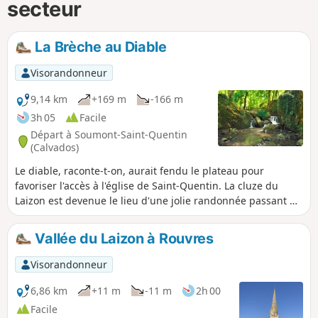
secteur
La Brèche au Diable
Visorandonneur
9,14 km
+169 m
-166 m
3h 05
Facile
Départ à Soumont-Saint-Quentin
(Calvados)
Le diable, raconte-t-on, aurait fendu le plateau pour
favoriser l'accès à l'église de Saint-Quentin. La cluze du
Laizon est devenue le lieu d'une jolie randonnée passant de
gorges escarpées et confinées aux plateaux de la plaine de
Falaise, à proximité du tombeau de la comédienne Marie
Vallée du Laizon à Rouvres
Joly, de l'ancien site de la mine de fer, de manoirs, de
châteaux et de traces d'occupation préhistorique. Le site est
Visorandonneur
classé depuis 1974
6,86 km
+11 m
-11 m
2h 00
Facile