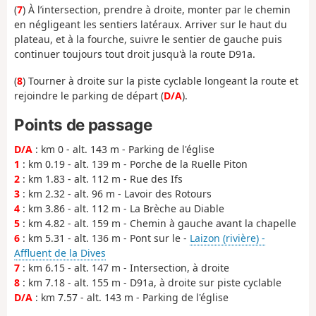
(
7
) À l’intersection, prendre à droite, monter par le chemin
en négligeant les sentiers latéraux. Arriver sur le haut du
plateau, et à la fourche, suivre le sentier de gauche puis
continuer toujours tout droit jusqu'à la route D91a.
(
8
) Tourner à droite sur la piste cyclable longeant la route et
rejoindre le parking de départ (
D/A
).
Points de passage
D/A
: km 0 - alt. 143 m - Parking de l'église
1
: km 0.19 - alt. 139 m - Porche de la Ruelle Piton
2
: km 1.83 - alt. 112 m - Rue des Ifs
3
: km 2.32 - alt. 96 m - Lavoir des Rotours
4
: km 3.86 - alt. 112 m - La Brèche au Diable
5
: km 4.82 - alt. 159 m - Chemin à gauche avant la chapelle
6
: km 5.31 - alt. 136 m - Pont sur le -
Laizon (rivière) -
Affluent de la Dives
7
: km 6.15 - alt. 147 m - Intersection, à droite
8
: km 7.18 - alt. 155 m - D91a, à droite sur piste cyclable
D/A
: km 7.57 - alt. 143 m - Parking de l'église