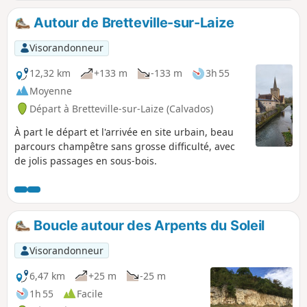
Autour de Bretteville-sur-Laize
Visorandonneur
12,32 km
+133 m
-133 m
3h 55
Moyenne
Départ à Bretteville-sur-Laize (Calvados)
À part le départ et l'arrivée en site urbain, beau
parcours champêtre sans grosse difficulté, avec
de jolis passages en sous-bois.
Boucle autour des Arpents du Soleil
Visorandonneur
6,47 km
+25 m
-25 m
1h 55
Facile