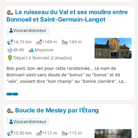
ville ainsi que les principales portes et
monuments.
Le ruisseau du Val et ses moulins entre
Bonnoeil et Saint-Germain-Langot
Visorandonneur
14,75 km
+169 m
-169 m
4h 40
Moyenne
Départ à Bonnœil (Calvados)
Bon pied, bon œil pour cette randonnée... Le nom de
Bonnoeil vient sans doute de "bonus" ou "bonos" et de
"ialo", voulant dire "bon champ" ou "bonne clairière". La
richesse des sols est un atout de cette région où les
pépiniéristes exploitent la terre fertile arrosée de nombreux
ruisseaux et rivières aux bords desquels on trouve
d'anciens moulins (seul le moulin du bourg de Saint-
Boucle de Meslay par l'Étang
Germain-Langot fonctionne encore).
Visorandonneur
10,90 km
+115 m
-115 m