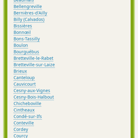
Bellengreville
Bernières-d'Ailly
Billy (Calvados)
Bissières
Bonnœil
Bons-Tassilly
Boulon
Bourguébus
Bretteville-le-Rabet
Bretteville-sur-Laize
Brieux
Canteloup
Cauvicourt
Cesny-aux-Vignes
Cesny-Bois-Halbout
Chicheboville
Cintheaux
Condé-sur-Ifs
Conteville
Cordey
Courcy