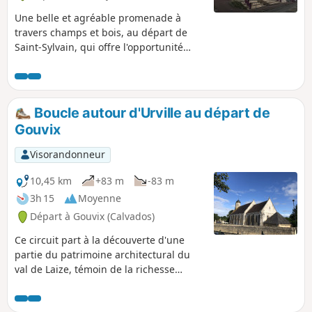
Une belle et agréable promenade à
travers champs et bois, au départ de
Saint-Sylvain, qui offre l'opportunité
d'apprécier un patrimoine architectural
qui ne demande qu'à être découvert.
Boucle autour d'Urville au départ de
Gouvix
Visorandonneur
10,45 km
+83 m
-83 m
3h 15
Moyenne
Départ à Gouvix (Calvados)
Ce circuit part à la découverte d'une
partie du patrimoine architectural du
val de Laize, témoin de la richesse
passée de cette région, réputée aussi
pour ses tanneries et ses mines de fer.