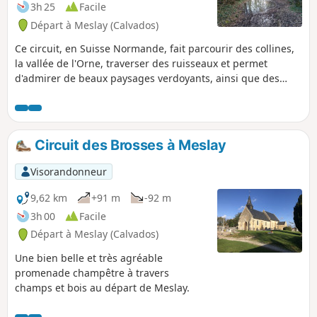
3h 25
Facile
Départ à Meslay (Calvados)
Ce circuit, en Suisse Normande, fait parcourir des collines,
la vallée de l'Orne, traverser des ruisseaux et permet
d'admirer de beaux paysages verdoyants, ainsi que des
constructions en pierres de taille.
Circuit des Brosses à Meslay
Visorandonneur
9,62 km
+91 m
-92 m
3h 00
Facile
Départ à Meslay (Calvados)
Une bien belle et très agréable
promenade champêtre à travers
champs et bois au départ de Meslay.