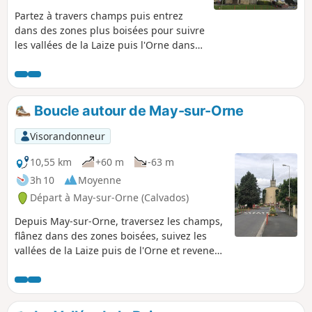
Partez à travers champs puis entrez
dans des zones plus boisées pour suivre
les vallées de la Laize puis l'Orne dans
laquelle la Laize se jette.
Boucle autour de May-sur-Orne
Visorandonneur
10,55 km
+60 m
-63 m
3h 10
Moyenne
Départ à May-sur-Orne (Calvados)
Depuis May-sur-Orne, traversez les champs,
flânez dans des zones boisées, suivez les
vallées de la Laize puis de l'Orne et revenez
par Saint-André-sur-Orne.