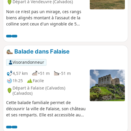
Départ à Vendeuvre (Calvados)
Non ce n'est pas un mirage, ces rangs
biens alignés montant à l'assaut de la
colline sont ceux d'un vignoble de 5
hectares. Les Arpents du Soleil dont la
renaissance date de 1995, donneront à
votre randonnée un air insolite et des
accents méridionaux.
Balade dans Falaise
Visorandonneur
4,57 km
+51 m
-51 m
1h 25
Facile
Départ à Falaise (Calvados)
(Calvados)
Cette balade familiale permet de
découvrir la ville de Falaise, son château
et ses remparts. Elle est accessible au
plus grand nombre. Vous découvrirez
l'ensemble des remparts encerclant la