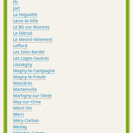
Ifs
Jort
La Hoguette
Laize-la-Ville
Le Bû-sur-Rouvres
Le Détroit
Le Mesnil-Villement
Leffard
Les Isles-Bardel
Les Loges-Saulces
Louvagny
Magny-la-Campagne
Magny-le-Freule
Maizières
Martainville
Martigny-sur-l'Ante
May-sur-Orne
Ménil-Vin
Merri
Méry-Corbon
Meslay
Mézidon-Canon