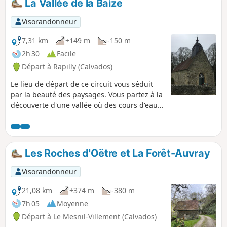
La Vallée de la Baize
Visorandonneur
7,31 km
+149 m
-150 m
2h 30
Facile
Départ à Rapilly (Calvados)
Le lieu de départ de ce circuit vous séduit
par la beauté des paysages. Vous partez à la
découverte d'une vallée où des cours d'eau
clairs et rapides s'écoulent dans des vallées
aux pentes souvent boisées. Au détour de
votre randonnée, vous découvrez des
paysages uniques où l'émotion est le guide
Les Roches d'Oëtre et La Forêt-Auvray
de vos foulées.
Visorandonneur
21,08 km
+374 m
-380 m
7h 05
Moyenne
Départ à Le Mesnil-Villement (Calvados)