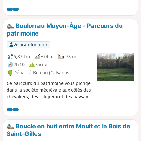
des plaines sèches et du bocage arrosé,
la Forêt de Cinglais, couvrant
1475 hectares, est un exemple de forêt
classée ZNIEFF.
Boulon au Moyen-Âge - Parcours du
patrimoine
Visorandonneur
6,87 km
+74 m
-78 m
2h 10
Facile
Départ à Boulon (Calvados)
Ce parcours du patrimoine vous plonge
dans la société médiévale aux côtés des
chevaliers, des religieux et des paysans.
Au XIe siècle, dans le Cinglais, Boulon
fait partie de la puissante seigneurie de
Raoul 1er Taisson qui y construit le
château de Thuit, siège du pouvoir
Boucle en huit entre Moult et le Bois de
seigneurial. Entre forêt et patrimoine, le
Saint-Gilles
parcours de découverte de Boulon livre