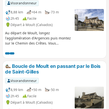
les traces de ce passé médiéval. Ce
Visorandonneur
parcours est balisé en Bleu avec des
panneaux "Parcours du patrimoine -
8,88 km
+64 m
-73 m
Boulon au Moyen-Âge".
2h 45
Facile
Départ à Moult (Calvados)
Au départ de Moult, longez
l'agglomération d'Argences puis montez
sur le Chemin des Crêtes. Vous
emprunterez de très nombreux chemins
boisés et vous terminerez cet agréable
circuit champêtre en longeant la
Muance.
Boucle de Moult en passant par le Bois
de Saint-Gilles
Visorandonneur
8,99 km
+50 m
-50 m
2h 45
Facile
Départ à Moult (Calvados)