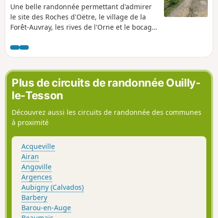
Une belle randonnée permettant d'admirer
le site des Roches d'Oëtre, le village de la
Forêt-Auvray, les rives de l'Orne et le bocage
normand. Cette randonnée est une variante,
un peu plus longue de la randonnée "Autour
de la Forêt-Auvray". On pourra débuter la
randonnée à La Fouillerie (option choisie
pour le descriptif) ou à La Forêt-Auvray.
Plus de circuits de randonnée Ouilly-
le-Tesson
Découvrez aussi les circuits de randonnée des communes
à proximité
Acqueville
Airan
Angoville
Argences
Aubigny (Calvados)
Barbery
Barou-en-Auge
Beaumais