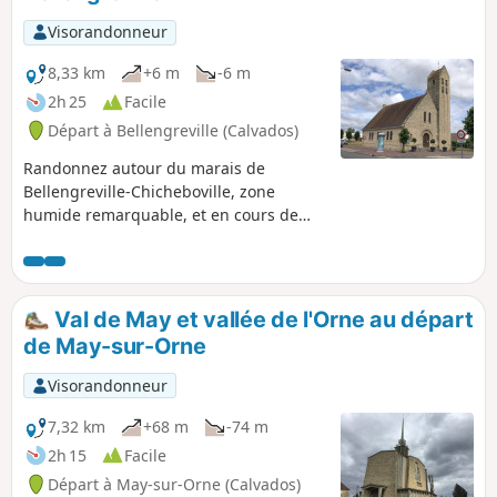
Visorandonneur
8,33 km
+6 m
-6 m
2h 25
Facile
Départ à Bellengreville (Calvados)
Randonnez autour du marais de
Bellengreville-Chicheboville, zone
humide remarquable, et en cours de
route, découvrez un patrimoine
architectural digne d'intérêt.
Val de May et vallée de l'Orne au départ
de May-sur-Orne
Visorandonneur
7,32 km
+68 m
-74 m
2h 15
Facile
Départ à May-sur-Orne (Calvados)