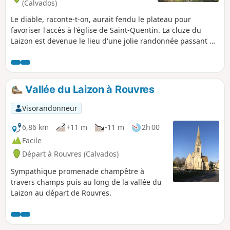
(Calvados)
Le diable, raconte-t-on, aurait fendu le plateau pour
favoriser l'accès à l'église de Saint-Quentin. La cluze du
Laizon est devenue le lieu d'une jolie randonnée passant de
gorges escarpées et confinées aux plateaux de la plaine de
Falaise, à proximité du tombeau de la comédienne Marie
Joly, de l'ancien site de la mine de fer, de manoirs, de
châteaux et de traces d'occupation préhistorique. Le site est
Vallée du Laizon à Rouvres
classé depuis 1974
Visorandonneur
6,86 km
+11 m
-11 m
2h 00
Facile
Départ à Rouvres (Calvados)
Sympathique promenade champêtre à
travers champs puis au long de la vallée du
Laizon au départ de Rouvres.