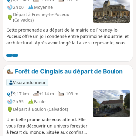
2h 00
Moyenne
Départ à Fresney-le-Puceux
(Calvados)
Cette promenade au départ de la mairie de Fresney-le-
Puceux offre un joli condensé entre patrimoine industriel et
architectural. Après avoir longé la Laize si reposante, vous
gravirez les pentes parfois abruptes des coteaux et
découvrirez le passé industriel, moulins et tanneries, de
cette jolie vallée.
Forêt de Cinglais au départ de Boulon
Visorandonneur
9,17 km
+114 m
-109 m
2h 55
Facile
Départ à Boulon (Calvados)
Une belle promenade vous attend. Elle
vous fera découvrir un univers forestier
à l’écart du monde. Située aux confins