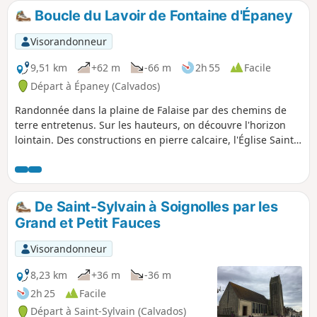
Boucle du Lavoir de Fontaine d'Épaney
Visorandonneur
9,51 km
+62 m
-66 m
2h 55
Facile
Départ à Épaney (Calvados)
Randonnée dans la plaine de Falaise par des chemins de
terre entretenus. Sur les hauteurs, on découvre l'horizon
lointain. Des constructions en pierre calcaire, l'Église Saint-
Martin, la mare d'Épaney ainsi que le lavoir de Fontaine où
l'on peut pique-niquer.
De Saint-Sylvain à Soignolles par les
Grand et Petit Fauces
Visorandonneur
8,23 km
+36 m
-36 m
2h 25
Facile
Départ à Saint-Sylvain (Calvados)