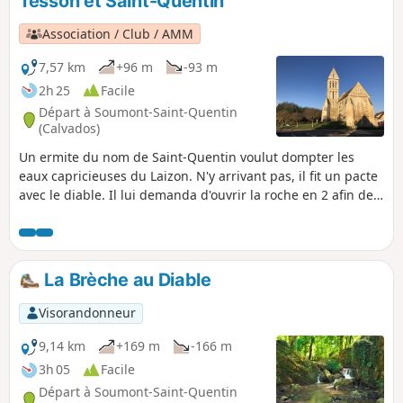
Tesson et Saint-Quentin
p
Association / Club / AMM
7,57 km
+96 m
-93 m
2h 25
Facile
Départ à Soumont-Saint-Quentin
(Calvados)
Un ermite du nom de Saint-Quentin voulut dompter les
eaux capricieuses du Laizon. N'y arrivant pas, il fit un pacte
avec le diable. Il lui demanda d'ouvrir la roche en 2 afin de
laisser passer les eaux lunatiques du Laizon et d'y nettoyer
une toison pour lui redonner sa blancheur immaculée,
après quoi il serait maître de son âme. Le diable ouvrit la
roche en 2 mais ne put redonner la blancheur immaculée à
La Brèche au Diable
la toison car l'ermite, pour sauver son âme, avait donné, au
diable, une peau de bouc.
Visorandonneur
9,14 km
+169 m
-166 m
3h 05
Facile
Départ à Soumont-Saint-Quentin