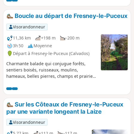
Boucle au départ de Fresney-le-Puceux
Visorandonneur
11,36 km
+198 m
-200 m
3h 50
Moyenne
Départ à Fresney-le-Puceux (Calvados)
Charmante balade qui conjugue forêts,
sentiers boisés, ruisseaux, moulins,
hameaux, belles pierres, champs et prairies
en cumulant quelques petites grimpettes.
Très agréable à faire du printemps lorsque
la végétation se réveille jusqu'à l'automne où
elle délivre ses parures jaunes, ocres,
Sur les Côteaux de Fresney-le-Puceux
rouges. Mis à part la portion qui part du
par une variante longeant la Laize
Pissot jusqu'au Hameau de Touchet (1 km) il
n’y a pratiquement pas de route emprunté ;
Visorandonneur
difficile parfois de faire autrement.
5,77 km
+112 m
-117 m