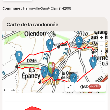
Commune :
Hérouville-Saint-Clair (14200)
Carte de la randonnée
5
4
3
6
1
2
8
7
3D
NOUVEAU
A
Attributions
ff
i
c
h