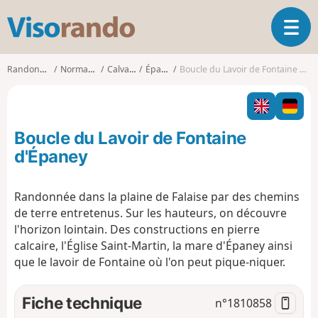
V
O
i
u
s
v
o
Randonnées
Normandie
Calvados
Épaney
Boucle du Lavoir de Fontaine d'Épaney
r
r
i
a
r
n
l
d
Boucle du Lavoir de Fontaine
a
o
n
d'Épaney
a
v
Randonnée dans la plaine de Falaise par des chemins
i
de terre entretenus. Sur les hauteurs, on découvre
g
a
l'horizon lointain. Des constructions en pierre
t
calcaire, l'Église Saint-Martin, la mare d'Épaney ainsi
i
que le lavoir de Fontaine où l'on peut pique-niquer.
o
n
Fiche technique
n°
1810858