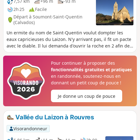
7,57 km
+96 m
-93 m
2h 25
Facile
Départ à Soumont-Saint-Quentin
(Calvados)
Un ermite du nom de Saint-Quentin voulut dompter les
eaux capricieuses du Laizon. N'y arrivant pas, il fit un pacte
avec le diable. Il lui demanda d'ouvrir la roche en 2 afin de
laisser passer les eaux lunatiques du Laizon et d'y nettoyer
une toison pour lui redonner sa blancheur immaculée,
Pour continuer à proposer des
après quoi il serait maître de son âme. Le diable ouvrit la
fonctionnalités gratuites et pratiques
roche en 2 mais ne put redonner la blancheur immaculée à
en randonnée, soutenez-nous en
la toison car l'ermite, pour sauver son âme, avait donné, au
donnant un petit coup de pouce !
diable, une peau de bouc.
Je donne un coup de pouce
Vallée du Laizon à Rouvres
Visorandonneur