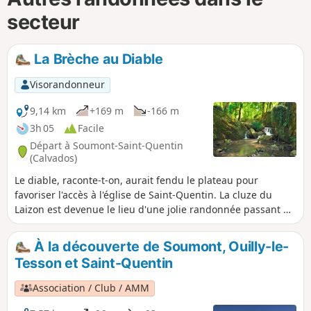
secteur
La Brèche au Diable
Visorandonneur
9,14 km
+169 m
-166 m
3h 05
Facile
Départ à Soumont-Saint-Quentin
(Calvados)
Le diable, raconte-t-on, aurait fendu le plateau pour
favoriser l'accès à l'église de Saint-Quentin. La cluze du
Laizon est devenue le lieu d'une jolie randonnée passant de
gorges escarpées et confinées aux plateaux de la plaine de
Falaise, à proximité du tombeau de la comédienne Marie
À la découverte de Soumont, Ouilly-le-
Joly, de l'ancien site de la mine de fer, de manoirs, de
Tesson et Saint-Quentin
châteaux et de traces d'occupation préhistorique. Le site est
classé depuis 1974
Association / Club / AMM