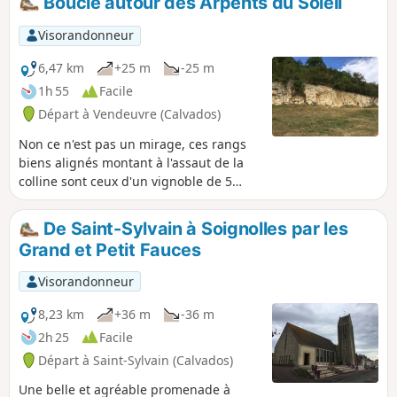
Boucle autour des Arpents du Soleil
ville ainsi que les principales portes et
monuments.
Visorandonneur
6,47 km
+25 m
-25 m
1h 55
Facile
Départ à Vendeuvre (Calvados)
Non ce n'est pas un mirage, ces rangs
biens alignés montant à l'assaut de la
colline sont ceux d'un vignoble de 5
hectares. Les Arpents du Soleil dont la
renaissance date de 1995, donneront à
De Saint-Sylvain à Soignolles par les
votre randonnée un air insolite et des
Grand et Petit Fauces
accents méridionaux.
Visorandonneur
8,23 km
+36 m
-36 m
2h 25
Facile
Départ à Saint-Sylvain (Calvados)
Une belle et agréable promenade à