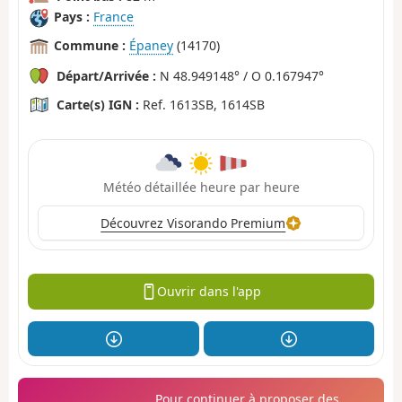
Pays :
France
Commune :
Épaney
(14170)
Départ/Arrivée :
N 48.949148° / O 0.167947°
Carte(s) IGN :
Ref. 1613SB, 1614SB
Météo détaillée heure par heure
Découvrez Visorando Premium
Ouvrir dans l'app
Pour continuer à proposer des