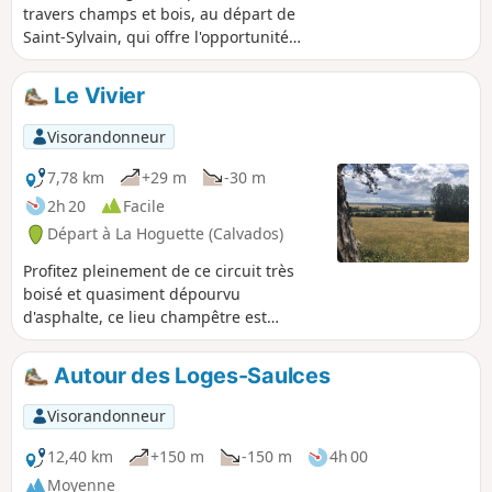
travers champs et bois, au départ de
Saint-Sylvain, qui offre l'opportunité
d'apprécier un patrimoine architectural
qui ne demande qu'à être découvert.
Le Vivier
Visorandonneur
7,78 km
+29 m
-30 m
2h 20
Facile
Départ à La Hoguette (Calvados)
Profitez pleinement de ce circuit très
boisé et quasiment dépourvu
d'asphalte, ce lieu champêtre est
l'endroit idéal pour se dépayser et
prendre un bon bol d'oxygène. Amis de
Autour des Loges-Saulces
la nature et de la botanique vous serez
comblés, amis des belles demeures et
Visorandonneur
du patrimoine architectural vous serez
déçus.
12,40 km
+150 m
-150 m
4h 00
Moyenne