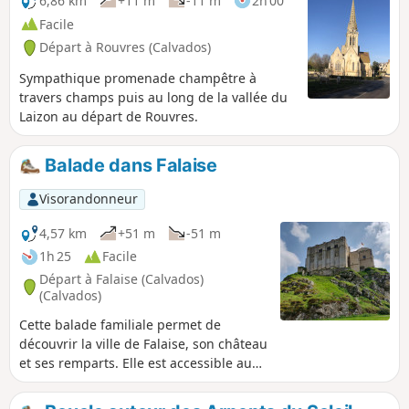
6,86 km
+11 m
-11 m
2h 00
Facile
Départ à Rouvres (Calvados)
Sympathique promenade champêtre à
travers champs puis au long de la vallée du
Laizon au départ de Rouvres.
Balade dans Falaise
Visorandonneur
4,57 km
+51 m
-51 m
1h 25
Facile
Départ à Falaise (Calvados)
(Calvados)
Cette balade familiale permet de
découvrir la ville de Falaise, son château
et ses remparts. Elle est accessible au
plus grand nombre. Vous découvrirez
l'ensemble des remparts encerclant la