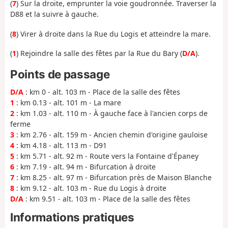
(
7
) Sur la droite, emprunter la voie goudronnée. Traverser la
D88 et la suivre à gauche.
(
8
) Virer à droite dans la Rue du Logis et atteindre la mare.
(
1
) Rejoindre la salle des fêtes par la Rue du Bary (
D/A
).
Points de passage
D/A
: km 0 - alt. 103 m - Place de la salle des fêtes
1
: km 0.13 - alt. 101 m - La mare
2
: km 1.03 - alt. 110 m - À gauche face à l'ancien corps de
ferme
3
: km 2.76 - alt. 159 m - Ancien chemin d'origine gauloise
4
: km 4.18 - alt. 113 m - D91
5
: km 5.71 - alt. 92 m - Route vers la Fontaine d'Épaney
6
: km 7.19 - alt. 94 m - Bifurcation à droite
7
: km 8.25 - alt. 97 m - Bifurcation près de Maison Blanche
8
: km 9.12 - alt. 103 m - Rue du Logis à droite
D/A
: km 9.51 - alt. 103 m - Place de la salle des fêtes
Informations pratiques