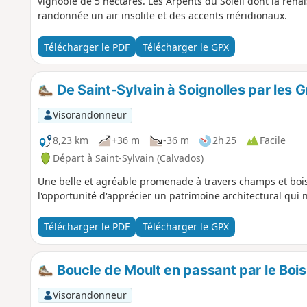
vignoble de 5 hectares. Les Arpents du Soleil dont la ren
randonnée un air insolite et des accents méridionaux.
Télécharger le PDF
Télécharger le GPX
De Saint-Sylvain à Soignolles par les G
Visorandonneur
8,23 km
+36 m
-36 m
2h 25
Facile
Départ à Saint-Sylvain (Calvados)
Une belle et agréable promenade à travers champs et bois,
l'opportunité d'apprécier un patrimoine architectural qui
Télécharger le PDF
Télécharger le GPX
Boucle de Moult en passant par le Bois 
Visorandonneur