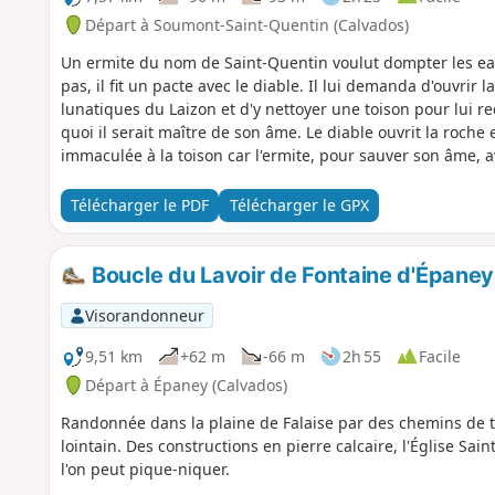
Départ à Soumont-Saint-Quentin (Calvados)
Un ermite du nom de Saint-Quentin voulut dompter les eau
pas, il fit un pacte avec le diable. Il lui demanda d'ouvrir 
lunatiques du Laizon et d'y nettoyer une toison pour lui
quoi il serait maître de son âme. Le diable ouvrit la roch
immaculée à la toison car l'ermite, pour sauver son âme, 
Télécharger le PDF
Télécharger le GPX
Boucle du Lavoir de Fontaine d'Épaney
Visorandonneur
9,51 km
+62 m
-66 m
2h 55
Facile
Départ à Épaney (Calvados)
Randonnée dans la plaine de Falaise par des chemins de te
lointain. Des constructions en pierre calcaire, l'Église Sai
l'on peut pique-niquer.