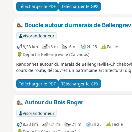
Télécharger le PDF
Télécharger le GPX
Boucle autour du marais de Bellengrevi
Visorandonneur
8,33 km
+6 m
-6 m
2h 25
Facile
Départ à Bellengreville (Calvados)
Randonnez autour du marais de Bellengreville-Chichebovi
cours de route, découvrez un patrimoine architectural dign
Télécharger le PDF
Télécharger le GPX
Autour du Bois Roger
Visorandonneur
8,23 km
+21 m
-21 m
2h 25
Facile
Départ à Cléville (Calvados)