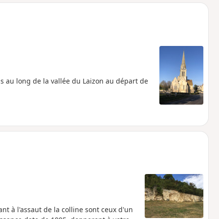
o
a
i
m
p
au long de la vallée du Laizon au départ de
t à l'assaut de la colline sont ceux d'un