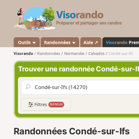
V
i
s
o
r
a
Outils
Randonnées
Aide ↗
Viso
rando
Pre
n
Visorando
Randonnées
Normandie
Calvados
Condé-sur-Ifs
d
o
Trouver une randonnée Condé-sur-I
Filtres
NOUVEAU
Randonnées Condé-sur-Ifs