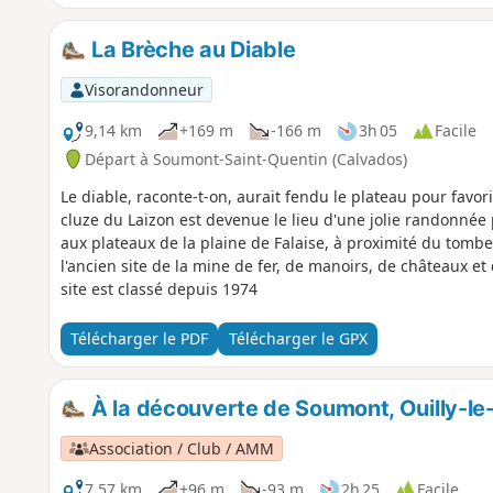
La Brèche au Diable
Visorandonneur
9,14 km
+169 m
-166 m
3h 05
Facile
Départ à Soumont-Saint-Quentin (Calvados)
Le diable, raconte-t-on, aurait fendu le plateau pour favori
cluze du Laizon est devenue le lieu d'une jolie randonnée
aux plateaux de la plaine de Falaise, à proximité du tomb
l'ancien site de la mine de fer, de manoirs, de châteaux et
site est classé depuis 1974
Télécharger le PDF
Télécharger le GPX
À la découverte de Soumont, Ouilly-le
Association / Club / AMM
7,57 km
+96 m
-93 m
2h 25
Facile