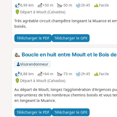
8,99 km
+50 m
-50 m
2h 45
Facile
Départ à Moult (Calvados)
Très agréable circuit champêtre longeant la Muance et 
boisés.
Télécharger le PDF
Télécharger le GPX
Boucle en huit entre Moult et le Bois de
Visorandonneur
8,88 km
+64 m
-73 m
2h 45
Facile
Départ à Moult (Calvados)
Au départ de Moult, longez l'agglomération d'Argences pu
emprunterez de très nombreux chemins boisés et vous ter
en longeant la Muance.
Télécharger le PDF
Télécharger le GPX