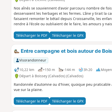
Nos aînés se souviennent d'avoir parcouru nombre de foi
desservaient les herbages et les fermes. L'âne y tirait la car
faisaient remonter le bétail depuis Croissanville, les enf
rendre à l'école ou oubliaient de le faire, les amours y nais
Télécharger le PDF
Télécharger le GPX
Entre campagne et bois autour de Boi
Visorandonneur
10,22 km
+150 m
-144 m
3h 20
Moyen
Départ à Boissey (Calvados) (Calvados)
Randonnée d'automne ou d'hiver, quoique peu praticable ap
vue sur la plaine.
Télécharger le PDF
Télécharger le GPX