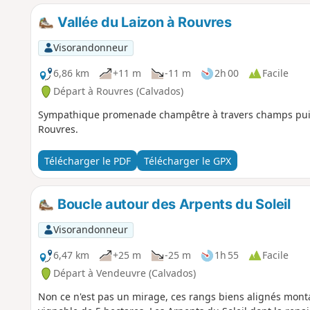
Vallée du Laizon à Rouvres
Visorandonneur
6,86 km
+11 m
-11 m
2h 00
Facile
Départ à Rouvres (Calvados)
Sympathique promenade champêtre à travers champs puis 
Rouvres.
Télécharger le PDF
Télécharger le GPX
Boucle autour des Arpents du Soleil
Visorandonneur
6,47 km
+25 m
-25 m
1h 55
Facile
Départ à Vendeuvre (Calvados)
Non ce n'est pas un mirage, ces rangs biens alignés montan