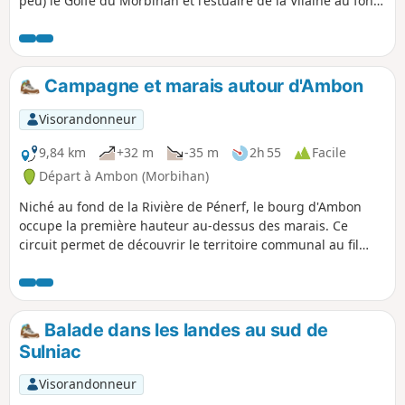
peu) le Golfe du Morbihan et l'estuaire de la Vilaine au fond
des vallons qui recoupent ce territoire bocager, l'itinéraire
proposé s'insinue dans de délicieux chemins arborés que
les couleurs de l'automne rehaussent. Mais ils doivent être
agréables en toutes saisons!
Campagne et marais autour d'Ambon
Visorandonneur
9,84 km
+32 m
-35 m
2h 55
Facile
Départ à Ambon (Morbihan)
Niché au fond de la Rivière de Pénerf, le bourg d'Ambon
occupe la première hauteur au-dessus des marais. Ce
circuit permet de découvrir le territoire communal au fil
d'un parcours, où alternent campagne bocagère et marais.
Au regard de l'état des chemins au moment de sa
découverte (mai), il semble préférable de s'aventurer sur
cette boucle hors périodes humides.
Balade dans les landes au sud de
Sulniac
Visorandonneur