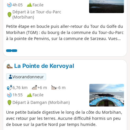
4h 05
Facile
Départ à Le Tour-du-Parc
(Morbihan)
Petite étape en boucle puis aller-retour du Tour du Golfe du
Morbihan (TGM) : du bourg de la commune du Tour-du-Parc
à la pointe de Penvins, sur la commune de Sarzeau. Vues
sur les marais du Tour-du-Parc, l'embouchure de la Rivière
de Penerf, Damgan, la côte de Piriac-sur-Mer, et l'Océan en
direction des îles du Ponant. Baignades possibles si la
météo le permet. Quelques ajouts sont pertinents pour
La Pointe de Kervoyal
allonger cette belle randonnée, voir le § ''À proximité".
Visorandonneur
6,76 km
+6 m
-6 m
1h 55
Facile
Départ à Damgan (Morbihan)
Une petite balade digestive le long de la côte du Morbihan,
avec retour par les terres. Aucune difficulté hormis un peu
de boue sur la partie Nord par temps humide.