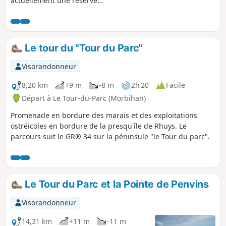
actuellement une réserve
ornithologique, et le fond du Golfe du
Morbihan.
Le tour du "Tour du Parc"
Visorandonneur
8,20 km
+9 m
-8 m
2h 20
Facile
Départ à Le Tour-du-Parc (Morbihan)
Promenade en bordure des marais et des exploitations
ostréicoles en bordure de la presqu'île de Rhuys. Le
parcours suit le GR® 34 sur la péninsule "le Tour du parc".
Le Tour du Parc et la Pointe de Penvins
Visorandonneur
14,31 km
+11 m
-11 m