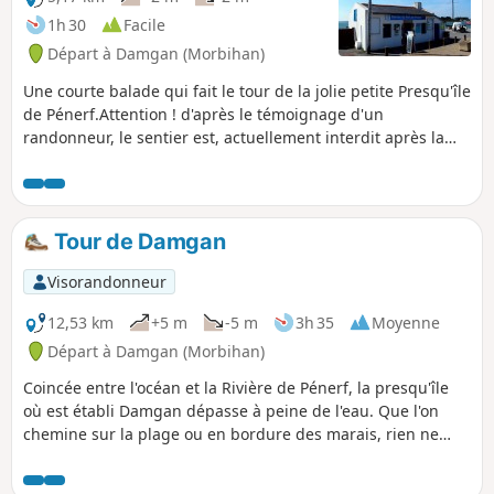
1h 30
Facile
Départ à Damgan (Morbihan)
Une courte balade qui fait le tour de la jolie petite Presqu'île
de Pénerf.Attention ! d'après le témoignage d'un
randonneur, le sentier est, actuellement interdit après la
tour des anglais.(Il semble que l'on peut poursuivre en
prenant pas l'intérieur des terres. Bonnes marches)
Tour de Damgan
Visorandonneur
12,53 km
+5 m
-5 m
3h 35
Moyenne
Départ à Damgan (Morbihan)
Coincée entre l'océan et la Rivière de Pénerf, la presqu'île
où est établi Damgan dépasse à peine de l'eau. Que l'on
chemine sur la plage ou en bordure des marais, rien ne
dépasse à part le petit clocher blanc de l'église et quelques
pins. La balade proposée ici permet de faire le tour de cette