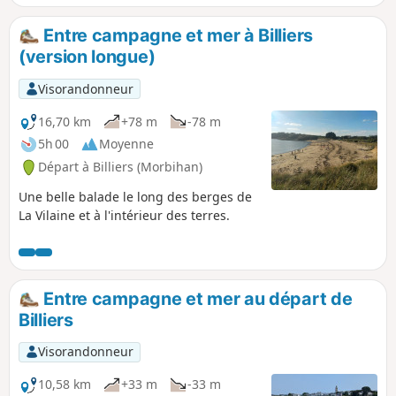
presqu'île.
Entre campagne et mer à Billiers
(version longue)
Visorandonneur
16,70 km
+78 m
-78 m
5h 00
Moyenne
Départ à Billiers (Morbihan)
Une belle balade le long des berges de
La Vilaine et à l'intérieur des terres.
Entre campagne et mer au départ de
Billiers
Visorandonneur
10,58 km
+33 m
-33 m