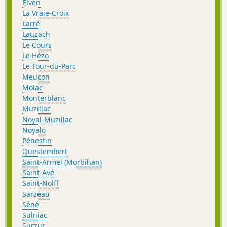
Elven
La Vraie-Croix
Larré
Lauzach
Le Cours
Le Hézo
Le Tour-du-Parc
Meucon
Molac
Monterblanc
Muzillac
Noyal-Muzillac
Noyalo
Pénestin
Questembert
Saint-Armel (Morbihan)
Saint-Avé
Saint-Nolff
Sarzeau
Séné
Sulniac
Surzur