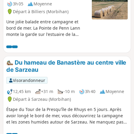
3h 05
Moyenne
Départ à Billiers (Morbihan)
Une jolie balade entre campagne et
bord de mer. La Pointe de Penn Lann
monte la garde sur l'estuaire de la
Vilaine.
Du hameau de Banastère au centre ville
de Sarzeau
Visorandonneur
12,45 km
+31 m
-10 m
3h 40
Moyenne
Départ à Sarzeau (Morbihan)
Étape du Tour de la Presqu'île de Rhuys en 5 jours. Après
avoir longé le bord de mer, vous découvrirez la campagne
et les zones humides autour de Sarzeau. Ne manquez pas
de vous arrêter au Château de Suscinio, ancien domaine