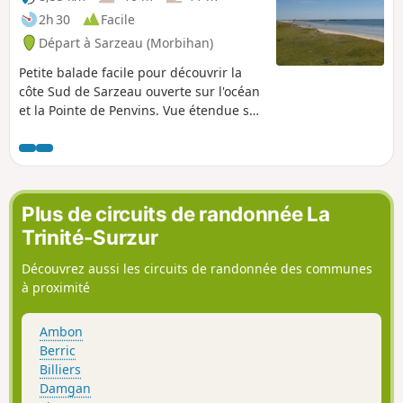
2h 30
Facile
Départ à Sarzeau (Morbihan)
Petite balade facile pour découvrir la
côte Sud de Sarzeau ouverte sur l'océan
et la Pointe de Penvins. Vue étendue sur
le large, où l'on peut apercevoir les Îles
de Belle-Île, Houat et Hoedic la plus à
l'Est.
Plus de circuits de randonnée La
Trinité-Surzur
Découvrez aussi les circuits de randonnée des communes
à proximité
Ambon
Berric
Billiers
Damgan