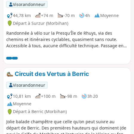
p
Visorandonneur
44,78 km
+74 m
-70 m
4h
Moyenne
Départ à Surzur (Morbihan)
Randonnée à vélo sur la Presqu'Île de Rhuys, via des
chemins et itinéraires cyclables, quasiment sans route.
Accessible à tous, aucune difficulté technique. Passage en
sous-bois, à travers les marais pour arriver sur l'océan.
Circuit des Vertus à Berric
Visorandonneur
10,81 km
+100 m
-98 m
3h 20
Moyenne
Départ à Berric (Morbihan)
Jolie balade champêtre que celle qu'on peut suivre au
départ de Berric. Des premières hauteurs qui dominent (de