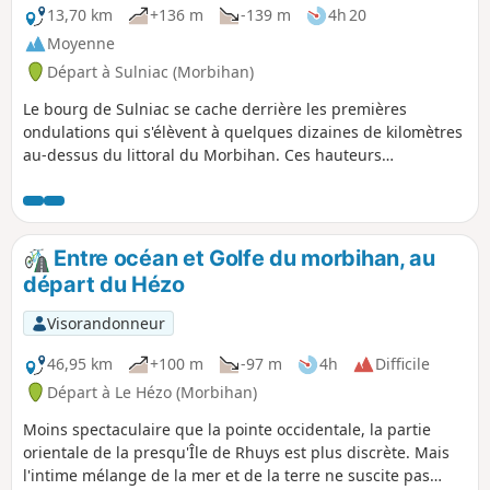
13,70 km
+136 m
-139 m
4h 20
Moyenne
Départ à Sulniac (Morbihan)
Le bourg de Sulniac se cache derrière les premières
ondulations qui s'élèvent à quelques dizaines de kilomètres
au-dessus du littoral du Morbihan. Ces hauteurs
constituent la bordure méridionale des Landes de Lanvaux.
C'est dans un paysage qui alterne vallons frais et humides
et landes sèches ou boisées que se déroule le parcours
proposé. Le granit qui en constitue l'assise est aussi à
Entre océan et Golfe du morbihan, au
l'origine du riche patrimoine bâti qu'on y trouve.
départ du Hézo
Visorandonneur
46,95 km
+100 m
-97 m
4h
Difficile
Départ à Le Hézo (Morbihan)
Moins spectaculaire que la pointe occidentale, la partie
orientale de la presqu'Île de Rhuys est plus discrète. Mais
l'intime mélange de la mer et de la terre ne suscite pas