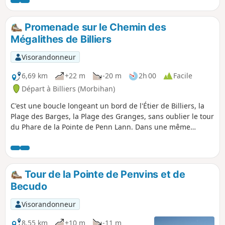
des ducs de Bretagne, qui est situé dans un espace naturel
riche en biodiversité. Ce château est un site incontournable
du Morbihan.
Promenade sur le Chemin des
Mégalithes de Billiers
Visorandonneur
6,69 km
+22 m
-20 m
2h 00
Facile
Départ à Billiers (Morbihan)
C'est une boucle longeant un bord de l'Étier de Billiers, la
Plage des Barges, la Plage des Granges, sans oublier le tour
du Phare de la Pointe de Penn Lann. Dans une même
journée, vous pouvez conjuguer tourisme, baignade et
balade en solitaire ou en famille. Le sentier empruntera, en
grande partie le Chemin des Mégalithes entre marais et
océan.
Tour de la Pointe de Penvins et de
Becudo
Visorandonneur
8,55 km
+10 m
-11 m