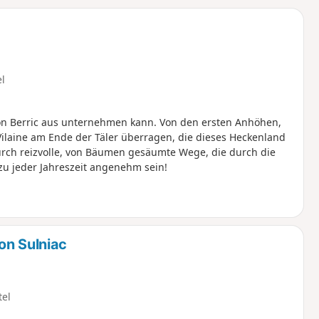
u
n
m
el
on Berric aus unternehmen kann. Von den ersten Anhöhen,
Vilaine am Ende der Täler überragen, die dieses Heckenland
urch reizvolle, von Bäumen gesäumte Wege, die durch die
u jeder Jahreszeit angenehm sein!
on Sulniac
tel