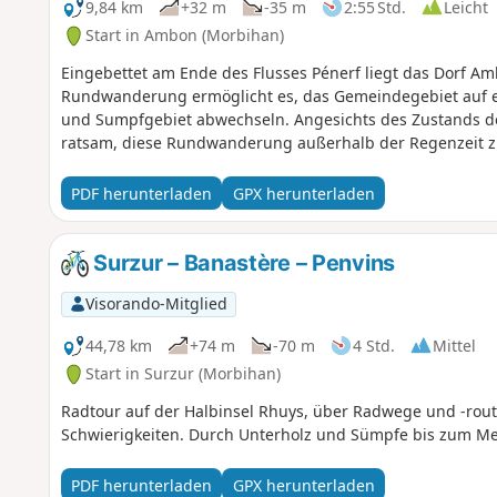
9,84 km
+32 m
-35 m
2:55 Std.
Leicht
Start in Ambon (Morbihan)
Eingebettet am Ende des Flusses Pénerf liegt das Dorf A
Rundwanderung ermöglicht es, das Gemeindegebiet auf ei
und Sumpfgebiet abwechseln. Angesichts des Zustands de
ratsam, diese Rundwanderung außerhalb der Regenzeit 
PDF herunterladen
GPX herunterladen
Surzur – Banastère – Penvins
Visorando-Mitglied
44,78 km
+74 m
-70 m
4 Std.
Mittel
Start in Surzur (Morbihan)
Radtour auf der Halbinsel Rhuys, über Radwege und -route
Schwierigkeiten. Durch Unterholz und Sümpfe bis zum Me
PDF herunterladen
GPX herunterladen