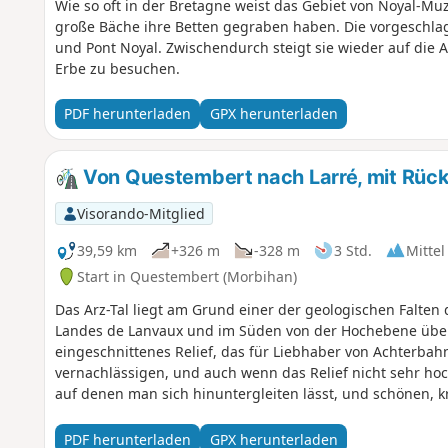
Wie so oft in der Bretagne weist das Gebiet von Noyal-Muz
große Bäche ihre Betten gegraben haben. Die vorgeschlag
und Pont Noyal. Zwischendurch steigt sie wieder auf die
Erbe zu besuchen.
PDF herunterladen
GPX herunterladen
Von Questembert nach Larré, mit Rück
Visorando-Mitglied
39,59 km
+326 m
-328 m
3 Std.
Mittel
Start in Questembert (Morbihan)
Das Arz-Tal liegt am Grund einer der geologischen Falten
Landes de Lanvaux und im Süden von der Hochebene über d
eingeschnittenes Relief, das für Liebhaber von Achterbah
vernachlässigen, und auch wenn das Relief nicht sehr hoch
auf denen man sich hinuntergleiten lässt, und schönen, k
schönen Heckenlandschaft, gespickt mit lebhaften Kleins
PDF herunterladen
GPX herunterladen