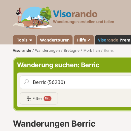
V
i
s
o
r
a
Tools
Wandertouren
Hilfe ↗
Viso
rando
Prem
n
Visorando
Wanderungen
Bretagne
Morbihan
Berric
d
o
Wanderung suchen: Berric
Filter
NEU
Wanderungen Berric