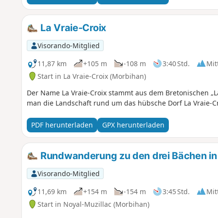
La Vraie-Croix
Visorando-Mitglied
11,87 km
+105 m
-108 m
3:40 Std.
Mit
Start in La Vraie-Croix (Morbihan)
Der Name La Vraie-Croix stammt aus dem Bretonischen „La
man die Landschaft rund um das hübsche Dorf La Vraie-C
PDF herunterladen
GPX herunterladen
Rundwanderung zu den drei Bächen in 
Visorando-Mitglied
11,69 km
+154 m
-154 m
3:45 Std.
Mit
Start in Noyal-Muzillac (Morbihan)