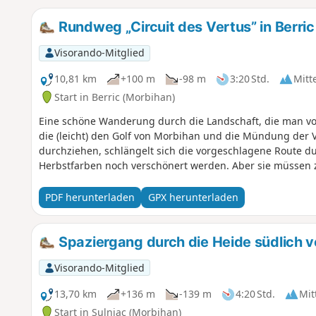
Rundweg „Circuit des Vertus” in Berric
Visorando-Mitglied
10,81 km
+100 m
-98 m
3:20 Std.
Mitt
Start in Berric (Morbihan)
Eine schöne Wanderung durch die Landschaft, die man v
die (leicht) den Golf von Morbihan und die Mündung der 
durchziehen, schlängelt sich die vorgeschlagene Route d
Herbstfarben noch verschönert werden. Aber sie müssen z
PDF herunterladen
GPX herunterladen
Spaziergang durch die Heide südlich v
Visorando-Mitglied
13,70 km
+136 m
-139 m
4:20 Std.
Mit
Start in Sulniac (Morbihan)