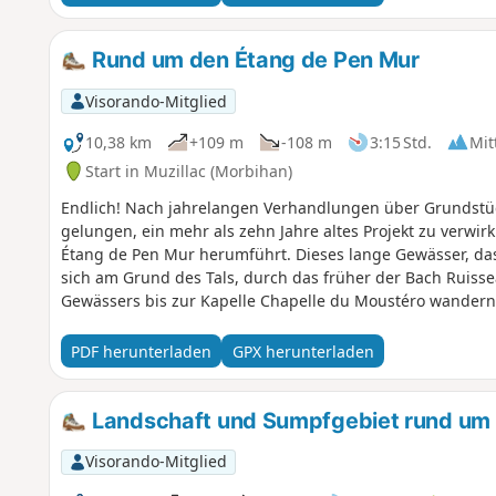
Rund um den Étang de Pen Mur
Visorando-Mitglied
10,38 km
+109 m
-108 m
3:15 Std.
Mit
Start in Muzillac (Morbihan)
Endlich! Nach jahrelangen Verhandlungen über Grundstück
gelungen, ein mehr als zehn Jahre altes Projekt zu verwi
Étang de Pen Mur herumführt. Dieses lange Gewässer, da
sich am Grund des Tals, durch das früher der Bach Ruisse
Gewässers bis zur Kapelle Chapelle du Moustéro wandern 
zwar weniger bewaldet als das gegenüberliegende, aber d
Ufer des Teiches bedeckt. Und das Beste daran: Die ehe
PDF herunterladen
GPX herunterladen
bald unsichtbar werden, haben natürliche Abschnitte oder
motorisierten Fahrzeugen und sogar Mountainbikes verhin
Landschaft und Sumpfgebiet rund u
Visorando-Mitglied