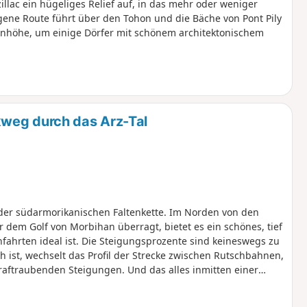
illac ein hügeliges Relief auf, in das mehr oder weniger
ene Route führt über den Tohon und die Bäche von Pont Pily
 Anhöhe, um einige Dörfer mit schönem architektonischem
weg durch das Arz-Tal
 der südarmorikanischen Faltenkette. Im Norden von den
em Golf von Morbihan überragt, bietet es ein schönes, tief
nfahrten ideal ist. Die Steigungsprozente sind keineswegs zu
 ist, wechselt das Profil der Strecke zwischen Rutschbahnen,
raftraubenden Steigungen. Und das alles inmitten einer
tädten und Dörfern.