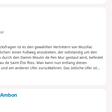
tel
sfragen ist es den gewählten Vertretern von Muzillac
rklichen: einen Fußweg anzubieten, der vollständig um den
s durch den Damm Moulin de Pen Mur gestaut wird, befindet
au de Saint-Éloi floss. Man kann nun entlang dieses
und am anderen Ufer zurückkehren. Das östliche Ufer ist
ie gesamte Strecke verläuft unter dem Blätterdach, das die
r zurückhaltenden Gestaltungsmaßnahmen, die mit den Jahren
 Treppen erhalten, die die Befahrbarkeit des Weges mit
dern. Wanderer, greift zu euren Stöcken!
m Ambon