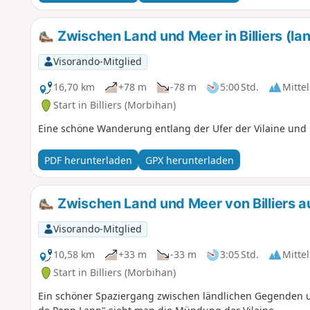
Zwischen Land und Meer in Billiers (la
Visorando-Mitglied
16,70 km
+78 m
-78 m
5:00 Std.
Mittel
Start in Billiers (Morbihan)
Eine schöne Wanderung entlang der Ufer der Vilaine und
PDF herunterladen
GPX herunterladen
Zwischen Land und Meer von Billiers a
Visorando-Mitglied
10,58 km
+33 m
-33 m
3:05 Std.
Mittel
Start in Billiers (Morbihan)
Ein schöner Spaziergang zwischen ländlichen Gegenden 