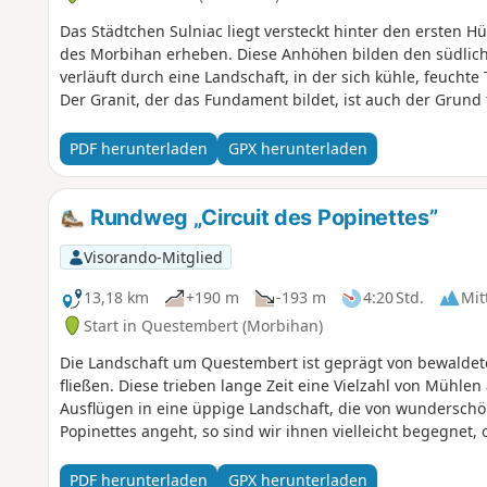
Das Städtchen Sulniac liegt versteckt hinter den ersten H
des Morbihan erheben. Diese Anhöhen bilden den südlich
verläuft durch eine Landschaft, in der sich kühle, feucht
Der Granit, der das Fundament bildet, ist auch der Grund 
PDF herunterladen
GPX herunterladen
Rundweg „Circuit des Popinettes”
Visorando-Mitglied
13,18 km
+190 m
-193 m
4:20 Std.
Mit
Start in Questembert (Morbihan)
Die Landschaft um Questembert ist geprägt von bewaldete
fließen. Diese trieben lange Zeit eine Vielzahl von Mühle
Ausflügen in eine üppige Landschaft, die von wundersc
Popinettes angeht, so sind wir ihnen vielleicht begegnet,
PDF herunterladen
GPX herunterladen