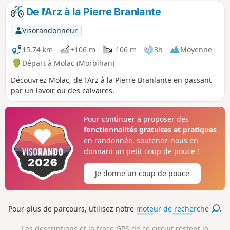
De l'Arz à la Pierre Branlante
Visorandonneur
15,74 km
+106 m
-106 m
3h
Moyenne
Départ à Molac (Morbihan)
Découvrez Molac, de l'Arz à la Pierre Branlante en passant
par un lavoir ou des calvaires.
Pour continuer à proposer des
fonctionnalités gratuites et pratiques
en randonnée, soutenez-nous en
donnant un petit coup de pouce !
Je donne un coup de pouce
Pour plus de parcours, utilisez notre
moteur de recherche
.
Les descriptions et la trace GPS de ce circuit restent la