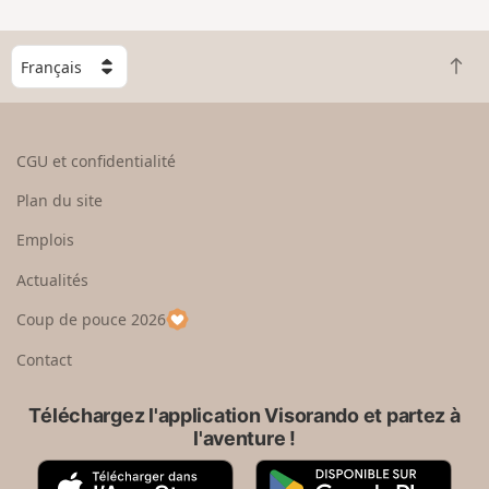
n
g
C
r
R
h
a
e
o
n
t
i
d
o
s
CGU et confidentialité
u
i
r
s
Plan du site
e
s
n
e
Emplois
h
z
Actualités
a
u
u
n
Coup de pouce 2026
t
p
a
Contact
y
s
Téléchargez l'application Visorando et partez à
l'aventure !
A
G