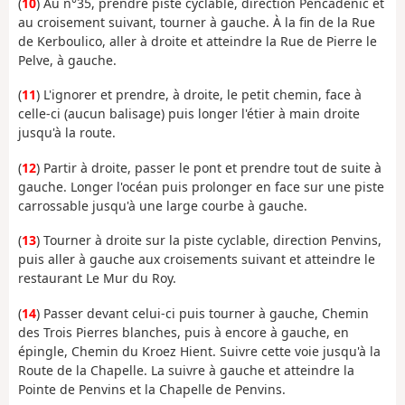
(
10
) Au n°35, prendre piste cyclable, direction Pencadenic et
au croisement suivant, tourner à gauche. À la fin de la Rue
de Kerboulico, aller à droite et atteindre la Rue de Pierre le
Pelve, à gauche.
(
11
) L'ignorer et prendre, à droite, le petit chemin, face à
celle-ci (aucun balisage) puis longer l'étier à main droite
jusqu'à la route.
(
12
) Partir à droite, passer le pont et prendre tout de suite à
gauche. Longer l'océan puis prolonger en face sur une piste
carrossable jusqu'à une large courbe à gauche.
(
13
) Tourner à droite sur la piste cyclable, direction Penvins,
puis aller à gauche aux croisements suivant et atteindre le
restaurant Le Mur du Roy.
(
14
) Passer devant celui-ci puis tourner à gauche, Chemin
des Trois Pierres blanches, puis à encore à gauche, en
épingle, Chemin du Kroez Hient. Suivre cette voie jusqu'à la
Route de la Chapelle. La suivre à gauche et atteindre la
Pointe de Penvins et la Chapelle de Penvins.