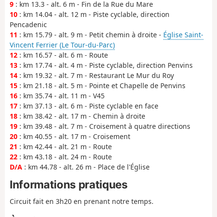
9
: km 13.3 - alt. 6 m - Fin de la Rue du Mare
10
: km 14.04 - alt. 12 m - Piste cyclable, direction
Pencadenic
11
: km 15.79 - alt. 9 m - Petit chemin à droite -
Église Saint-
Vincent Ferrier (Le Tour-du-Parc)
12
: km 16.57 - alt. 6 m - Route
13
: km 17.74 - alt. 4 m - Piste cyclable, direction Penvins
14
: km 19.32 - alt. 7 m - Restaurant Le Mur du Roy
15
: km 21.18 - alt. 5 m - Pointe et Chapelle de Penvins
16
: km 35.74 - alt. 11 m - V45
17
: km 37.13 - alt. 6 m - Piste cyclable en face
18
: km 38.42 - alt. 17 m - Chemin à droite
19
: km 39.48 - alt. 7 m - Croisement à quatre directions
20
: km 40.55 - alt. 17 m - Croisement
21
: km 42.44 - alt. 21 m - Route
22
: km 43.18 - alt. 24 m - Route
D/A
: km 44.78 - alt. 26 m - Place de l'Église
Informations pratiques
Circuit fait en 3h20 en prenant notre temps.