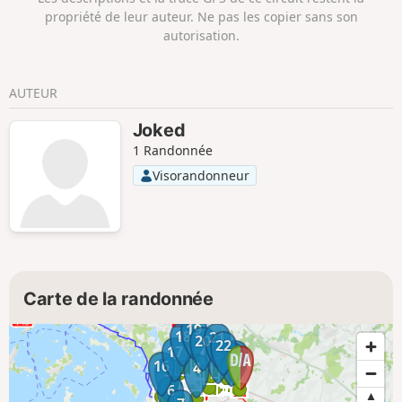
propriété de leur auteur. Ne pas les copier sans son
autorisation.
AUTEUR
Joked
1 Randonnée
Visorandonneur
Carte de la randonnée
19
18
21
20
22
17
3
1
2
16
4
5
6