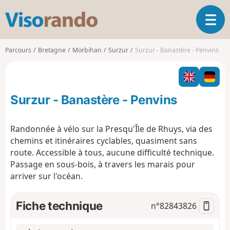
V
O
i
u
s
v
o
Parcours
Bretagne
Morbihan
Surzur
Surzur - Banastère - Penvins
r
r
i
a
r
n
l
d
Surzur - Banastère - Penvins
a
o
n
a
Randonnée à vélo sur la Presqu'Île de Rhuys, via des
v
chemins et itinéraires cyclables, quasiment sans
i
route. Accessible à tous, aucune difficulté technique.
g
Passage en sous-bois, à travers les marais pour
a
t
arriver sur l'océan.
i
o
Fiche technique
n°
82843826
n