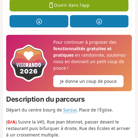
Ouvrir dans l'app
Pour continuer à proposer des
fonctionnalités gratuites et
pratiques
en randonnée, soutenez-
nous en donnant un petit coup de
pouce !
Je donne un coup de pouce
Description du parcours
Départ du centre bourg de
Surzur
, Place de l'Église.
(
D/A
) Suivre la V45, Rue Jean Monnet, passer devant le
restaurant puis bifurquer à droite, Rue des Écoles et arriver
à un croisement multiple.