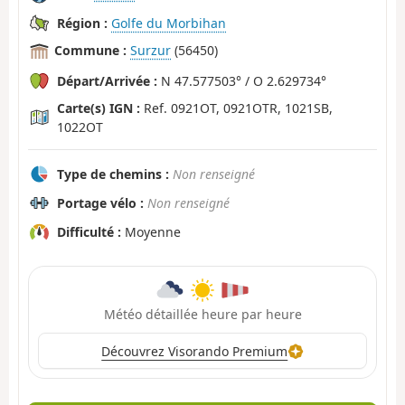
Région :
Golfe du Morbihan
Commune :
Surzur
(56450)
Départ/Arrivée :
N 47.577503° / O 2.629734°
Carte(s) IGN :
Ref. 0921OT, 0921OTR, 1021SB,
1022OT
Type de chemins :
Non renseigné
Portage vélo :
Non renseigné
Difficulté :
Moyenne
Météo détaillée heure par heure
Découvrez Visorando Premium