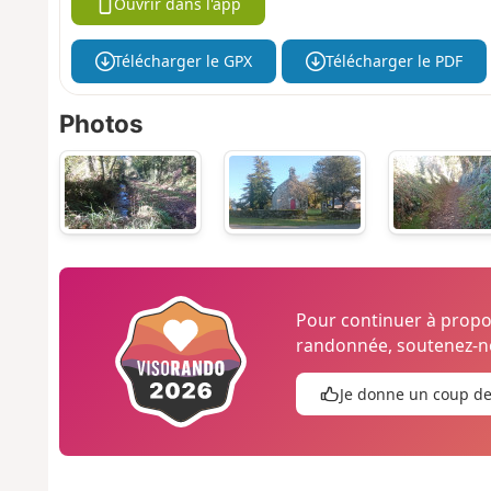
Ouvrir dans l'app
Télécharger le GPX
Télécharger le PDF
Photos
Pour continuer à prop
randonnée, soutenez-no
Je donne un coup d