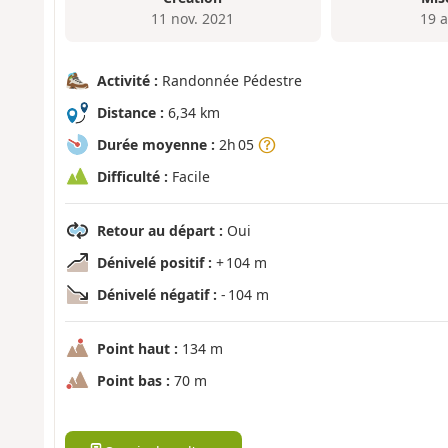
11 nov. 2021
19 a
Activité :
Randonnée Pédestre
Distance :
6,34 km
Durée moyenne :
2h 05
Difficulté :
Facile
Retour au départ :
Oui
Dénivelé positif :
+ 104 m
Dénivelé négatif :
- 104 m
Point haut :
134 m
Point bas :
70 m