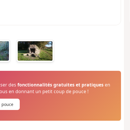
oser des
fonctionnalités gratuites et pratiques
en
us en donnant un petit coup de pouce !
e pouce