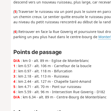
descend vers un nouveau ruisseau, plus large, car recevan
(
5
) Traverser le ruisseau via un pont puis le suivre en pa
un chemin creux. Le sentier quitte ensuite le ruisseau pou
au niveau du petit ruisseau rencontré au début de la ran
(
6
) Retrouver en face la Rue Goverig et poursuivre tout droi
parking un peu plus haut dans le centre-bourg de
Monter
Points de passage
D/A
: km 0 - alt. 89 m - Eglise de Monterblanc
1
: km 0.57 - alt. 106 m - Carrefour de la boucle
2
: km 0.97 - alt. 118 m - Bifurcation
3
: km 2.18 - alt. 113 m - Ruisseau
4
: km 2.44 - alt. 127 m - Chapelle Saint-Amand
5
: km 4.71 - alt. 70 m - Pont sur ruisseau
6
: km 5.59 - alt. 96 m - Intersection Rue Goverig - D182
D/A
: km 6.34 - alt. 89 m - Centre-Bourg de Monterblanc