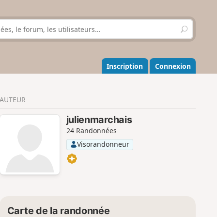
R
e
c
h
e
Inscription
Connexion
r
c
h
AUTEUR
e
r
julienmarchais
24 Randonnées
Visorandonneur
Carte de la randonnée