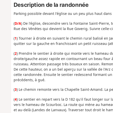
Description de la randonnée
Parking possible devant l'église ou un peu plus haut dans 
(
D/A
) De l'église, descendre vers la Fontaine Saint-Pierre, 
Rue des Vénètes qui devient la Rue Goverig. Suivre celle-ci
(
1
) Tourner à droite en suivant le chemin rural balisé en J
quitter sur la gauche en franchissant un petit ruisseau (a
(
2
) Prendre le sentier à droite qui monte vers le hameau du 
droite/gauche assez rapide en contournant un beau four à
ruisseau. Attention passage très boueux en saison. Remonte
De cette hauteur, on a un bel aperçu sur la vallée de l'Arz 
cette randonnée. Ensuite le sentier redescend formant un
précédents, à gué.
(
3
) Le chemin remonte vers la Chapelle Saint-Amand. La pet
(
4
) Le sentier en repart vers la D 182 qu'il faut longer s
vers le hameau de Scourboc. La route qui mène au hameau 
et au-delà (Landes de Lanvaux). Traverser tout droit le ha