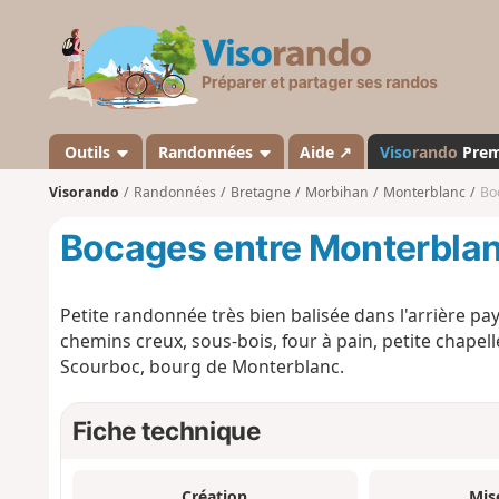
V
i
s
o
r
a
Outils
Randonnées
Aide ↗
Viso
rando
Pre
n
Visorando
Randonnées
Bretagne
Morbihan
Monterblanc
Bo
d
o
Bocages entre Monterblanc
Petite randonnée très bien balisée dans l'arrière 
chemins creux, sous-bois, four à pain, petite chape
Scourboc, bourg de Monterblanc.
Fiche technique
Création
Mis