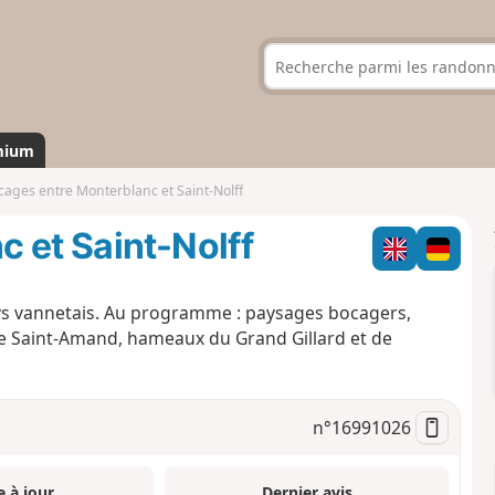
mium
cages entre Monterblanc et Saint-Nolff
 et Saint-Nolff
pays vannetais. Au programme : paysages bocagers,
lle Saint-Amand, hameaux du Grand Gillard et de
n°
16991026
e à jour
Dernier avis