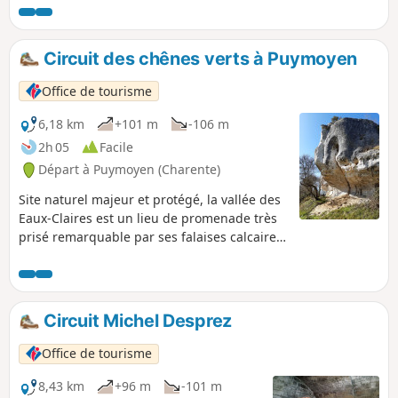
Circuit des chênes verts à Puymoyen
Office de tourisme
6,18 km
+101 m
-106 m
2h 05
Facile
Départ à Puymoyen (Charente)
Site naturel majeur et protégé, la vallée des
Eaux-Claires est un lieu de promenade très
prisé remarquable par ses falaises calcaires
et sa biodiversité.
Circuit Michel Desprez
Office de tourisme
8,43 km
+96 m
-101 m