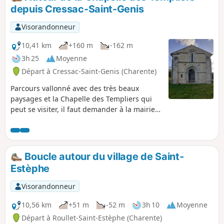
depuis Cressac-Saint-Genis
Visorandonneur
10,41 km
+160 m
-162 m
3h 25
Moyenne
Départ à Cressac-Saint-Genis (Charente)
Parcours vallonné avec des très beaux
paysages et la Chapelle des Templiers qui
peut se visiter, il faut demander à la mairie
ou syndicat d'initiative de Blanzac.
Boucle autour du village de Saint-
Estèphe
Visorandonneur
10,56 km
+51 m
-52 m
3h 10
Moyenne
Départ à Roullet-Saint-Estèphe (Charente)