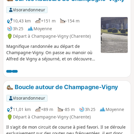
Visorandonneur
10,43 km
+151 m
-154 m
3h 25
Moyenne
Départ à Champagne-Vigny (Charente)
Magnifique randonnée au départ de
Champagne-Vigny. On passe au manoir où
Alfred de Vigny a séjourné, et on découvre
un riche patrimoine bâti (Église Saint-
Christophe) et de nombreux points de vue
panoramiques (à couper le souffle) sur les
coteaux du Blanzacais.
Boucle autour de Champagne-Vigny
Visorandonneur
11,01 km
+89 m
-85 m
3h 25
Moyenne
Départ à Champagne-Vigny (Charente)
Il s'agit de mon circuit de course à pied favori. Il se déroule
exclusivement sur des routes peu fréquentées, il est donc