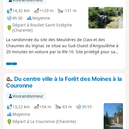
14,32 km
+129 m
-131 m
4h 30
Moyenne
Départ à Roullet-Saint-Estèphe
(Charente)
La randonnée du site des Meulières de Claix et des
Chaumes du Vignac se situe au Sud-Ouest d'Angoulême à
20 minutes en voiture par la RN 10. Site protégé pour sa
faune et sa flore, il s'agit d'un plateau de formation calcaire
proposant de beaux points de vue sur la vallée du Claix. La
randonnée est belle et propose des paysages variés
alternant rocailles (site des Meulières et Chaumes du
Du centre ville à la Forêt des Moines à la
Vignac), forêts, parcelles viticoles, hameaux, monuments
Couronne
historiques et plaines cultivées.
Visorandonneur
13,22 km
+54 m
-63 m
3h 55
Moyenne
Départ à La Couronne (Charente)