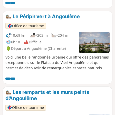
Le Périph'vert à Angoulême
Office de tourisme
19,69 km
+203 m
-204 m
6h 10
Difficile
Départ à Angoulême (Charente)
Voici une belle randonnée urbaine qui offre des panoramas
exceptionnels sur le Plateau du Vieil Angoulême et qui
permet de découvrir de remarquables espaces naturels
préservés à Angoulême, Soyaux, L’Isle d’Espagnac et Gond
Pontouvre. Ce circuit est balisé en Jaune.
Les remparts et les murs peints
d'Angoulême
Office de tourisme