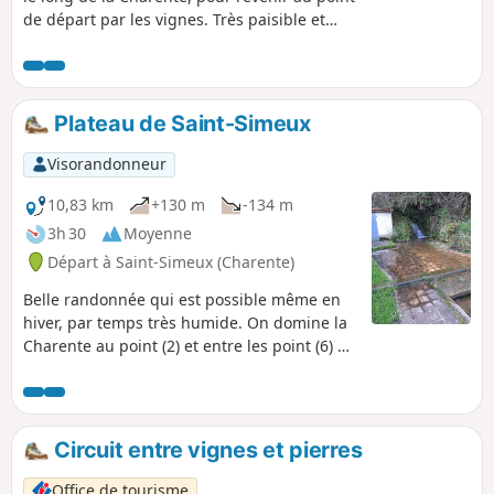
de départ par les vignes. Très paisible et
très agréable parcours.
Plateau de Saint-Simeux
Visorandonneur
10,83 km
+130 m
-134 m
3h 30
Moyenne
Départ à Saint-Simeux (Charente)
Belle randonnée qui est possible même en
hiver, par temps très humide. On domine la
Charente au point (2) et entre les point (6) et
(8). Le clocher de l'église est visible sur une
bonne partie de la randonnée. On chemine
entre les vignes et les hameaux par des
petits chemins boisés.
Circuit entre vignes et pierres
Office de tourisme