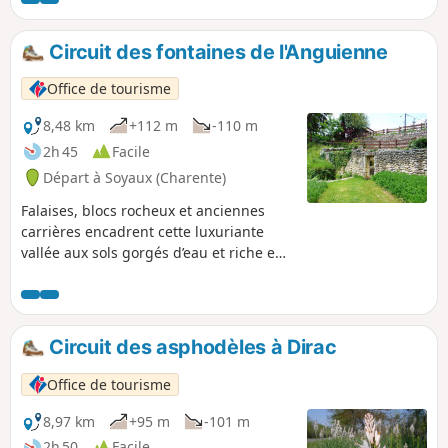
Circuit des fontaines de l'Anguienne
Office de tourisme
8,48 km
+112 m
-110 m
2h 45
Facile
Départ à Soyaux (Charente)
Falaises, blocs rocheux et anciennes
carrières encadrent cette luxuriante
vallée aux sols gorgés d’eau et riche en
patrimoine que vous découvrirez en
suivant le cours de l’Anguienne et du
haut des falaises.
Circuit des asphodèles à Dirac
Office de tourisme
8,97 km
+95 m
-101 m
2h 50
Facile