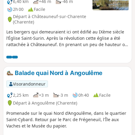
6,40 km
+46 m
-46 m
2h 00
Facile
Départ à Châteauneuf-sur-Charente
(Charente)
Les bergers qui demeuraient ici ont édifié au IXème siècle
l’Église Saint-Surin. Après la révolution cette église a été
rattachée à Châteauneuf. En prenant un peu de hauteur on
s'aperçoit de la diversité des paysages environnants, puis
on redescend le long de la Charente.
Balade quai Nord à Angoulême
Visorandonneur
2,25 km
+3 m
-3 m
0h 40
Facile
Départ à Angoulême (Charente)
Promenade sur le quai Nord d’Angoulême, dans le quartier
Saint-Cybard. Retour par le Parc de Frégeneuil, l'Île aux
Vaches et le Musée du papier.