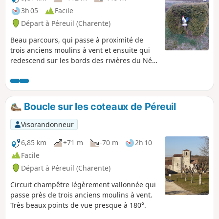
3h 05
Facile
Départ à Péreuil (Charente)
Beau parcours, qui passe à proximité de
trois anciens moulins à vent et ensuite qui
redescend sur les bords des rivières du Né
et de l'Arce, où se trouvent trois moulins à
eau. Ensuite, le parcours remonte dans les
vignes pour redescendre encore sur le bord
du Né. Circuit vallonné et avec de beaux
Boucle sur les coteaux de Péreuil
points de vue.
Visorandonneur
6,85 km
+71 m
-70 m
2h 10
Facile
Départ à Péreuil (Charente)
Circuit champêtre légèrement vallonnée qui
passe près de trois anciens moulins à vent.
Très beaux points de vue presque à 180°.