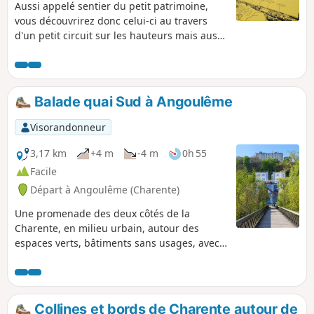
Aussi appelé sentier du petit patrimoine,
vous découvrirez donc celui-ci au travers
d'un petit circuit sur les hauteurs mais aussi
sur les rives de la Charente.
Balade quai Sud à Angoulême
Visorandonneur
3,17 km
+4 m
-4 m
0h 55
Facile
Départ à Angoulême (Charente)
Une promenade des deux côtés de la
Charente, en milieu urbain, autour des
espaces verts, bâtiments sans usages, avec
des points de vues très graphiques. Elle se
finira par une belle arrivée le long du quai
Sud sur 1km.
Collines et bords de Charente autour de