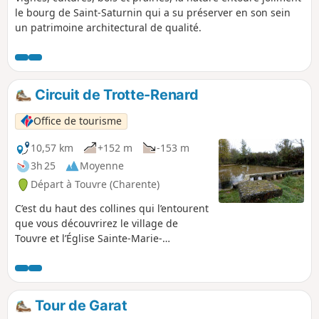
le bourg de Saint-Saturnin qui a su préserver en son sein
un patrimoine architectural de qualité.
Circuit de Trotte-Renard
Office de tourisme
10,57 km
+152 m
-153 m
3h 25
Moyenne
Départ à Touvre (Charente)
C’est du haut des collines qui l’entourent
que vous découvrirez le village de
Touvre et l’Église Sainte-Marie-
Madeleine aux pieds de laquelle
jaillissent les sources de la Touvre,
seconde résurgence de France.
Tour de Garat