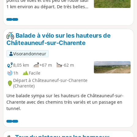
points de vues et très peu de route sauf
1 km environ au départ. De très belles
demeures sur le parcours, quelques
puits remarquables et beaucoup de
bovins, des prairies et des bois.
Balade à vélo sur les hauteurs de
Châteauneuf-sur-Charente
Visorandonneur
8,05 km
+67 m
-62 m
1h
Facile
Départ à Châteauneuf-sur-Charente
(Charente)
Une balade sympa sur les hauteurs de Châteauneuf-sur-
Charente avec des chemins très variés et un passage en
tunnel.