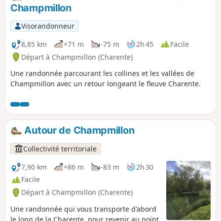
Champmillon
Visorandonneur
8,85 km
+71 m
-75 m
2h 45
Facile
Départ à Champmillon (Charente)
Une randonnée parcourant les collines et les vallées de
Champmillon avec un retour longeant le fleuve Charente.
Autour de Champmillon
Collectivité territoriale
7,90 km
+86 m
-83 m
2h 30
Facile
Départ à Champmillon (Charente)
Une randonnée qui vous transporte d'abord
le long de la Charente, pour revenir au point