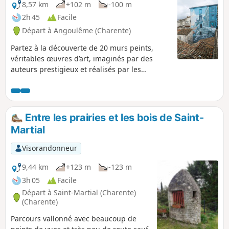
8,57 km
+102 m
-100 m
2h 45
Facile
Départ à Angoulême (Charente)
Partez à la découverte de 20 murs peints,
véritables œuvres d’art, imaginés par des
auteurs prestigieux et réalisés par les
muralistes de Cité Création. Depuis son
promontoire rocheux dominant les vallées de
la Charente et de l’Anguienne, Angoulême
offre au promeneur des points de vues
Entre les prairies et les bois de Saint-
remarquables.
Martial
Visorandonneur
9,44 km
+123 m
-123 m
3h 05
Facile
Départ à Saint-Martial (Charente)
(Charente)
Parcours vallonné avec beaucoup de