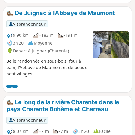
De Juignac à l'Abbaye de Maumont
Visorandonneur
9,90 km
+183 m
-191 m
3h 20
Moyenne
Départ à Juignac (Charente)
Belle randonnée en sous-bois, four à
pain, l'Abbaye de Maumont et de beaux
petit villages.
Le long de la rivière Charente dans le
pays Charente Bohème et Charreau
Visorandonneur
8,07 km
+7 m
-7 m
2h 20
Facile