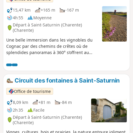
15,47 km
+165 m
-167 m
4h 55
Moyenne
Départ à Saint-Saturnin (Charente)
(Charente)
Une belle immersion dans les vignobles du
Cognac par des chemins de crêtes où de
splendides panoramas à 360° s’offrent au
randonneur de part et d’autre de la vallée de
la Fontguyon.
Circuit des fontaines à Saint-Saturnin
Office de tourisme
8,09 km
+81 m
-84 m
2h 35
Facile
Départ à Saint-Saturnin (Charente)
(Charente)
Vignes, cultures, bois et prairies, la nature entoure joliment