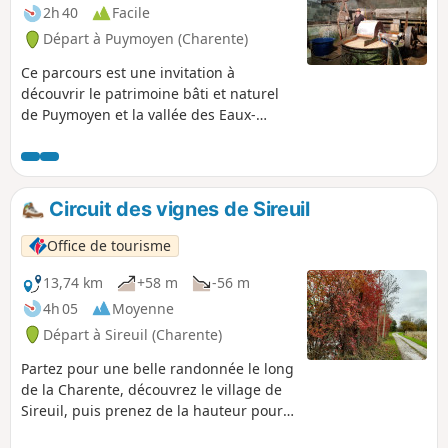
2h 40
Facile
Départ à Puymoyen (Charente)
Ce parcours est une invitation à
découvrir le patrimoine bâti et naturel
de Puymoyen et la vallée des Eaux-
Claires.
Circuit des vignes de Sireuil
Office de tourisme
13,74 km
+58 m
-56 m
4h 05
Moyenne
Départ à Sireuil (Charente)
Partez pour une belle randonnée le long
de la Charente, découvrez le village de
Sireuil, puis prenez de la hauteur pour
une immersion au cœur du vignoble du