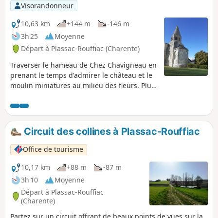
Visorandonneur
10,63 km
+144 m
-146 m
3h 25
Moyenne
Départ à Plassac-Rouffiac (Charente)
Traverser le hameau de Chez Chavigneau en
prenant le temps d'admirer le château et le
moulin miniatures au milieu des fleurs. Plus
loin, vous trouverez des plantations de
cassis, un étang et des maisons très bien
entretenues.
Circuit des collines à Plassac-Rouffiac
Office de tourisme
10,17 km
+88 m
-87 m
3h 10
Moyenne
Départ à Plassac-Rouffiac
(Charente)
Partez sur un circuit offrant de beaux points de vues sur la