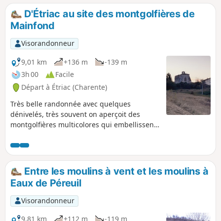
D'Étriac au site des montgolfières de
Mainfond
Visorandonneur
9,01 km
+136 m
-139 m
3h 00
Facile
Départ à Étriac (Charente)
Très belle randonnée avec quelques
dénivelés, très souvent on aperçoit des
montgolfières multicolores qui embellissent
le ciel et qui agrémentent la randonnée.
Entre les moulins à vent et les moulins à
Eaux de Péreuil
Visorandonneur
9,81 km
+112 m
-119 m