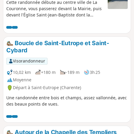
Cette randonnée débute au centre ville de La
Couronne, vous passerez devant la Mairie, puis
devant l'Église Saint-Jean-Baptiste dont la
rénovation s'est achevée en 2020. Vous
traverserez la cour puis le jardin du Château de
l'Oisellerie. Après avoir contourné le Bois de
l'Oisellerie, traversé la Forêt des Moines vous
Boucle de Saint-Eutrope et Saint-
reviendrez au centre ville en passant par les
Cybard
villages du Grand Maine et Les Barrets. Le lycée
de l'Oisellerie interdit toute traversée de son
Visorandonneur
territoire pour des raisons de sécurité. Du (5)
continuer sur le GRP®
10,02 km
+180 m
-189 m
3h 25
Moyenne
Départ à Saint-Eutrope (Charente)
Une randonnée entre bois et champs, assez vallonnée, avec
des beaux points de vues.
Autour de la Chapelle des Templiers