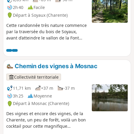
2h 40
Facile
Départ à Soyaux (Charente)
Cette randonnée très nature commence
par la traversée du bois de Soyaux,
avant d’atteindre le vallon de la Font
Noire et de longer les falaises
d’Entreroches. Après le franchissement
de la porte Saint-Martial à Antornac,
c’est d’abord le logis de Montboulard,
Chemin des vignes à Mosnac
puis le vieux bourg et l’église Saint-
Matthieu qui se dévoileront au
Collectivité territoriale
promeneur.
11,71 km
+37 m
-37 m
3h 25
Moyenne
Départ à Mosnac (Charente)
Des vignes et encore des vignes, de la
Charente, un peu de forêt, voilà un bon
cocktail pour cette magnifique
randonnée.