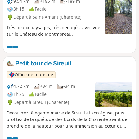
9,54 km
+185 m
-189 m
3h 15
Facile
Départ à Saint-Amant (Charente)
Très beaux paysages, très dégagés, avec vue
sur le Château de Montmoreau.
Petit tour de Sireuil
Office de tourisme
4,72 km
+34 m
-34 m
1h 25
Facile
Départ à Sireuil (Charente)
Découvrez l’élégante mairie de Sireuil et son église, puis
profitez de la quiétude des bords de la Charente avant de
prendre de la hauteur pour une immersion au cœur du
vignoble du Cognac.