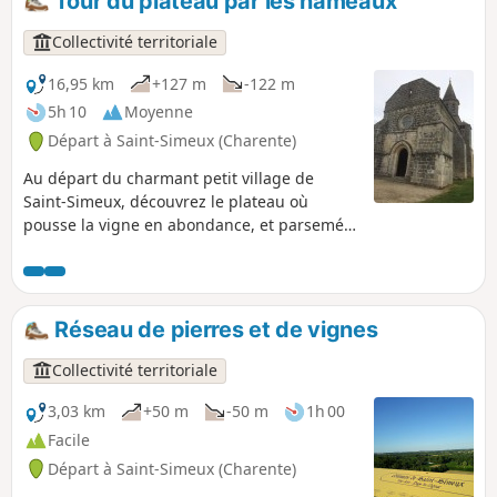
Tour du plateau par les hameaux
Collectivité territoriale
16,95 km
+127 m
-122 m
5h 10
Moyenne
Départ à Saint-Simeux (Charente)
Au départ du charmant petit village de
Saint-Simeux, découvrez le plateau où
pousse la vigne en abondance, et parsemé
de petits hameaux tous plus mignons les
uns que les autres avec leurs grandes
bâtisses en vieilles pierres.
Réseau de pierres et de vignes
Collectivité territoriale
3,03 km
+50 m
-50 m
1h 00
Facile
Départ à Saint-Simeux (Charente)