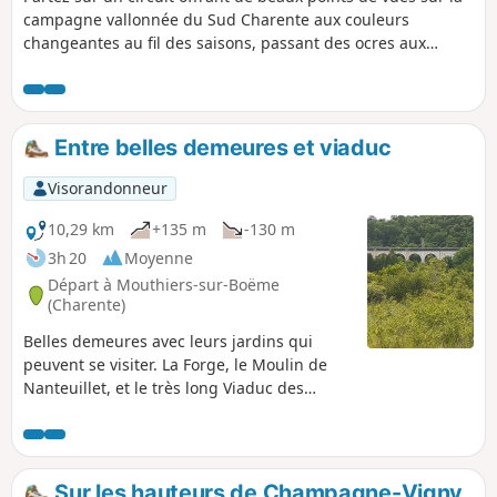
campagne vallonnée du Sud Charente aux couleurs
changeantes au fil des saisons, passant des ocres aux
blancs des collines crayeuses l’hiver, et du vert au doré des
cultures aux beaux jours.
Entre belles demeures et viaduc
Visorandonneur
10,29 km
+135 m
-130 m
3h 20
Moyenne
Départ à Mouthiers-sur-Boëme
(Charente)
Belles demeures avec leurs jardins qui
peuvent se visiter. La Forge, le Moulin de
Nanteuillet, et le très long Viaduc des
Coutaubières de 303 m de long avec ses 12
arches. Le Moulin du Duc avec ses gîtes.
Sur les hauteurs de Champagne-Vigny