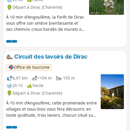
Départ à Dirac (Charente)
À 10 min d'Angoulême, la Forêt de Dirac
vous offre son ombre bienfaisante et
ses chemins creux bordés de murets ou
larges allées forestières. Profitez de
cette belle immersion dans la nature
pour y découvrir sa faune et sa flore. Au
printemps, vous pourrez y repérer la
Circuit des lavoirs de Dirac
spectaculaire floraison de l'asphodèle.
Office de tourisme
6,97 km
+104 m
-105 m
2h 15
Facile
Départ à Dirac (Charente)
À 10 min d’Angoulême, cette promenade entre
villages et sous-bois vous fera découvrir, en
toute quiétude, trois lavoirs, chacun situé sur
l’une des sources de l’Anguienne prenant
naissance à Dirac.