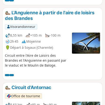
sa fameuse chocolaterie.
L'Anguienne à partir de l'aire de loisirs
des Brandes
Visorandonneur
8,55 km
+105 m
-100 m
2h 45
Moyenne
Départ à Soyaux (Charente)
Circuit entre l'Aire de Loisirs des
Brandes et l'Anguienne en passant par
le viaduc et le Moulin de Baloge.
Circuit d'Antornac
Office de tourisme
8,63 km
+85 m
-90 m