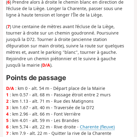
(
6
) Prendre alors à droite le chemin blanc en direction de
l’écluse de la Liège. Longer la Charente, passer sous une
ligne à haute tension et longer l'Île de la Liège.
(
7
) Une centaine de mètres avant l’écluse de la Liège,
tourner à droite sur un chemin goudronné. Poursuivre
jusqu’à la D72. Tourner à droite (ancienne station
d’épuration sur main droite), suivre la route sur quelques
mètres et, avant le parking "blanc", tourner à gauche.
Rejoindre un chemin piétonnier et le suivre à gauche
jusqu’à la mairie (
D/A
).
Points de passage
D/A
: km 0 - alt. 54 m - Départ place de la Mairie
1
: km 0.57 - alt. 68 m - Passage étroit entre 2 murs
2
: km 1.13 - alt. 71 m - Rue des Matignons
3
: km 1.67 - alt. 40 m - Traversée de la D72
4
: km 2.96 - alt. 66 m - Font Verrière
5
: km 4.01 - alt. 59 m - Les Brandes
6
: km 5.74 - alt. 22 m - Rive droite -
Charente (fleuve)
7
: km 7.9 - alt. 22 m - Quitter la rive de la Charente