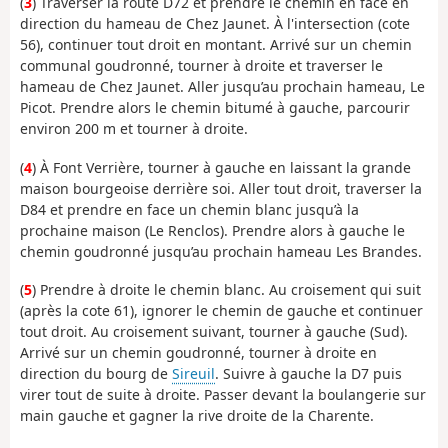
(
3
) Traverser la route D72 et prendre le chemin en face en
direction du hameau de Chez Jaunet. À l'intersection (cote
56), continuer tout droit en montant. Arrivé sur un chemin
communal goudronné, tourner à droite et traverser le
hameau de Chez Jaunet. Aller jusqu’au prochain hameau, Le
Picot. Prendre alors le chemin bitumé à gauche, parcourir
environ 200 m et tourner à droite.
(
4
) À Font Verrière, tourner à gauche en laissant la grande
maison bourgeoise derrière soi. Aller tout droit, traverser la
D84 et prendre en face un chemin blanc jusqu’à la
prochaine maison (Le Renclos). Prendre alors à gauche le
chemin goudronné jusqu’au prochain hameau Les Brandes.
(
5
) Prendre à droite le chemin blanc. Au croisement qui suit
(après la cote 61), ignorer le chemin de gauche et continuer
tout droit. Au croisement suivant, tourner à gauche (Sud).
Arrivé sur un chemin goudronné, tourner à droite en
direction du bourg de
Sireuil
. Suivre à gauche la D7 puis
virer tout de suite à droite. Passer devant la boulangerie sur
main gauche et gagner la rive droite de la Charente.