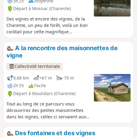
3h 25
Moyenne
Départ à Mosnac (Charente)
Des vignes et encore des vignes, de la
Charente, un peu de forêt, voilà un bon
cocktail pour cette magnifique
randonnée.
A la rencontre des maisonnettes de
vigne
Collectivité territoriale
9,68 km
+67 m
-70 m
2h 55
Facile
Départ à Moulidars (Charente)
Tout au long de ce parcours vous
découvrirez des petites maisonnettes
dans les vignes, celles-ci servaient aux
vignerons pour entreposer du matériel
mais aussi pour s'abriter lors des
Des fontaines et des vignes
pauses. L'une d'elle est accessible.