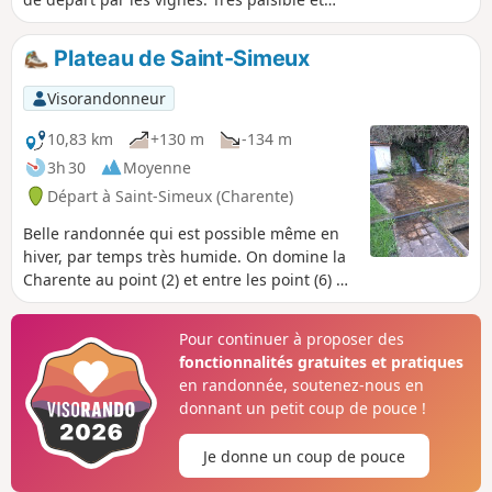
très agréable parcours.
Plateau de Saint-Simeux
Visorandonneur
10,83 km
+130 m
-134 m
3h 30
Moyenne
Départ à Saint-Simeux (Charente)
Belle randonnée qui est possible même en
hiver, par temps très humide. On domine la
Charente au point (2) et entre les point (6) et
(8). Le clocher de l'église est visible sur une
bonne partie de la randonnée. On chemine
Pour continuer à proposer des
entre les vignes et les hameaux par des
fonctionnalités gratuites et pratiques
petits chemins boisés.
en randonnée, soutenez-nous en
donnant un petit coup de pouce !
Je donne un coup de pouce