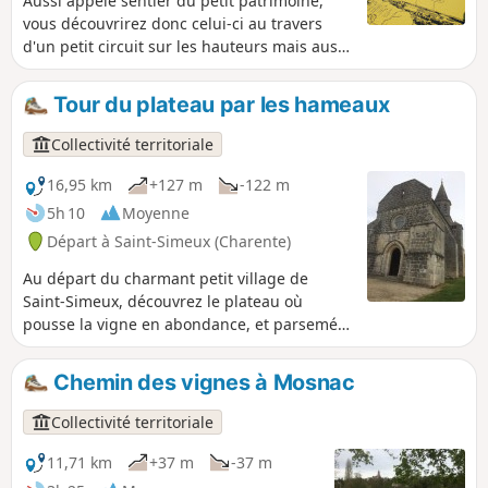
Aussi appelé sentier du petit patrimoine,
vous découvrirez donc celui-ci au travers
d'un petit circuit sur les hauteurs mais aussi
sur les rives de la Charente.
Tour du plateau par les hameaux
Collectivité territoriale
16,95 km
+127 m
-122 m
5h 10
Moyenne
Départ à Saint-Simeux (Charente)
Au départ du charmant petit village de
Saint-Simeux, découvrez le plateau où
pousse la vigne en abondance, et parsemé
de petits hameaux tous plus mignons les
uns que les autres avec leurs grandes
Chemin des vignes à Mosnac
bâtisses en vieilles pierres.
Collectivité territoriale
11,71 km
+37 m
-37 m