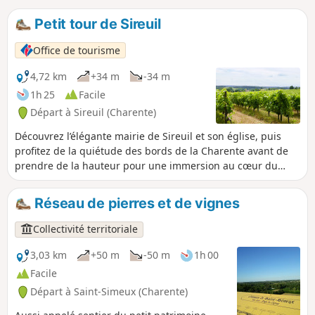
Petit tour de Sireuil
Office de tourisme
4,72 km
+34 m
-34 m
1h 25
Facile
Départ à Sireuil (Charente)
Découvrez l’élégante mairie de Sireuil et son église, puis
profitez de la quiétude des bords de la Charente avant de
prendre de la hauteur pour une immersion au cœur du
vignoble du Cognac.
Réseau de pierres et de vignes
Collectivité territoriale
3,03 km
+50 m
-50 m
1h 00
Facile
Départ à Saint-Simeux (Charente)