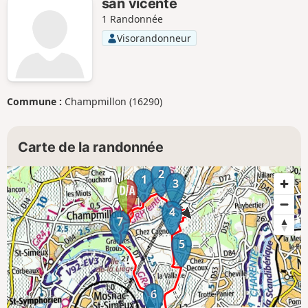
san vicente
1 Randonnée
Visorandonneur
Commune :
Champmillon (16290)
Carte de la randonnée
2
1
3
4
7
5
6