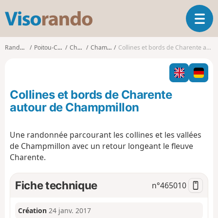
V
O
i
u
s
v
o
Randonnées
Poitou-Charentes
Charente
Champmillon
Collines et bords de Charente autour de Champmillon
r
r
i
a
r
n
l
d
Collines et bords de Charente
a
o
n
autour de Champmillon
a
v
Une randonnée parcourant les collines et les vallées
i
de Champmillon avec un retour longeant le fleuve
g
a
Charente.
t
i
Fiche technique
n°
465010
o
n
Création
24 janv. 2017