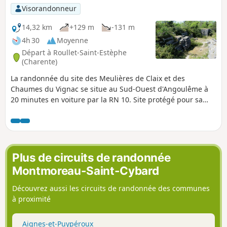
Visorandonneur
14,32 km
+129 m
-131 m
4h 30
Moyenne
Départ à Roullet-Saint-Estèphe
(Charente)
La randonnée du site des Meulières de Claix et des
Chaumes du Vignac se situe au Sud-Ouest d'Angoulême à
20 minutes en voiture par la RN 10. Site protégé pour sa
faune et sa flore, il s'agit d'un plateau de formation calcaire
proposant de beaux points de vue sur la vallée du Claix. La
randonnée est belle et propose des paysages variés
alternant rocailles (site des Meulières et Chaumes du
Vignac), forêts, parcelles viticoles, hameaux, monuments
Plus de circuits de randonnée
historiques et plaines cultivées.
Montmoreau-Saint-Cybard
Découvrez aussi les circuits de randonnée des communes
à proximité
Aignes-et-Puypéroux