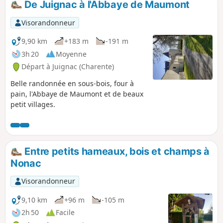
De Juignac à l'Abbaye de Maumont
Visorandonneur
9,90 km
+183 m
-191 m
3h 20
Moyenne
Départ à Juignac (Charente)
Belle randonnée en sous-bois, four à
pain, l'Abbaye de Maumont et de beaux
petit villages.
Entre petits hameaux, bois et champs à
Nonac
Visorandonneur
9,10 km
+96 m
-105 m
2h 50
Facile