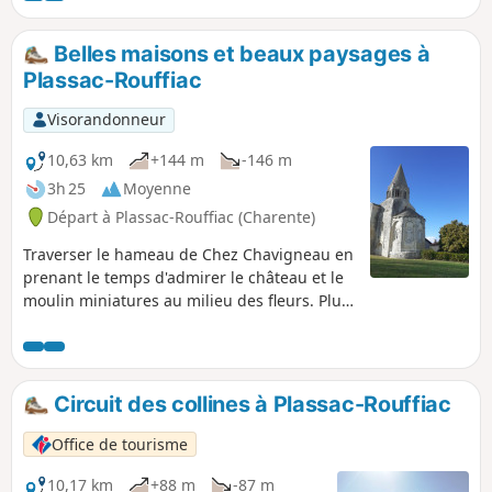
Belles maisons et beaux paysages à
Plassac-Rouffiac
Visorandonneur
10,63 km
+144 m
-146 m
3h 25
Moyenne
Départ à Plassac-Rouffiac (Charente)
Traverser le hameau de Chez Chavigneau en
prenant le temps d'admirer le château et le
moulin miniatures au milieu des fleurs. Plus
loin, vous trouverez des plantations de
cassis, un étang et des maisons très bien
entretenues.
Circuit des collines à Plassac-Rouffiac
Office de tourisme
10,17 km
+88 m
-87 m