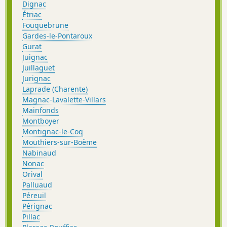
Dignac
Étriac
Fouquebrune
Gardes-le-Pontaroux
Gurat
Juignac
Juillaguet
Jurignac
Laprade (Charente)
Magnac-Lavalette-Villars
Mainfonds
Montboyer
Montignac-le-Coq
Mouthiers-sur-Boëme
Nabinaud
Nonac
Orival
Palluaud
Péreuil
Pérignac
Pillac