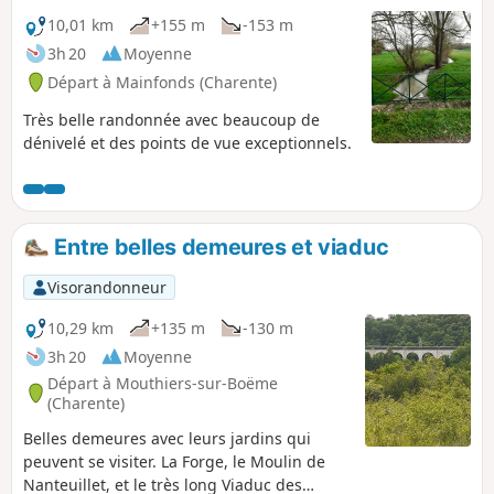
10,01 km
+155 m
-153 m
3h 20
Moyenne
Départ à Mainfonds (Charente)
Très belle randonnée avec beaucoup de
dénivelé et des points de vue exceptionnels.
Entre belles demeures et viaduc
Visorandonneur
10,29 km
+135 m
-130 m
3h 20
Moyenne
Départ à Mouthiers-sur-Boëme
(Charente)
Belles demeures avec leurs jardins qui
peuvent se visiter. La Forge, le Moulin de
Nanteuillet, et le très long Viaduc des