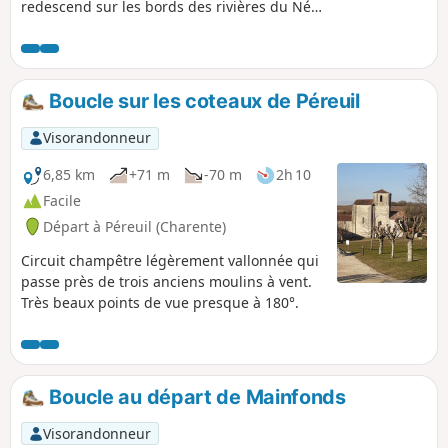
redescend sur les bords des rivières du Né
et de l'Arce, où se trouvent trois moulins à
eau. Ensuite, le parcours remonte dans les
vignes pour redescendre encore sur le bord
du Né. Circuit vallonné et avec de beaux
Boucle sur les coteaux de Péreuil
points de vue.
Visorandonneur
6,85 km
+71 m
-70 m
2h 10
Facile
Départ à Péreuil (Charente)
Circuit champêtre légèrement vallonnée qui
passe près de trois anciens moulins à vent.
Très beaux points de vue presque à 180°.
Boucle au départ de Mainfonds
Visorandonneur