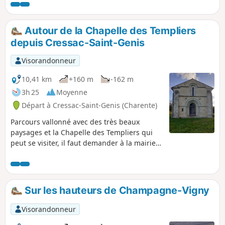
puits remarquables et beaucoup de
bovins, des prairies et des bois.
Autour de la Chapelle des Templiers
depuis Cressac-Saint-Genis
Visorandonneur
10,41 km
+160 m
-162 m
3h 25
Moyenne
Départ à Cressac-Saint-Genis (Charente)
Parcours vallonné avec des très beaux
paysages et la Chapelle des Templiers qui
peut se visiter, il faut demander à la mairie
ou syndicat d'initiative de Blanzac.
Sur les hauteurs de Champagne-Vigny
Visorandonneur