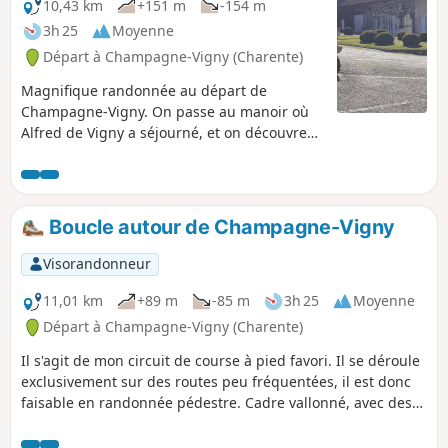
10,43 km
+151 m
-154 m
3h 25
Moyenne
Départ à Champagne-Vigny (Charente)
Magnifique randonnée au départ de
Champagne-Vigny. On passe au manoir où
Alfred de Vigny a séjourné, et on découvre
un riche patrimoine bâti (Église Saint-
Christophe) et de nombreux points de vue
panoramiques (à couper le souffle) sur les
coteaux du Blanzacais.
Boucle autour de Champagne-Vigny
Visorandonneur
11,01 km
+89 m
-85 m
3h 25
Moyenne
Départ à Champagne-Vigny (Charente)
Il s'agit de mon circuit de course à pied favori. Il se déroule
exclusivement sur des routes peu fréquentées, il est donc
faisable en randonnée pédestre. Cadre vallonné, avec des
vignes, d'autres cultures et quelques rares élevages.