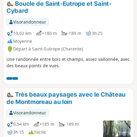
Boucle de Saint-Eutrope et Saint-
p
Cybard
Visorandonneur
10,02 km
+180 m
-189 m
3h 25
Moyenne
Départ à Saint-Eutrope (Charente)
Une randonnée entre bois et champs, assez vallonnée, avec
des beaux points de vues.
Très beaux paysages avec le Château
de Montmoreau au loin
Visorandonneur
9,54 km
+185 m
-189 m
3h 15
Facile