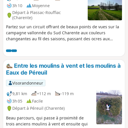
3h 10
Moyenne
Départ à Plassac-Rouffiac
(Charente)
Partez sur un circuit offrant de beaux points de vues sur la
campagne vallonnée du Sud Charente aux couleurs
changeantes au fil des saisons, passant des ocres aux
blancs des collines crayeuses l’hiver, et du vert au doré des
cultures aux beaux jours.
Entre les moulins à vent et les moulins à
Eaux de Péreuil
Visorandonneur
9,81 km
+112 m
-119 m
3h 05
Facile
Départ à Péreuil (Charente)
Beau parcours, qui passe à proximité de
trois anciens moulins à vent et ensuite qui