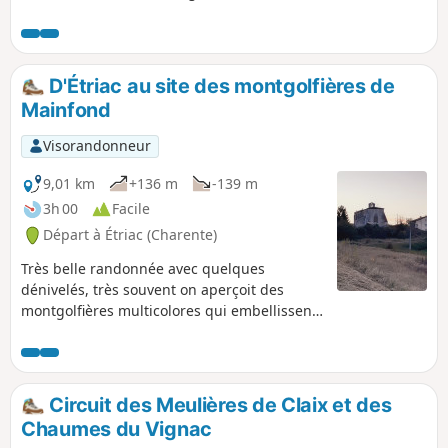
Coutaubières de 303 m de long avec ses 12
arches. Le Moulin du Duc avec ses gîtes.
D'Étriac au site des montgolfières de
Mainfond
Visorandonneur
9,01 km
+136 m
-139 m
3h 00
Facile
Départ à Étriac (Charente)
Très belle randonnée avec quelques
dénivelés, très souvent on aperçoit des
montgolfières multicolores qui embellissent
le ciel et qui agrémentent la randonnée.
Circuit des Meulières de Claix et des
Chaumes du Vignac