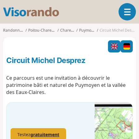
V
O
i
u
s
v
o
Randonnées
Poitou-Charentes
Charente
Puymoyen
Circuit Michel Desprez
r
r
i
a
r
n
l
d
Circuit Michel Desprez
a
o
n
a
Ce parcours est une invitation à découvrir le
v
patrimoine bâti et naturel de Puymoyen et la vallée
i
des Eaux-Claires.
g
a
t
i
o
n
Testez
gratuitement