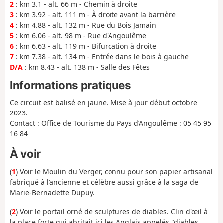
2
: km 3.1 - alt. 66 m - Chemin à droite
3
: km 3.92 - alt. 111 m - À droite avant la barrière
4
: km 4.88 - alt. 132 m - Rue du Bois Jamain
5
: km 6.06 - alt. 98 m - Rue d'Angoulême
6
: km 6.63 - alt. 119 m - Bifurcation à droite
7
: km 7.38 - alt. 134 m - Entrée dans le bois à gauche
D/A
: km 8.43 - alt. 138 m - Salle des Fêtes
Informations pratiques
Ce circuit est balisé en jaune. Mise à jour début octobre
2023.
Contact : Office de Tourisme du Pays d’Angoulême : 05 45 95
16 84
À voir
(
1
) Voir le Moulin du Verger, connu pour son papier artisanal
fabriqué à l’ancienne et célèbre aussi grâce à la saga de
Marie-Bernadette Dupuy.
(
2
) Voir le portail orné de sculptures de diables. Clin d'œil à
la place forte qui abritait ici les Anglais appelés "diables