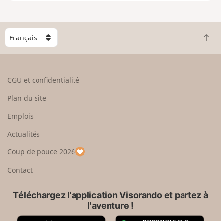
e
n
g
C
r
R
h
a
e
o
n
t
i
d
o
s
CGU et confidentialité
u
i
r
s
Plan du site
e
s
n
e
Emplois
h
z
Actualités
a
u
u
n
Coup de pouce 2026
t
p
a
Contact
y
s
Téléchargez l'application Visorando et partez à
l'aventure !
A
G