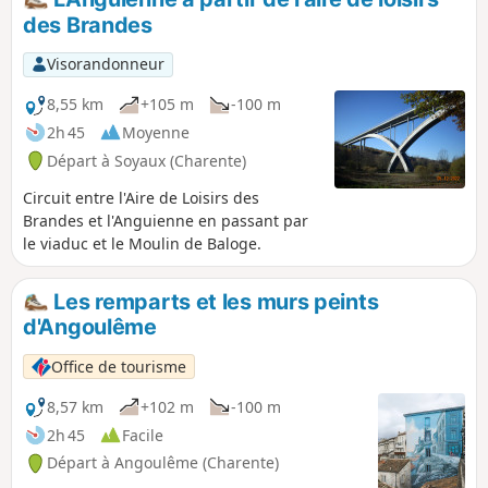
de la porte Saint-Martial à Antornac,
des Brandes
c’est d’abord le logis de Montboulard,
puis le vieux bourg et l’église Saint-
Visorandonneur
Matthieu qui se dévoileront au
promeneur.
8,55 km
+105 m
-100 m
2h 45
Moyenne
Départ à Soyaux (Charente)
Circuit entre l'Aire de Loisirs des
Brandes et l'Anguienne en passant par
le viaduc et le Moulin de Baloge.
Les remparts et les murs peints
d'Angoulême
Office de tourisme
8,57 km
+102 m
-100 m
2h 45
Facile
Départ à Angoulême (Charente)