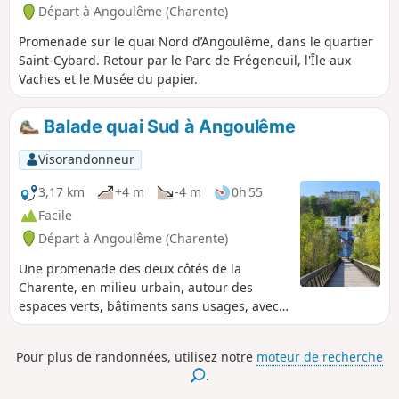
Départ à Angoulême (Charente)
Promenade sur le quai Nord d’Angoulême, dans le quartier
Saint-Cybard. Retour par le Parc de Frégeneuil, l'Île aux
Vaches et le Musée du papier.
Balade quai Sud à Angoulême
Visorandonneur
3,17 km
+4 m
-4 m
0h 55
Facile
Départ à Angoulême (Charente)
Une promenade des deux côtés de la
Charente, en milieu urbain, autour des
espaces verts, bâtiments sans usages, avec
des points de vues très graphiques. Elle se
finira par une belle arrivée le long du quai
Pour plus de randonnées, utilisez notre
moteur de recherche
Sud sur 1km.
.