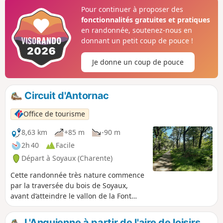
suivant le cours de l’Anguienne et du
Pour continuer à proposer des
haut des falaises.
fonctionnalités gratuites et pratiques
en randonnée, soutenez-nous en
donnant un petit coup de pouce !
Je donne un coup de pouce
Circuit d'Antornac
Office de tourisme
8,63 km
+85 m
-90 m
2h 40
Facile
Départ à Soyaux (Charente)
Cette randonnée très nature commence
par la traversée du bois de Soyaux,
avant d’atteindre le vallon de la Font
Noire et de longer les falaises
d’Entreroches. Après le franchissement
L'Anguienne à partir de l'aire de loisirs