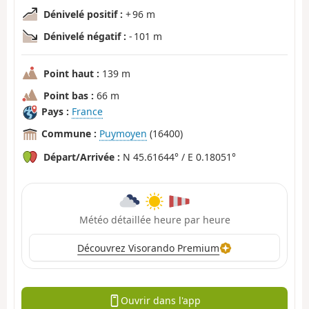
Dénivelé positif :
+ 96 m
Dénivelé négatif :
- 101 m
Point haut :
139 m
Point bas :
66 m
Pays :
France
Commune :
Puymoyen
(16400)
Départ/Arrivée :
N 45.61644° / E 0.18051°
Météo détaillée heure par heure
Découvrez Visorando Premium
Ouvrir dans l'app