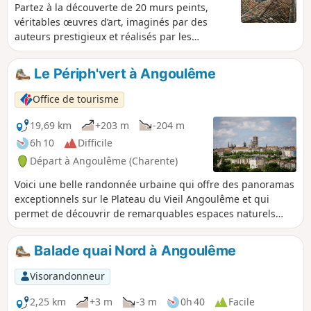
Partez à la découverte de 20 murs peints,
véritables œuvres d’art, imaginés par des
auteurs prestigieux et réalisés par les
muralistes de Cité Création. Depuis son
promontoire rocheux dominant les vallées de
Le Périph'vert à Angoulême
la Charente et de l’Anguienne, Angoulême
offre au promeneur des points de vues
Office de tourisme
remarquables.
19,69 km
+203 m
-204 m
6h 10
Difficile
Départ à Angoulême (Charente)
Voici une belle randonnée urbaine qui offre des panoramas
exceptionnels sur le Plateau du Vieil Angoulême et qui
permet de découvrir de remarquables espaces naturels
préservés à Angoulême, Soyaux, L’Isle d’Espagnac et Gond
Pontouvre. Ce circuit est balisé en Jaune.
Balade quai Nord à Angoulême
Visorandonneur
2,25 km
+3 m
-3 m
0h 40
Facile