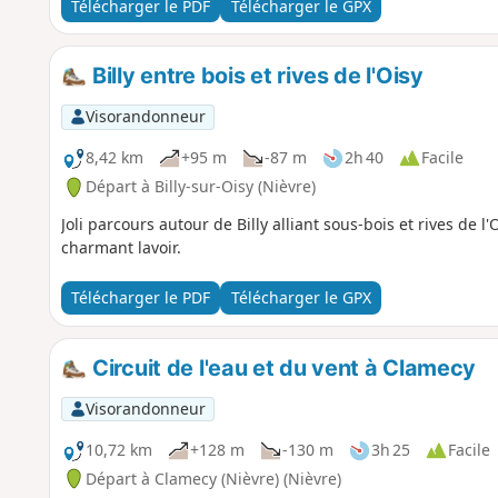
Télécharger le PDF
Télécharger le GPX
Billy entre bois et rives de l'Oisy
Visorandonneur
8,42 km
+95 m
-87 m
2h 40
Facile
Départ à Billy-sur-Oisy (Nièvre)
Joli parcours autour de Billy alliant sous-bois et rives de l
charmant lavoir.
Télécharger le PDF
Télécharger le GPX
Circuit de l'eau et du vent à Clamecy
Visorandonneur
10,72 km
+128 m
-130 m
3h 25
Facile
Départ à Clamecy (Nièvre) (Nièvre)