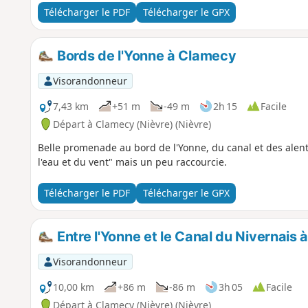
Télécharger le PDF
Télécharger le GPX
Bords de l'Yonne à Clamecy
Visorandonneur
7,43 km
+51 m
-49 m
2h 15
Facile
Départ à Clamecy (Nièvre) (Nièvre)
Belle promenade au bord de l'Yonne, du canal et des alent
l'eau et du vent" mais un peu raccourcie.
Télécharger le PDF
Télécharger le GPX
Entre l'Yonne et le Canal du Nivernais
Visorandonneur
10,00 km
+86 m
-86 m
3h 05
Facile
Départ à Clamecy (Nièvre) (Nièvre)