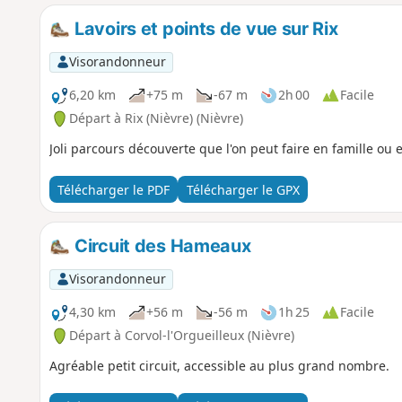
Lavoirs et points de vue sur Rix
Visorandonneur
6,20 km
+75 m
-67 m
2h 00
Facile
Départ à Rix (Nièvre) (Nièvre)
Joli parcours découverte que l'on peut faire en famille ou 
Télécharger le PDF
Télécharger le GPX
Circuit des Hameaux
Visorandonneur
4,30 km
+56 m
-56 m
1h 25
Facile
Départ à Corvol-l'Orgueilleux (Nièvre)
Agréable petit circuit, accessible au plus grand nombre.