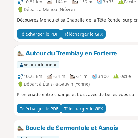
10,81 km
+164 m
-159 m
3h 35
Facile
Départ à Menou (Nièvre)
Découvrez Menou et sa Chapelle de la Tête Ronde, surplom
Télécharger le PDF
Télécharger le GPX
Autour du Tremblay en Forterre
Visorandonneur
10,22 km
+34 m
-31 m
3h 00
Facile
Départ à Étais-la-Sauvin (Yonne)
Promenade entre champs et bois, avec de belles vues sur 
Télécharger le PDF
Télécharger le GPX
Boucle de Sermentole et Asnois