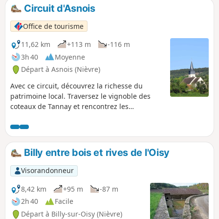
Circuit d'Asnois
Office de tourisme
11,62 km
+113 m
-116 m
3h 40
Moyenne
Départ à Asnois (Nièvre)
Avec ce circuit, découvrez la richesse du
patrimoine local. Traversez le vignoble des
coteaux de Tannay et rencontrez les
producteurs de ce fameux cépage nommé le
"Melon". Longez la célèbre voie navigable, le
Canal du Nivernais et avec un peu de chance,
au détour d'une écluse, vous verrez un bateau
Billy entre bois et rives de l'Oisy
passer une écluse. Découvrez l'Église Saint-
Loup datant du XIIIe siècle et le buste de Paul-
Visorandonneur
Jean Rigollot, inventeur du "Papier Rigollot".
8,42 km
+95 m
-87 m
2h 40
Facile
Départ à Billy-sur-Oisy (Nièvre)