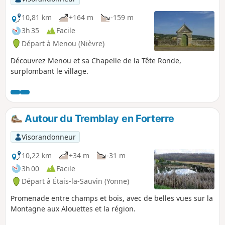
10,81 km
+164 m
-159 m
3h 35
Facile
Départ à Menou (Nièvre)
Découvrez Menou et sa Chapelle de la Tête Ronde,
surplombant le village.
Autour du Tremblay en Forterre
Visorandonneur
10,22 km
+34 m
-31 m
3h 00
Facile
Départ à Étais-la-Sauvin (Yonne)
Promenade entre champs et bois, avec de belles vues sur la
Montagne aux Alouettes et la région.