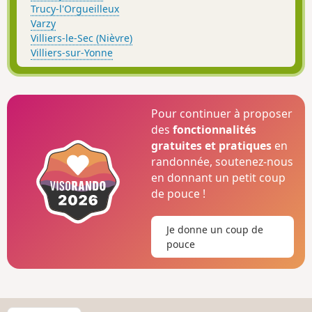
Trucy-l'Orgueilleux
Varzy
Villiers-le-Sec (Nièvre)
Villiers-sur-Yonne
Pour continuer à proposer
des
fonctionnalités
gratuites et pratiques
en
randonnée, soutenez-nous
en donnant un petit coup
de pouce !
Je donne un coup de
pouce