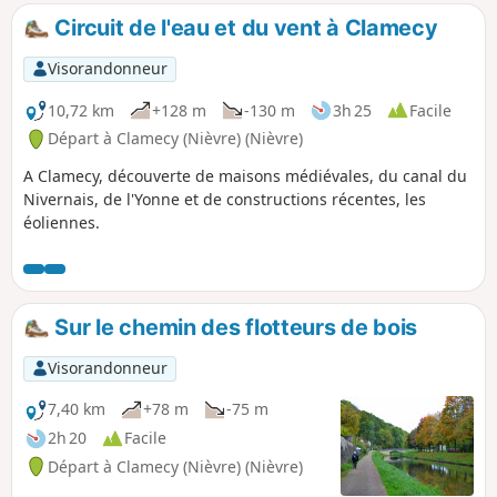
beauté surtout au printemps quand la
Circuit de l'eau et du vent à Clamecy
campagne est fleurie.
Visorandonneur
10,72 km
+128 m
-130 m
3h 25
Facile
Départ à Clamecy (Nièvre) (Nièvre)
A Clamecy, découverte de maisons médiévales, du canal du
Nivernais, de l'Yonne et de constructions récentes, les
éoliennes.
Sur le chemin des flotteurs de bois
Visorandonneur
7,40 km
+78 m
-75 m
2h 20
Facile
Départ à Clamecy (Nièvre) (Nièvre)