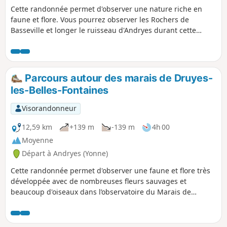
Cette randonnée permet d'observer une nature riche en
faune et flore. Vous pourrez observer les Rochers de
Basseville et longer le ruisseau d'Andryes durant cette
randonnée. Tôt le matin ou en fin de journée, vous pourrez
observer les alouettes dans les champs.
Parcours autour des marais de Druyes-
les-Belles-Fontaines
Visorandonneur
12,59 km
+139 m
-139 m
4h 00
Moyenne
Départ à Andryes (Yonne)
Cette randonnée permet d'observer une faune et flore très
développée avec de nombreuses fleurs sauvages et
beaucoup d'oiseaux dans l’observatoire du Marais de
Druyes ainsi que de beaux paysages dans la forêt.