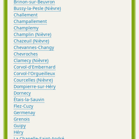
Brinon-sur-Beuvron
Bussy-la-Pesle (Nièvre)
Challement
Champallement
Champlemy
Champlin (Nièvre)
Chazeuil (Nièvre)
Chevannes-Changy
Chevroches
Clamecy (Nièvre)
Corvol-d'Embernard
Corvol-l'Orgueilleux
Courcelles (Nièvre)
Dompierre-sur-Héry
Dornecy
Étais-la-Sauvin
Flez-Cuzy
Germenay
Grenois
Guipy
Héry
La Chapelle-Saint-André