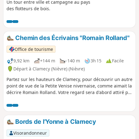
Un tour entre ville et campagne au pays
des flotteurs de bois.
Chemin des Écrivains "Romain Rolland"
Office de tourisme
9,92 km
+144 m
-140 m
3h 15
Facile
Départ à Clamecy (Nièvre) (Nièvre)
Partez sur les hauteurs de Clamecy, pour découvrir un autre
point de vue de la Petite Venise nivernaise, comme aimait la
décrire Romain Rolland. Votre regard sera d'abord attiré par
l'Yonne, la statue du flotteur et l'Église Notre-Dame-de-
Bethléem, souvenir de l'évêché, exilé à Clamecy au XIIIe
siècle. Depuis Sembert, Clamecy et son centre historique
médiéval semblent nichés au creux d'une nature luxuriante,
Bords de l'Yonne à Clamecy
traversée par l'Yonne et le canal du Nivernais, l'un des plus
beaux canaux d'Europe.
Visorandonneur