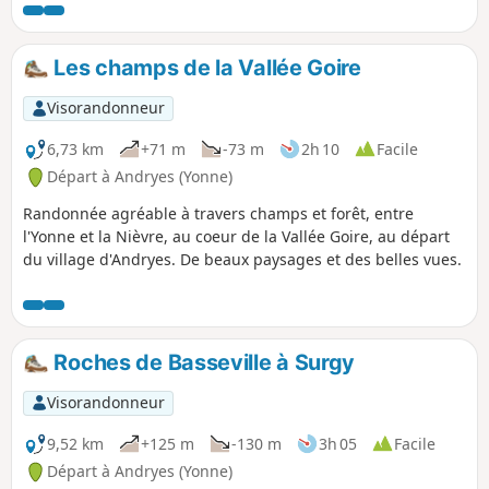
Les champs de la Vallée Goire
Visorandonneur
6,73 km
+71 m
-73 m
2h 10
Facile
Départ à Andryes (Yonne)
Randonnée agréable à travers champs et forêt, entre
l'Yonne et la Nièvre, au coeur de la Vallée Goire, au départ
du village d'Andryes. De beaux paysages et des belles vues.
Roches de Basseville à Surgy
Visorandonneur
9,52 km
+125 m
-130 m
3h 05
Facile
Départ à Andryes (Yonne)