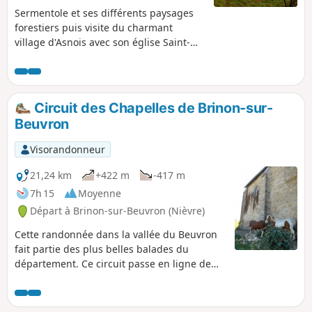
Sermentole et ses différents paysages
forestiers puis visite du charmant
village d'Asnois avec son église Saint-
Loup, son château, son lavoir et son coin
baignade.
Circuit des Chapelles de Brinon-sur-
Beuvron
Visorandonneur
21,24 km
+422 m
-417 m
7h 15
Moyenne
Départ à Brinon-sur-Beuvron (Nièvre)
Cette randonnée dans la vallée du Beuvron
fait partie des plus belles balades du
département. Ce circuit passe en ligne de
crêtes, reliant à la fois les Chapelles de
Grenois, de Hubans et le site de la Vierge à
Asnan. Il offre des points de vue de toute