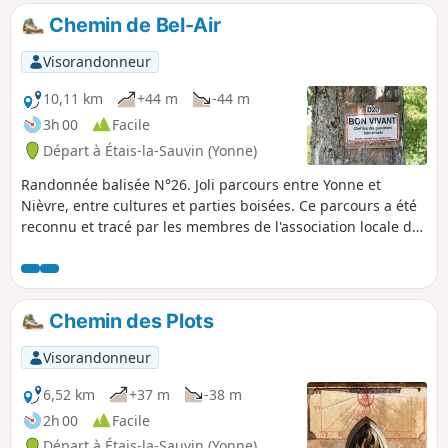
Chemin de Bel-Air
Visorandonneur
10,11 km
+44 m
-44 m
3h 00
Facile
Départ à Étais-la-Sauvin (Yonne)
Randonnée balisée N°26. Joli parcours entre Yonne et
Nièvre, entre cultures et parties boisées. Ce parcours a été
reconnu et tracé par les membres de l'association locale de
randonneurs. Il peut être parcouru à cheval ou en VTT mais
en sens inverse.
Chemin des Plots
Visorandonneur
6,52 km
+37 m
-38 m
2h 00
Facile
Départ à Étais-la-Sauvin (Yonne)