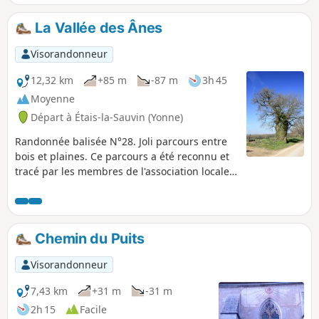
d'extraction de pierres calcaires, elles ont
servi à construire les maisons, les ponts de
La Vallée des Ânes
la région. Magnifiques panoramas de part et
d'autre de cette voie qui reliait en son temps
Visorandonneur
Auxerre à Nevers avec principal carrefour,
Entrains-sur-Nohain.
12,32 km
+85 m
-87 m
3h 45
Moyenne
Départ à Étais-la-Sauvin (Yonne)
Randonnée balisée N°28. Joli parcours entre
bois et plaines. Ce parcours a été reconnu et
tracé par les membres de l'association locale
"À Travers Champs". Il est totalement balisé
avec des plaquettes Jaunes, écritures Noires
et fléchage Jaune sur fond Rouge. Il peut être
parcouru à cheval ou VTT.
Chemin du Puits
Visorandonneur
7,43 km
+31 m
-31 m
2h 15
Facile