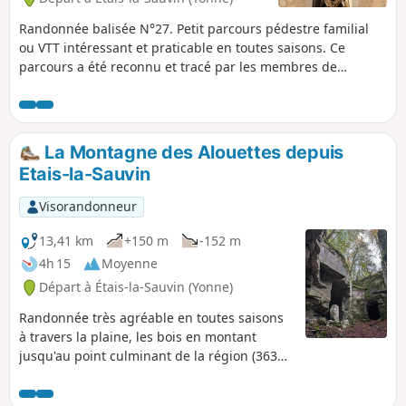
Randonnée balisée N°27. Petit parcours pédestre familial
ou VTT intéressant et praticable en toutes saisons. Ce
parcours a été reconnu et tracé par les membres de
l'association locale A Travers Champs. Il est totalement
balisé avec des plaquettes jaunes, écritures noires et
fléchage jaune sur fond rouge.
La Montagne des Alouettes depuis
Etais-la-Sauvin
Visorandonneur
13,41 km
+150 m
-152 m
4h 15
Moyenne
Départ à Étais-la-Sauvin (Yonne)
Randonnée très agréable en toutes saisons
à travers la plaine, les bois en montant
jusqu'au point culminant de la région (363
m). Sur l'ancienne voie romaine, découvrez
les anciennes carrières souterraines