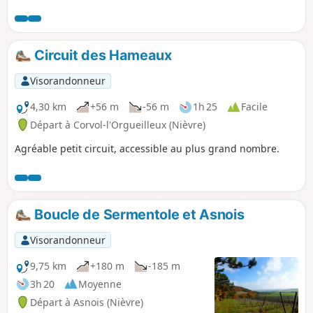
Circuit des Hameaux
Visorandonneur
4,30 km
+56 m
-56 m
1h 25
Facile
Départ à Corvol-l'Orgueilleux (Nièvre)
Agréable petit circuit, accessible au plus grand nombre.
Boucle de Sermentole et Asnois
Visorandonneur
9,75 km
+180 m
-185 m
3h 20
Moyenne
Départ à Asnois (Nièvre)