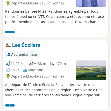
Départ à Étais-la-Sauvin (Yonne)
Randonnée balisée N°29. Randonnée agréable par tous
temps à pied ou en VTT. Ce parcours a été reconnu et tracé
par les membres de l'association locale À Travers Champs. Il
est totalement balisé avec des plaquettes Jaunes, écritures
Noires et fléchage Jaune sur fond Rouge.
Les Écoliers
Visorandonneur
11,09 km
+138 m
-170 m
3h 35
Moyenne
Départ à Étais-la-Sauvin (Yonne)
Au départ de l'école d'Étais-la-Sauvin, découverte des
chemins et des panoramas de la région. Découverte d'une
voie romaine, de carrières souterraines. Pique-nique sur les
chaumes de la crête en bordure de forêt ou sous les voûtes
d'arbres. Cette randonnée a été réalisée sans difficulté par
des groupes d'enfants allant de 8 à 11 ans.