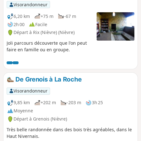
p
Visorandonneur
6,20 km
+75 m
-67 m
2h 00
Facile
Départ à Rix (Nièvre) (Nièvre)
Joli parcours découverte que l'on peut
faire en famille ou en groupe.
De Grenois à La Roche
Visorandonneur
9,85 km
+202 m
-203 m
3h 25
Moyenne
Départ à Grenois (Nièvre)
Très belle randonnée dans des bois très agréables, dans le
Haut Nivernais.