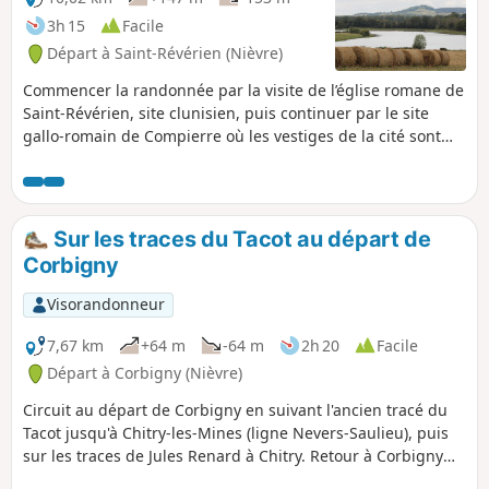
3h 15
Facile
Départ à Saint-Révérien (Nièvre)
Commencer la randonnée par la visite de l’église romane de
Saint-Révérien, site clunisien, puis continuer par le site
gallo-romain de Compierre où les vestiges de la cité sont
encore visibles et commentés. Après être passé à proximité
d’étangs avec en point de mire la butte de Montenoison, le
chemin vous mènera dans le village de Compierre, au
sommet d’une butte dominée par un château avec un point
Sur les traces du Tacot au départ de
de vue magnifique au pied de celui-ci.
Corbigny
Visorandonneur
7,67 km
+64 m
-64 m
2h 20
Facile
Départ à Corbigny (Nièvre)
Circuit au départ de Corbigny en suivant l'ancien tracé du
Tacot jusqu'à Chitry-les-Mines (ligne Nevers-Saulieu), puis
sur les traces de Jules Renard à Chitry. Retour à Corbigny
par l'ancienne voie romaine.