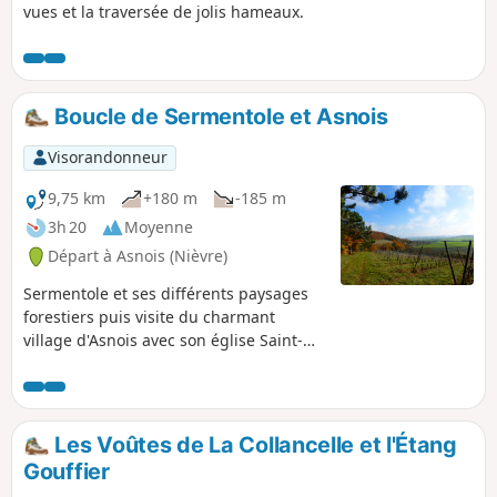
vues et la traversée de jolis hameaux.
Boucle de Sermentole et Asnois
Visorandonneur
9,75 km
+180 m
-185 m
3h 20
Moyenne
Départ à Asnois (Nièvre)
Sermentole et ses différents paysages
forestiers puis visite du charmant
village d'Asnois avec son église Saint-
Loup, son château, son lavoir et son coin
baignade.
Les Voûtes de La Collancelle et l'Étang
Gouffier