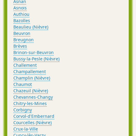
Asnan
Asnois
Authiou
Bazolles
Beaulieu (Nièvre)
Beuvron
Breugnon
Brèves
Brinon-sur-Beuvron
Bussy-la-Pesle (Nièvre)
Challement
Champallement
Champlin (Nièvre)
Chaumot
Chazeuil (Nièvre)
Chevannes-Changy
Chitry-les-Mines
Corbigny
Corvol-d'Embernard
Courcelles (Nièvre)
Crux-la-Ville
Cuncy-lès-Varzy