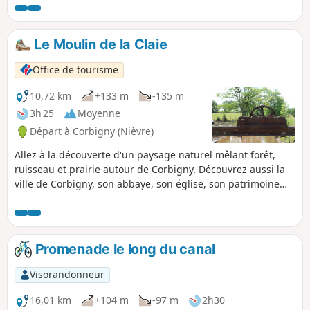
Le Moulin de la Claie
Office de tourisme
10,72 km
+133 m
-135 m
3h 25
Moyenne
Départ à Corbigny (Nièvre)
Allez à la découverte d'un paysage naturel mêlant forêt,
ruisseau et prairie autour de Corbigny. Découvrez aussi la
ville de Corbigny, son abbaye, son église, son patrimoine
riche et ses nombreux événements.
Promenade le long du canal
Visorandonneur
16,01 km
+104 m
-97 m
2h30