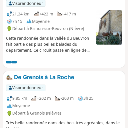
Visorandonneur
21,24 km
+422 m
-417 m
7h 15
Moyenne
Départ à Brinon-sur-Beuvron (Nièvre)
Cette randonnée dans la vallée du Beuvron
fait partie des plus belles balades du
département. Ce circuit passe en ligne de
crêtes, reliant à la fois les Chapelles de
Grenois, de Hubans et le site de la Vierge à
Asnan. Il offre des points de vue de toute
beauté surtout au printemps quand la
De Grenois à La Roche
campagne est fleurie.
Visorandonneur
9,85 km
+202 m
-203 m
3h 25
Moyenne
Départ à Grenois (Nièvre)
Très belle randonnée dans des bois très agréables, dans le