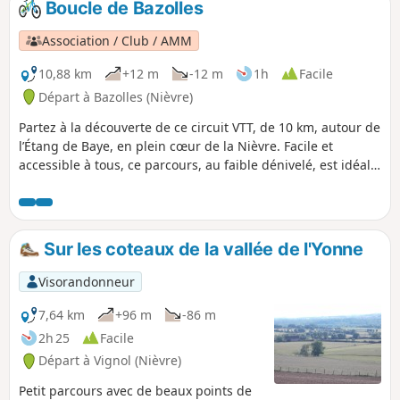
Boucle de Bazolles
sentiers forestiers ou pistes cyclables, chacun y trouve son
terrain de jeu préféré. Avec un dénivelé modéré de 140
Association / Club / AMM
mètres, un peu de forme est utile, mais rien
d’insurmontable pour les amateurs de balades sportives.
10,88 km
+12 m
-12 m
1h
Facile
C'est la sortie idéale pour allier plaisir du vélo, découverte
Départ à Bazolles (Nièvre)
du patrimoine nivernais, et bol d’air en pleine nature !
Partez à la découverte de ce circuit VTT, de 10 km, autour de
l’Étang de Baye, en plein cœur de la Nièvre. Facile et
accessible à tous, ce parcours, au faible dénivelé, est idéal
pour une sortie en famille ou pour les sportifs souhaitant
une balade détente. Entre chemins boisés, rives paisibles et
écosystèmes variés offrant de magnifiques panoramas sur
l’étang, vous profiterez d’un cadre naturel ressourçant. Une
Sur les coteaux de la vallée de l'Yonne
boucle parfaite pour allier plaisir du vélo et découverte des
paysages préservés du Morvan !
Visorandonneur
7,64 km
+96 m
-86 m
2h 25
Facile
Départ à Vignol (Nièvre)
Petit parcours avec de beaux points de