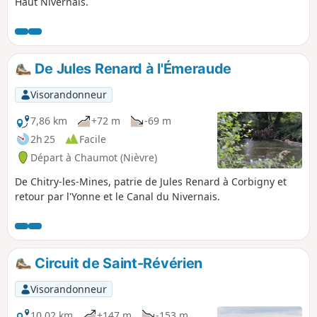
Haut Nivernais.
De Jules Renard à l'Émeraude
Visorandonneur
7,86 km
+72 m
-69 m
2h 25
Facile
Départ à Chaumot (Nièvre)
De Chitry-les-Mines, patrie de Jules Renard à Corbigny et
retour par l'Yonne et le Canal du Nivernais.
Circuit de Saint-Révérien
Visorandonneur
10,02 km
+147 m
-153 m