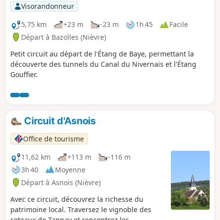
Visorandonneur
5,75 km
+23 m
-23 m
1h 45
Facile
Départ à Bazolles (Nièvre)
Petit circuit au départ de l'Étang de Baye, permettant la
découverte des tunnels du Canal du Nivernais et l'Étang
Gouffier.
Circuit d'Asnois
Office de tourisme
11,62 km
+113 m
-116 m
3h 40
Moyenne
Départ à Asnois (Nièvre)
Avec ce circuit, découvrez la richesse du
patrimoine local. Traversez le vignoble des
coteaux de Tannay et rencontrez les