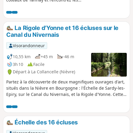
producteurs de ce fameux cépage nommé le
"Melon". Longez la célèbre voie navigable, le
Canal du Nivernais et avec un peu de chance,
au détour d'une écluse, vous verrez un bateau
La Rigole d'Yonne et 16 écluses sur le
passer une écluse. Découvrez l'Église Saint-
Canal du Nivernais
Loup datant du XIIIe siècle et le buste de Paul-
Jean Rigollot, inventeur du "Papier Rigollot".
Visorandonneur
10,55 km
+45 m
-46 m
3h 10
Facile
Départ à La Collancelle (Nièvre)
Partez à la découverte de deux magnifiques ouvrages d'art,
situés dans la Nièvre en Bourgogne : l'Échelle de Sardy-les-
Epiry, sur le Canal du Nivernais, et la Rigole d'Yonne. Cette
promenade, longe le Canal du Nivernais sur une Voie Verte.
Vous admirez une enfilade d'écluses, 16 au total sur un peu
plus de 3 km. Votre marche continue en surplomb du canal,
au bord de la rigole d'Yonne, qui permet d'alimenter le
Échelle des 16 écluses
canal en eau, depuis le lac de Pannecière.