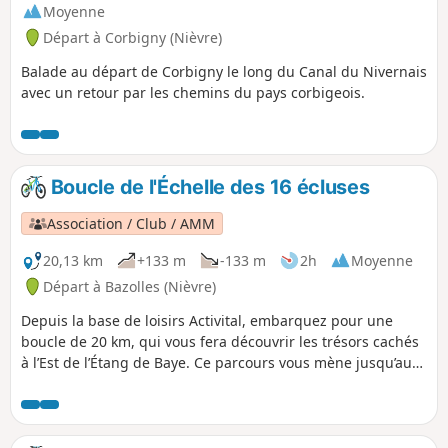
Moyenne
Départ à Corbigny (Nièvre)
Balade au départ de Corbigny le long du Canal du Nivernais
avec un retour par les chemins du pays corbigeois.
Boucle de l'Échelle des 16 écluses
Association / Club / AMM
20,13 km
+133 m
-133 m
2h
Moyenne
Départ à Bazolles (Nièvre)
Depuis la base de loisirs Activital, embarquez pour une
boucle de 20 km, qui vous fera découvrir les trésors cachés
à l’Est de l’Étang de Baye. Ce parcours vous mène jusqu’aux
impressionnantes voûtes de la Collancelle, longe l’échelle
des 16 écluses, et vous fait pédaler au fil du paisible Canal
du Nivernais. Facile et ouvert à tous, ce circuit se distingue
par la diversité de ses paysages : chemins agricoles,