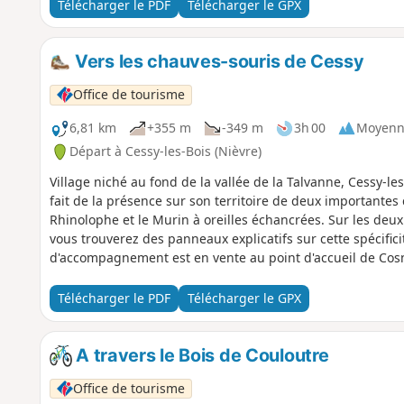
Télécharger le PDF
Télécharger le GPX
Vers les chauves-souris de Cessy
Office de tourisme
6,81 km
+355 m
-349 m
3h 00
Moyenn
Départ à Cessy-les-Bois (Nièvre)
Village niché au fond de la vallée de la Talvanne, Cessy-l
fait de la présence sur son territoire de deux importantes
Rhinolophe et le Murin à oreilles échancrées. Sur les deu
vous trouverez des panneaux explicatifs sur cette spécifici
d'accompagnement est en vente au point d'accueil de Cosn
Bourgogne Cœur de Loire.
Télécharger le PDF
Télécharger le GPX
A travers le Bois de Couloutre
Office de tourisme