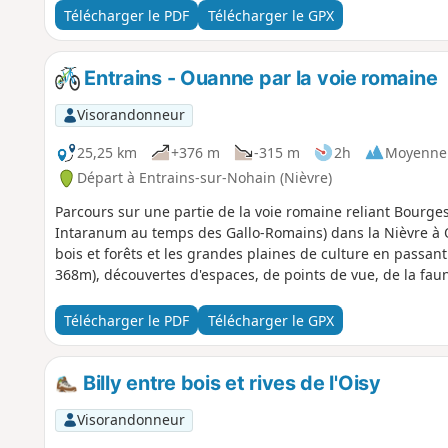
Télécharger le PDF
Télécharger le GPX
Entrains - Ouanne par la voie romaine
Visorandonneur
25,25 km
+376 m
-315 m
2h
Moyenne
Départ à Entrains-sur-Nohain (Nièvre)
Parcours sur une partie de la voie romaine reliant Bourg
Intaranum au temps des Gallo-Romains) dans la Nièvre à 
bois et forêts et les grandes plaines de culture en passan
368m), découvertes d'espaces, de points de vue, de la faune 
Télécharger le PDF
Télécharger le GPX
Billy entre bois et rives de l'Oisy
Visorandonneur