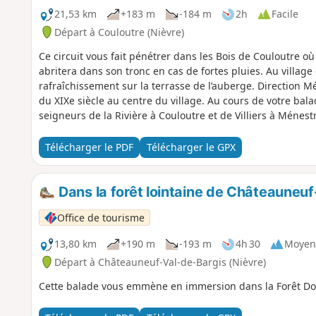
21,53 km
+183 m
-184 m
2h
Facile
Départ à Couloutre (Nièvre)
Ce circuit vous fait pénétrer dans les Bois de Couloutre où
abritera dans son tronc en cas de fortes pluies. Au village
rafraîchissement sur la terrasse de l’auberge. Direction M
du XIXe siècle au centre du village. Au cours de votre bal
seigneurs de la Rivière à Couloutre et de Villiers à Ménest
Télécharger le PDF
Télécharger le GPX
Dans la forêt lointaine de Châteauneu
Office de tourisme
13,80 km
+190 m
-193 m
4h 30
Moyen
Départ à Châteauneuf-Val-de-Bargis (Nièvre)
Cette balade vous emmène en immersion dans la Forêt Dom