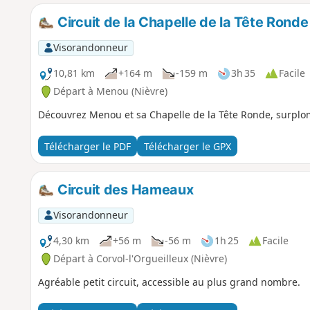
Circuit de la Chapelle de la Tête Ronde
Visorandonneur
10,81 km
+164 m
-159 m
3h 35
Facile
Départ à Menou (Nièvre)
Découvrez Menou et sa Chapelle de la Tête Ronde, surplom
Télécharger le PDF
Télécharger le GPX
Circuit des Hameaux
Visorandonneur
4,30 km
+56 m
-56 m
1h 25
Facile
Départ à Corvol-l'Orgueilleux (Nièvre)
Agréable petit circuit, accessible au plus grand nombre.