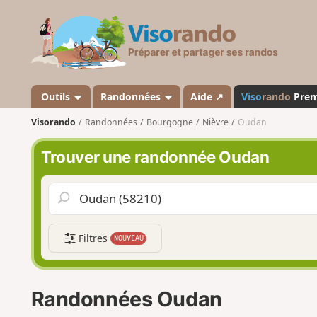
V
i
s
o
r
a
Outils
Randonnées
Aide ↗
Viso
rando
Pre
n
Visorando
Randonnées
Bourgogne
Nièvre
Oudan
d
o
Trouver une randonnée Oudan
Filtres
NOUVEAU
Randonnées Oudan