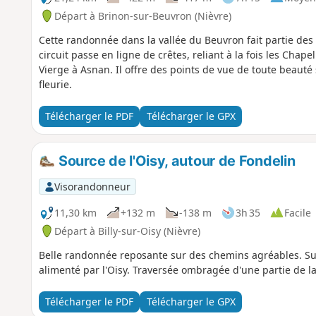
Départ à Brinon-sur-Beuvron (Nièvre)
Cette randonnée dans la vallée du Beuvron fait partie des
circuit passe en ligne de crêtes, reliant à la fois les Chape
Vierge à Asnan. Il offre des points de vue de toute beau
fleurie.
Télécharger le PDF
Télécharger le GPX
Source de l'Oisy, autour de Fondelin
Visorandonneur
11,30 km
+132 m
-138 m
3h 35
Facile
Départ à Billy-sur-Oisy (Nièvre)
Belle randonnée reposante sur des chemins agréables. Sur le
alimenté par l'Oisy. Traversée ombragée d'une partie de la
Télécharger le PDF
Télécharger le GPX