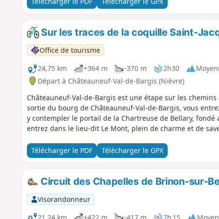
Télécharger le PDF
Télécharger le GPX
Sur les traces de la coquille Saint-Jac
Office de tourisme
24,75 km
+364 m
-370 m
2h30
Moyen
Départ à Châteauneuf-Val-de-Bargis (Nièvre)
Châteauneuf-Val-de-Bargis est une étape sur les chemins 
sortie du bourg de Châteauneuf-Val-de-Bargis, vous entrez
y contempler le portail de la Chartreuse de Bellary, fondé au
entrez dans le lieu-dit Le Mont, plein de charme et de sa
Télécharger le PDF
Télécharger le GPX
Circuit des Chapelles de Brinon-sur-B
Visorandonneur
21,24 km
+422 m
-417 m
7h 15
Moyen