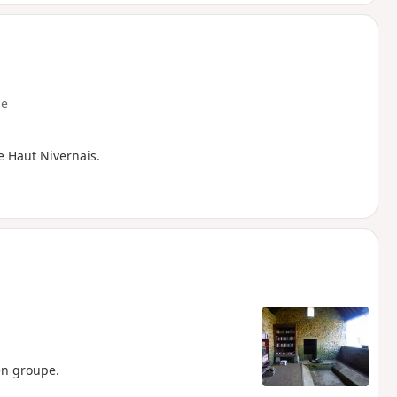
e
e Haut Nivernais.
en groupe.