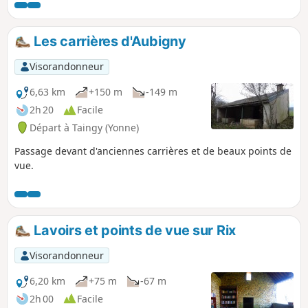
Les carrières d'Aubigny
Visorandonneur
6,63 km
+150 m
-149 m
2h 20
Facile
Départ à Taingy (Yonne)
Passage devant d'anciennes carrières et de beaux points de
vue.
Lavoirs et points de vue sur Rix
Visorandonneur
6,20 km
+75 m
-67 m
2h 00
Facile