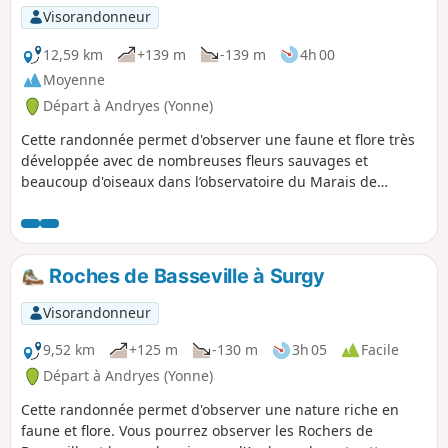
Visorandonneur
12,59 km
+139 m
-139 m
4h 00
Moyenne
Départ à Andryes (Yonne)
Cette randonnée permet d'observer une faune et flore très
développée avec de nombreuses fleurs sauvages et
beaucoup d'oiseaux dans l’observatoire du Marais de
Druyes ainsi que de beaux paysages dans la forêt.
Roches de Basseville à Surgy
Visorandonneur
9,52 km
+125 m
-130 m
3h 05
Facile
Départ à Andryes (Yonne)
Cette randonnée permet d'observer une nature riche en
faune et flore. Vous pourrez observer les Rochers de