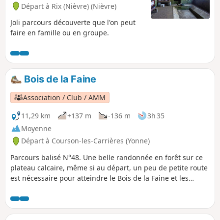
Départ à Rix (Nièvre) (Nièvre)
Joli parcours découverte que l'on peut
faire en famille ou en groupe.
Bois de la Faine
Association / Club / AMM
11,29 km
+137 m
-136 m
3h 35
Moyenne
Départ à Courson-les-Carrières (Yonne)
Parcours balisé N°48. Une belle randonnée en forêt sur ce
plateau calcaire, même si au départ, un peu de petite route
est nécessaire pour atteindre le Bois de la Faine et les
suivants. Le massif forestier traversé est riche en essences
de bois et en spécimens de chênes et de hêtres et n'a pas à
rougir de la Forêt de Frétoy, sa voisine toute proche.