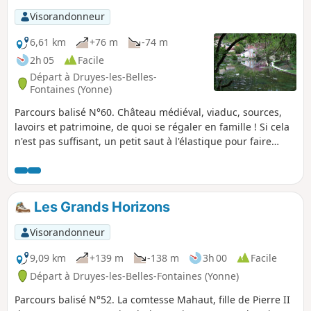
Visorandonneur
6,61 km
+76 m
-74 m
2h 05
Facile
Départ à Druyes-les-Belles-
Fontaines (Yonne)
Parcours balisé N°60. Château médiéval, viaduc, sources,
lavoirs et patrimoine, de quoi se régaler en famille ! Si cela
n'est pas suffisant, un petit saut à l'élastique pour faire
monter l'adrénaline ? Druyes-les-Belles-Fontaines est classé
dans les villages "Cités de caractères de Bourgogne -
Franche-Comté".
Les Grands Horizons
Visorandonneur
9,09 km
+139 m
-138 m
3h 00
Facile
Départ à Druyes-les-Belles-Fontaines (Yonne)
Parcours balisé N°52. La comtesse Mahaut, fille de Pierre II