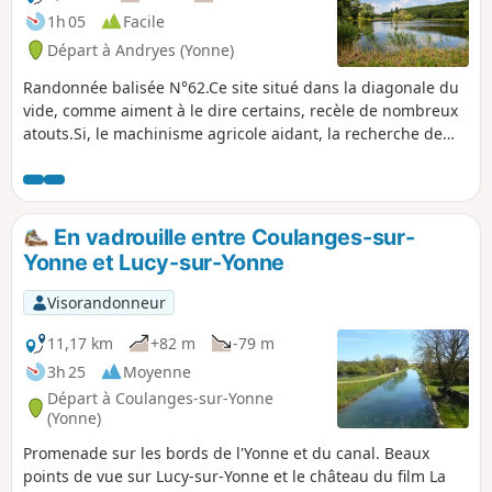
1h 05
Facile
Départ à Andryes (Yonne)
Randonnée balisée N°62.Ce site situé dans la diagonale du
vide, comme aiment à le dire certains, recèle de nombreux
atouts.Si, le machinisme agricole aidant, la recherche de
productivité était l'objectif au milieu du XXe siècle, n'ayant
pas conduit aux résultats escomptés, aujourd'hui, c'est vers
une restauration de la biodiversité que l'on s'oriente. La
faune et la flore reviennent progressivement.Découvrir ce
En vadrouille entre Coulanges-sur-
patrimoine concourt aussi à instruire les enfants.Superbe
Yonne et Lucy-sur-Yonne
promenade pédagogique!
Visorandonneur
11,17 km
+82 m
-79 m
3h 25
Moyenne
Départ à Coulanges-sur-Yonne
(Yonne)
Promenade sur les bords de l'Yonne et du canal. Beaux
points de vue sur Lucy-sur-Yonne et le château du film La