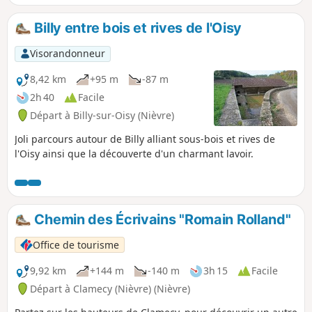
Billy entre bois et rives de l'Oisy
Visorandonneur
8,42 km
+95 m
-87 m
2h 40
Facile
Départ à Billy-sur-Oisy (Nièvre)
Joli parcours autour de Billy alliant sous-bois et rives de
l'Oisy ainsi que la découverte d'un charmant lavoir.
Chemin des Écrivains "Romain Rolland"
Office de tourisme
9,92 km
+144 m
-140 m
3h 15
Facile
Départ à Clamecy (Nièvre) (Nièvre)