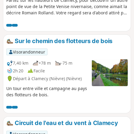
Partez sur les hauteurs de Clamecy, pour découvrir un autre
point de vue de la Petite Venise nivernaise, comme aimait la
décrire Romain Rolland. Votre regard sera d'abord attiré par
l'Yonne, la statue du flotteur et l'Église Notre-Dame-de-
Bethléem, souvenir de l'évêché, exilé à Clamecy au XIIIe
siècle. Depuis Sembert, Clamecy et son centre historique
médiéval semblent nichés au creux d'une nature luxuriante,
Sur le chemin des flotteurs de bois
traversée par l'Yonne et le canal du Nivernais, l'un des plus
beaux canaux d'Europe.
Visorandonneur
7,40 km
+78 m
-75 m
2h 20
Facile
Départ à Clamecy (Nièvre) (Nièvre)
Un tour entre ville et campagne au pays
des flotteurs de bois.
Circuit de l'eau et du vent à Clamecy