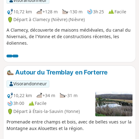
Visorandonneur
10,72 km
+128 m
-130 m
3h 25
Facile
Départ à Clamecy (Nièvre) (Nièvre)
A Clamecy, découverte de maisons médiévales, du canal du
Nivernais, de l'Yonne et de constructions récentes, les
éoliennes.
Autour du Tremblay en Forterre
Visorandonneur
10,22 km
+34 m
-31 m
3h 00
Facile
Départ à Étais-la-Sauvin (Yonne)
Promenade entre champs et bois, avec de belles vues sur la
Montagne aux Alouettes et la région.