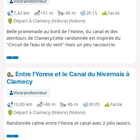
Visorandonneur
7,43 km
+51 m
-49 m
2h 15
Facile
Départ à Clamecy (Nièvre) (Nièvre)
Belle promenade au bord de l'Yonne, du canal et des
alentours de Clamecy.Cette randonnée est inspirée du
"Circuit de l'eau et du vent" mais un peu raccourcie.
Entre l'Yonne et le Canal du Nivernais à
Clamecy
Visorandonneur
10,00 km
+86 m
-86 m
3h 05
Facile
Départ à Clamecy (Nièvre) (Nièvre)
Randonnée calme entre l'Yonne et canal avec 2 jolis lavoirs.