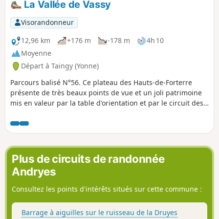
La Vallée de Vassy
Visorandonneur
12,96 km
+176 m
-178 m
4h 10
Moyenne
Départ à Taingy (Yonne)
Parcours balisé N°56. Ce plateau des Hauts-de-Forterre
présente de très beaux points de vue et un joli patrimoine
mis en valeur par la table d'orientation et par le circuit des
enseignes des vieux métiers réparties dans le village.
Plus de circuits de randonnée
Andryes
Consultez les points d'intérêts situés sur cette commune :
Barrage à aiguilles sur le ruisseau de la Druyes