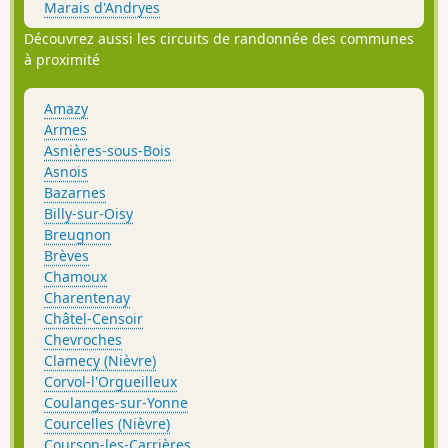
Marais d'Andryes
Découvrez aussi les circuits de randonnée des communes
à proximité
Amazy
Armes
Asnières-sous-Bois
Asnois
Bazarnes
Billy-sur-Oisy
Breugnon
Brèves
Chamoux
Charentenay
Châtel-Censoir
Chevroches
Clamecy (Nièvre)
Corvol-l'Orgueilleux
Coulanges-sur-Yonne
Courcelles (Nièvre)
Courson-les-Carrières