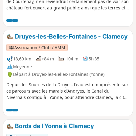
de Courtenay, n'en reviendrait certainement pas de voir son
château-fort ouvert au grand public ainsi que les terres et
forêts alentours. Profitez-en lors de belles journées pour
allier histoire et patrimoine.
Druyes-les-Belles-Fontaines - Clamecy
Association / Club / AMM
18,69 km
+84 m
-104 m
5h 35
Moyenne
Départ à Druyes-les-Belles-Fontaines (Yonne)
Depuis les Sources de la Druyes, l'eau est omniprésente sur
ce parcours avec les marais d'Andryes, le Canal du
Nivernais contigu à l'Yonne, pour atteindre Clamecy, la cité
des flotteurs.
Bords de l'Yonne à Clamecy