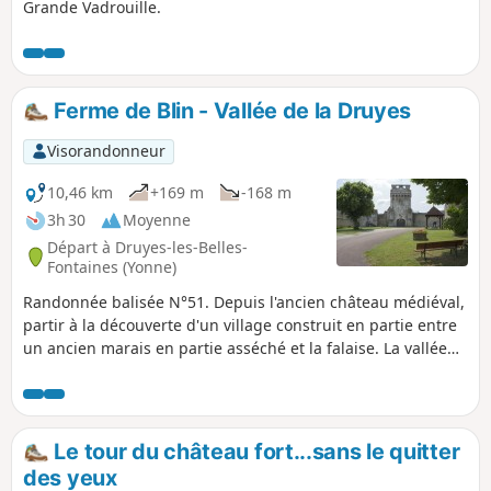
Grande Vadrouille.
Ferme de Blin - Vallée de la Druyes
Visorandonneur
10,46 km
+169 m
-168 m
3h 30
Moyenne
Départ à Druyes-les-Belles-
Fontaines (Yonne)
Randonnée balisée N°51. Depuis l'ancien château médiéval,
partir à la découverte d'un village construit en partie entre
un ancien marais en partie asséché et la falaise. La vallée
de la Druyes vous accueille dans un écrin de verdure qui
tranche avec les pierres calcaires qui soutiennent l'édifice
en ruine. Druyes-les-Belles-Fontaines est classé dans les
villages "Cités de caractères de Bourgogne - Franche-
Le tour du château fort...sans le quitter
Comté".
des yeux