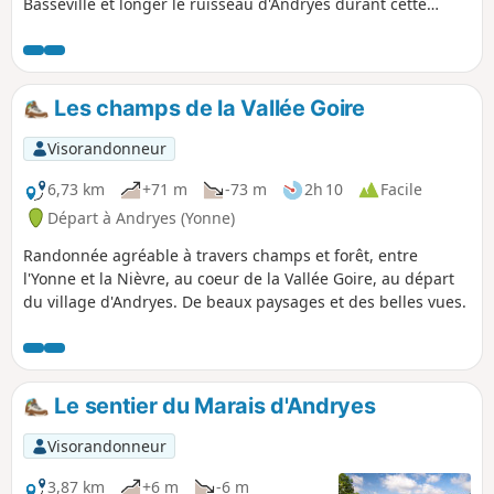
Basseville et longer le ruisseau d'Andryes durant cette
randonnée. Tôt le matin ou en fin de journée, vous pourrez
observer les alouettes dans les champs.
Les champs de la Vallée Goire
Visorandonneur
6,73 km
+71 m
-73 m
2h 10
Facile
Départ à Andryes (Yonne)
Randonnée agréable à travers champs et forêt, entre
l'Yonne et la Nièvre, au coeur de la Vallée Goire, au départ
du village d'Andryes. De beaux paysages et des belles vues.
Le sentier du Marais d'Andryes
Visorandonneur
3,87 km
+6 m
-6 m