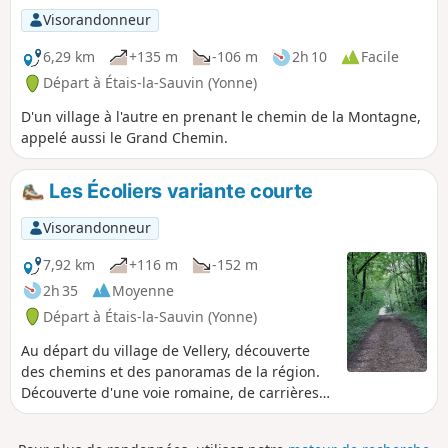
Visorandonneur
6,29 km
+135 m
-106 m
2h 10
Facile
Départ à Étais-la-Sauvin (Yonne)
D'un village à l'autre en prenant le chemin de la Montagne,
appelé aussi le Grand Chemin.
Les Écoliers variante courte
Visorandonneur
7,92 km
+116 m
-152 m
2h 35
Moyenne
Départ à Étais-la-Sauvin (Yonne)
Au départ du village de Vellery, découverte
des chemins et des panoramas de la région.
Découverte d'une voie romaine, de carrières
souterraines. Pique-nique sur les chaumes de
la crête possible.