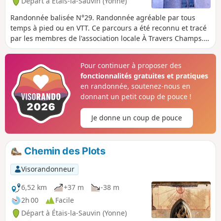
Départ à Étais-la-Sauvin (Yonne)
Randonnée balisée N°29. Randonnée agréable par tous
temps à pied ou en VTT. Ce parcours a été reconnu et tracé
par les membres de l'association locale À Travers Champs. Il
est totalement balisé avec des plaquettes Jaunes, écritures
Noires et fléchage Jaune sur fond Rouge.
Pour continuer à proposer des
fonctionnalités gratuites et pratiques
en randonnée, soutenez-nous en
donnant un petit coup de pouce !
Je donne un coup de pouce
Chemin des Plots
Visorandonneur
6,52 km
+37 m
-38 m
2h 00
Facile
Départ à Étais-la-Sauvin (Yonne)