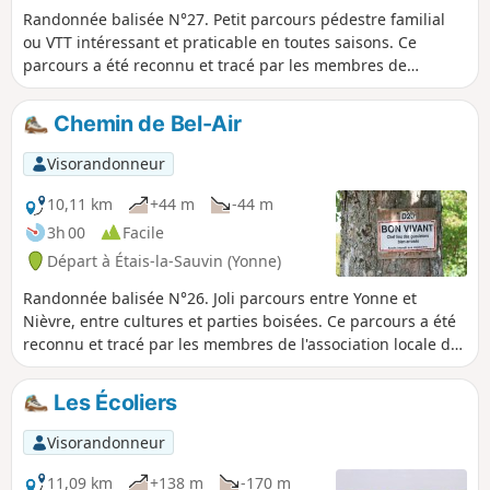
Randonnée balisée N°27. Petit parcours pédestre familial
ou VTT intéressant et praticable en toutes saisons. Ce
parcours a été reconnu et tracé par les membres de
l'association locale A Travers Champs. Il est totalement
balisé avec des plaquettes jaunes, écritures noires et
Chemin de Bel-Air
fléchage jaune sur fond rouge.
Visorandonneur
10,11 km
+44 m
-44 m
3h 00
Facile
Départ à Étais-la-Sauvin (Yonne)
Randonnée balisée N°26. Joli parcours entre Yonne et
Nièvre, entre cultures et parties boisées. Ce parcours a été
reconnu et tracé par les membres de l'association locale de
randonneurs. Il peut être parcouru à cheval ou en VTT mais
en sens inverse.
Les Écoliers
Visorandonneur
11,09 km
+138 m
-170 m