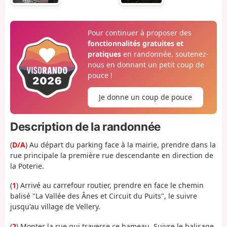
Pour continuer à proposer des
fonctionnalités gratuites et
pratiques
en randonnée, soutenez-
nous en donnant un petit coup de
pouce !
Je donne un coup de pouce
Description de la randonnée
(
D/A
) Au départ du parking face à la mairie, prendre dans la
rue principale la première rue descendante en direction de
la Poterie.
(
1
) Arrivé au carrefour routier, prendre en face le chemin
balisé "La Vallée des Ânes et Circuit du Puits", le suivre
jusqu'au village de Vellery.
(
2
) Monter la rue qui traverse ce hameau. Suivre le balisage