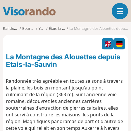
V
O
i
u
s
v
o
Randonnées
Bourgogne
Yonne
Étais-la-Sauvin
La Montagne des Alouettes depuis Etais-la-Sauvin
r
r
i
a
r
n
l
d
La Montagne des Alouettes depuis
a
o
n
Etais-la-Sauvin
a
v
Randonnée très agréable en toutes saisons à travers
i
la plaine, les bois en montant jusqu'au point
g
a
culminant de la région (363 m). Sur l'ancienne voie
t
romaine, découvrez les anciennes carrières
i
souterraines d'extraction de pierres calcaires, elles
o
ont servi à construire les maisons, les ponts de la
n
région. Magnifiques panoramas de part et d'autre de
cette voie qui reliait en son temps Auxerre à Nevers