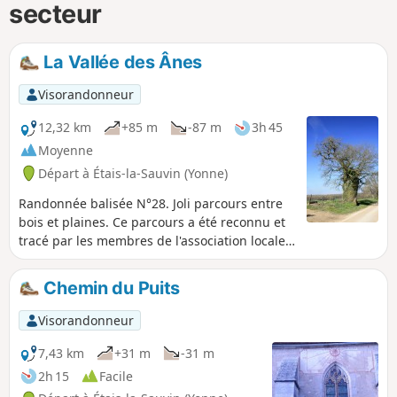
secteur
La Vallée des Ânes
Visorandonneur
12,32 km
+85 m
-87 m
3h 45
Moyenne
Départ à Étais-la-Sauvin (Yonne)
Randonnée balisée N°28. Joli parcours entre
bois et plaines. Ce parcours a été reconnu et
tracé par les membres de l'association locale
"À Travers Champs". Il est totalement balisé
avec des plaquettes Jaunes, écritures Noires
Chemin du Puits
et fléchage Jaune sur fond Rouge. Il peut être
parcouru à cheval ou VTT.
Visorandonneur
7,43 km
+31 m
-31 m
2h 15
Facile