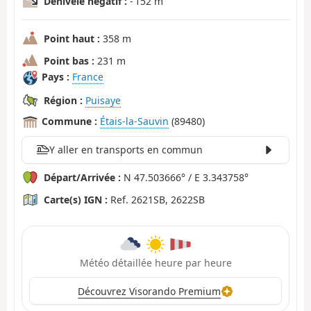
Dénivelé négatif :
- 152 m
Point haut :
358 m
Point bas :
231 m
Pays :
France
Région :
Puisaye
Commune :
Étais-la-Sauvin
(89480)
Y aller en transports en commun
Départ/Arrivée :
N 47.503666° / E 3.343758°
Carte(s) IGN :
Ref. 2621SB, 2622SB
Météo détaillée heure par heure
Découvrez Visorando Premium