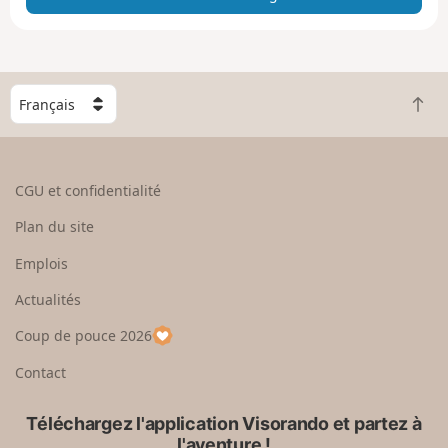
e
e
n
g
C
r
R
h
a
e
o
n
t
i
d
o
s
CGU et confidentialité
u
i
r
s
Plan du site
e
s
n
e
Emplois
h
z
Actualités
a
u
u
n
Coup de pouce 2026
t
p
a
Contact
y
s
Téléchargez l'application Visorando et partez à
l'aventure !