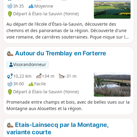
3h 35
Moyenne
Départ à Étais-la-Sauvin (Yonne)
Au départ de l'école d'Étais-la-Sauvin, découverte des
chemins et des panoramas de la région. Découverte d'une
voie romaine, de carrières souterraines. Pique-nique sur les
chaumes de la crête en bordure de forêt ou sous les voûtes
d'arbres. Cette randonnée a été réalisée sans difficulté par
Autour du Tremblay en Forterre
des groupes d'enfants allant de 8 à 11 ans.
Visorandonneur
10,22 km
+34 m
-31 m
3h 00
Facile
Départ à Étais-la-Sauvin (Yonne)
Promenade entre champs et bois, avec de belles vues sur la
Montagne aux Alouettes et la région.
Etais-Lainsecq par la Montagne,
variante courte