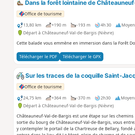
Dans la forêt lointaine de Châteauneu
Office de tourisme
13,80 km
+190 m
-193 m
4h 30
Moyen
Départ à Châteauneuf-Val-de-Bargis (Nièvre)
Cette balade vous emmène en immersion dans la Forêt Dom
Télécharger le PDF
Télécharger le GPX
Sur les traces de la coquille Saint-Jac
Office de tourisme
24,75 km
+364 m
-370 m
2h30
Moyen
Départ à Châteauneuf-Val-de-Bargis (Nièvre)
Châteauneuf-Val-de-Bargis est une étape sur les chemins 
sortie du bourg de Châteauneuf-Val-de-Bargis, vous entrez
y contempler le portail de la Chartreuse de Bellary, fondé au
entrez dans le lieu-dit Le Mont, plein de charme et de sa