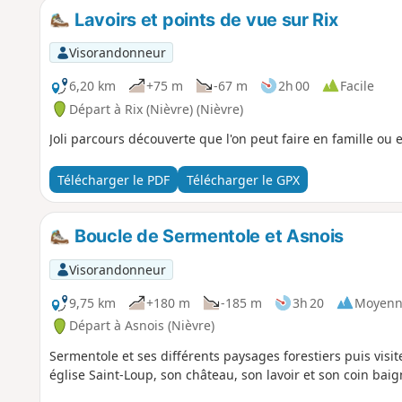
Lavoirs et points de vue sur Rix
Visorandonneur
6,20 km
+75 m
-67 m
2h 00
Facile
Départ à Rix (Nièvre) (Nièvre)
Joli parcours découverte que l'on peut faire en famille ou 
Télécharger le PDF
Télécharger le GPX
Boucle de Sermentole et Asnois
Visorandonneur
9,75 km
+180 m
-185 m
3h 20
Moyenn
Départ à Asnois (Nièvre)
Sermentole et ses différents paysages forestiers puis visi
église Saint-Loup, son château, son lavoir et son coin bai