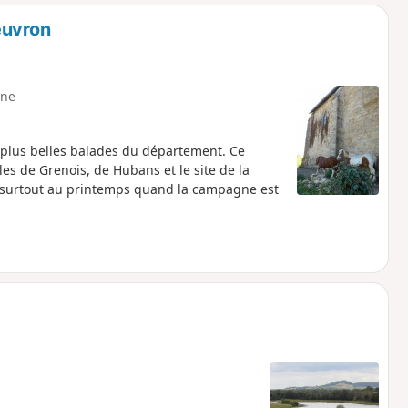
o
a
euvron
i
m
p
ne
 plus belles balades du département. Ce
lles de Grenois, de Hubans et le site de la
té surtout au printemps quand la campagne est