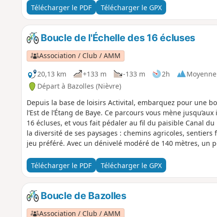
Télécharger le PDF
Télécharger le GPX
Boucle de l'Échelle des 16 écluses
Association / Club / AMM
20,13 km
+133 m
-133 m
2h
Moyenne
Départ à Bazolles (Nièvre)
Depuis la base de loisirs Activital, embarquez pour une bo
l’Est de l’Étang de Baye. Ce parcours vous mène jusqu’aux 
16 écluses, et vous fait pédaler au fil du paisible Canal du 
la diversité de ses paysages : chemins agricoles, sentiers 
jeu préféré. Avec un dénivelé modéré de 140 mètres, un pe
amateurs de balades sportives. C'est la sortie idéale pour a
bol d’air en pleine nature !
Télécharger le PDF
Télécharger le GPX
Boucle de Bazolles
Association / Club / AMM