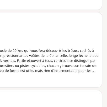
ucle de 20 km, qui vous fera découvrir les trésors cachés à
impressionnantes voûtes de la Collancelle, longe l’échelle des
Nivernais. Facile et ouvert à tous, ce circuit se distingue par
forestiers ou pistes cyclables, chacun y trouve son terrain de
u de forme est utile, mais rien d’insurmontable pour les
llier plaisir du vélo, découverte du patrimoine nivernais, et