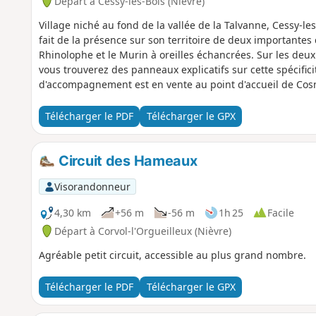
Départ à Cessy-les-Bois (Nièvre)
Village niché au fond de la vallée de la Talvanne, Cessy-l
fait de la présence sur son territoire de deux importantes
Rhinolophe et le Murin à oreilles échancrées. Sur les deu
vous trouverez des panneaux explicatifs sur cette spécifici
d'accompagnement est en vente au point d'accueil de Cosn
Bourgogne Cœur de Loire.
Télécharger le PDF
Télécharger le GPX
Circuit des Hameaux
Visorandonneur
4,30 km
+56 m
-56 m
1h 25
Facile
Départ à Corvol-l'Orgueilleux (Nièvre)
Agréable petit circuit, accessible au plus grand nombre.
Télécharger le PDF
Télécharger le GPX