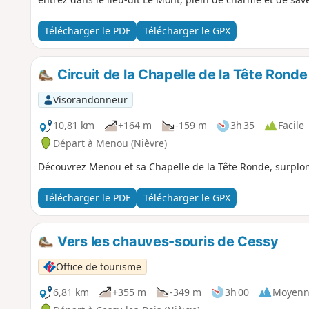
Télécharger le PDF
Télécharger le GPX
Circuit de la Chapelle de la Tête Ronde
Visorandonneur
10,81 km
+164 m
-159 m
3h 35
Facile
Départ à Menou (Nièvre)
Découvrez Menou et sa Chapelle de la Tête Ronde, surplom
Télécharger le PDF
Télécharger le GPX
Vers les chauves-souris de Cessy
Office de tourisme
6,81 km
+355 m
-349 m
3h 00
Moyenn