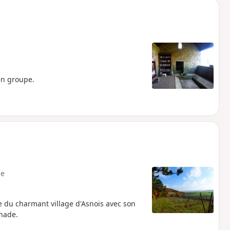
en groupe.
e
te du charmant village d'Asnois avec son
gnade.