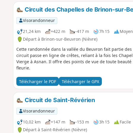
Circuit des Chapelles de Brinon-sur-B
Visorandonneur
21,24 km
+422 m
-417 m
7h 15
Moyen
Départ à Brinon-sur-Beuvron (Nièvre)
Cette randonnée dans la vallée du Beuvron fait partie des
circuit passe en ligne de crêtes, reliant à la fois les Chape
Vierge à Asnan. Il offre des points de vue de toute beau
fleurie.
Télécharger le PDF
Télécharger le GPX
Circuit de Saint-Révérien
Visorandonneur
10,02 km
+147 m
-153 m
3h 15
Facile
Départ à Saint-Révérien (Nièvre)