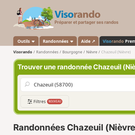
V
i
s
o
r
a
Outils
Randonnées
Aide ↗
Viso
rando
Pre
n
Visorando
Randonnées
Bourgogne
Nièvre
Chazeuil (Nièvre)
d
o
Trouver une randonnée Chazeuil (Niè
Filtres
NOUVEAU
Randonnées Chazeuil (Nièvre