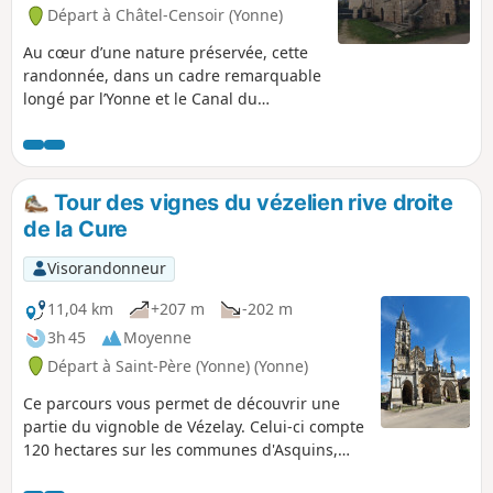
Départ à Châtel-Censoir (Yonne)
Au cœur d’une nature préservée, cette
randonnée, dans un cadre remarquable
longé par l’Yonne et le Canal du
Nivernais, offre une vue imprenable sur
les fameux Rochers du Saussois, haut-
lieu de grimpe, avec une faune et une
flore préservées et protégées. Le trajet
Tour des vignes du vézelien rive droite
autour de ce méandre de l'Yonne
de la Cure
accumule les vues remarquables.
Visorandonneur
11,04 km
+207 m
-202 m
3h 45
Moyenne
Départ à Saint-Père (Yonne) (Yonne)
Ce parcours vous permet de découvrir une
partie du vignoble de Vézelay. Celui-ci compte
120 hectares sur les communes d'Asquins,
Saint-Père, Tharoiseau et Vézelay. Durant