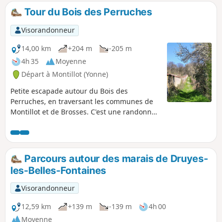
Tour du Bois des Perruches
Visorandonneur
14,00 km
+204 m
-205 m
4h 35
Moyenne
Départ à Montillot (Yonne)
Petite escapade autour du Bois des
Perruches, en traversant les communes de
Montillot et de Brosses. C'est une randonnée
avec un dénivelé très réparti, sans difficulté,
traversant une large zone boisée. Le sentier
emprunte également quelques petites
routes sans circulation.
Parcours autour des marais de Druyes-
les-Belles-Fontaines
Visorandonneur
12,59 km
+139 m
-139 m
4h 00
Moyenne