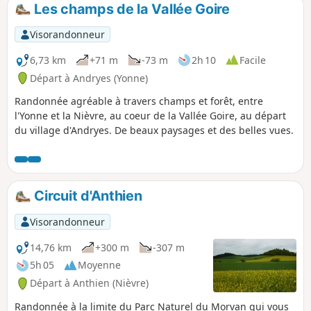
Les champs de la Vallée Goire
Visorandonneur
6,73 km
+71 m
-73 m
2h 10
Facile
Départ à Andryes (Yonne)
Randonnée agréable à travers champs et forêt, entre
l'Yonne et la Nièvre, au coeur de la Vallée Goire, au départ
du village d'Andryes. De beaux paysages et des belles vues.
Circuit d'Anthien
Visorandonneur
14,76 km
+300 m
-307 m
5h 05
Moyenne
Départ à Anthien (Nièvre)
Randonnée à la limite du Parc Naturel du Morvan qui vous