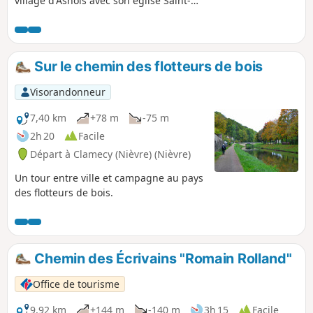
village d'Asnois avec son église Saint-
Loup, son château, son lavoir et son coin
baignade.
Sur le chemin des flotteurs de bois
Visorandonneur
7,40 km
+78 m
-75 m
2h 20
Facile
Départ à Clamecy (Nièvre) (Nièvre)
Un tour entre ville et campagne au pays
des flotteurs de bois.
Chemin des Écrivains "Romain Rolland"
Office de tourisme
9,92 km
+144 m
-140 m
3h 15
Facile