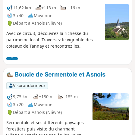
11,62 km
+113 m
-116 m
3h 40
Moyenne
Départ à Asnois (Nièvre)
Avec ce circuit, découvrez la richesse du
patrimoine local. Traversez le vignoble des
coteaux de Tannay et rencontrez les
producteurs de ce fameux cépage nommé le
"Melon". Longez la célèbre voie navigable, le
Canal du Nivernais et avec un peu de chance,
au détour d'une écluse, vous verrez un bateau
Boucle de Sermentole et Asnois
passer une écluse. Découvrez l'Église Saint-
Loup datant du XIIIe siècle et le buste de Paul-
Visorandonneur
Jean Rigollot, inventeur du "Papier Rigollot".
9,75 km
+180 m
-185 m
3h 20
Moyenne
Départ à Asnois (Nièvre)
Sermentole et ses différents paysages
forestiers puis visite du charmant