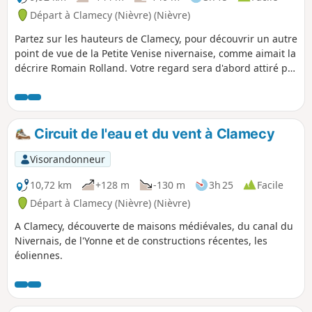
Départ à Clamecy (Nièvre) (Nièvre)
Partez sur les hauteurs de Clamecy, pour découvrir un autre
point de vue de la Petite Venise nivernaise, comme aimait la
décrire Romain Rolland. Votre regard sera d'abord attiré par
l'Yonne, la statue du flotteur et l'Église Notre-Dame-de-
Bethléem, souvenir de l'évêché, exilé à Clamecy au XIIIe
siècle. Depuis Sembert, Clamecy et son centre historique
médiéval semblent nichés au creux d'une nature luxuriante,
Circuit de l'eau et du vent à Clamecy
traversée par l'Yonne et le canal du Nivernais, l'un des plus
beaux canaux d'Europe.
Visorandonneur
10,72 km
+128 m
-130 m
3h 25
Facile
Départ à Clamecy (Nièvre) (Nièvre)
A Clamecy, découverte de maisons médiévales, du canal du
Nivernais, de l'Yonne et de constructions récentes, les
éoliennes.