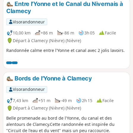
Entre l'Yonne et le Canal du Nivernais à
Clamecy
Visorandonneur
10,00 km
+86 m
-86 m
3h 05
Facile
Départ à Clamecy (Nièvre) (Nièvre)
Randonnée calme entre l'Yonne et canal avec 2 jolis lavoirs.
Bords de l'Yonne à Clamecy
Visorandonneur
7,43 km
+51 m
-49 m
2h 15
Facile
Départ à Clamecy (Nièvre) (Nièvre)
Belle promenade au bord de l'Yonne, du canal et des
alentours de Clamecy.Cette randonnée est inspirée du
"Circuit de l'eau et du vent" mais un peu raccourcie.