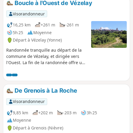
Boucle à l'Ouest de Vézelay
Visorandonneur
16,25 km
+261 m
-261 m
5h 25
Moyenne
Départ à Vézelay (Yonne)
Randonnée tranquille au départ de la
commune de Vézelay, et dirigée vers
l'Ouest. La fin de la randonnée offre une
vue de choix du centre historique et de
la basilique. La randonnée se fait
majoritairement sur des chemins dans
la forêt. Aucune difficulté à prévoir.
De Grenois à La Roche
Visorandonneur
9,85 km
+202 m
-203 m
3h 25
Moyenne
Départ à Grenois (Nièvre)