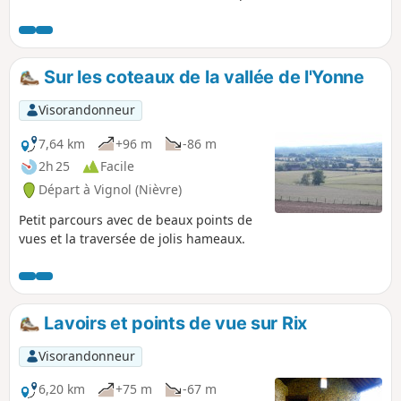
Sur les coteaux de la vallée de l'Yonne
Visorandonneur
7,64 km
+96 m
-86 m
2h 25
Facile
Départ à Vignol (Nièvre)
Petit parcours avec de beaux points de
vues et la traversée de jolis hameaux.
Lavoirs et points de vue sur Rix
Visorandonneur
6,20 km
+75 m
-67 m