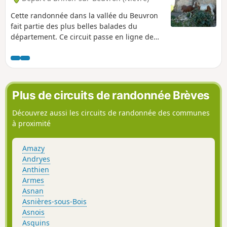
Cette randonnée dans la vallée du Beuvron
fait partie des plus belles balades du
département. Ce circuit passe en ligne de
crêtes, reliant à la fois les Chapelles de
Grenois, de Hubans et le site de la Vierge à
Asnan. Il offre des points de vue de toute
beauté surtout au printemps quand la
campagne est fleurie.
Plus de circuits de randonnée Brèves
Découvrez aussi les circuits de randonnée des communes
à proximité
Amazy
Andryes
Anthien
Armes
Asnan
Asnières-sous-Bois
Asnois
Asquins