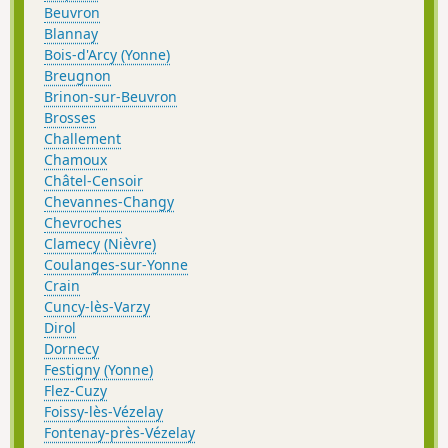
Beuvron
Blannay
Bois-d'Arcy (Yonne)
Breugnon
Brinon-sur-Beuvron
Brosses
Challement
Chamoux
Châtel-Censoir
Chevannes-Changy
Chevroches
Clamecy (Nièvre)
Coulanges-sur-Yonne
Crain
Cuncy-lès-Varzy
Dirol
Dornecy
Festigny (Yonne)
Flez-Cuzy
Foissy-lès-Vézelay
Fontenay-près-Vézelay