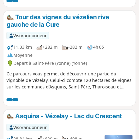
cette randonnée vous pourrez découvrir de
nombreux points de vue sur la basilique de
Vézelay et sur les paysages morvandiaux.Et
Tour des vignes du vézelien rive
ne partez pas de Saint-Père sans avoir visité
gauche de la Cure
l'église et le site des Fontaines Salées.
Visorandonneur
11,33 km
+282 m
-282 m
4h 05
Moyenne
Départ à Saint-Père (Yonne) (Yonne)
Ce parcours vous permet de découvrir une partie du
vignoble de Vézelay. Celui-ci compte 120 hectares de vignes
sur les communes d'Asquins, Saint-Père, Tharoiseau et
Vézelay. Durant cette randonnée vous pourrez découvrir de
nombreux points de vue sur la basilique et la ville de
Vézelay. Profitez-en pour visiter le village médiéval de
Vézelay, sa basilique, ses remparts.
Asquins - Vézelay - Lac du Crescent
Visorandonneur
28,84 km
+839 m
-698 m