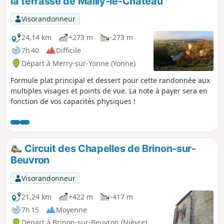
la terrasse de Mailly-le-Château
promenade pédagogique!
Visorandonneur
24,14 km
+273 m
-273 m
7h 40
Difficile
Départ à Merry-sur-Yonne (Yonne)
Formule plat principal et dessert pour cette randonnée aux
multiples visages et points de vue. La note à payer sera en
fonction de vos capacités physiques !
Circuit des Chapelles de Brinon-sur-
Beuvron
Visorandonneur
21,24 km
+422 m
-417 m
7h 15
Moyenne
Départ à Brinon-sur-Beuvron (Nièvre)