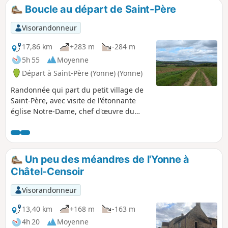
Boucle au départ de Saint-Père
Visorandonneur
17,86 km
+283 m
-284 m
5h 55
Moyenne
Départ à Saint-Père (Yonne) (Yonne)
Randonnée qui part du petit village de
Saint-Père, avec visite de l'étonnante
église Notre-Dame, chef d'œuvre du
gothique Bourguignon en passant par
les 2 ponts de Pierre-Perthuis et le site
de la Pierre Percée qui domine la vallée
de la Cure. Au retour, variante le long de
Un peu des méandres de l'Yonne à
la Cure, puis montée en direction des
Châtel-Censoir
vignes avec des vues sur Vézelay.
Visorandonneur
13,40 km
+168 m
-163 m
4h 20
Moyenne