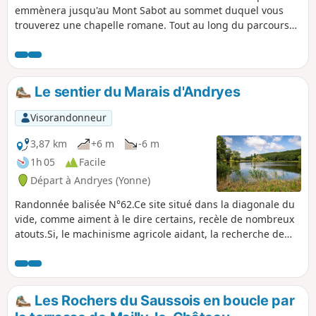
emmènera jusqu'au Mont Sabot au sommet duquel vous
trouverez une chapelle romane. Tout au long du parcours
vous aurez une vue sur les vaux d'Yonne les monts du
Morvan : Bion, Sabot et Bué.
Le sentier du Marais d'Andryes
Visorandonneur
3,87 km
+6 m
-6 m
1h 05
Facile
Départ à Andryes (Yonne)
Randonnée balisée N°62.Ce site situé dans la diagonale du
vide, comme aiment à le dire certains, recèle de nombreux
atouts.Si, le machinisme agricole aidant, la recherche de
productivité était l'objectif au milieu du XXe siècle, n'ayant
pas conduit aux résultats escomptés, aujourd'hui, c'est vers
une restauration de la biodiversité que l'on s'oriente. La
faune et la flore reviennent progressivement.Découvrir ce
Les Rochers du Saussois en boucle par
patrimoine concourt aussi à instruire les enfants.Superbe