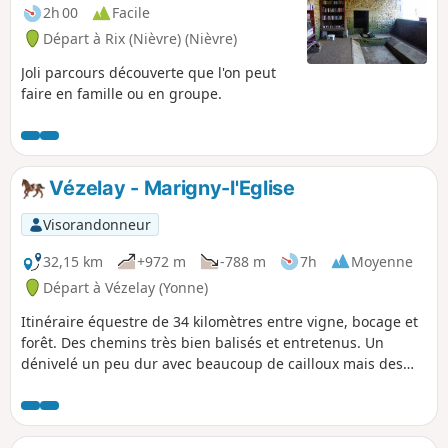
2h 00
Facile
Départ à Rix (Nièvre) (Nièvre)
Joli parcours découverte que l'on peut
faire en famille ou en groupe.
Vézelay - Marigny-l'Eglise
Visorandonneur
32,15 km
+972 m
-788 m
7h
Moyenne
Départ à Vézelay (Yonne)
Itinéraire équestre de 34 kilomètres entre vigne, bocage et
forêt. Des chemins très bien balisés et entretenus. Un
dénivelé un peu dur avec beaucoup de cailloux mais des
paysages à vous couper le souffle en arrivant sur les
hauteurs.