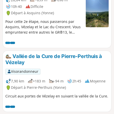
10h 40
Difficile
Départ à Asquins (Yonne)
Pour cette 2e étape, nous passerons par
Asquins, Vézelay et le Lac du Crescent. Vous
emprunterez entre autres le GR®13, le
GR®654 (Voie de Vézelay) et le GRP® Tour du
Morvan. Vous traverserez des paysages
pittoresques, des villages médiévaux et des
collines verdoyantes. Imprégnez-vous de
Vallée de la Cure de Pierre-Perthuis à
l'atmosphère spirituelle de Vézelay et
Vézelay
contemplez les vues panoramiques sur la
vallée de la Cure. Enfin, atteignez le Lac du
Visorandonneur
Crescent, où vous pourrez vous ressourcer
au milieu d'une nature préservée.
7,90 km
+183 m
-94 m
2h 45
Moyenne
Départ à Pierre-Perthuis (Yonne)
Circuit aux portes de Vézelay en suivant la vallée de la Cure.