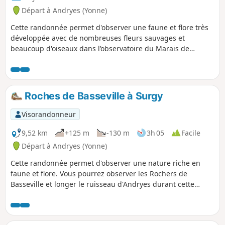
Départ à Andryes (Yonne)
Cette randonnée permet d'observer une faune et flore très
développée avec de nombreuses fleurs sauvages et
beaucoup d'oiseaux dans l’observatoire du Marais de
Druyes ainsi que de beaux paysages dans la forêt.
Roches de Basseville à Surgy
Visorandonneur
9,52 km
+125 m
-130 m
3h 05
Facile
Départ à Andryes (Yonne)
Cette randonnée permet d'observer une nature riche en
faune et flore. Vous pourrez observer les Rochers de
Basseville et longer le ruisseau d'Andryes durant cette
randonnée. Tôt le matin ou en fin de journée, vous pourrez
observer les alouettes dans les champs.