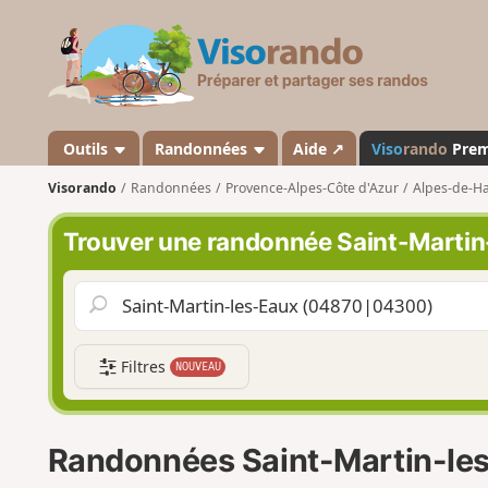
V
i
s
o
r
a
Outils
Randonnées
Aide ↗
Viso
rando
Pre
n
Visorando
Randonnées
Provence-Alpes-Côte d'Azur
Alpes-de-H
d
o
Trouver une randonnée Saint-Martin
Filtres
NOUVEAU
Randonnées Saint-Martin-le