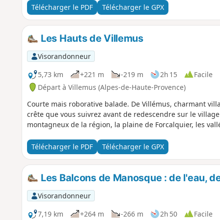
Télécharger le PDF
Télécharger le GPX
Les Hauts de Villemus
Visorandonneur
5,73 km
+221 m
-219 m
2h 15
Facile
Départ à Villemus (Alpes-de-Haute-Provence)
Courte mais roborative balade. De Villémus, charmant vi
crête que vous suivrez avant de redescendre sur le village
montagneux de la région, la plaine de Forcalquier, les val
Télécharger le PDF
Télécharger le GPX
Les Balcons de Manosque : de l'eau, de
Visorandonneur
7,19 km
+264 m
-266 m
2h 50
Facile