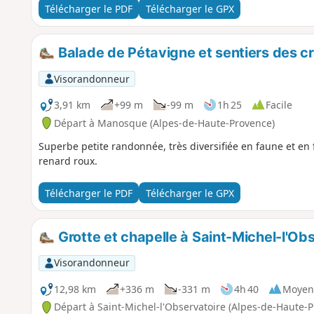
Télécharger le PDF
Télécharger le GPX
Balade de Pétavigne et sentiers des c
Visorandonneur
3,91 km
+99 m
-99 m
1h 25
Facile
Départ à Manosque (Alpes-de-Haute-Provence)
Superbe petite randonnée, très diversifiée en faune et en
renard roux.
Télécharger le PDF
Télécharger le GPX
Grotte et chapelle à Saint-Michel-l'Ob
Visorandonneur
12,98 km
+336 m
-331 m
4h 40
Moyen
Départ à Saint-Michel-l'Observatoire (Alpes-de-Haute-