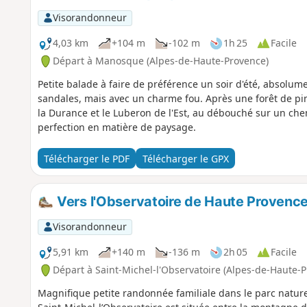
Visorandonneur
4,03 km
+104 m
-102 m
1h 25
Facile
Départ à Manosque (Alpes-de-Haute-Provence)
Petite balade à faire de préférence un soir d'été, absolumen
sandales, mais avec un charme fou. Après une forêt de pin
la Durance et le Luberon de l'Est, au débouché sur un ch
perfection en matière de paysage.
Télécharger le PDF
Télécharger le GPX
Vers l'Observatoire de Haute Provenc
Visorandonneur
5,91 km
+140 m
-136 m
2h 05
Facile
Départ à Saint-Michel-l'Observatoire (Alpes-de-Haute-
Magnifique petite randonnée familiale dans le parc natu