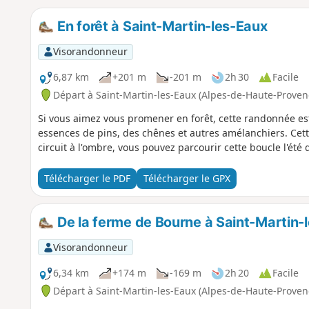
En forêt à Saint-Martin-les-Eaux
Visorandonneur
6,87 km
+201 m
-201 m
2h 30
Facile
Départ à Saint-Martin-les-Eaux (Alpes-de-Haute-Proven
Si vous aimez vous promener en forêt, cette randonnée es
essences de pins, des chênes et autres amélanchiers. Cet
circuit à l'ombre, vous pouvez parcourir cette boucle l'été
Télécharger le PDF
Télécharger le GPX
De la ferme de Bourne à Saint-Martin-
Visorandonneur
6,34 km
+174 m
-169 m
2h 20
Facile
Départ à Saint-Martin-les-Eaux (Alpes-de-Haute-Proven