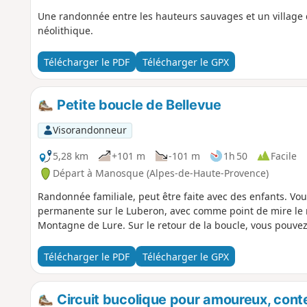
Une randonnée entre les hauteurs sauvages et un village d
néolithique.
Télécharger le PDF
Télécharger le GPX
Petite boucle de Bellevue
Visorandonneur
5,28 km
+101 m
-101 m
1h 50
Facile
Départ à Manosque (Alpes-de-Haute-Provence)
Randonnée familiale, peut être faite avec des enfants. Vo
permanente sur le Luberon, avec comme point de mire le m
Montagne de Lure. Sur le retour de la boucle, vous pouve
Télécharger le PDF
Télécharger le GPX
Circuit bucolique pour amoureux, cont