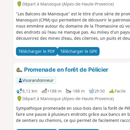
Départ à Manosque (Alpes-de-Haute-Provence)
"Les Balcons de Manosque" est le titre d'une série de p
Manosquin (CPM) qui permettent de découvrir le patrimoine 
nous emmène autour du domaine de la Thomassine où vous 
des endroits où l'eau ne manque pas. Au milieu d'un pays
découvrirez des mines d'eau, des citernes, un puits et 
Télécharger le PDF
Télécharger le GPX
Promenade en forêt de Pélicier
Visorandonneur
8,12 km
+188 m
-188 m
2h 50
Facile
Départ à Manosque (Alpes-de-Haute-Provence)
Sympathique promenade en sous-bois dans la forêt de Pélic
faire une pause à plusieurs endroits grâce aux bancs en b
de sentiers ou chemins, ce qui permet de facilement raccou