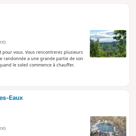
o
a
i
m
p
ce)
t pour vous. Vous rencontrerez plusieurs
te randonnée a une grande partie de son
 quand le soleil commence à chauffer.
les-Eaux
ce)