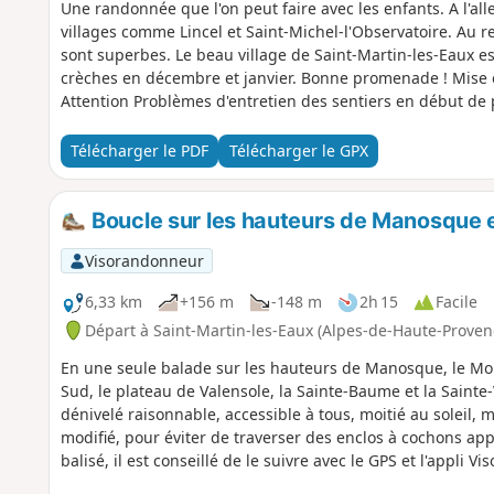
Une randonnée que l'on peut faire avec les enfants. A l'alle
villages comme Lincel et Saint-Michel-l'Observatoire. Au r
sont superbes. Le beau village de Saint-Martin-les-Eaux est
crèches en décembre et janvier. Bonne promenade ! Mise 
Attention Problèmes d'entretien des sentiers en début d
Télécharger le PDF
Télécharger le GPX
Boucle sur les hauteurs de Manosque e
Visorandonneur
6,33 km
+156 m
-148 m
2h 15
Facile
Départ à Saint-Martin-les-Eaux (Alpes-de-Haute-Proven
En une seule balade sur les hauteurs de Manosque, le Mon
Sud, le plateau de Valensole, la Sainte-Baume et la Sainte
dénivelé raisonnable, accessible à tous, moitié au soleil, mo
modifié, pour éviter de traverser des enclos à cochons app
balisé, il est conseillé de le suivre avec le GPS et l'appli Vi