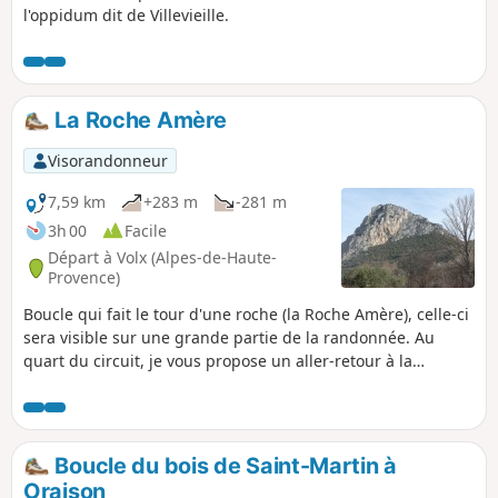
l'oppidum dit de Villevieille.
La Roche Amère
Visorandonneur
7,59 km
+283 m
-281 m
3h 00
Facile
Départ à Volx (Alpes-de-Haute-
Provence)
Boucle qui fait le tour d'une roche (la Roche Amère), celle-ci
sera visible sur une grande partie de la randonnée. Au
quart du circuit, je vous propose un aller-retour à la
Chapelle de la Roche. Si vous voulez, continuez après la
chapelle (non tracé sur le plan), suivez le chemin qui vous
conduira au sommet de la roche (ruine) d'où vous aurez une
belle vue sur la vallée de la Durance.
Boucle du bois de Saint-Martin à
Oraison