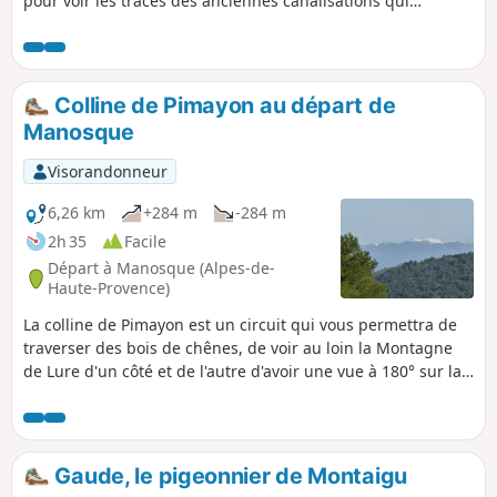
pour voir les traces des anciennes canalisations qui
acheminaient l'eau jusqu'à Manosque (voir photos).
Colline de Pimayon au départ de
Manosque
Visorandonneur
6,26 km
+284 m
-284 m
2h 35
Facile
Départ à Manosque (Alpes-de-
Haute-Provence)
La colline de Pimayon est un circuit qui vous permettra de
traverser des bois de chênes, de voir au loin la Montagne
de Lure d'un côté et de l'autre d'avoir une vue à 180° sur la
Vallée de la Durance.
Gaude, le pigeonnier de Montaigu