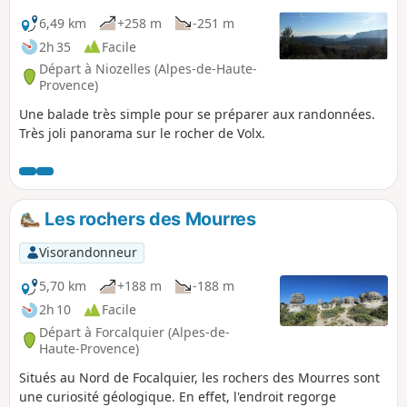
6,49 km
+258 m
-251 m
2h 35
Facile
Départ à Niozelles (Alpes-de-Haute-
Provence)
Une balade très simple pour se préparer aux randonnées.
Très joli panorama sur le rocher de Volx.
Les rochers des Mourres
Visorandonneur
5,70 km
+188 m
-188 m
2h 10
Facile
Départ à Forcalquier (Alpes-de-
Haute-Provence)
Situés au Nord de Focalquier, les rochers des Mourres sont
une curiosité géologique. En effet, l'endroit regorge