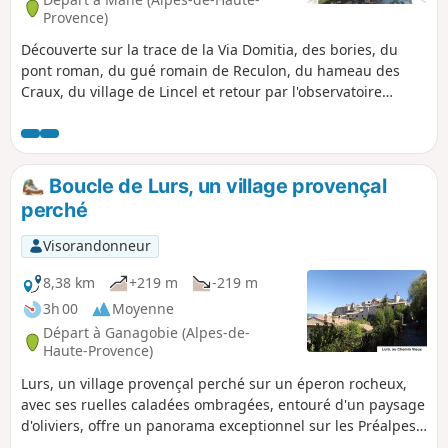
Provence)
Découverte sur la trace de la Via Domitia, des bories, du
pont roman, du gué romain de Reculon, du hameau des
Craux, du village de Lincel et retour par l'observatoire
astronomique.
Boucle de Lurs, un village provençal
perché
Visorandonneur
8,38 km
+219 m
-219 m
3h 00
Moyenne
Départ à Ganagobie (Alpes-de-
Haute-Provence)
Lurs, un village provençal perché sur un éperon rocheux,
avec ses ruelles caladées ombragées, entouré d'un paysage
d'oliviers, offre un panorama exceptionnel sur les Préalpes,
la vallée de la Durance, le plateau de Valensole, la