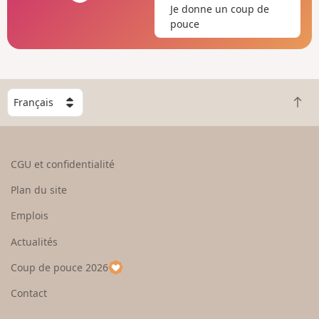
Je donne un coup de
pouce
C
R
h
e
o
t
i
o
s
CGU et confidentialité
u
i
r
s
Plan du site
e
s
n
e
Emplois
h
z
Actualités
a
u
u
n
Coup de pouce 2026
t
p
a
Contact
y