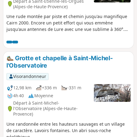
Départ à Saint-Étienne-les-Orgues
(Alpes-de-Haute-Provence)
Une rude montée par piste et chemin jusqu'au magnifique
Cairn 2000. Encore un petit effort qui vous emmène
jusqu'aux antennes de Lure avec une vue sublime à 360°.
Puis que du bonheur avec une descente d'abord par un
pierrier puis joueuse dans la forêt.
Grotte et chapelle à Saint-Michel-
l'Observatoire
Visorandonneur
12,98 km
+336 m
-331 m
4h 40
Moyenne
Départ à Saint-Michel-
l'Observatoire (Alpes-de-Haute-
Provence)
Une randonnée entre les hauteurs sauvages et un village
de caractère. Lavoirs fontaines. Un abri sous-roche
néolithique.