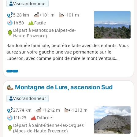
Visorandonneur
5,28 km
+101 m
-101 m
1h 50
Facile
Départ à Manosque (Alpes-de-
Haute-Provence)
Randonnée familiale, peut être faite avec des enfants. Vous
aurez sur votre gauche une vue permanente sur le
Luberon, avec comme point de mire le mont Ventoux.
Ensuite, vous voyez la Montagne de Lure. Sur le retour de la
boucle, vous pouvez aussi admirer les sommets des Alpes.
Montagne de Lure, ascension Sud
Visorandonneur
27,74 km
+1 212 m
-1 213 m
11h 25
Difficile
Départ à Saint-Étienne-les-Orgues
(Alpes-de-Haute-Provence)