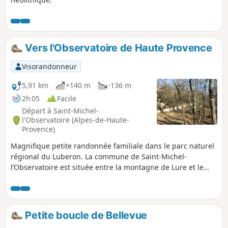
Vers l'Observatoire de Haute Provence
Visorandonneur
5,91 km
+140 m
-136 m
2h 05
Facile
Départ à Saint-Michel-
l'Observatoire (Alpes-de-Haute-
Provence)
Magnifique petite randonnée familiale dans le parc naturel
régional du Luberon. La commune de Saint-Michel-
l’Observatoire est située entre la montagne de Lure et le
massif du Luberon. Les amoureux des vieilles pierres, de la
nature provençale et de l'astronomie seront charmés par ce
parcours.
Petite boucle de Bellevue