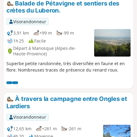
Balade de Pétavigne et sentiers des
crètes du Luberon.
Visorandonneur
3,91 km
+99 m
-99 m
1h 25
Facile
Départ à Manosque (Alpes-de-
Haute-Provence)
Superbe petite randonnée, très diversifiée en faune et en
flore. Nombreuses traces de présence du renard roux.
À travers la campagne entre Ongles et
Lardiers
Visorandonneur
12,65 km
+261 m
-261 m
4h 20
Moyenne