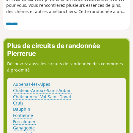
pour vous. Vous rencontrerez plusieurs essences de pins,
des chênes et autres amélanchiers. Cette randonnée a une
grande partie de son circuit à l'ombre, vous pouvez
parcourir cette boucle l'été quand le soleil commence à
chauffer.
Plus de circuits de randonnée
Pierrerue
Découvrez aussi les circuits de randonnée des communes
à proximité
Aubenas-les-Alpes
Château-Arnoux-Saint-Auban
Châteauneuf-Val-Saint-Donat
Cruis
Dauphin
Fontienne
Forcalquier
Ganagobie