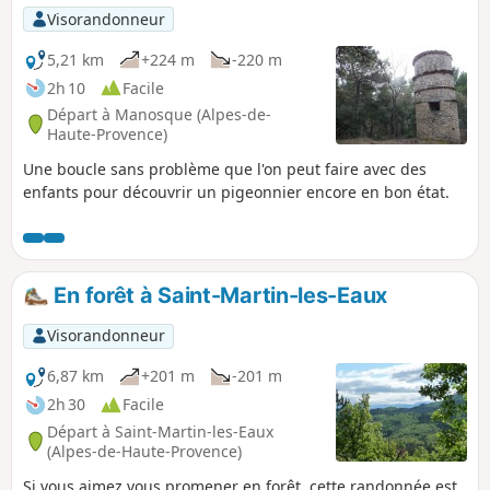
Visorandonneur
5,21 km
+224 m
-220 m
2h 10
Facile
Départ à Manosque (Alpes-de-
Haute-Provence)
Une boucle sans problème que l'on peut faire avec des
enfants pour découvrir un pigeonnier encore en bon état.
En forêt à Saint-Martin-les-Eaux
Visorandonneur
6,87 km
+201 m
-201 m
2h 30
Facile
Départ à Saint-Martin-les-Eaux
(Alpes-de-Haute-Provence)
Si vous aimez vous promener en forêt, cette randonnée est