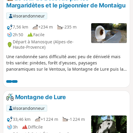
Margaridètes et le pigeonnier de Montaigu
Visorandonneur
7,56 km
+234 m
-235 m
2h 50
Facile
Départ à Manosque (Alpes-de-
Haute-Provence)
Une randonnée sans difficulté avec peu de dénivelé mais
très variée: pinèdes, forêt d'yeuses, paysages
panoramiques sur le Ventoux, la Montagne de Lure puis la
Vallée de la Durance. Ruines, pigeonnier de Montaigu et
arts modernes à l'arrivée.
Montagne de Lure
Visorandonneur
33,46 km
+1 224 m
-1 224 m
3h
Difficile