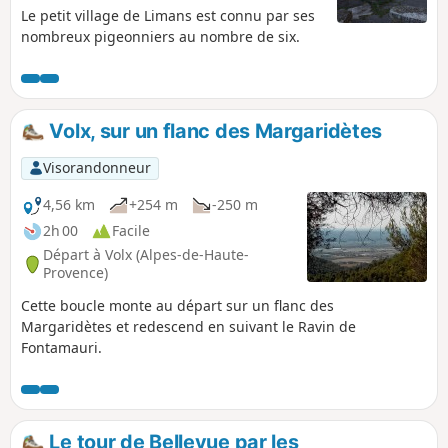
Le petit village de Limans est connu par ses
nombreux pigeonniers au nombre de six.
Volx, sur un flanc des Margaridètes
Visorandonneur
4,56 km
+254 m
-250 m
2h 00
Facile
Départ à Volx (Alpes-de-Haute-
Provence)
Cette boucle monte au départ sur un flanc des
Margaridètes et redescend en suivant le Ravin de
Fontamauri.
Le tour de Bellevue par les