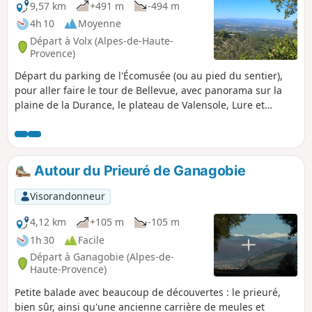
9,57 km
+491 m
-494 m
4h 10
Moyenne
Départ à Volx (Alpes-de-Haute-
Provence)
Départ du parking de l'Écomusée (ou au pied du sentier),
pour aller faire le tour de Bellevue, avec panorama sur la
plaine de la Durance, le plateau de Valensole, Lure et
Ventoux.
Autour du Prieuré de Ganagobie
Visorandonneur
4,12 km
+105 m
-105 m
1h 30
Facile
Départ à Ganagobie (Alpes-de-
Haute-Provence)
Petite balade avec beaucoup de découvertes : le prieuré,
bien sûr, ainsi qu'une ancienne carrière de meules et