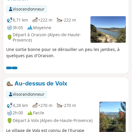
Visorandonneur
8,71 km
+222 m
-222 m
3h 05
Moyenne
Départ à Oraison (Alpes-de-Haute-
Provence)
Une sortie bonne pour se dérouiller un peu les jambes, à
quelques pas d'Oraison.
Au-dessus de Volx
Visorandonneur
4,28 km
+270 m
-270 m
2h 00
Facile
Départ à Volx (Alpes-de-Haute-Provence)
Le village de Volx est connu de l'Europe