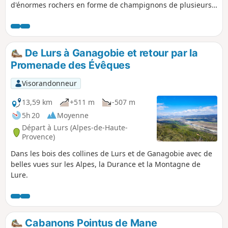
d'énormes rochers en forme de champignons de plusieurs
mètres de hauteur. Le mot Mourre signifie « museau » en
provençal.
De Lurs à Ganagobie et retour par la
Promenade des Évêques
Visorandonneur
13,59 km
+511 m
-507 m
5h 20
Moyenne
Départ à Lurs (Alpes-de-Haute-
Provence)
Dans les bois des collines de Lurs et de Ganagobie avec de
belles vues sur les Alpes, la Durance et la Montagne de
Lure.
Cabanons Pointus de Mane