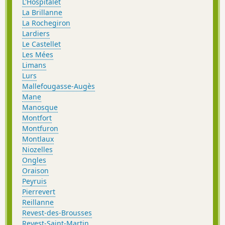
L'Hospitalet
La Brillanne
La Rochegiron
Lardiers
Le Castellet
Les Mées
Limans
Lurs
Mallefougasse-Augès
Mane
Manosque
Montfort
Montfuron
Montlaux
Niozelles
Ongles
Oraison
Peyruis
Pierrevert
Reillanne
Revest-des-Brousses
Revest-Saint-Martin