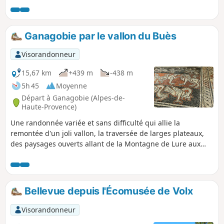
Montagne de Lure et la chaîne du Luberon.
Ganagobie par le vallon du Buès
Visorandonneur
15,67 km
+439 m
-438 m
5h 45
Moyenne
Départ à Ganagobie (Alpes-de-
Haute-Provence)
Une randonnée variée et sans difficulté qui allie la
remontée d'un joli vallon, la traversée de larges plateaux,
des paysages ouverts allant de la Montagne de Lure aux
sommets alpins et la visite du très beau Prieuré de
Ganagobie.
Bellevue depuis l'Écomusée de Volx
Visorandonneur