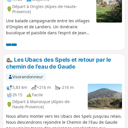
Départ à Ongles (Alpes-de-Haute-
Provence)
Une balade campagnarde entre les villages
d'Ongles et de Lardiers. Un itinéraire
bucolique et paisible dans l'esprit de Jean
Giono, au milieu des champs, des fermes,
des lavandes et des forêts de chênes.
Les Ubacs des Spels et retour par le
chemin de l'eau de Gaude
Visorandonneur
5,83 km
+216 m
-216 m
2h 15
Facile
Départ à Manosque (Alpes-de-
Haute-Provence)
Nous allons monter vers les Ubacs des Spels jusqu'au relais.
Nous descendrons rejoindre le Chemin de l'Eau de Gaude