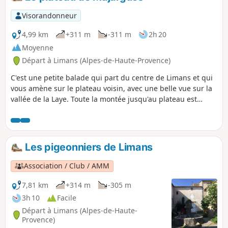
Visorandonneur
4,99 km
+311 m
-311 m
2h 20
Moyenne
Départ à Limans (Alpes-de-Haute-Provence)
C'est une petite balade qui part du centre de Limans et qui
vous amène sur le plateau voisin, avec une belle vue sur la
vallée de la Laye. Toute la montée jusqu'au plateau est
assez exposée au soleil.
Les pigeonniers de Limans
Association / Club / AMM
7,81 km
+314 m
-305 m
3h 10
Facile
Départ à Limans (Alpes-de-Haute-
Provence)