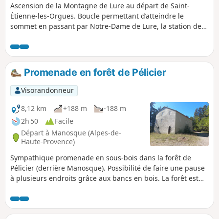
Ascension de la Montagne de Lure au départ de Saint-
Étienne-les-Orgues. Boucle permettant d’atteindre le
sommet en passant par Notre-Dame de Lure, la station de
Lure et d'effectuer une partie des crêtes de la Montagne de
Lure. Itinéraire proposant des paysages variés, traversée
d'une hêtraie, pelouses alpines et des genévriers nains sur
les crêtes, le tout offrant une vue panoramique sur le Mont
Promenade en forêt de Pélicier
Ventoux et le Plateau d'Albion, les Alpes du Sud, et les
sommets des Écrins.
Visorandonneur
8,12 km
+188 m
-188 m
2h 50
Facile
Départ à Manosque (Alpes-de-
Haute-Provence)
Sympathique promenade en sous-bois dans la forêt de
Pélicier (derrière Manosque). Possibilité de faire une pause
à plusieurs endroits grâce aux bancs en bois. La forêt est
traversée par beaucoup de sentiers ou chemins, ce qui
permet de facilement raccourcir le parcours si besoin.