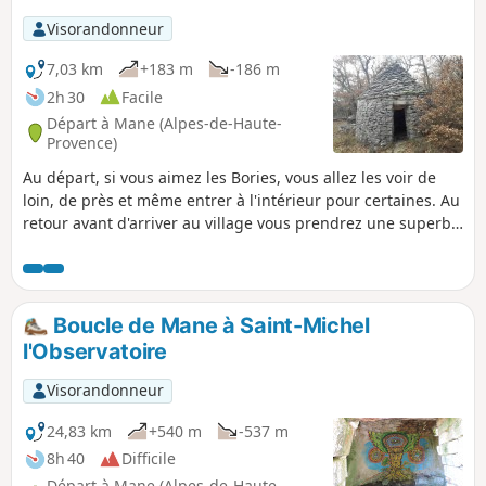
Visorandonneur
7,03 km
+183 m
-186 m
2h 30
Facile
Départ à Mane (Alpes-de-Haute-
Provence)
Au départ, si vous aimez les Bories, vous allez les voir de
loin, de près et même entrer à l'intérieur pour certaines. Au
retour avant d'arriver au village vous prendrez une superbe
rue caladée. Un petit détour pour voir le Château de Mane.
6/12/2023 : Randonnée modifiée pour éviter des propriétés
privées.
Boucle de Mane à Saint-Michel
l'Observatoire
Visorandonneur
24,83 km
+540 m
-537 m
8h 40
Difficile
Départ à Mane (Alpes-de-Haute-