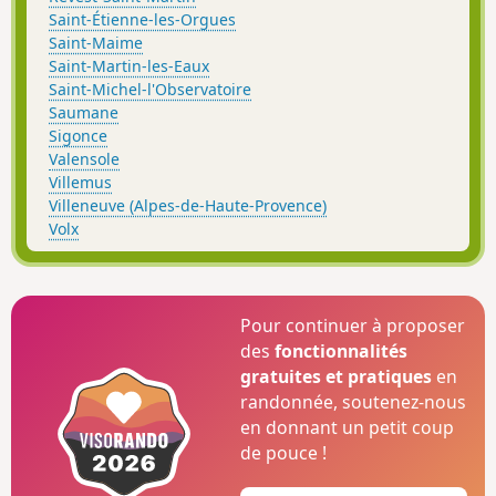
Saint-Étienne-les-Orgues
Saint-Maime
Saint-Martin-les-Eaux
Saint-Michel-l'Observatoire
Saumane
Sigonce
Valensole
Villemus
Villeneuve (Alpes-de-Haute-Provence)
Volx
Pour continuer à proposer
des
fonctionnalités
gratuites et pratiques
en
randonnée, soutenez-nous
en donnant un petit coup
de pouce !