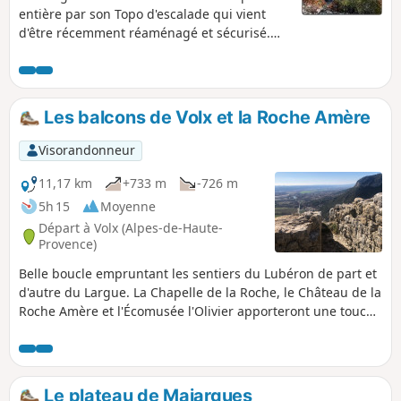
entière par son Topo d'escalade qui vient
d'être récemment réaménagé et sécurisé.
Pendant le début de la randonnée, vous
aurez sur votre droite les murs d'escalade.
Au bout de la montée Capellane (ça monte
raide), vous serez récompensés par un beau
Les balcons de Volx et la Roche Amère
surplomb du village. Ensuite un superbe
coup d’œil à gauche sur la vallée de la
Visorandonneur
Durance.
11,17 km
+733 m
-726 m
5h 15
Moyenne
Départ à Volx (Alpes-de-Haute-
Provence)
Belle boucle empruntant les sentiers du Lubéron de part et
d'autre du Largue. La Chapelle de la Roche, le Château de la
Roche Amère et l'Écomusée l'Olivier apporteront une touche
historique et patrimoniale à cette randonnée. L'application
GPS Visorando peut s'avérer utile pour le début de la
randonnée.
Le plateau de Majargues