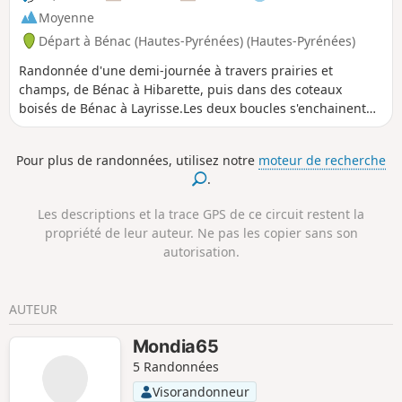
Moyenne
Départ à Bénac (Hautes-Pyrénées) (Hautes-Pyrénées)
Randonnée d'une demi-journée à travers prairies et
champs, de Bénac à Hibarette, puis dans des coteaux
boisés de Bénac à Layrisse.Les deux boucles s'enchainent
sans difficulté, en 3h30 pour des randonneurs et en 4 h
pour des familles. Ce parcours convient bien pour la
Pour plus de randonnées, utilisez notre
moteur de recherche
marche nordique et il se fait alors en 2h30 ou 3h.La
.
deuxième partie est bien adaptée pour faire quelques
petits fractionnés avec 3 côtes de 1 km chacune.
Les descriptions et la trace GPS de ce circuit restent la
propriété de leur auteur. Ne pas les copier sans son
autorisation.
AUTEUR
Mondia65
5 Randonnées
Visorandonneur