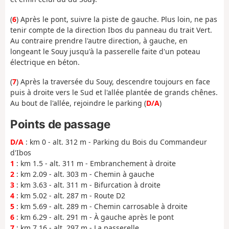
(
6
) Après le pont, suivre la piste de gauche. Plus loin, ne pas
tenir compte de la direction Ibos du panneau du trait Vert.
Au contraire prendre l'autre direction, à gauche, en
longeant le Souy jusqu'à la passerelle faite d'un poteau
électrique en béton.
(
7
) Après la traversée du Souy, descendre toujours en face
puis à droite vers le Sud et l'allée plantée de grands chênes.
Au bout de l'allée, rejoindre le parking (
D/A
)
Points de passage
D/A
: km 0 - alt. 312 m - Parking du Bois du Commandeur
d'Ibos
1
: km 1.5 - alt. 311 m - Embranchement à droite
2
: km 2.09 - alt. 303 m - Chemin à gauche
3
: km 3.63 - alt. 311 m - Bifurcation à droite
4
: km 5.02 - alt. 287 m - Route D2
5
: km 5.69 - alt. 289 m - Chemin carrosable à droite
6
: km 6.29 - alt. 291 m - À gauche après le pont
7
: km 7.16 - alt. 297 m - La passerelle