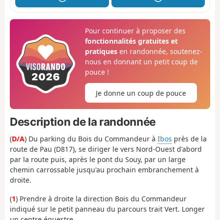
Pour continuer à proposer des
fonctionnalités gratuites et
pratiques
en randonnée, soutenez-
nous en donnant un petit coup de
pouce !
Je donne un coup de pouce
Description de la randonnée
(
D/A
) Du parking du Bois du Commandeur à
Ibos
près de la
route de Pau (D817), se diriger le vers Nord-Ouest d'abord
par la route puis, après le pont du Souy, par un large
chemin carrossable jusqu'au prochain embranchement à
droite.
(
1
) Prendre à droite la direction Bois du Commandeur
indiqué sur le petit panneau du parcours trait Vert. Longer
un centre équestre.