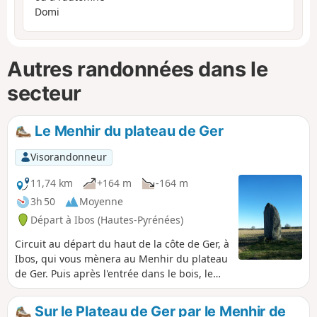
Domi
Autres randonnées dans le
secteur
Le Menhir du plateau de Ger
Visorandonneur
11,74 km
+164 m
-164 m
3h 50
Moyenne
Départ à Ibos (Hautes-Pyrénées)
Circuit au départ du haut de la côte de Ger, à
Ibos, qui vous mènera au Menhir du plateau
de Ger. Puis après l'entrée dans le bois, le
parcours sera ombragé et vous remonterez
la Géline. Vous verrez une mini-cascade.
Sur le Plateau de Ger par le Menhir de