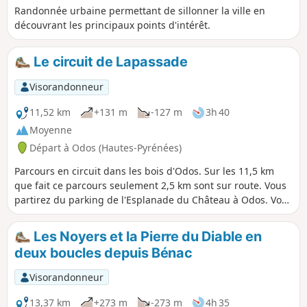
Randonnée urbaine permettant de sillonner la ville en
découvrant les principaux points d'intérêt.
Le circuit de Lapassade
Visorandonneur
11,52 km
+131 m
-127 m
3h 40
Moyenne
Départ à Odos (Hautes-Pyrénées)
Parcours en circuit dans les bois d'Odos. Sur les 11,5 km
que fait ce parcours seulement 2,5 km sont sur route. Vous
partirez du parking de l'Esplanade du Château à Odos. Vous
passerez successivement par le Bouscarou, le Château de la
Passade, le Turon du Balabay, les Vignettes, le chemin de
Les Noyers et la Pierre du Diable en
crête au-dessus d'Hibarette. Le retour en descente passe
deux boucles depuis Bénac
par Biouès, la Passade, le chemin d'Odos à Louey et celui de
Beyrède. Un dernier petit bout de route avant l'arrivée au
Visorandonneur
château. Agréable parcours à faire en marche nordique en
2h30 pour les plus sportifs ou à VTT en 1h30.
13,37 km
+273 m
-273 m
4h 35