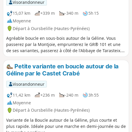
Visorandonneur
15,07 km
+339 m
-340 m
5h 15
Moyenne
Départ à Oursbelille (Hautes-Pyrénées)
Agréable boucle en sous-bois autour de la Géline. Vous
passerez par la Montjoie, emprunterez le GR® 101 et une
de ses variantes, passerez à côté de l'Abbaye de Tarasteix.
Redescente vers la Géline, remontée par le Sarluzen. Encore
une descente et une remontée pour visiter le Castet Crabé
Petite variante en boucle autour de la
et un dernier kilomètre pour récupérer en douceur. C'est
Géline par le Castet Crabé
aussi un parcours idéal pour une marche nordique de 3h30
à 3h45.
Visorandonneur
11,42 km
+236 m
-240 m
3h 55
Moyenne
Départ à Oursbelille (Hautes-Pyrénées)
Variante de la Boucle autour de la Géline, plus courte et
plus rapide. Idéale pour une marche en demi-journée ou de