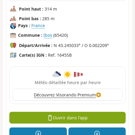
Point haut :
314 m
Point bas :
285 m
Pays :
France
Commune :
Ibos
(65420)
Départ/Arrivée :
N 43.245033° / O 0.002209°
Carte(s) IGN :
Ref. 1645SB
Météo détaillée heure par heure
Découvrez Visorando Premium
Ouvrir dans l'app