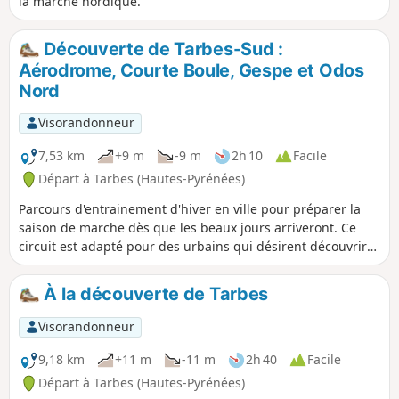
la marche nordique.
Découverte de Tarbes-Sud :
Aérodrome, Courte Boule, Gespe et Odos
Nord
Visorandonneur
7,53 km
+9 m
-9 m
2h 10
Facile
Départ à Tarbes (Hautes-Pyrénées)
Parcours d'entrainement d'hiver en ville pour préparer la
saison de marche dès que les beaux jours arriveront. Ce
circuit est adapté pour des urbains qui désirent découvrir
quelques quartiers de Tarbes.
À la découverte de Tarbes
Visorandonneur
9,18 km
+11 m
-11 m
2h 40
Facile
Départ à Tarbes (Hautes-Pyrénées)