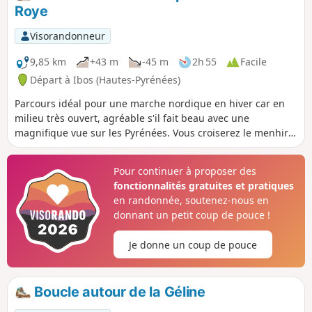
Vous pourrez peut-être apercevoir des
Roye
chevreuils... Note modérateur le pont en
ardoise serait détruit : voir l'avis du
Visorandonneur
21/03/2022
9,85 km
+43 m
-45 m
2h 55
Facile
Départ à Ibos (Hautes-Pyrénées)
Parcours idéal pour une marche nordique en hiver car en
milieu très ouvert, agréable s'il fait beau avec une
magnifique vue sur les Pyrénées. Vous croiserez le menhir
du Plateau de Ger, de nombreux chevreuils, quelques
biches et des sangliers. Ce parcours se fait en moins de
Pour continuer à proposer des
deux heures en marche nordique avec un bon rythme.
fonctionnalités gratuites et pratiques
Compter trois heures en promenade.
en randonnée, soutenez-nous en
donnant un petit coup de pouce !
Je donne un coup de pouce
Boucle autour de la Géline