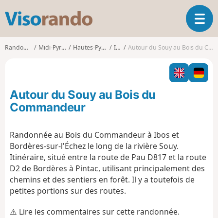
V
O
i
u
s
v
o
Randonnées
Midi-Pyrénées
Hautes-Pyrénées
Ibos
Autour du Souy au Bois du Commandeur
r
r
i
a
r
n
l
d
Autour du Souy au Bois du
a
o
n
Commandeur
a
v
Randonnée au Bois du Commandeur à Ibos et
i
Bordères-sur-l'Échez le long de la rivière Souy.
g
a
Itinéraire, situé entre la route de Pau D817 et la route
t
D2 de Bordères à Pintac, utilisant principalement des
i
chemins et des sentiers en forêt. Il y a toutefois de
o
petites portions sur des routes.
n
⚠️ Lire les commentaires sur cette randonnée.