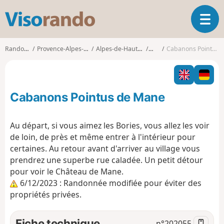
V
O
i
u
s
v
o
Randonnées
Provence-Alpes-Côte d'Azur
Alpes-de-Haute-Provence
Mane
Cabanons Pointus de Mane
r
r
i
a
r
n
l
d
Cabanons Pointus de Mane
a
o
n
a
Au départ, si vous aimez les Bories, vous allez les voir
v
de loin, de près et même entrer à l'intérieur pour
i
certaines. Au retour avant d'arriver au village vous
g
prendrez une superbe rue caladée. Un petit détour
a
t
pour voir le Château de Mane.
i
6/12/2023 : Randonnée modifiée pour éviter des
o
propriétés privées.
n
Fiche technique
n°
202055