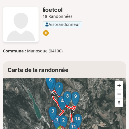
lioetcol
18 Randonnées
Visorandonneur
Commune :
Manosque (04100)
Carte de la randonnée
6
5
7
8
9
4
3
10
1
2
11