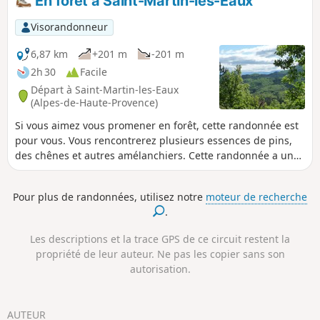
En forêt à Saint-Martin-les-Eaux
Visorandonneur
6,87 km
+201 m
-201 m
2h 30
Facile
Départ à Saint-Martin-les-Eaux
(Alpes-de-Haute-Provence)
Si vous aimez vous promener en forêt, cette randonnée est
pour vous. Vous rencontrerez plusieurs essences de pins,
des chênes et autres amélanchiers. Cette randonnée a une
grande partie de son circuit à l'ombre, vous pouvez
parcourir cette boucle l'été quand le soleil commence à
Pour plus de randonnées, utilisez notre
moteur de recherche
chauffer.
.
Les descriptions et la trace GPS de ce circuit restent la
propriété de leur auteur. Ne pas les copier sans son
autorisation.
AUTEUR