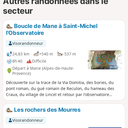
Autres randonnées dans le
secteur
Boucle de Mane à Saint-Michel
l'Observatoire
Visorandonneur
24,83 km
+540 m
-537 m
8h 40
Difficile
Départ à Mane (Alpes-de-Haute-
Provence)
Découverte sur la trace de la Via Domitia, des bories, du
pont roman, du gué romain de Reculon, du hameau des
Craux, du village de Lincel et retour par l'observatoire
astronomique.
Les rochers des Mourres
Visorandonneur