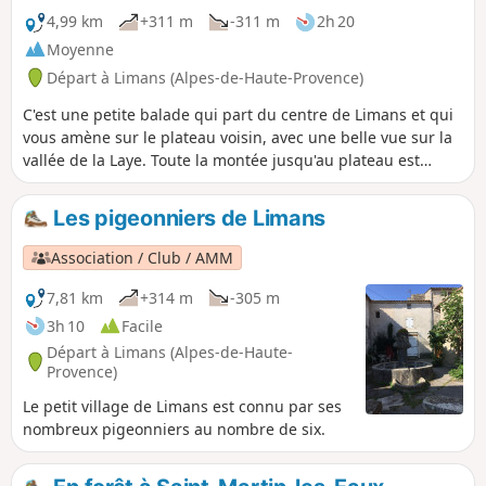
4,99 km
+311 m
-311 m
2h 20
Moyenne
Départ à Limans (Alpes-de-Haute-Provence)
C'est une petite balade qui part du centre de Limans et qui
vous amène sur le plateau voisin, avec une belle vue sur la
vallée de la Laye. Toute la montée jusqu'au plateau est
assez exposée au soleil.
Les pigeonniers de Limans
Association / Club / AMM
7,81 km
+314 m
-305 m
3h 10
Facile
Départ à Limans (Alpes-de-Haute-
Provence)
Le petit village de Limans est connu par ses
nombreux pigeonniers au nombre de six.