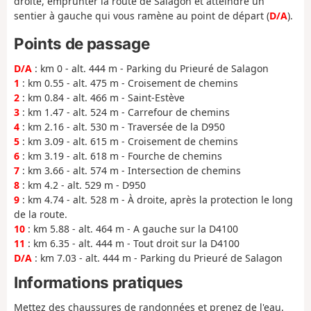
droite, emprunter la route de Salagon et atteindre un
sentier à gauche qui vous ramène au point de départ (
D/A
).
Points de passage
D/A
: km 0 - alt. 444 m - Parking du Prieuré de Salagon
1
: km 0.55 - alt. 475 m - Croisement de chemins
2
: km 0.84 - alt. 466 m - Saint-Estève
3
: km 1.47 - alt. 524 m - Carrefour de chemins
4
: km 2.16 - alt. 530 m - Traversée de la D950
5
: km 3.09 - alt. 615 m - Croisement de chemins
6
: km 3.19 - alt. 618 m - Fourche de chemins
7
: km 3.66 - alt. 574 m - Intersection de chemins
8
: km 4.2 - alt. 529 m - D950
9
: km 4.74 - alt. 528 m - À droite, après la protection le long
de la route.
10
: km 5.88 - alt. 464 m - A gauche sur la D4100
11
: km 6.35 - alt. 444 m - Tout droit sur la D4100
D/A
: km 7.03 - alt. 444 m - Parking du Prieuré de Salagon
Informations pratiques
Mettez des chaussures de randonnées et prenez de l'eau.