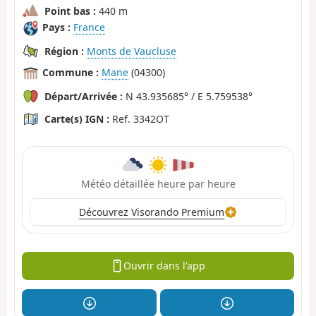
Point bas :
440 m
Pays :
France
Région :
Monts de Vaucluse
Commune :
Mane
(04300)
Départ/Arrivée :
N 43.935685° / E 5.759538°
Carte(s) IGN :
Ref. 3342OT
Météo détaillée heure par heure
Découvrez Visorando Premium
Ouvrir dans l'app