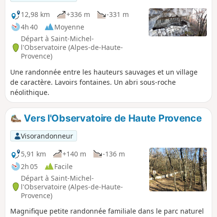
12,98 km
+336 m
-331 m
4h 40
Moyenne
Départ à Saint-Michel-
l'Observatoire (Alpes-de-Haute-
Provence)
Une randonnée entre les hauteurs sauvages et un village
de caractère. Lavoirs fontaines. Un abri sous-roche
néolithique.
Vers l'Observatoire de Haute Provence
Visorandonneur
5,91 km
+140 m
-136 m
2h 05
Facile
Départ à Saint-Michel-
l'Observatoire (Alpes-de-Haute-
Provence)
Magnifique petite randonnée familiale dans le parc naturel