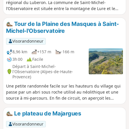
régional du Luberon. La commune de Saint-Michel-
l’Observatoire est située entre la montagne de Lure et le
massif du Luberon. Les amoureux des vieilles pierres, de la
nature provençale et de l'astronomie seront charmés par ce
Tour de la Plaine des Masques à Saint-
parcours.
Michel-l'Observatoire
Visorandonneur
8,96 km
+157 m
-166 m
3h 00
Facile
Départ à Saint-Michel-
l'Observatoire (Alpes-de-Haute-
Provence)
Une petite randonnée facile sur les hauteurs du village qui
passe par un abri sous roche utilisé au néolithique et une
source à mi-parcours. En fin de circuit, on aperçoit les
coupoles de l'observatoire.
Le plateau de Majargues
Visorandonneur