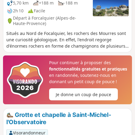
5,70 km
+188 m
-188 m
2h 10
Facile
Départ à Forcalquier (Alpes-de-
Haute-Provence)
Situés au Nord de Focalquier, les rochers des Mourres sont
une curiosité géologique. En effet, l'endroit regorge
d'énormes rochers en forme de champignons de plusieurs
mètres de hauteur. Le mot Mourre signifie « museau » en
provençal.
Pour continuer à proposer des
fonctionnalités gratuites et pratiques
en randonnée, soutenez-nous en
donnant un petit coup de pouce !
Je donne un coup de pouce
Grotte et chapelle à Saint-Michel-
l'Observatoire
Visorandonneur