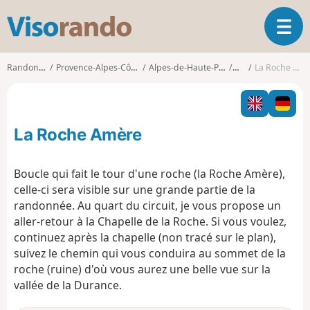
V
O
i
u
s
v
o
Randonnées
Provence-Alpes-Côte d'Azur
Alpes-de-Haute-Provence
Volx
La Roche Amère
r
r
i
a
r
n
l
d
La Roche Amère
a
o
n
a
Boucle qui fait le tour d'une roche (la Roche Amère),
v
celle-ci sera visible sur une grande partie de la
i
randonnée. Au quart du circuit, je vous propose un
g
aller-retour à la Chapelle de la Roche. Si vous voulez,
a
t
continuez après la chapelle (non tracé sur le plan),
i
suivez le chemin qui vous conduira au sommet de la
o
roche (ruine) d'où vous aurez une belle vue sur la
n
vallée de la Durance.