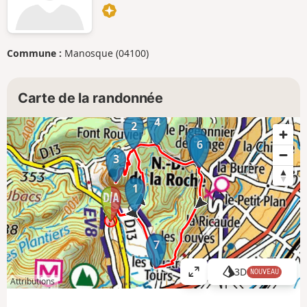
Commune :
Manosque (04100)
Carte de la randonnée
4
2
5
6
3
1
7
3D
NOUVEAU
A
Attributions
ff
i