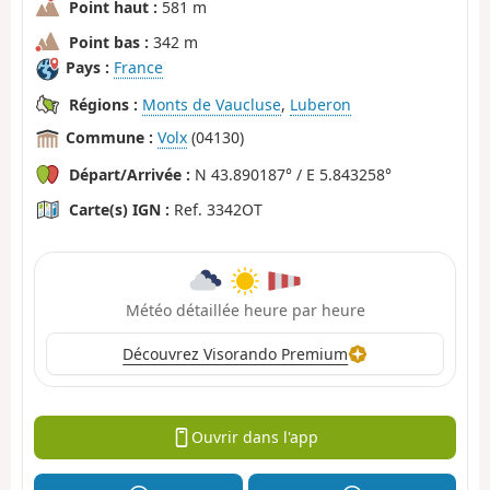
Point haut :
581 m
Point bas :
342 m
Pays :
France
Régions :
Monts de Vaucluse
,
Luberon
Commune :
Volx
(04130)
Départ/Arrivée :
N 43.890187° / E 5.843258°
Carte(s) IGN :
Ref. 3342OT
Météo détaillée heure par heure
Découvrez Visorando Premium
Ouvrir dans l'app