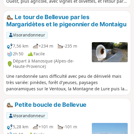
Ouest, plus agricole, avec vignes et olivettes, et retour par
l'Est en suivant le canal d'arrosage ombragé.
Le tour de Bellevue par les
Margaridètes et le pigeonnier de Montaigu
Visorandonneur
7,56 km
+234 m
-235 m
2h 50
Facile
Départ à Manosque (Alpes-de-
Haute-Provence)
Une randonnée sans difficulté avec peu de dénivelé mais
très variée: pinèdes, forêt d'yeuses, paysages
panoramiques sur le Ventoux, la Montagne de Lure puis la
Vallée de la Durance. Ruines, pigeonnier de Montaigu et
arts modernes à l'arrivée.
Petite boucle de Bellevue
Visorandonneur
5,28 km
+101 m
-101 m