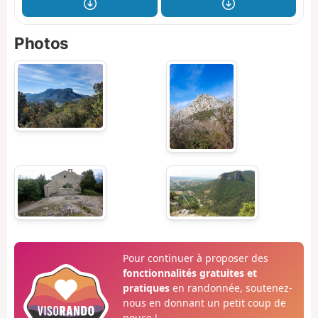
Photos
Pour continuer à proposer des
fonctionnalités gratuites et
pratiques
en randonnée, soutenez-
nous en donnant un petit coup de
pouce !