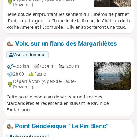
Provence)
Belle boucle empruntant les sentiers du Lubéron de part et
d'autre du Largue. La Chapelle de la Roche, le Château de la
Roche Amère et l'Écomusée l'Olivier apporteront une touche
historique et patrimoniale à cette randonnée. L'application
GPS Visorando peut s'avérer utile pour le début de la
Volx, sur un flanc des Margaridètes
randonnée.
Visorandonneur
4,56 km
+254 m
-250 m
2h 00
Facile
Départ à Volx (Alpes-de-Haute-
Provence)
Cette boucle monte au départ sur un flanc des
Margaridètes et redescend en suivant le Ravin de
Fontamauri.
Point Géodésique " Le Pin Blanc"