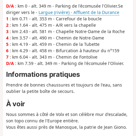
D/A
: km 0 - alt. 349 m - Parking de l'écomusée l'Olivier.Se
diriger vers le -
Largue (rivière) - Affluent de la Durance
1
: km 0.71 - alt. 353 m - Carrefour de la boucle
2
: km 1.64 - alt. 475 m - A/R vers la chapelle
3
: km 2.43 - alt. 581 m - Chapelle Notre-Dame de la Roche
4
: km 3.57 - alt. 490 m - Chemin de Notre-Dame
5
: km 4.19 - alt. 459 m - Chemin de la Tubette
6
: km 4.29 - alt. 458 m - Bifurcation à hauteur du n°159
7
: km 6.04 - alt. 343 m - Chemin de Fontolive
D/A
: km 7.59 - alt. 349 m - Parking de l'écomusée l'Olivier.
Informations pratiques
Prendre de bonnes chaussures et toujours de l'eau, sans
oublier la petite boîte de secours.
À voir
Nous sommes à côté de Volx et son célèbre mur d'escalade,
son topo connu de l'Europe entière.
Vous êtes aussi près de Manosque, la patrie de Jean Giono.