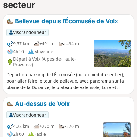
secteur
Bellevue depuis l'Écomusée de Volx
Visorandonneur
9,57 km
+491 m
-494 m
4h 10
Moyenne
Départ à Volx (Alpes-de-Haute-
Provence)
Départ du parking de l'Écomusée (ou au pied du sentier),
pour aller faire le tour de Bellevue, avec panorama sur la
plaine de la Durance, le plateau de Valensole, Lure et
Ventoux.
Au-dessus de Volx
Visorandonneur
4,28 km
+270 m
-270 m
2h 00
Facile