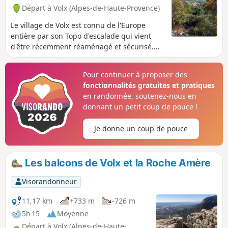
Départ à Volx (Alpes-de-Haute-Provence)
Le village de Volx est connu de l'Europe
entière par son Topo d'escalade qui vient
d'être récemment réaménagé et sécurisé.
Pendant le début de la randonnée, vous
aurez sur votre droite les murs d'escalade.
Pour continuer à proposer des
Au bout de la montée Capellane (ça monte
fonctionnalités gratuites et pratiques
raide), vous serez récompensés par un beau
en randonnée, soutenez-nous en
surplomb du village. Ensuite un superbe
donnant un petit coup de pouce !
coup d’œil à gauche sur la vallée de la
Durance.
Je donne un coup de pouce
Les balcons de Volx et la Roche Amère
Visorandonneur
11,17 km
+733 m
-726 m
5h 15
Moyenne
Départ à Volx (Alpes-de-Haute-