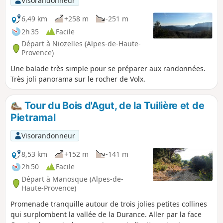
Visorandonneur
6,49 km
+258 m
-251 m
2h 35
Facile
Départ à Niozelles (Alpes-de-Haute-
Provence)
Une balade très simple pour se préparer aux randonnées.
Très joli panorama sur le rocher de Volx.
Tour du Bois d'Agut, de la Tuilière et de
Pietramal
Visorandonneur
8,53 km
+152 m
-141 m
2h 50
Facile
Départ à Manosque (Alpes-de-
Haute-Provence)
Promenade tranquille autour de trois jolies petites collines
qui surplombent la vallée de la Durance. Aller par la face