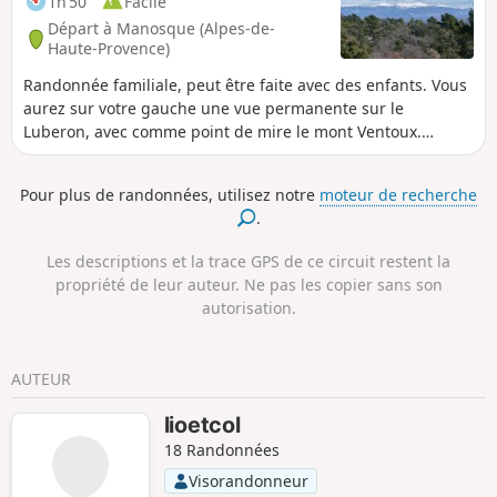
1h 50
Facile
Départ à Manosque (Alpes-de-
Haute-Provence)
Randonnée familiale, peut être faite avec des enfants. Vous
aurez sur votre gauche une vue permanente sur le
Luberon, avec comme point de mire le mont Ventoux.
Ensuite, vous voyez la Montagne de Lure. Sur le retour de la
boucle, vous pouvez aussi admirer les sommets des Alpes.
Pour plus de randonnées, utilisez notre
moteur de recherche
.
Les descriptions et la trace GPS de ce circuit restent la
propriété de leur auteur. Ne pas les copier sans son
autorisation.
AUTEUR
lioetcol
18 Randonnées
Visorandonneur