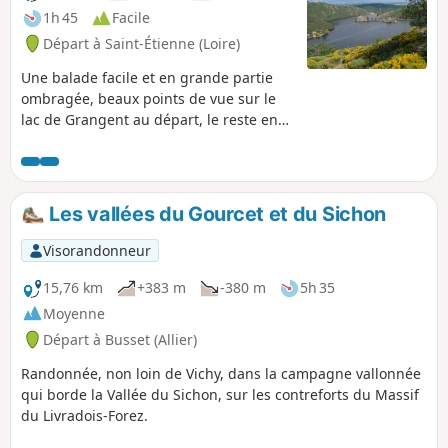
1h 45
Facile
Départ à Saint-Étienne (Loire)
Une balade facile et en grande partie
ombragée, beaux points de vue sur le
lac de Grangent au départ, le reste en
forêt. Parcours jalonné de panneaux
explicatifs et ludiques sur la faune, la
flore. Le site est en cours de
restauration vers la forêt naturelle,
Les vallées du Gourcet et du Sichon
après avoir été planté de pins douglas
au siècle dernier. Idéal pour promenade
Visorandonneur
familiale et / ou par temps chaud.
15,76 km
+383 m
-380 m
5h 35
Moyenne
Départ à Busset (Allier)
Randonnée, non loin de Vichy, dans la campagne vallonnée
qui borde la Vallée du Sichon, sur les contreforts du Massif
du Livradois-Forez.