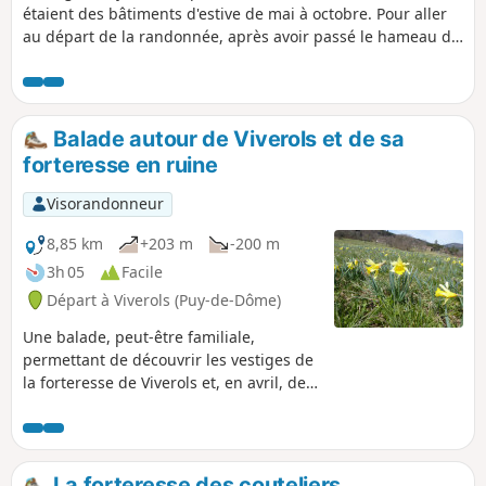
étaient des bâtiments d'estive de mai à octobre. Pour aller
au départ de la randonnée, après avoir passé le hameau de
Nermond, à 200 m, dans une ligne droite, au carrefour de
cette route avec à droite la Route de la Combe, virez plus à
droite et prenez un chemin pierreux, visez le calvaire.
Garez-vous en talon ou en épis côté gauche du chemin
Balade autour de Viverols et de sa
montant.
forteresse en ruine
Visorandonneur
8,85 km
+203 m
-200 m
3h 05
Facile
Départ à Viverols (Puy-de-Dôme)
Une balade, peut-être familiale,
permettant de découvrir les vestiges de
la forteresse de Viverols et, en avril, de
s'émerveiller devant les prairies
recouvertes de jonquilles.
La forteresse des couteliers