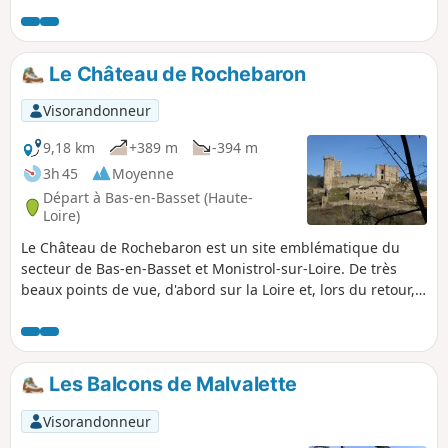
Départemental de la Loire. Tous deux
ont une une architecture médiévale
bien conservée, particulièrement leur
église fortifiée. Montarcher est un petit
Le Château de Rochebaron
bourg perché sur un promontoire et
offre une magnifique vue panoramique
Visorandonneur
du Mont Blanc au Mont Mézenc. La
randonnée est essentiellement
9,18 km
+389 m
-394 m
forestière et reprend pour partie le
3h 45
Moyenne
"Chemin des Brigands".
Départ à Bas-en-Basset (Haute-
Loire)
Le Château de Rochebaron est un site emblématique du
secteur de Bas-en-Basset et Monistrol-sur-Loire. De très
beaux points de vue, d'abord sur la Loire et, lors du retour,
sur le massif du Meygal.
Les Balcons de Malvalette
Visorandonneur