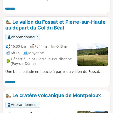
pistes à travers les prairies, offre au
mitan de la balade la découverte de
Montarcher dressé sur son éperon
rocheux. De magnifiques croix
Le vallon du Fossat et Pierre-sur-Haute
parsèment ce circuit.
au départ du Col du Béal
Visorandonneur
16,30 km
+544 m
-543 m
6h 15
Moyenne
Départ à Saint-Pierre-la-Bourlhonne
(Puy-de-Dôme)
Une belle balade en boucle à partir du vallon du Fossat.
Le cratère volcanique de Montpeloux
Visorandonneur