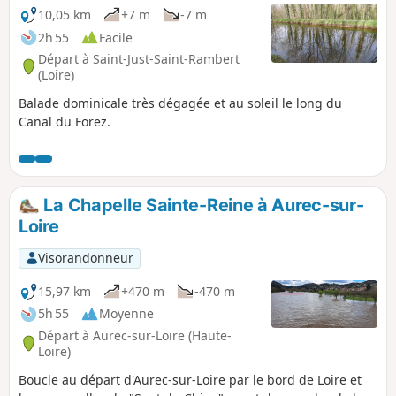
10,05 km
+7 m
-7 m
2h 55
Facile
Départ à Saint-Just-Saint-Rambert
(Loire)
Balade dominicale très dégagée et au soleil le long du
Canal du Forez.
La Chapelle Sainte-Reine à Aurec-sur-
Loire
Visorandonneur
15,97 km
+470 m
-470 m
5h 55
Moyenne
Départ à Aurec-sur-Loire (Haute-
Loire)
Boucle au départ d'Aurec-sur-Loire par le bord de Loire et