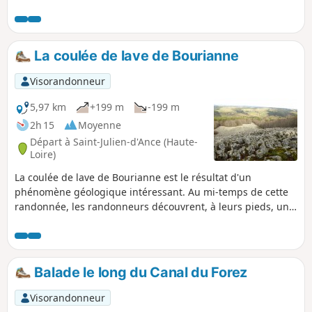
comme cette Pierre-Siège de Saint-Martin évoquant
quelque site druidique. Au retour, on fera halte à l'église du
bourg, qui abrite sous son porche une statue de Saint
Hilaire.
La coulée de lave de Bourianne
Visorandonneur
5,97 km
+199 m
-199 m
2h 15
Moyenne
Départ à Saint-Julien-d'Ance (Haute-
Loire)
La coulée de lave de Bourianne est le résultat d'un
phénomène géologique intéressant. Au mi-temps de cette
randonnée, les randonneurs découvrent, à leurs pieds, un
imposant éboulis d'orgues basaltiques et au loin, le Massif
du Forez.
Balade le long du Canal du Forez
Visorandonneur