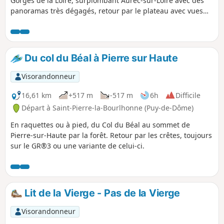
Gorges de la Loire, surplombant Aurec-sur-Loire avec des
panoramas très dégagés, retour par le plateau avec vues
sur Saint-Bonnet-le-Château, capitale de la boule de
pétanque.
Du col du Béal à Pierre sur Haute
Visorandonneur
16,61 km
+517 m
-517 m
6h
Difficile
Départ à Saint-Pierre-la-Bourlhonne (Puy-de-Dôme)
En raquettes ou à pied, du Col du Béal au sommet de
Pierre-sur-Haute par la forêt. Retour par les crêtes, toujours
sur le GR®3 ou une variante de celui-ci.
Lit de la Vierge - Pas de la Vierge
Visorandonneur