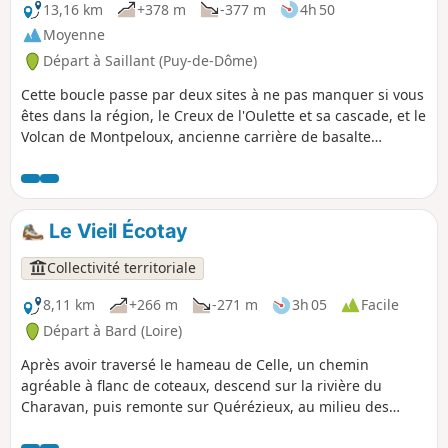
13,16 km
+378 m
-377 m
4h 50
Moyenne
Départ à Saillant (Puy-de-Dôme)
Cette boucle passe par deux sites à ne pas manquer si vous
êtes dans la région, le Creux de l'Oulette et sa cascade, et le
Volcan de Montpeloux, ancienne carrière de basalte
aménagé en musée géologique à ciel ouvert. En fin de
parcours, l'itinéraire emprunte un beau sentier le long de
l'Ance.
Le Vieil Écotay
Collectivité territoriale
8,11 km
+266 m
-271 m
3h 05
Facile
Départ à Bard (Loire)
Après avoir traversé le hameau de Celle, un chemin
agréable à flanc de coteaux, descend sur la rivière du
Charavan, puis remonte sur Quérézieux, au milieu des
feuillus. La descente offre une vue splendide sur Bard, puis