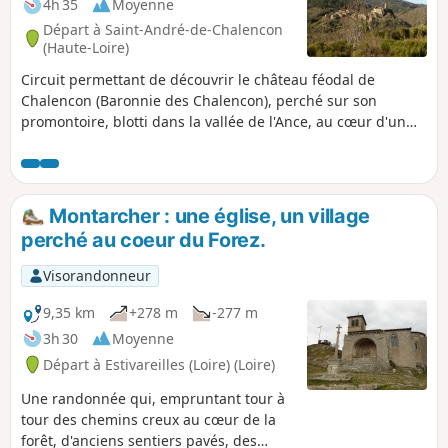
4h 35
Moyenne
Départ à Saint-André-de-Chalencon
(Haute-Loire)
Circuit permettant de découvrir le château féodal de
Chalencon (Baronnie des Chalencon), perché sur son
promontoire, blotti dans la vallée de l'Ance, au cœur d'un
site protégé de 25 hectares A ses pieds, le village féodal, et
enjambant l'Ance, deux ponts : le Pont du Diable avec ses
deux arches dont l'une à 15m de haut, certainement du XIIe
siècle,et le pont de Bounery du XVe.
Montarcher : une église, un village
perché au coeur du Forez.
Visorandonneur
9,35 km
+278 m
-277 m
3h 30
Moyenne
Départ à Estivareilles (Loire) (Loire)
Une randonnée qui, empruntant tour à
tour des chemins creux au cœur de la
forêt, d'anciens sentiers pavés, des