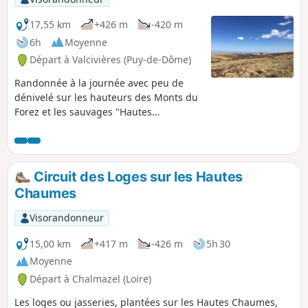
17,55 km
+426 m
-420 m
6h
Moyenne
Départ à Valcivières (Puy-de-Dôme)
Randonnée à la journée avec peu de
dénivelé sur les hauteurs des Monts du
Forez et les sauvages "Hautes
Chaumes". Il est conseillé de bien faire
le sommet du Monthiallier pour la vue.
Se fait bien l'hiver en raquettes et
même en ski nordique. Grand spot de
Circuit des Loges sur les Hautes
ski à voile (snowkite) au Col des
Chaumes
Supeyres.
Visorandonneur
15,00 km
+417 m
-426 m
5h 30
Moyenne
Départ à Chalmazel (Loire)
Les loges ou jasseries, plantées sur les Hautes Chaumes,