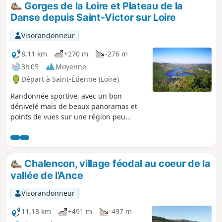
Gorges de la Loire et Plateau de la
Danse depuis Saint-Victor sur Loire
Visorandonneur
8,11 km
+270 m
-276 m
3h 05
Moyenne
Départ à Saint-Étienne (Loire)
Randonnée sportive, avec un bon
dénivelé mais de beaux panoramas et
points de vues sur une région peu
connue et qui méritent de faire
quelques efforts.
Chalencon, village féodal au coeur de la
vallée de l'Ance
Visorandonneur
11,18 km
+491 m
-497 m