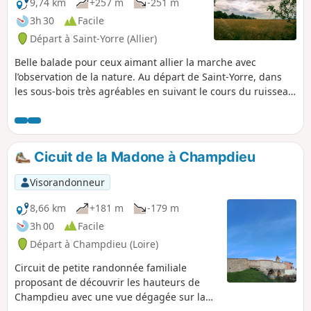
9,74 km
+257 m
-251 m
3h 30
Facile
Départ à Saint-Yorre (Allier)
Belle balade pour ceux aimant allier la marche avec
l’observation de la nature. Au départ de Saint-Yorre, dans
les sous-bois très agréables en suivant le cours du ruisseau
des Andraux, puis en faisant le tour du bassin des
ruisseaux de Coupe-Gorge et des Fonts de Fer. Parties
dégagées sur les Monts Dômes, la plaine de Vichy et la
colline du Vernet.
Cicuit de la Madone à Champdieu
Visorandonneur
8,66 km
+181 m
-179 m
3h 00
Facile
Départ à Champdieu (Loire)
Circuit de petite randonnée familiale
proposant de découvrir les hauteurs de
Champdieu avec une vue dégagée sur la