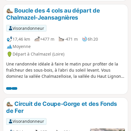
Boucle des 4 cols au départ de
Chalmazel-Jeansagnières
Visorandonneur
17,46 km
+477 m
-471 m
6h 20
Moyenne
Départ à Chalmazel (Loire)
Une randonnée idéale à faire le matin pour profiter de la
fraîcheur des sous-bois, à l'abri du soleil levant. Vous
dominez la vallée Chalmazelloise, la vallée du Haut Lignon,
au loin le sommet de Pierre sur Haute. Votre attention sera
attirée par les nombreux champs de myrtilles.
Circuit de Coupe-Gorge et des Fonds
de Fer
Visorandonneur