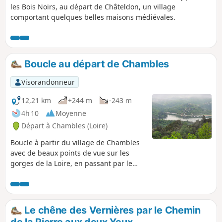
les Bois Noirs, au départ de Châteldon, un village
comportant quelques belles maisons médiévales.
Boucle au départ de Chambles
Visorandonneur
12,21 km
+244 m
-243 m
4h 10
Moyenne
Départ à Chambles (Loire)
Boucle à partir du village de Chambles
avec de beaux points de vue sur les
gorges de la Loire, en passant par le
Château Médiéval d'Essalois, sur les
Monts du Lyonnais, la plaine et les
Monts du Forez.
Le chêne des Vernières par le Chemin