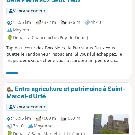
de la Pierre aux deux Yeux
Visorandonneur
12,55 km
+372 m
-376 m
4h 40
Moyenne
Départ à Chabreloche (Puy-de-Dôme)
Tapie au cœur des Bois Noirs, la Pierre aux Deux Yeux
guette le randonneur insouciant. Si vous lui échappez, le
majestueux vieux chêne vous accordera un peu de sa
sérénité. Faites ensuite une pause au pied du Chaos
rocheux du Roc du Guet, endroit propice à la méditation.
Entre agriculture et patrimoine à Saint-
Marcel-d'Urfé
Visorandonneur
18,95 km
+600 m
-603 m
7h 10
Moyenne
Départ à Saint-Marcel-d'Urfé (Loire)