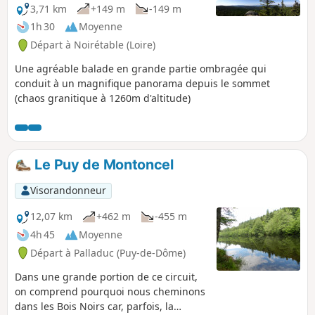
3,71 km
+149 m
-149 m
1h 30
Moyenne
Départ à Noirétable (Loire)
Une agréable balade en grande partie ombragée qui
conduit à un magnifique panorama depuis le sommet
(chaos granitique à 1260m d'altitude)
Le Puy de Montoncel
Visorandonneur
12,07 km
+462 m
-455 m
4h 45
Moyenne
Départ à Palladuc (Puy-de-Dôme)
Dans une grande portion de ce circuit,
on comprend pourquoi nous cheminons
dans les Bois Noirs car, parfois, la