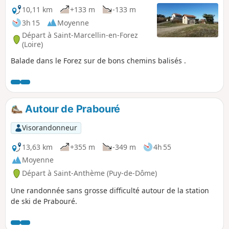
10,11 km
+133 m
-133 m
3h 15
Moyenne
Départ à Saint-Marcellin-en-Forez
(Loire)
Balade dans le Forez sur de bons chemins balisés .
Autour de Prabouré
Visorandonneur
13,63 km
+355 m
-349 m
4h 55
Moyenne
Départ à Saint-Anthème (Puy-de-Dôme)
Une randonnée sans grosse difficulté autour de la station
de ski de Prabouré.