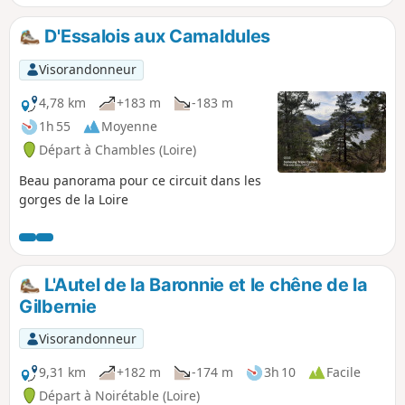
D'Essalois aux Camaldules
Visorandonneur
4,78 km
+183 m
-183 m
1h 55
Moyenne
Départ à Chambles (Loire)
Beau panorama pour ce circuit dans les
gorges de la Loire
L'Autel de la Baronnie et le chêne de la
Gilbernie
Visorandonneur
9,31 km
+182 m
-174 m
3h 10
Facile
Départ à Noirétable (Loire)