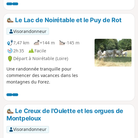
des parties découvertes qui permettent
une vue sur les Monts Dômes à l'Ouest
et les Montagne Bourbonnaise à l'Est.
Le Lac de Noirétable et le Puy de Rot
Les passage à proximité du monument
de 11 Martyrs de la Goutte Grandval et
Visorandonneur
du Château de Busset donnent à ce
circuit un attrait historique.
7,47 km
+144 m
-145 m
2h 35
Facile
Départ à Noirétable (Loire)
Une randonnée tranquille pour
commencer des vacances dans les
montagnes du Forez.
Le Creux de l'Oulette et les orgues de
Montpeloux
Visorandonneur