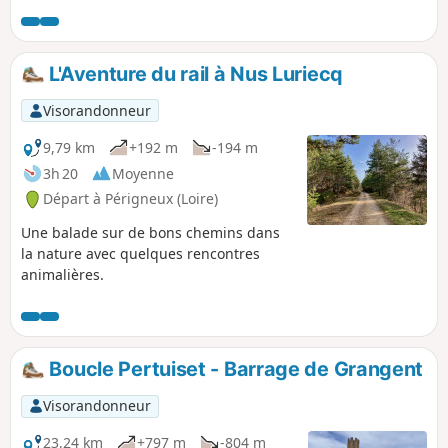
plaine du Forez.
L'Aventure du rail à Nus Luriecq
Visorandonneur
9,79 km
+192 m
-194 m
3h 20
Moyenne
Départ à Périgneux (Loire)
Une balade sur de bons chemins dans
la nature avec quelques rencontres
animalières.
Boucle Pertuiset - Barrage de Grangent
Visorandonneur
23,24 km
+797 m
-804 m