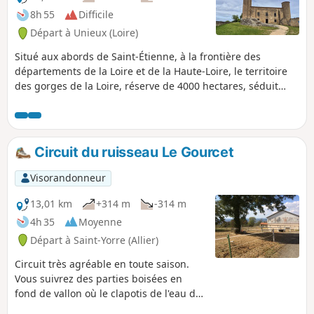
8h 55
Difficile
Départ à Unieux (Loire)
Situé aux abords de Saint-Étienne, à la frontière des
départements de la Loire et de la Haute-Loire, le territoire
des gorges de la Loire, réserve de 4000 hectares, séduit
avec ses paysages boisés paisibles, sa faune et sa flore
remarquables, ses éperons rocheux, son très beau lac de
Grangent, mais aussi ses châteaux médiévaux et ses
villages typiques.
Circuit du ruisseau Le Gourcet
Visorandonneur
13,01 km
+314 m
-314 m
4h 35
Moyenne
Départ à Saint-Yorre (Allier)
Circuit très agréable en toute saison.
Vous suivrez des parties boisées en
fond de vallon où le clapotis de l'eau du
ruisseau vous accompagne, mais aussi