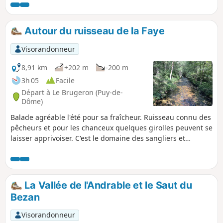
Autour du ruisseau de la Faye
Visorandonneur
8,91 km
+202 m
-200 m
3h 05
Facile
Départ à Le Brugeron (Puy-de-
Dôme)
Balade agréable l'été pour sa fraîcheur. Ruisseau connu des
pêcheurs et pour les chanceux quelques girolles peuvent se
laisser apprivoiser. C'est le domaine des sangliers et
chevreuils... Traversée de vieux villages comme la Terrasse
(très vieille maison à droite), très important au début du 20e
siècle. Victime de l'exode rural, Montolas n'est plus que
ruines !
La Vallée de l'Andrable et le Saut du
Bezan
Visorandonneur