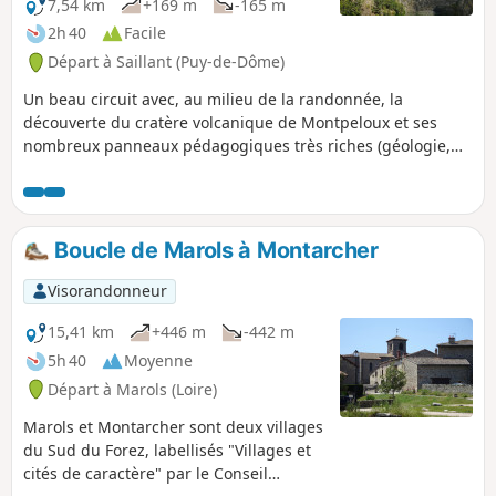
7,54 km
+169 m
-165 m
2h 40
Facile
Départ à Saillant (Puy-de-Dôme)
Un beau circuit avec, au milieu de la randonnée, la
découverte du cratère volcanique de Montpeloux et ses
nombreux panneaux pédagogiques très riches (géologie,
histoire du volcan, faune, flore....), un indéniable plus pour
les enfants curieux !
Boucle de Marols à Montarcher
Visorandonneur
15,41 km
+446 m
-442 m
5h 40
Moyenne
Départ à Marols (Loire)
Marols et Montarcher sont deux villages
du Sud du Forez, labellisés "Villages et
cités de caractère" par le Conseil