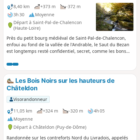
8,40 km
+373 m
-372 m
3h 30
Moyenne
Départ à Saint-Pal-de-Chalencon
(Haute-Loire)
Près du petit bourg médiéval de Saint-Pal-de-Chalencon,
enfoui au fond de la vallée de l'Andrable, le Saut du Bezan
est longtemps resté confidentiel, secret, comme les bons
coins de champignons. A partager entre amis !
Les Bois Noirs sur les hauteurs de
Châteldon
Visorandonneur
11,05 km
+324 m
-320 m
4h 05
Moyenne
Départ à Châteldon (Puy-de-Dôme)
Randonnée sur les contreforts Nord du Livradois, appelés