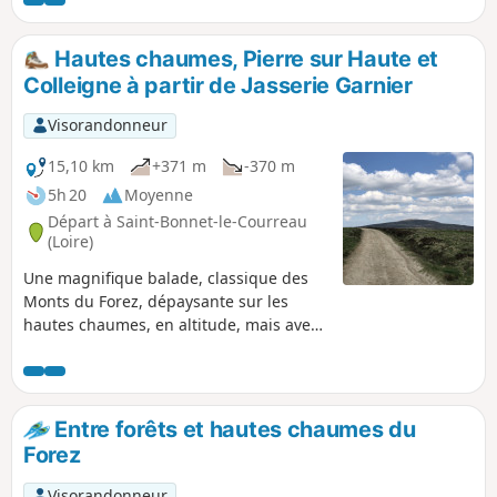
sur le Vieil-Écotay niché au fond de la vallée, avec ses belles
maisons en pierre, son château, son église, son lavoir, et ses
deux rivières qui se rejoignent sous un magnifique petit
Hautes chaumes, Pierre sur Haute et
pont en pierre.
Colleigne à partir de Jasserie Garnier
Visorandonneur
15,10 km
+371 m
-370 m
5h 20
Moyenne
Départ à Saint-Bonnet-le-Courreau
(Loire)
Une magnifique balade, classique des
Monts du Forez, dépaysante sur les
hautes chaumes, en altitude, mais avec
des dénivelés assez doux.
Entre forêts et hautes chaumes du
Forez
Visorandonneur