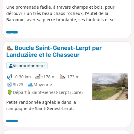
Une promenade facile, à travers champs et bois, pour
découvrir un très beau chaos rocheux, l'Autel de la
Baronnie, avec sa pierre branlante, ses fauteuils et ses
marmites, puis un grand chêne majestueux à la Ferme de la
Gilbernie.
Boucle Saint-Genest-Lerpt par
Landuzière et le Chasseur
Visorandonneur
10,30 km
+178 m
-173 m
3h 25
Moyenne
Départ à Saint-Genest-Lerpt (Loire)
Petite randonnée agréable dans la
campagne de Saint-Genest-Lerpt.