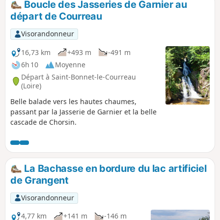
Boucle des Jasseries de Garnier au
départ de Courreau
Visorandonneur
16,73 km
+493 m
-491 m
6h 10
Moyenne
Départ à Saint-Bonnet-le-Courreau
(Loire)
Belle balade vers les hautes chaumes,
passant par la Jasserie de Garnier et la belle
cascade de Chorsin.
La Bachasse en bordure du lac artificiel
de Grangent
Visorandonneur
4,77 km
+141 m
-146 m