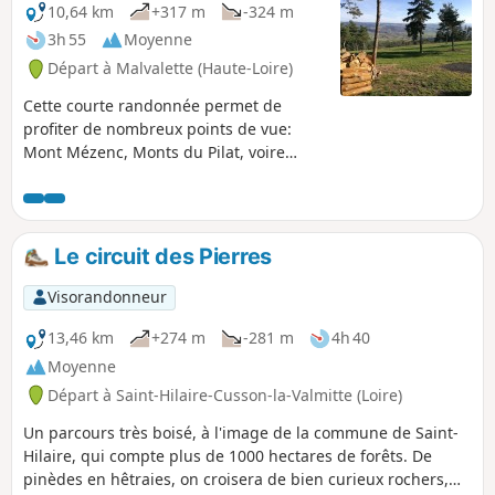
10,64 km
+317 m
-324 m
3h 55
Moyenne
Départ à Malvalette (Haute-Loire)
Cette courte randonnée permet de
profiter de nombreux points de vue:
Mont Mézenc, Monts du Pilat, voire
Mont Blanc quand le temps est clair.
Une table d'orientation au point le plus
haut permet d'identifier les nombreux
monts alentour. Le circuit est largement
Le circuit des Pierres
découvert, avec des passages sur des
coteaux secs. Particulièrement agréable
Visorandonneur
au printemps et en automne, elle est
donc à éviter en cas de canicule.
13,46 km
+274 m
-281 m
4h 40
Moyenne
Départ à Saint-Hilaire-Cusson-la-Valmitte (Loire)
Un parcours très boisé, à l'image de la commune de Saint-
Hilaire, qui compte plus de 1000 hectares de forêts. De
pinèdes en hêtraies, on croisera de bien curieux rochers,