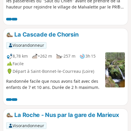
les passerelles du "Saut du Chien" avant de prendre de la
hauteur pour rejoindre le village de Malvalette par le PR®®
" Le Pont d'Angelard". Passage à la Chapelle Sainte-Reine
sur le GR®® de Pays des Gorges de la Loire qui ramène à
Aurec par le vallon du ruisseau de la Rivoire.
La Cascade de Chorsin
Visorandonneur
8,78 km
+262 m
-257 m
3h 15
Facile
Départ à Saint-Bonnet-le-Courreau (Loire)
Randonnée facile que nous avons fait avec des
enfants de 7 et 10 ans. Durée de 2 h maximum.
La Roche - Nus par la gare de Marieux
Visorandonneur