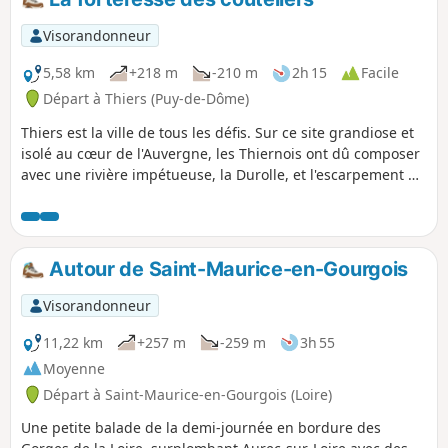
Visorandonneur
5,58 km
+218 m
-210 m
2h 15
Facile
Départ à Thiers (Puy-de-Dôme)
Thiers est la ville de tous les défis. Sur ce site grandiose et
isolé au cœur de l'Auvergne, les Thiernois ont dû composer
avec une rivière impétueuse, la Durolle, et l'escarpement de
ses gorges. Au fil du temps, grâce à de nombreux
aménagement, c'est cette rivière, partiellement
domestiquée, qui assurera la prospérité industrielle de la
ville connue pour être la capitale française de la
Autour de Saint-Maurice-en-Gourgois
coutellerie.Attention, modification d'itinéraire entre (1) et
(2), voir le descriptif.
Visorandonneur
11,22 km
+257 m
-259 m
3h 55
Moyenne
Départ à Saint-Maurice-en-Gourgois (Loire)
Une petite balade de la demi-journée en bordure des