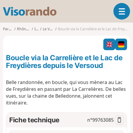
V
O
i
u
s
v
o
Parcours
Rhône-Alpes
Isère
Le Versoud
Boucle via la Carrelière et le Lac de Freydières depuis le Versoud
r
r
i
a
r
n
l
d
Boucle via la Carrelière et le Lac de
a
o
n
Freydières depuis le Versoud
a
v
Belle randonnée, en boucle, qui vous mènera au Lac
i
de Freydières en passant par La Carrelières. De belles
g
a
vues, sur la chaine de Belledonne, jalonnent cet
t
itinéraire.
i
o
Fiche technique
n°
99763085
n