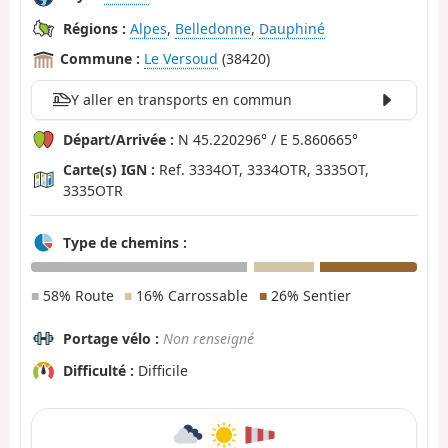
Régions :
Alpes
,
Belledonne
,
Dauphiné
Commune :
Le Versoud
(38420)
Y aller en transports en commun
Départ/Arrivée :
N 45.220296° / E 5.860665°
Carte(s) IGN :
Ref. 3334OT, 3334OTR, 3335OT,
3335OTR
Type de chemins :
■
58% Route
■
16% Carrossable
■
26% Sentier
Portage vélo :
Non renseigné
Difficulté :
Difficile