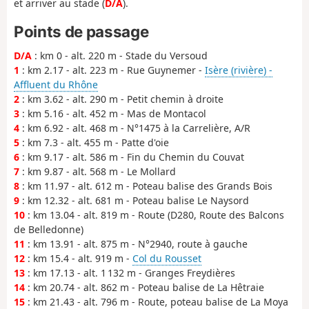
et arriver au stade (
D/A
).
Points de passage
D/A
: km 0 - alt. 220 m - Stade du Versoud
1
: km 2.17 - alt. 223 m - Rue Guynemer -
Isère (rivière) -
Affluent du Rhône
2
: km 3.62 - alt. 290 m - Petit chemin à droite
3
: km 5.16 - alt. 452 m - Mas de Montacol
4
: km 6.92 - alt. 468 m - N°1475 à la Carrelière, A/R
5
: km 7.3 - alt. 455 m - Patte d'oie
6
: km 9.17 - alt. 586 m - Fin du Chemin du Couvat
7
: km 9.87 - alt. 568 m - Le Mollard
8
: km 11.97 - alt. 612 m - Poteau balise des Grands Bois
9
: km 12.32 - alt. 681 m - Poteau balise Le Naysord
10
: km 13.04 - alt. 819 m - Route (D280, Route des Balcons
de Belledonne)
11
: km 13.91 - alt. 875 m - N°2940, route à gauche
12
: km 15.4 - alt. 919 m -
Col du Rousset
13
: km 17.13 - alt. 1 132 m - Granges Freydières
14
: km 20.74 - alt. 862 m - Poteau balise de La Hêtraie
15
: km 21.43 - alt. 796 m - Route, poteau balise de La Moya