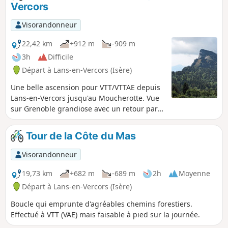
Vercors
Visorandonneur
22,42 km
+912 m
-909 m
3h
Difficile
Départ à Lans-en-Vercors (Isère)
Une belle ascension pour VTT/VTTAE depuis
Lans-en-Vercors jusqu'au Moucherotte. Vue
sur Grenoble grandiose avec un retour par
les pâturages des Ramées.
Tour de la Côte du Mas
Visorandonneur
19,73 km
+682 m
-689 m
2h
Moyenne
Départ à Lans-en-Vercors (Isère)
Boucle qui emprunte d'agréables chemins forestiers.
Effectué à VTT (VAE) mais faisable à pied sur la journée.