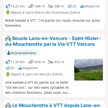
14,25 km
+586 m
-588 m
2h
Moyenne
Départ à Saint-Pierre-de-Chartreuse (Isère)
Petite balade à VTT : 1re partie sur route, ensuite sur piste
forestière.
Boucle Lans-en-Vercors - Saint-Nizier-
du-Moucherotte par la Via VTT Vercors
Visorandonneur
17,26 km
+456 m
-452 m
2h
Moyenne
Départ à Lans-en-Vercors (Isère)
Une balade à VTT en partie sur la belle
"Via Vercors", sur des voies cyclables et
des chemins forestiers. Jolies vues, sur
le plateau du Vercors Nord, le massif de
la Molière et sur Lans-en-Vercors.
Le Moucherotte à VTT depuis Lans-en-