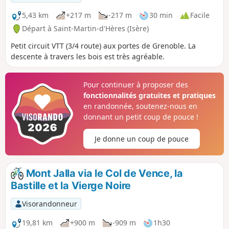
5,43 km
+217 m
-217 m
30 min
Facile
Départ à Saint-Martin-d'Hères (Isère)
Petit circuit VTT (3/4 route) aux portes de Grenoble. La
descente à travers les bois est très agréable.
Pour continuer à proposer des
fonctionnalités gratuites et pratiques
en randonnée, soutenez-nous en
donnant un petit coup de pouce !
Je donne un coup de pouce
Mont Jalla via le Col de Vence, la
Bastille et la Vierge Noire
Visorandonneur
19,81 km
+900 m
-909 m
1h30