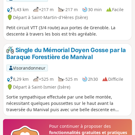
5,43 km
+217 m
-217 m
30 min
Facile
Départ à Saint-Martin-d'Hères (Isère)
Petit circuit VTT (3/4 route) aux portes de Grenoble. La
descente à travers les bois est très agréable.
Single du Mémorial Doyen Gosse par la
Baraque Forestière de Manival
Visorandonneur
8,29 km
+525 m
-525 m
2h30
Difficile
Départ à Saint-Ismier (Isère)
Sortie sympathique effectuée par une belle montée,
nécessitant quelques poussettes sur le haut avant la
traversée du Manival puis avec une belle descente en
single.
Pour continuer à proposer des
fonctionnalités gratuites et pratiques