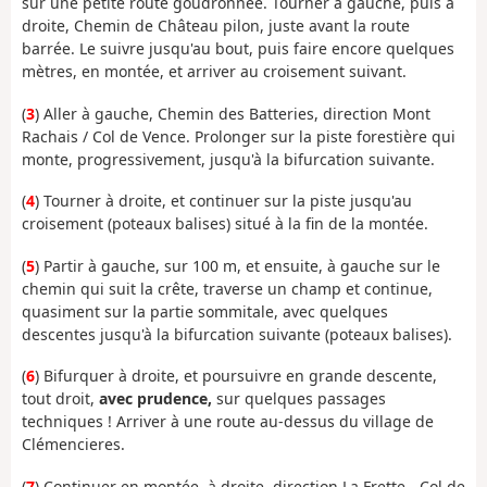
sur une petite route goudronnée. Tourner à gauche, puis à
droite, Chemin de Château pilon, juste avant la route
barrée. Le suivre jusqu'au bout, puis faire encore quelques
mètres, en montée, et arriver au croisement suivant.
(
3
) Aller à gauche, Chemin des Batteries, direction Mont
Rachais / Col de Vence. Prolonger sur la piste forestière qui
monte, progressivement, jusqu'à la bifurcation suivante.
(
4
) Tourner à droite, et continuer sur la piste jusqu'au
croisement (poteaux balises) situé à la fin de la montée.
(
5
) Partir à gauche, sur 100 m, et ensuite, à gauche sur le
chemin qui suit la crête, traverse un champ et continue,
quasiment sur la partie sommitale, avec quelques
descentes jusqu'à la bifurcation suivante (poteaux balises).
(
6
) Bifurquer à droite, et poursuivre en grande descente,
tout droit,
avec prudence,
sur quelques passages
techniques ! Arriver à une route au-dessus du village de
Clémencieres.
(
7
) Continuer en montée, à droite, direction La Frette - Col de