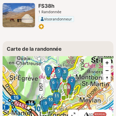
FS38h
1 Randonnée
Visorandonneur
Carte de la randonnée
7
5
3
2
4
6
1
11
10
9
8
3D
NOUVEAU