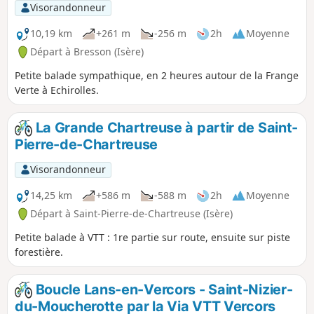
Visorandonneur
10,19 km
+261 m
-256 m
2h
Moyenne
Départ à Bresson (Isère)
Petite balade sympathique, en 2 heures autour de la Frange
Verte à Echirolles.
La Grande Chartreuse à partir de Saint-
Pierre-de-Chartreuse
Visorandonneur
14,25 km
+586 m
-588 m
2h
Moyenne
Départ à Saint-Pierre-de-Chartreuse (Isère)
Petite balade à VTT : 1re partie sur route, ensuite sur piste
forestière.
Boucle Lans-en-Vercors - Saint-Nizier-
du-Moucherotte par la Via VTT Vercors