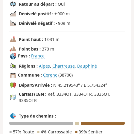
Retour au départ :
Oui
Dénivelé positif :
+ 900 m
Dénivelé négatif :
- 909 m
Point haut :
1 031 m
Point bas :
370 m
Pays :
France
Régions :
Alpes
,
Chartreuse
,
Dauphiné
Commune :
Corenc
(38700)
Départ/Arrivée :
N 45.219543° / E 5.754324°
Carte(s) IGN :
Ref. 3334OT, 3334OTR, 3335OT,
3335OTR
Type de chemins :
■
57% Route
■
4% Carrossable
■
39% Sentier