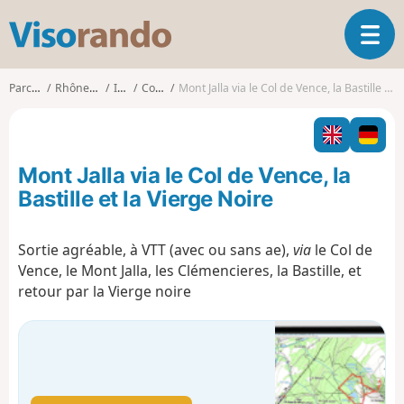
V
O
i
u
s
v
o
Parcours
Rhône-Alpes
Isère
Corenc
Mont Jalla via le Col de Vence, la Bastille et la Vierge Noire
r
r
i
a
r
n
l
d
Mont Jalla via le Col de Vence, la
a
o
n
Bastille et la Vierge Noire
a
v
Sortie agréable, à VTT (avec ou sans ae),
via
le Col de
i
Vence, le Mont Jalla, les Clémencieres, la Bastille, et
g
a
retour par la Vierge noire
t
i
o
n