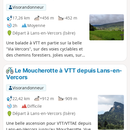
Visorandonneur
17,26 km
+456 m
-452 m
2h
Moyenne
Départ à Lans-en-Vercors (Isère)
Une balade à VTT en partie sur la belle
"Via Vercors", sur des voies cyclables et
des chemins forestiers. Jolies vues, sur
le plateau du Vercors Nord, le massif de
la Molière et sur Lans-en-Vercors.
Le Moucherotte à VTT depuis Lans-en-
Vercors
Visorandonneur
22,42 km
+912 m
-909 m
3h
Difficile
Départ à Lans-en-Vercors (Isère)
Une belle ascension pour VTT/VTTAE depuis
Lans-en-Vercors jusqu'au Moucherotte. Vue