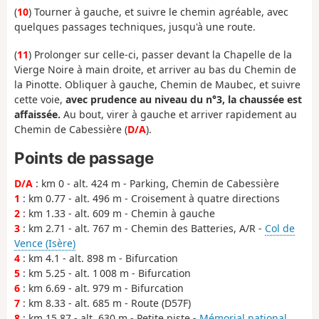
(
10
) Tourner à gauche, et suivre le chemin agréable, avec
quelques passages techniques, jusqu'à une route.
(
11
) Prolonger sur celle-ci, passer devant la Chapelle de la
Vierge Noire à main droite, et arriver au bas du Chemin de
la Pinotte. Obliquer à gauche, Chemin de Maubec, et suivre
cette voie,
avec prudence au niveau du n°3, la chaussée est
affaissée.
Au bout, virer à gauche et arriver rapidement au
Chemin de Cabessière (
D/A
).
Points de passage
D/A
: km 0 - alt. 424 m - Parking, Chemin de Cabessière
1
: km 0.77 - alt. 496 m - Croisement à quatre directions
2
: km 1.33 - alt. 609 m - Chemin à gauche
3
: km 2.71 - alt. 767 m - Chemin des Batteries, A/R -
Col de
Vence (Isère)
4
: km 4.1 - alt. 898 m - Bifurcation
5
: km 5.25 - alt. 1 008 m - Bifurcation
6
: km 6.69 - alt. 979 m - Bifurcation
7
: km 8.33 - alt. 685 m - Route (D57F)
8
: km 15.87 - alt. 630 m - Petite piste -
Mémorial national