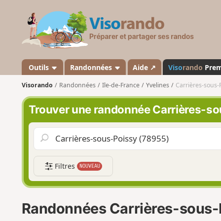
V
i
s
o
r
a
Outils
Randonnées
Aide ↗
Viso
rando
Pre
n
Visorando
Randonnées
Ile-de-France
Yvelines
Carrières-sous-
d
o
Trouver une randonnée Carrières-s
Filtres
NOUVEAU
Randonnées Carrières-sous-