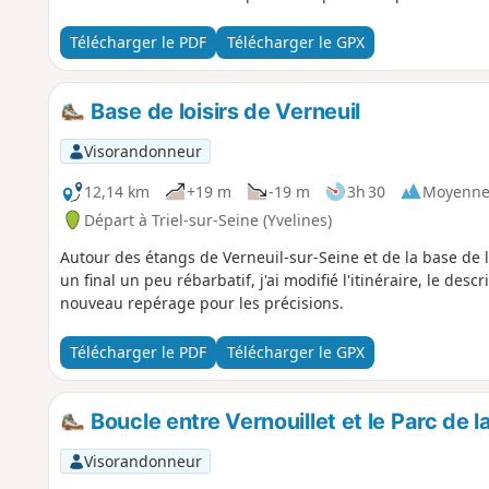
Télécharger le PDF
Télécharger le GPX
Base de loisirs de Verneuil
Visorandonneur
12,14 km
+19 m
-19 m
3h 30
Moyenn
Départ à Triel-sur-Seine (Yvelines)
Autour des étangs de Verneuil-sur-Seine et de la base de 
un final un peu rébarbatif, j'ai modifié l'itinéraire, le desc
nouveau repérage pour les précisions.
Télécharger le PDF
Télécharger le GPX
Boucle entre Vernouillet et le Parc de l
Visorandonneur