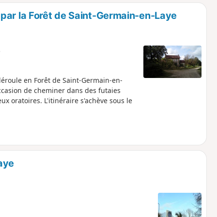
o
a
par la Forêt de Saint-Germain-en-Laye
i
m
p
e
éroule en Forêt de Saint-Germain-en-
occasion de cheminer dans des futaies
x oratoires. L'itinéraire s'achève sous le
aye