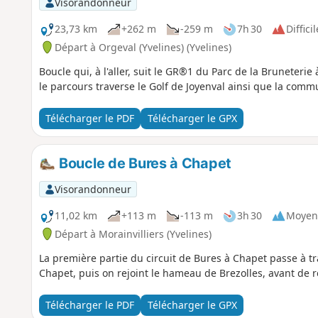
Visorandonneur
23,73 km
+262 m
-259 m
7h 30
Difficil
Départ à Orgeval (Yvelines) (Yvelines)
Boucle qui, à l'aller, suit le GR®1 du Parc de la Bruneterie 
le parcours traverse le Golf de Joyenval ainsi que la co
Télécharger le PDF
Télécharger le GPX
Boucle de Bures à Chapet
Visorandonneur
11,02 km
+113 m
-113 m
3h 30
Moyen
Départ à Morainvilliers (Yvelines)
La première partie du circuit de Bures à Chapet passe à t
Chapet, puis on rejoint le hameau de Brezolles, avant de r
Télécharger le PDF
Télécharger le GPX