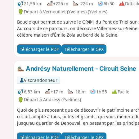
21,56 km
+226 m
-224 m
6h 50
Difficil
Départ à Vernouillet (Yvelines) (Yvelines)
Boucle qui permet de suivre le GR®1 du Pont de Triel-sur-
Au cours de ce parcours, on découvre Villennes-sur-Sein
célèbre maison d'Émile Zola au bord de la Seine.
Télécharger le PDF
Télécharger le GPX
Andrésy Naturellement - Circuit Seine
Visorandonneur
6,53 km
+17 m
-18 m
1h 55
Facile
Départ à Andrésy (Yvelines)
Quoi de plus reposant que de découvrir le patrimoine archi
circuit adapté à tous, petits et grands, qui vous mènera du 
jusqu'au quartier de Denouval, en passant par les princi
Télécharger le PDF
Télécharger le GPX