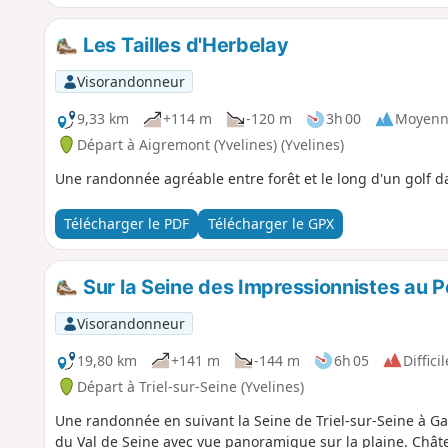
Les Tailles d'Herbelay
Visorandonneur
9,33 km
+114 m
-120 m
3h 00
Moyenn
Départ à Aigremont (Yvelines) (Yvelines)
Une randonnée agréable entre forêt et le long d'un golf 
Télécharger le PDF
Télécharger le GPX
Sur la Seine des Impressionnistes au 
Visorandonneur
19,80 km
+141 m
-144 m
6h 05
Difficil
Départ à Triel-sur-Seine (Yvelines)
Une randonnée en suivant la Seine de Triel-sur-Seine à Garg
du Val de Seine avec vue panoramique sur la plaine. Châtea