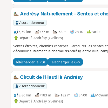
Andrésy Naturellement - Sentes et ch
Visorandonneur
6,69 km
+77 m
-68 m
2h 10
Facile
Départ à Andrésy (Yvelines)
Sentes étroites, chemins escarpés. Parcourez les sentes et
découvrir autrement le charme d'Andrésy, entre ville, cam
Télécharger le PDF
Télécharger le GPX
Circuit de l'Hautil à Andrésy
Visorandonneur
8,80 km
+183 m
-182 m
3h 00
Moyenn
Départ à Andrésy (Yvelines)