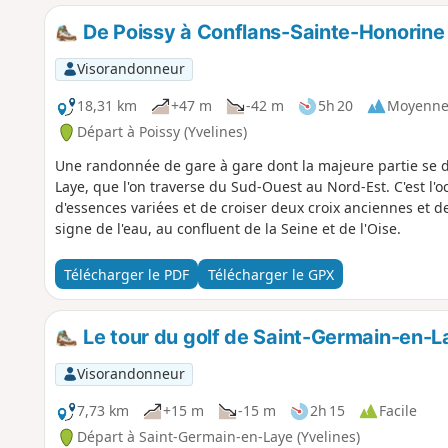
De Poissy à Conflans-Sainte-Honorine 
Visorandonneur
18,31 km
+47 m
-42 m
5h 20
Moyenn
Départ à Poissy (Yvelines)
Une randonnée de gare à gare dont la majeure partie se d
Laye, que l'on traverse du Sud-Ouest au Nord-Est. C'est l'
d'essences variées et de croiser deux croix anciennes et deu
signe de l'eau, au confluent de la Seine et de l'Oise.
Télécharger le PDF
Télécharger le GPX
Le tour du golf de Saint-Germain-en-L
Visorandonneur
7,73 km
+15 m
-15 m
2h 15
Facile
Départ à Saint-Germain-en-Laye (Yvelines)