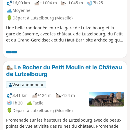
des chemins utilisés sont balisés par le
16,00 km
+1 004 m
-1 045 m
7h 25
Club Vosgien.
Moyenne
Départ à Lutzelbourg (Moselle)
Une belle randonnée entre la gare de Lutzelbourg et la
gare de Saverne, avec les châteaux de Lutzelbourg, du Petit
et du Grand-Geroldseck et du Haut-Barr, site archéologique
avec des vestiges Gallo-romains et passage par la tour du
Brotsch.
Le Rocher du Petit Moulin et le Château
de Lutzelbourg
Visorandonneur
3,41 km
+124 m
-124 m
1h 20
Facile
Départ à Lutzelbourg (Moselle)
Promenade sur les hauteurs de Lutzelbourg avec de beaux
points de vue et visite des ruines du château. Promenade