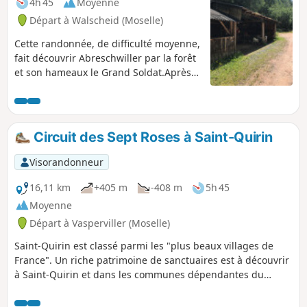
4h 45
Moyenne
Départ à Walscheid (Moselle)
Cette randonnée, de difficulté moyenne,
fait découvrir Abreschwiller par la forêt
et son hameaux le Grand Soldat.Après
la montée vers la Roche du Diable, on
plonge vers le lieu-dit du Grand Soldat,
où l'on pourra observer la maison
d'Alexandre Chatrian (1826-1890),
Circuit des Sept Roses à Saint-Quirin
écrivain né dans ce hameau, pour
monter vers le Rocher du Calice.
Visorandonneur
16,11 km
+405 m
-408 m
5h 45
Moyenne
Départ à Vasperviller (Moselle)
Saint-Quirin est classé parmi les "plus beaux villages de
France". Un riche patrimoine de sanctuaires est à découvrir
à Saint-Quirin et dans les communes dépendantes du
prieuré, c'est le circuit des Sept Roses. En suivant ce circuit
vous passerez aussi par le site gallo-romain de la Croix