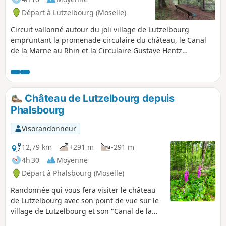
Départ à Lutzelbourg (Moselle)
Circuit vallonné autour du joli village de Lutzelbourg
empruntant la promenade circulaire du château, le Canal
de la Marne au Rhin et la Circulaire Gustave Hentz
comprenant de beaux sentiers forestiers bordés de roches
dont Pulsfels Bellevue et le Krappenfels (Rocher du
Corbeau).
Château de Lutzelbourg depuis
Phalsbourg
Visorandonneur
12,79 km
+291 m
-291 m
4h 30
Moyenne
Départ à Phalsbourg (Moselle)
Randonnée qui vous fera visiter le château
de Lutzelbourg avec son point de vue sur le
village de Lutzelbourg et son "Canal de la
Marne au Rhin". Mélange entre chemins