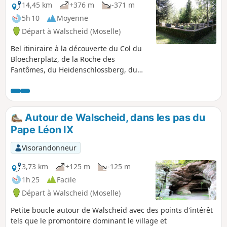
14,45 km
+376 m
-371 m
5h 10
Moyenne
Départ à Walscheid (Moselle)
Bel itiniraire à la découverte du Col du
Bloecherplatz, de la Roche des
Fantômes, du Heidenschlossberg, du
Rocher du Hohwalsch, du cimetière
gallo-romain, de la Croix du Beimbach
et de la Croix du Hengstbourg.
Autour de Walscheid, dans les pas du
Pape Léon IX
Visorandonneur
3,73 km
+125 m
-125 m
1h 25
Facile
Départ à Walscheid (Moselle)
Petite boucle autour de Walscheid avec des points d'intérêt
tels que le promontoire dominant le village et