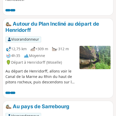
Autour du Plan Incliné au départ de
Henridorff
Visorandonneur
12,75 km
+309 m
-312 m
4h 35
Moyenne
Départ à Henridorff (Moselle)
Au départ de Henridorff, allons voir le
Canal de la Marne au Rhin du haut de
pitons rocheux, puis descendons sur les
chemins de halage pour rejoindre un
tunnel piéton, passant sous le canal.À
mi-parcours, faisons une pause
déjeuner à la Brasserie des Éclusiers, au
Au pays de Sarrebourg
bord du canal.Vous passerez :- dans un
boyau technique sous le canal. (Prévoir
Visorandonneur