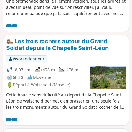
Une promenade dans le Piémont Vosgien, sous les arbres et
avec un beau point de vue sur Abreschviller. J'ai voulu
refaire une balade que je faisais régulièrement avec mes
parents lorsque j'étais ado. Malheureusement la tempête
de 1999 est passée par là et le chemin est, à certains
endroits, complètement effacé. Le club Vosgien a redéfini
un nouvel itinéraire depuis Saint-Léon. J'ai préféré remonter
Les trois rochers autour du Grand
45 ans en arrière et vous proposer ma rétro-balade par le
Soldat depuis la Chapelle Saint-Léon
chemin originel.
Visorandonneur
18,07 km
+478 m
-478 m
6h 30
Moyenne
Départ à Walscheid (Moselle)
Cette boucle sans difficulté au départ de la Chapelle Saint-
Léon de Walscheid permet d'embrasser en une seule fois
les trois monuments autour du Grand Soldat : Rocher de la
Salière, Rocher du Calice et Rocher du Diable, avec, au final,
un point de vue unique sur Walscheid depuis le belvédère.