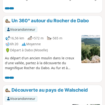
Un 360° autour du Rocher de Dabo
Visorandonneur
16,56 km
+572 m
-565 m
6h 20
Moyenne
Départ à Dabo (Moselle)
Au départ d'un ancien moulin dans le creux
d'une vallée, partez à la découverte du
magnifique Rocher du Dabo. Au fur et à
mesure de votre randonnée, vous le
découvrirez sous différents angles. De
magnifiques paysages et le patrimoine local
vous charmeront.
Découverte au pays de Walscheid
Visorandonneur