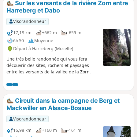
Sur les versants de la rivière Zorn entre
Harreberg et Dabo
Visorandonneur
17,18 km
+662 m
-659 m
6h 50
Moyenne
Départ à Harreberg (Moselle)
Une très belle randonnée qui vous fera
découvrir des sites, rochers et paysages
entre les versants de la vallée de la Zorn.
Circuit dans la campagne de Berg et
Mackwiller en Alsace-Bossue
Visorandonneur
16,98 km
+160 m
-161 m