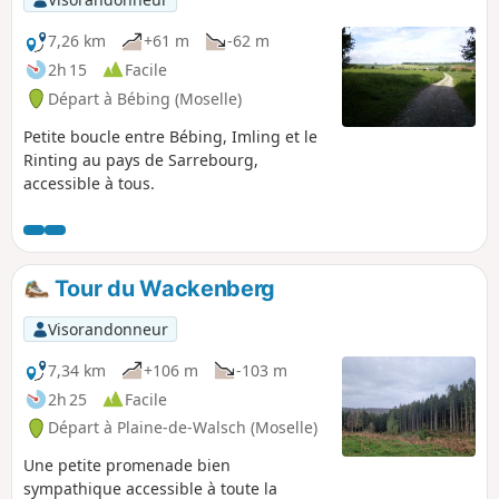
une lampe frontale).- le long du
Ruisseau Forellenbaechel, sous les voies
7,26 km
+61 m
-62 m
ferrées.
2h 15
Facile
Départ à Bébing (Moselle)
Petite boucle entre Bébing, Imling et le
Rinting au pays de Sarrebourg,
accessible à tous.
Tour du Wackenberg
Visorandonneur
7,34 km
+106 m
-103 m
2h 25
Facile
Départ à Plaine-de-Walsch (Moselle)
Une petite promenade bien
sympathique accessible à toute la