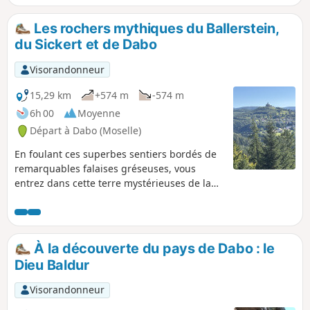
Les rochers mythiques du Ballerstein,
du Sickert et de Dabo
Visorandonneur
15,29 km
+574 m
-574 m
6h 00
Moyenne
Départ à Dabo (Moselle)
En foulant ces superbes sentiers bordés de
remarquables falaises gréseuses, vous
entrez dans cette terre mystérieuses de la
région de Dabo qui a été marquée par une
forte présence celte. Les sites remarquables
du Ballerstein, territoire du dieu Baldur, dieu
celte de la lumière, du Sickert et de Dabo
À la découverte du pays de Dabo : le
rassemblent un grand nombre de curiosités
Dieu Baldur
géologiques parcourus par des sentiers
ombragés et bucoliques ou alternent
Visorandonneur
plusieurs magnifiques panoramas.