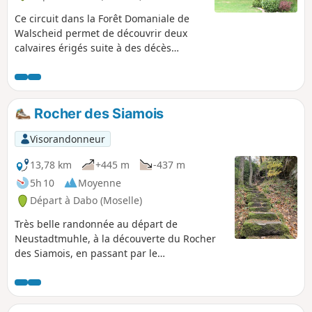
Ce circuit dans la Forêt Domaniale de
Walscheid permet de découvrir deux
calvaires érigés suite à des décès
accidentels mais aussi un cimetière
gallo-romain très bien préservé, une
superbe vue sur la Chapelle Saint-Léon
du Dabo et un beau rocher d'escalade.
Rocher des Siamois
Le retour le long de la Zorn en fait une
promenade très bucolique.
Visorandonneur
13,78 km
+445 m
-437 m
5h 10
Moyenne
Départ à Dabo (Moselle)
Très belle randonnée au départ de
Neustadtmuhle, à la découverte du Rocher
des Siamois, en passant par le
Heidenschlossfels, et la paroi rocheuse du
Geisterfelsen. Une grande partie de la
randonnée se pratique en forêt sur de
beaux sentiers balisés.