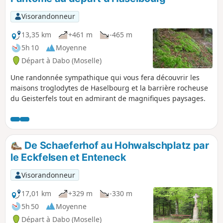
Visorandonneur
13,35 km
+461 m
-465 m
5h 10
Moyenne
Départ à Dabo (Moselle)
Une randonnée sympathique qui vous fera découvrir les
maisons troglodytes de Haselbourg et la barrière rocheuse
du Geisterfels tout en admirant de magnifiques paysages.
De Schaeferhof au Hohwalschplatz par
le Eckfelsen et Enteneck
Visorandonneur
17,01 km
+329 m
-330 m
5h 50
Moyenne
Départ à Dabo (Moselle)