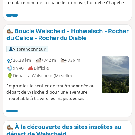
l'emplacement de la chapelle primitive, l'actuelle Chapelle
St-Léon et la grotte Sain-Léon, plus vaste cavité souterraine
du massif des Vosges.
Boucle Walscheid - Hohwalsch - Rocher
du Calice - Rocher du Diable
Visorandonneur
26,28 km
+742 m
-736 m
9h 40
Difficile
Départ à Walscheid (Moselle)
Empruntez le sentier de trail/randonnée au
départ de Walscheid pour une aventure
inoubliable à travers les majestueuses
roches et les vallées de sapins
environnantes. Cet itinéraire suit des
chemins roulants et accessibles. Il vous
permettra de découvrir la beauté naturelle
À la découverte des sites insolites au
de la région tout en profitant de superbes
départ de Walscheid