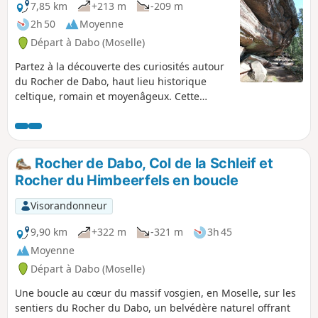
7,85 km
+213 m
-209 m
2h 50
Moyenne
Départ à Dabo (Moselle)
Partez à la découverte des curiosités autour
du Rocher de Dabo, haut lieu historique
celtique, romain et moyenâgeux. Cette
randonnée autour du massif du Ballerstein
est un concentré de ce qu'il y a de plus
beau : rochers remarquables et falaises de
grès, points de vues sur les forêts de
Rocher de Dabo, Col de la Schleif et
résineux et les localités alentour, sentiers
Rocher du Himbeerfels en boucle
bucoliques riches en histoire et légendes.
Vous entrez dans le royaume de Baldur, dieu
Visorandonneur
celte de la lumière.
9,90 km
+322 m
-321 m
3h 45
Moyenne
Départ à Dabo (Moselle)
Une boucle au cœur du massif vosgien, en Moselle, sur les
sentiers du Rocher du Dabo, un belvédère naturel offrant