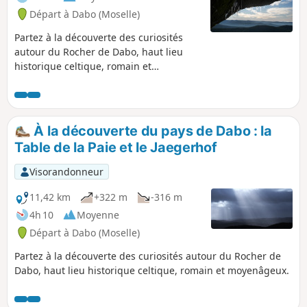
Départ à Dabo (Moselle)
Partez à la découverte des curiosités
autour du Rocher de Dabo, haut lieu
historique celtique, romain et
moyenâgeux. Le Rocher de Dabo est un
site incontournable de la commune. Du
haut de ses 664m, il offre un des
panoramas les plus grandioses des
À la découverte du pays de Dabo : la
Hautes Vosges Gréseuses allant de la
Table de la Paie et le Jaegerhof
plaine de l'Alsace à l'Est, du massif
vosgien au Sud, au plateau lorrain au
Visorandonneur
Nord Est.
11,42 km
+322 m
-316 m
4h 10
Moyenne
Départ à Dabo (Moselle)
Partez à la découverte des curiosités autour du Rocher de
Dabo, haut lieu historique celtique, romain et moyenâgeux.