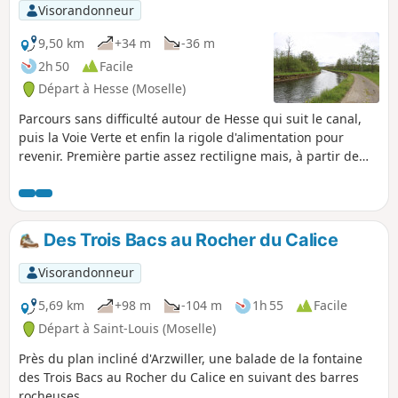
Visorandonneur
9,50 km
+34 m
-36 m
2h 50
Facile
Départ à Hesse (Moselle)
Parcours sans difficulté autour de Hesse qui suit le canal,
puis la Voie Verte et enfin la rigole d'alimentation pour
revenir. Première partie assez rectiligne mais, à partir de
Hermelange, plus campagne et nature.
Des Trois Bacs au Rocher du Calice
Visorandonneur
5,69 km
+98 m
-104 m
1h 55
Facile
Départ à Saint-Louis (Moselle)
Près du plan incliné d'Arzwiller, une balade de la fontaine
des Trois Bacs au Rocher du Calice en suivant des barres
rocheuses.