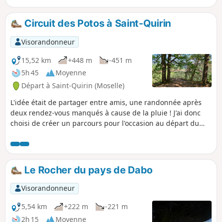
Guillaume.
Circuit des Potos à Saint-Quirin
Visorandonneur
15,52 km
+448 m
-451 m
5h 45
Moyenne
Départ à Saint-Quirin (Moselle)
L'idée était de partager entre amis, une randonnée après
deux rendez-vous manqués à cause de la pluie ! J'ai donc
choisi de créer un parcours pour l'occasion au départ du
lieu de mon enfance.
Le Rocher du pays de Dabo
Visorandonneur
5,54 km
+222 m
-221 m
2h 15
Moyenne