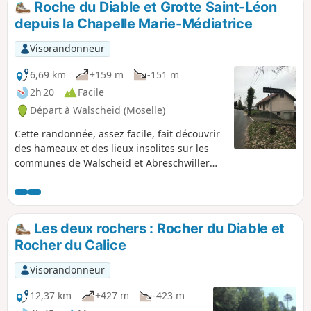
Roche du Diable et Grotte Saint-Léon
depuis la Chapelle Marie-Médiatrice
Visorandonneur
6,69 km
+159 m
-151 m
2h 20
Facile
Départ à Walscheid (Moselle)
Cette randonnée, assez facile, fait découvrir
des hameaux et des lieux insolites sur les
communes de Walscheid et Abreschwiller
Après la Roche du Diable, on plonge vers le
lieu dit du Nonnebourg puis la route nous
mène vers la Chapelle du pape Saint-Léon IX
(1002-1054), puis vers la grotte Saint-Léon-
Les deux rochers : Rocher du Diable et
de-Walscheid pour admirer la vue sur le
Rocher du Calice
village en contre bas.
Visorandonneur
12,37 km
+427 m
-423 m