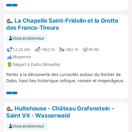
baptistère, les rochers du Pfannenfels et du
Sickerkopf d'où une magnifique vue s'offre sur
Dabo et son rocher, la borne frontière de St
La Chapelle Saint-Fridolin et la Grotte
Martin et enfin les maisons troglodytes.
des Francs-Tireurs
Visorandonneur
12,22 km
+362 m
-362 m
4h 30
Moyenne
Départ à Dabo (Moselle)
Partez à la découverte des curiosités autour du Rocher de
Dabo, haut lieu historique celtique, romain et moyenâgeux.
Hultehouse - Château Grafenstein -
Saint Vit - Wasserwald
Visorandonneur