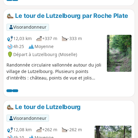
Le tour de Lutzelbourg par Roche Plate
Visorandonneur
12,03 km
+337 m
-333 m
4h 25
Moyenne
Départ à Lutzelbourg (Moselle)
Randonnée circulaire vallonnée autour du joli
village de Lutzelbourg. Plusieurs points
d'intérêts : château, points de vue et jolis
sentiers ombragés bordés de gros rochers.
Le tour de Lutzelbourg
Visorandonneur
12,08 km
+262 m
-262 m
4h 10
Moyenne