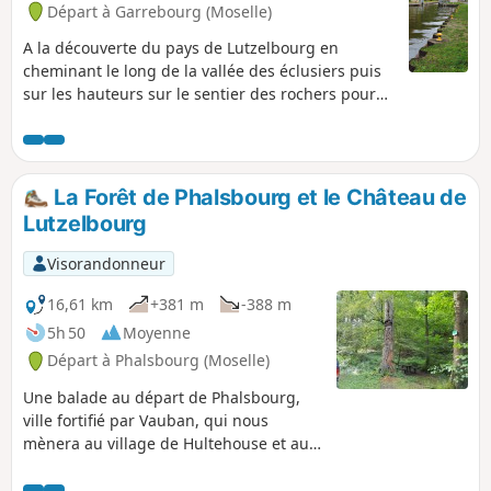
Départ à Garrebourg (Moselle)
carte ou un GPS est recommandé. À
l'arrivée, vous pourrez aussi visiter la
A la découverte du pays de Lutzelbourg en
cristallerie Lerher.
cheminant le long de la vallée des éclusiers puis
sur les hauteurs sur le sentier des rochers pour
rejoindre les ruines du chateau de Lutzelbourg
La Forêt de Phalsbourg et le Château de
Lutzelbourg
Visorandonneur
16,61 km
+381 m
-388 m
5h 50
Moyenne
Départ à Phalsbourg (Moselle)
Une balade au départ de Phalsbourg,
ville fortifié par Vauban, qui nous
mènera au village de Hultehouse et au
château de Lutzelbourg.