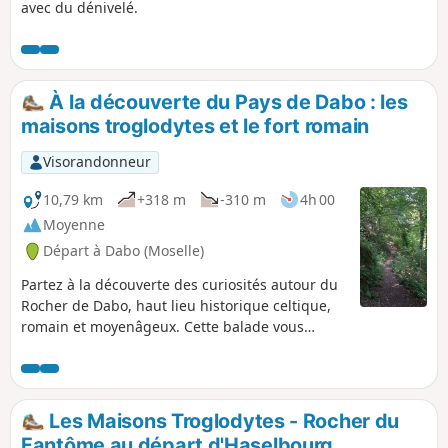
avec du dénivelé.
À la découverte du Pays de Dabo : les
maisons troglodytes et le fort romain
Visorandonneur
10,79 km
+318 m
-310 m
4h 00
Moyenne
Départ à Dabo (Moselle)
Partez à la découverte des curiosités autour du
Rocher de Dabo, haut lieu historique celtique,
romain et moyenâgeux. Cette balade vous
amène à la rencontre de deux sites dont
l'histoire (très ancienne et plus récente) est
intimement liée à une situation géographique
des plus atypiques.
Les Maisons Troglodytes - Rocher du
Fantôme au départ d'Haselbourg