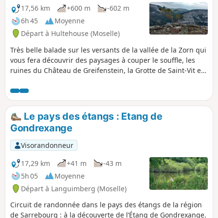
17,56 km
+600 m
-602 m
6h 45
Moyenne
Départ à Hultehouse (Moselle)
Très belle balade sur les versants de la vallée de la Zorn qui
vous fera découvrir des paysages à couper le souffle, les
ruines du Château de Greifenstein, la Grotte de Saint-Vit et
le site gallo-romain du Wasserwald. Dénivelé réel: 534 m.
Le pays des étangs : Etang de
Gondrexange
Visorandonneur
17,29 km
+41 m
-43 m
5h 05
Moyenne
Départ à Languimberg (Moselle)
Circuit de randonnée dans le pays des étangs de la région
de Sarrebourg : à la découverte de l’Étang de Gondrexange.