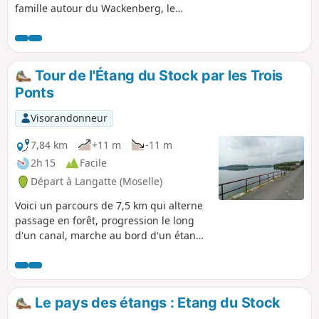
famille autour du Wackenberg, le
dénivelé est inférieur à 100m.
Tour de l'Étang du Stock par les Trois
Ponts
Visorandonneur
7,84 km
+11 m
-11 m
2h 15
Facile
Départ à Langatte (Moselle)
Voici un parcours de 7,5 km qui alterne
passage en forêt, progression le long
d'un canal, marche au bord d'un étang
et même une partie urbaine. Le
dénivelé est très faible, les sentiers sont
aménagés, praticables même par temps
de pluie. De plus, on trouve des aires de
Le pays des étangs : Etang du Stock
pique-nique et des bancs permettant de