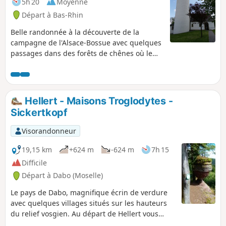
5h 20
Moyenne
Départ à Bas-Rhin
Belle randonnée à la découverte de la
campagne de l'Alsace-Bossue avec quelques
passages dans des forêts de chênes où le
gazoullis des oiseaux nous accompagne !
Hellert - Maisons Troglodytes -
Sickertkopf
Visorandonneur
19,15 km
+624 m
-624 m
7h 15
Difficile
Départ à Dabo (Moselle)
Le pays de Dabo, magnifique écrin de verdure
avec quelques villages situés sur les hauteurs
du relief vosgien. Au départ de Hellert vous
découvrirez la Chapelle Saint Fridolin avec son