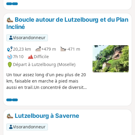
forestiers, sentiers dans la forêt et dans les
champs. Un peu de bitume néanmoins pour
la traversée des villages.
Boucle autour de Lutzelbourg et du Plan
Incliné
Visorandonneur
20,23 km
+479 m
-471 m
7h 10
Difficile
Départ à Lutzelbourg (Moselle)
Un tour assez long d'un peu plus de 20
km, faisable en marche à pied mais
aussi en trail.Un concentré de diversité
sur ces 20 km entre sentiers, canal
abandonné, paysages, roches, tunnels,
château.Un circuit qui mérite d'être
connu. S'il est trop long, il est assez
Lutzelbourg à Saverne
facile de le couper pour le faire en 2
fois.Bien que le circuit soit long il est
Visorandonneur
assez facile à suivre. En effet, la plupart