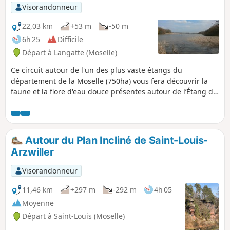
se reposer. Cette petite randonnée est
Visorandonneur
donc idéale à pratiquer en famille et ne
présente aucune difficulté.
22,03 km
+53 m
-50 m
6h 25
Difficile
Départ à Langatte (Moselle)
Ce circuit autour de l'un des plus vaste étangs du
département de la Moselle (750ha) vous fera découvrir la
faune et la flore d'eau douce présentes autour de l’Étang du
Stock.
Autour du Plan Incliné de Saint-Louis-
Arzwiller
Visorandonneur
11,46 km
+297 m
-292 m
4h 05
Moyenne
Départ à Saint-Louis (Moselle)