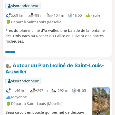
Visorandonneur
5,69 km
+98 m
-104 m
1h 55
Facile
Départ à Saint-Louis (Moselle)
Près du plan incliné d'Arzwiller, une balade de la fontaine
des Trois Bacs au Rocher du Calice en suivant des barres
rocheuses.
Autour du Plan Incliné de Saint-Louis-
Arzwiller
Visorandonneur
11,46 km
+297 m
-292 m
4h 05
Moyenne
Départ à Saint-Louis (Moselle)
Beau circuit en boucle qui permet de découvrir