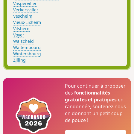
Vasperviller
Veckersviller
Vescheim
Vieux-Lixheim
Vilsberg
Voyer
Walscheid
Waltembourg
Wintersbourg
Zilling
Pour continuer à proposer
des
fonctionnalités
gratuites et pratiques
en
randonnée, soutenez-nous
en donnant un petit coup
de pouce !