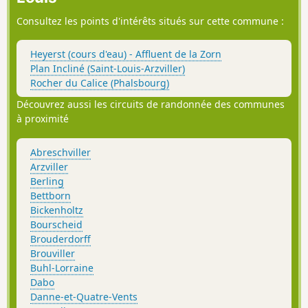
Consultez les points d'intérêts situés sur cette commune :
Heyerst (cours d'eau) - Affluent de la Zorn
Plan Incliné (Saint-Louis-Arzviller)
Rocher du Calice (Phalsbourg)
Découvrez aussi les circuits de randonnée des communes
à proximité
Abreschviller
Arzviller
Berling
Bettborn
Bickenholtz
Bourscheid
Brouderdorff
Brouviller
Buhl-Lorraine
Dabo
Danne-et-Quatre-Vents