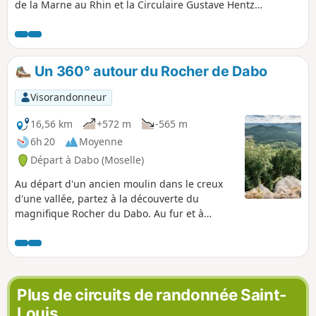
de la Marne au Rhin et la Circulaire Gustave Hentz
comprenant de beaux sentiers forestiers bordés de roches
dont Pulsfels Bellevue et le Krappenfels (Rocher du
Corbeau).
Un 360° autour du Rocher de Dabo
Visorandonneur
16,56 km
+572 m
-565 m
6h 20
Moyenne
Départ à Dabo (Moselle)
Au départ d'un ancien moulin dans le creux
d'une vallée, partez à la découverte du
magnifique Rocher du Dabo. Au fur et à
mesure de votre randonnée, vous le
découvrirez sous différents angles. De
magnifiques paysages et le patrimoine local
vous charmeront.
Plus de circuits de randonnée Saint-
Louis