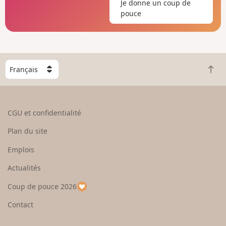
Je donne un coup de
pouce
C
R
h
e
o
t
i
o
s
CGU et confidentialité
u
i
r
s
Plan du site
e
s
n
e
Emplois
h
z
Actualités
a
u
u
n
Coup de pouce 2026
t
p
a
Contact
y
s