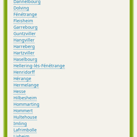
Dannelbourg
Dolving
Fénétrange
Fleisheim
Garrebourg
Guntzviller
Hangviller
Harreberg
Hartzviller
Haselbourg
Hellering-lès-Fénétrange
Henridorff
Hérange
Hermelange
Hesse
Hilbesheim
Hommarting
Hommert
Hultehouse
Imling
Lafrimbolle
Lixheim