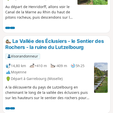
Au départ de Henridorff, allons voir le
Canal de la Marne au Rhin du haut de
pitons rocheux, puis descendons sur les
chemins de halage pour rejoindre un
tunnel piéton, passant sous le canal.À
mi-parcours, faisons une pause
déjeuner à la Brasserie des Éclusiers, au
La Vallée des Éclusiers - le Sentier des
bord du canal.Vous passerez :- dans un
Rochers - la ruine du Lutzelbourg
boyau technique sous le canal. (Prévoir
une lampe frontale).- le long du
Visorandonneur
Ruisseau Forellenbaechel, sous les voies
ferrées.
14,80 km
+410 m
-409 m
5h 25
Moyenne
Départ à Garrebourg (Moselle)
A la découverte du pays de Lutzelbourg en
cheminant le long de la vallée des éclusiers puis
sur les hauteurs sur le sentier des rochers pour
rejoindre les ruines du chateau de Lutzelbourg