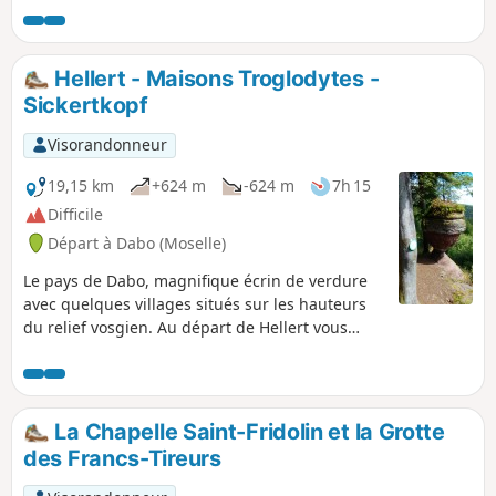
Hellert - Maisons Troglodytes -
Sickertkopf
Visorandonneur
19,15 km
+624 m
-624 m
7h 15
Difficile
Départ à Dabo (Moselle)
Le pays de Dabo, magnifique écrin de verdure
avec quelques villages situés sur les hauteurs
du relief vosgien. Au départ de Hellert vous
découvrirez la Chapelle Saint Fridolin avec son
baptistère, les rochers du Pfannenfels et du
Sickerkopf d'où une magnifique vue s'offre sur
Dabo et son rocher, la borne frontière de St
La Chapelle Saint-Fridolin et la Grotte
Martin et enfin les maisons troglodytes.
des Francs-Tireurs