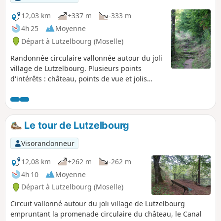
12,03 km
+337 m
-333 m
4h 25
Moyenne
Départ à Lutzelbourg (Moselle)
Randonnée circulaire vallonnée autour du joli
village de Lutzelbourg. Plusieurs points
d'intérêts : château, points de vue et jolis
sentiers ombragés bordés de gros rochers.
Le tour de Lutzelbourg
Visorandonneur
12,08 km
+262 m
-262 m
4h 10
Moyenne
Départ à Lutzelbourg (Moselle)
Circuit vallonné autour du joli village de Lutzelbourg
empruntant la promenade circulaire du château, le Canal