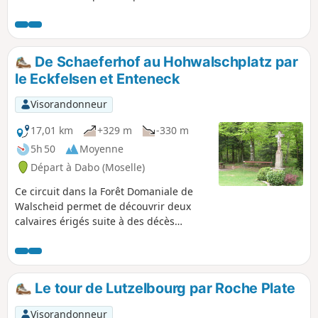
Heidenschlossfels, et la paroi rocheuse du
Geisterfelsen. Une grande partie de la
randonnée se pratique en forêt sur de
beaux sentiers balisés.
De Schaeferhof au Hohwalschplatz par
le Eckfelsen et Enteneck
Visorandonneur
17,01 km
+329 m
-330 m
5h 50
Moyenne
Départ à Dabo (Moselle)
Ce circuit dans la Forêt Domaniale de
Walscheid permet de découvrir deux
calvaires érigés suite à des décès
accidentels mais aussi un cimetière
gallo-romain très bien préservé, une
superbe vue sur la Chapelle Saint-Léon
du Dabo et un beau rocher d'escalade.
Le tour de Lutzelbourg par Roche Plate
Le retour le long de la Zorn en fait une
promenade très bucolique.
Visorandonneur