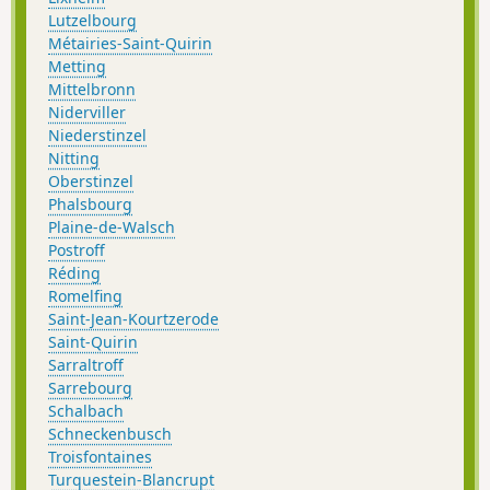
Lutzelbourg
Métairies-Saint-Quirin
Metting
Mittelbronn
Niderviller
Niederstinzel
Nitting
Oberstinzel
Phalsbourg
Plaine-de-Walsch
Postroff
Réding
Romelfing
Saint-Jean-Kourtzerode
Saint-Quirin
Sarraltroff
Sarrebourg
Schalbach
Schneckenbusch
Troisfontaines
Turquestein-Blancrupt