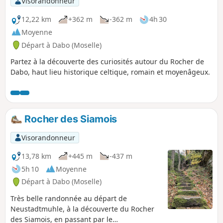
Visorandonneur
12,22 km
+362 m
-362 m
4h 30
Moyenne
Départ à Dabo (Moselle)
Partez à la découverte des curiosités autour du Rocher de
Dabo, haut lieu historique celtique, romain et moyenâgeux.
Rocher des Siamois
Visorandonneur
13,78 km
+445 m
-437 m
5h 10
Moyenne
Départ à Dabo (Moselle)
Très belle randonnée au départ de
Neustadtmuhle, à la découverte du Rocher
des Siamois, en passant par le