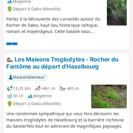
Moyenne
Départ à Dabo (Moselle)
Partez à la découverte des curiosités autour du
Rocher de Dabo, haut lieu historique celtique,
romain et moyenâgeux. Cette balade vous
amène à la rencontre de deux sites dont
l'histoire (très ancienne et plus récente) est
intimement liée à une situation géographique
des plus atypiques.
Les Maisons Troglodytes - Rocher du
Fantôme au départ d'Haselbourg
Visorandonneur
13,35 km
+461 m
-465 m
5h 10
Moyenne
Départ à Dabo (Moselle)
Une randonnée sympathique qui vous fera découvrir les
maisons troglodytes de Haselbourg et la barrière rocheuse
du Geisterfels tout en admirant de magnifiques paysages.