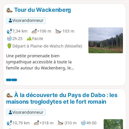
Tour du Wackenberg
Visorandonneur
7,34 km
+106 m
-103 m
2h 25
Facile
Départ à Plaine-de-Walsch (Moselle)
Une petite promenade bien
sympathique accessible à toute la
famille autour du Wackenberg, le
dénivelé est inférieur à 100m.
À la découverte du Pays de Dabo : les
maisons troglodytes et le fort romain
Visorandonneur
10,79 km
+318 m
-310 m
4h 00