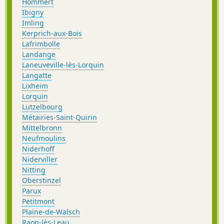
Hommert
Ibigny
Imling
Kerprich-aux-Bois
Lafrimbolle
Landange
Laneuveville-lès-Lorquin
Langatte
Lixheim
Lorquin
Lutzelbourg
Métairies-Saint-Quirin
Mittelbronn
Neufmoulins
Niderhoff
Niderviller
Nitting
Oberstinzel
Parux
Petitmont
Plaine-de-Walsch
Raon-lès-Leau