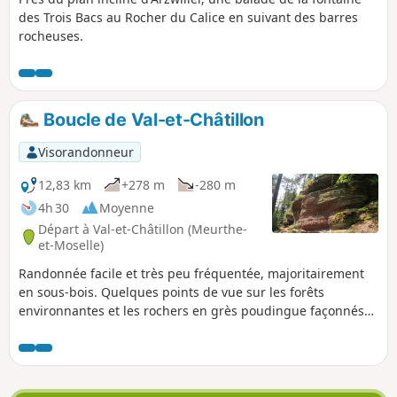
des Trois Bacs au Rocher du Calice en suivant des barres
rocheuses.
Boucle de Val-et-Châtillon
Visorandonneur
12,83 km
+278 m
-280 m
4h 30
Moyenne
Départ à Val-et-Châtillon (Meurthe-
et-Moselle)
Randonnée facile et très peu fréquentée, majoritairement
en sous-bois. Quelques points de vue sur les forêts
environnantes et les rochers en grès poudingue façonnés
par l'érosion : Roche des Druides, Roches du Corbet et
Roches d'Achiffet.