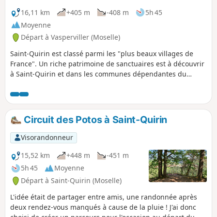
16,11 km
+405 m
-408 m
5h 45
Moyenne
Départ à Vasperviller (Moselle)
Saint-Quirin est classé parmi les "plus beaux villages de
France". Un riche patrimoine de sanctuaires est à découvrir
à Saint-Quirin et dans les communes dépendantes du
prieuré, c'est le circuit des Sept Roses. En suivant ce circuit
vous passerez aussi par le site gallo-romain de la Croix
Guillaume.
Circuit des Potos à Saint-Quirin
Visorandonneur
15,52 km
+448 m
-451 m
5h 45
Moyenne
Départ à Saint-Quirin (Moselle)
L'idée était de partager entre amis, une randonnée après
deux rendez-vous manqués à cause de la pluie ! J'ai donc