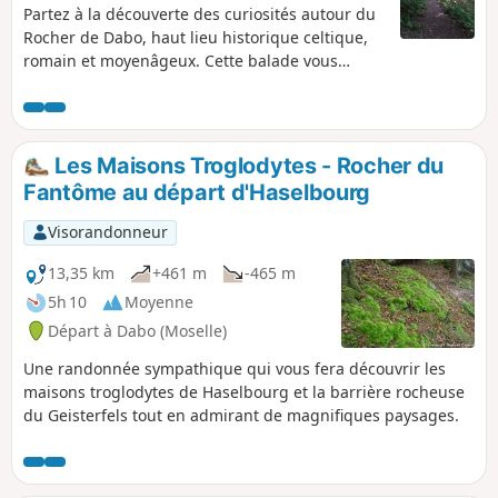
Partez à la découverte des curiosités autour du
Rocher de Dabo, haut lieu historique celtique,
romain et moyenâgeux. Cette balade vous
amène à la rencontre de deux sites dont
l'histoire (très ancienne et plus récente) est
intimement liée à une situation géographique
des plus atypiques.
Les Maisons Troglodytes - Rocher du
Fantôme au départ d'Haselbourg
Visorandonneur
13,35 km
+461 m
-465 m
5h 10
Moyenne
Départ à Dabo (Moselle)
Une randonnée sympathique qui vous fera découvrir les
maisons troglodytes de Haselbourg et la barrière rocheuse
du Geisterfels tout en admirant de magnifiques paysages.