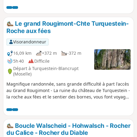
St-Léon et la grotte Sain-Léon, plus vaste cavité souterraine
du massif des Vosges.
Le grand Rougimont-Chte Turquestein-
Roche aux fées
Visorandonneur
16,09 km
+372 m
-372 m
5h 40
Difficile
Départ à Turquestein-Blancrupt
(Moselle)
Magnifique randonnée, sans grande difficulté à part l'accès
au Grand Rougimont - La ruine du château de Turquestein -
la roche aux fées et le sentier des bornes, vous font voyager
à travers le Moyen Âge. Ajout modérateur au 23/08/2021 :
Cette randonnée sera très prochainement interdite car sur
une propriété privée . Voir les commentaires en bas de
cette fiche
Boucle Walscheid - Hohwalsch - Rocher
du Calice - Rocher du Diable