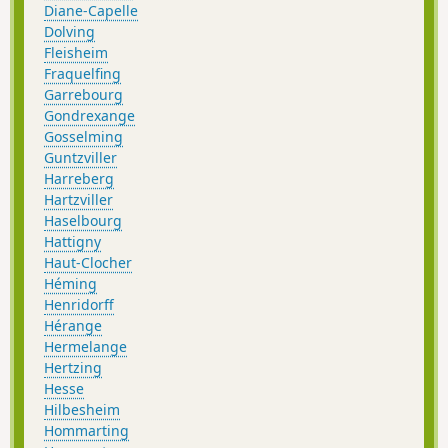
Diane-Capelle
Dolving
Fleisheim
Fraquelfing
Garrebourg
Gondrexange
Gosselming
Guntzviller
Harreberg
Hartzviller
Haselbourg
Hattigny
Haut-Clocher
Héming
Henridorff
Hérange
Hermelange
Hertzing
Hesse
Hilbesheim
Hommarting