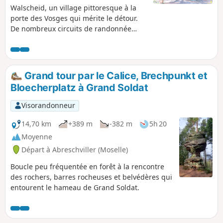
Walscheid, un village pittoresque à la
porte des Vosges qui mérite le détour.
De nombreux circuits de randonnée
dont celui ci qui regroupe un maximum
de curiosités telles que le cimetière
Gallo Romain, les ruines du
Heidenschloss, le promontoire du
Grand tour par le Calice, Brechpunkt et
Durrenberg et la grotte de Saint Léon.
Bloecherplatz à Grand Soldat
Visorandonneur
14,70 km
+389 m
-382 m
5h 20
Moyenne
Départ à Abreschviller (Moselle)
Boucle peu fréquentée en forêt à la rencontre
des rochers, barres rocheuses et belvédères qui
entourent le hameau de Grand Soldat.