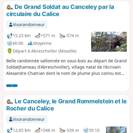
De Grand Soldat au Canceley par la
circulaire du Calice
Visorandonneur
15,23 km
+571 m
-574 m
6h 00
Moyenne
Départ à Abreschviller (Moselle)
Belle randonnée vallonnée en sous-bois au départ de Grand
Soldat(hameau d'Abreschiviller), village natal de l'écrivain
Alexandre Chatrian dont le nom de plume plus connu est
Erckermann-Chatrian .Elle serpente entre de majestueux
rochers en grès rose parmi lesquels :le Calice, le Grand
Rommelstein et le Canceley.Nota : cette partie de la
circulaire du Calice est fermée entre le 01 février et le 31
Le Canceley, le Grand Rommelstein et le
juilletVoir Informations pratiques.
Rocher du Calice
Visorandonneur
12,65 km
+548 m
-539 m
5h 10