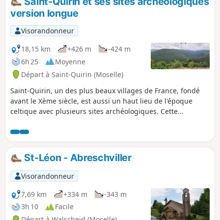
Saint-Quirin et ses sites archéologiques
version longue
Visorandonneur
18,15 km
+426 m
-424 m
6h 25
Moyenne
Départ à Saint-Quirin (Moselle)
Saint-Quirin, un des plus beaux villages de France, fondé
avant le Xème siècle, est aussi un haut lieu de l'époque
celtique avec plusieurs sites archéologiques. Cette
randonnée vous les fera découvrir.
St-Léon - Abreschviller
Visorandonneur
7,69 km
+334 m
-343 m
3h 10
Facile
Départ à Walscheid (Moselle)