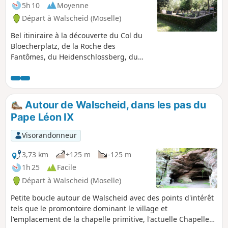
5h 10
Moyenne
Départ à Walscheid (Moselle)
Bel itiniraire à la découverte du Col du
Bloecherplatz, de la Roche des
Fantômes, du Heidenschlossberg, du
Rocher du Hohwalsch, du cimetière
gallo-romain, de la Croix du Beimbach
et de la Croix du Hengstbourg.
Autour de Walscheid, dans les pas du
Pape Léon IX
Visorandonneur
3,73 km
+125 m
-125 m
1h 25
Facile
Départ à Walscheid (Moselle)
Petite boucle autour de Walscheid avec des points d'intérêt
tels que le promontoire dominant le village et
l'emplacement de la chapelle primitive, l'actuelle Chapelle