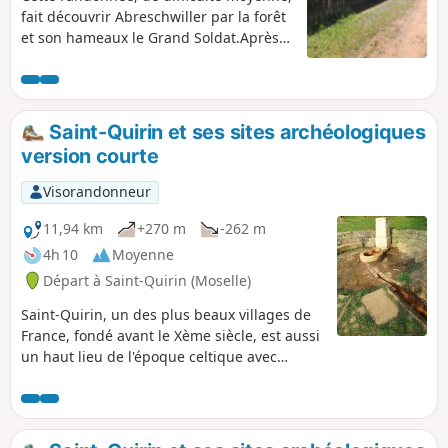
fait découvrir Abreschwiller par la forêt
et son hameaux le Grand Soldat.Après
la montée vers la Roche du Diable, on
plonge vers le lieu-dit du Grand Soldat,
où l'on pourra observer la maison
d'Alexandre Chatrian (1826-1890),
Saint-Quirin et ses sites archéologiques
écrivain né dans ce hameau, pour
version courte
monter vers le Rocher du Calice.
Visorandonneur
11,94 km
+270 m
-262 m
4h 10
Moyenne
Départ à Saint-Quirin (Moselle)
Saint-Quirin, un des plus beaux villages de
France, fondé avant le Xème siècle, est aussi
un haut lieu de l'époque celtique avec
plusieurs sites archéologiques. Cette
randonnée vous les fera découvrir.