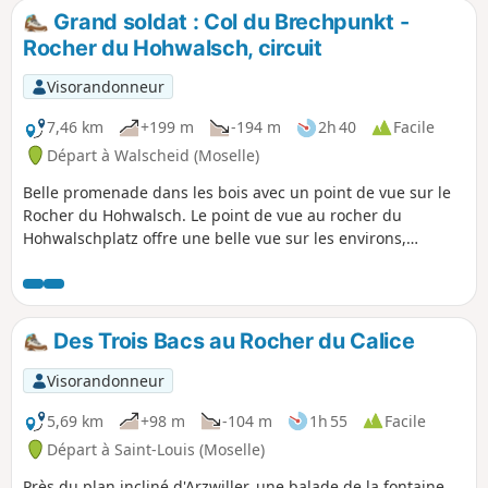
Grand soldat : Col du Brechpunkt -
Rocher du Hohwalsch, circuit
Visorandonneur
7,46 km
+199 m
-194 m
2h 40
Facile
Départ à Walscheid (Moselle)
Belle promenade dans les bois avec un point de vue sur le
Rocher du Hohwalsch. Le point de vue au rocher du
Hohwalschplatz offre une belle vue sur les environs,
jusqu'au lac de Gondrexange.
Des Trois Bacs au Rocher du Calice
Visorandonneur
5,69 km
+98 m
-104 m
1h 55
Facile
Départ à Saint-Louis (Moselle)
Près du plan incliné d'Arzwiller, une balade de la fontaine