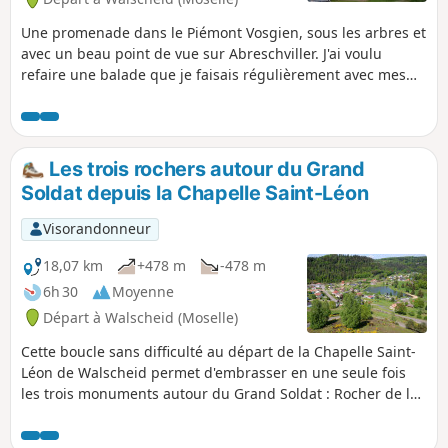
Une promenade dans le Piémont Vosgien, sous les arbres et
avec un beau point de vue sur Abreschviller. J'ai voulu
refaire une balade que je faisais régulièrement avec mes
parents lorsque j'étais ado. Malheureusement la tempête
de 1999 est passée par là et le chemin est, à certains
endroits, complètement effacé. Le club Vosgien a redéfini
un nouvel itinéraire depuis Saint-Léon. J'ai préféré remonter
Les trois rochers autour du Grand
45 ans en arrière et vous proposer ma rétro-balade par le
Soldat depuis la Chapelle Saint-Léon
chemin originel.
Visorandonneur
18,07 km
+478 m
-478 m
6h 30
Moyenne
Départ à Walscheid (Moselle)
Cette boucle sans difficulté au départ de la Chapelle Saint-
Léon de Walscheid permet d'embrasser en une seule fois
les trois monuments autour du Grand Soldat : Rocher de la
Salière, Rocher du Calice et Rocher du Diable, avec, au final,
un point de vue unique sur Walscheid depuis le belvédère.