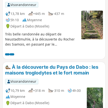
promenade très bucolique.
Visorandonneur
13,78 km
+445 m
-437 m
5h 10
Moyenne
Départ à Dabo (Moselle)
Très belle randonnée au départ de
Neustadtmuhle, à la découverte du Rocher
des Siamois, en passant par le
Heidenschlossfels, et la paroi rocheuse du
Geisterfelsen. Une grande partie de la
randonnée se pratique en forêt sur de
beaux sentiers balisés.
À la découverte du Pays de Dabo : les
maisons troglodytes et le fort romain
Visorandonneur
10,79 km
+318 m
-310 m
4h 00
Moyenne
Départ à Dabo (Moselle)