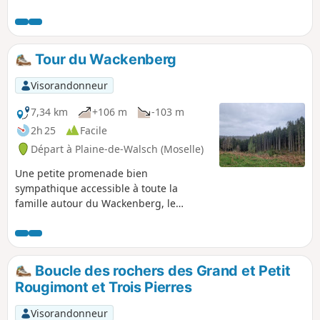
Tour du Wackenberg
Visorandonneur
7,34 km
+106 m
-103 m
2h 25
Facile
Départ à Plaine-de-Walsch (Moselle)
Une petite promenade bien
sympathique accessible à toute la
famille autour du Wackenberg, le
dénivelé est inférieur à 100m.
Boucle des rochers des Grand et Petit
Rougimont et Trois Pierres
Visorandonneur