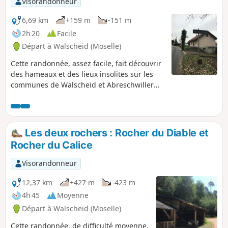
Visorandonneur
6,69 km
+159 m
-151 m
2h 20
Facile
Départ à Walscheid (Moselle)
Cette randonnée, assez facile, fait découvrir
des hameaux et des lieux insolites sur les
communes de Walscheid et Abreschwiller
Après la Roche du Diable, on plonge vers le
lieu dit du Nonnebourg puis la route nous
mène vers la Chapelle du pape Saint-Léon IX
(1002-1054), puis vers la grotte Saint-Léon-
Les deux rochers : Rocher du Diable et
de-Walscheid pour admirer la vue sur le
Rocher du Calice
village en contre bas.
Visorandonneur
12,37 km
+427 m
-423 m
4h 45
Moyenne
Départ à Walscheid (Moselle)
Cette randonnée, de difficulté moyenne,