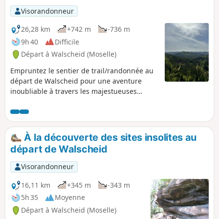
Visorandonneur
26,28 km
+742 m
-736 m
9h 40
Difficile
Départ à Walscheid (Moselle)
Empruntez le sentier de trail/randonnée au
départ de Walscheid pour une aventure
inoubliable à travers les majestueuses
roches et les vallées de sapins
environnantes. Cet itinéraire suit des
chemins roulants et accessibles. Il vous
permettra de découvrir la beauté naturelle
À la découverte des sites insolites au
de la région tout en profitant de superbes
départ de Walscheid
vues panoramiques. Traversez les
formations rocheuses spectaculaires et
Visorandonneur
laissez-vous émerveiller par la tranquillité
de la forêt vosgienne. Une expérience
16,11 km
+345 m
-343 m
enrichissante pour les amoureux de la
5h 35
Moyenne
nature et les passionnés de randonnée !
Départ à Walscheid (Moselle)