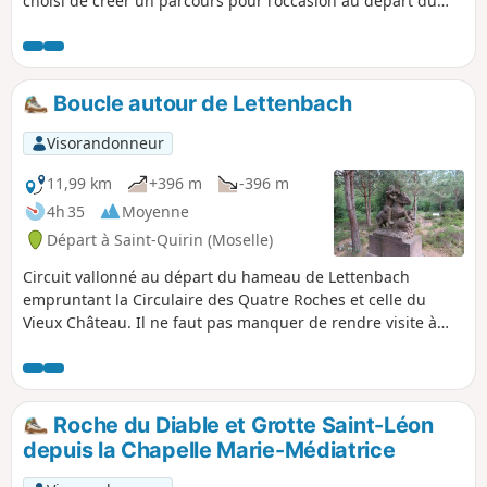
choisi de créer un parcours pour l'occasion au départ du
lieu de mon enfance.
Boucle autour de Lettenbach
Visorandonneur
11,99 km
+396 m
-396 m
4h 35
Moyenne
Départ à Saint-Quirin (Moselle)
Circuit vallonné au départ du hameau de Lettenbach
empruntant la Circulaire des Quatre Roches et celle du
Vieux Château. Il ne faut pas manquer de rendre visite à
l'Église des Verriers dans le hameau, qui abrite la rose de
cristal (Circuit des 7 Roses, chapelles et églises
remarquables autour de Saint Quirin) : façade Renaissance,
clocheton à bulbes surmonté d'un coq d'or et couvert,
Roche du Diable et Grotte Saint-Léon
comme le toit, de bardeaux de bois de mélèze et épicéa.
depuis la Chapelle Marie-Médiatrice
Parcourir ensuite le site archéologique de la Croix
Guillaume (habitats, nécropole et carrières).