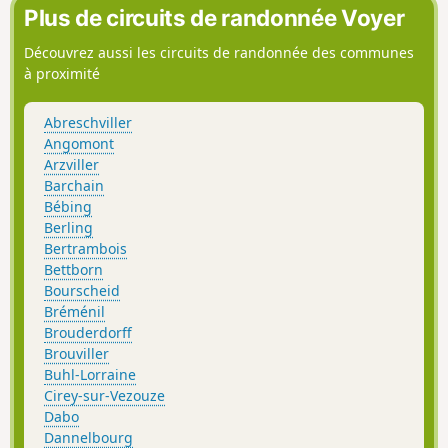
Plus de circuits de randonnée Voyer
Découvrez aussi les circuits de randonnée des communes
à proximité
Abreschviller
Angomont
Arzviller
Barchain
Bébing
Berling
Bertrambois
Bettborn
Bourscheid
Bréménil
Brouderdorff
Brouviller
Buhl-Lorraine
Cirey-sur-Vezouze
Dabo
Dannelbourg