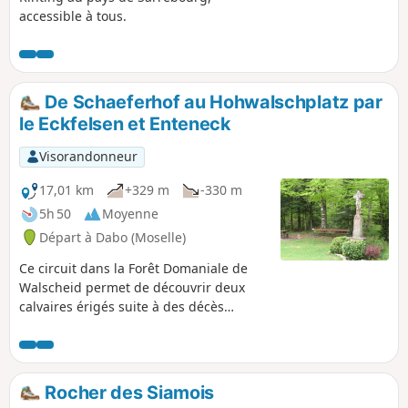
accessible à tous.
De Schaeferhof au Hohwalschplatz par
le Eckfelsen et Enteneck
Visorandonneur
17,01 km
+329 m
-330 m
5h 50
Moyenne
Départ à Dabo (Moselle)
Ce circuit dans la Forêt Domaniale de
Walscheid permet de découvrir deux
calvaires érigés suite à des décès
accidentels mais aussi un cimetière
gallo-romain très bien préservé, une
superbe vue sur la Chapelle Saint-Léon
du Dabo et un beau rocher d'escalade.
Rocher des Siamois
Le retour le long de la Zorn en fait une