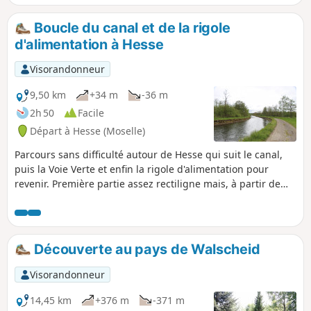
Boucle du canal et de la rigole
d'alimentation à Hesse
Visorandonneur
9,50 km
+34 m
-36 m
2h 50
Facile
Départ à Hesse (Moselle)
Parcours sans difficulté autour de Hesse qui suit le canal,
puis la Voie Verte et enfin la rigole d'alimentation pour
revenir. Première partie assez rectiligne mais, à partir de
Hermelange, plus campagne et nature.
Découverte au pays de Walscheid
Visorandonneur
14,45 km
+376 m
-371 m