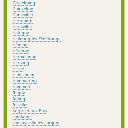
Gosselming
Guinzeling
Guntzviller
Harreberg
Hartzviller
Hattigny
Hellering-lès-Fénétrange
Héming
Hérange
Hermelange
Hertzing
Hesse
Hilbesheim
Hommarting
Hommert
Ibigny
Imling
Insviller
Kerprich-aux-Bois
Landange
Laneuveville-lès-Lorquin