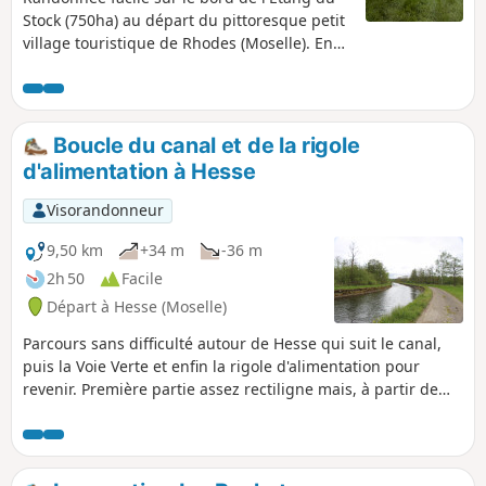
Stock (750ha) au départ du pittoresque petit
village touristique de Rhodes (Moselle). En
passant au milieu des roseaux et des belles
forêts de chêne du Pays des Étangs, vous
pourrez apercevoir les voiliers et bateaux à
moteur qui sillonnent l'étang les beaux jours
Boucle du canal et de la rigole
d'été.
d'alimentation à Hesse
Visorandonneur
9,50 km
+34 m
-36 m
2h 50
Facile
Départ à Hesse (Moselle)
Parcours sans difficulté autour de Hesse qui suit le canal,
puis la Voie Verte et enfin la rigole d'alimentation pour
revenir. Première partie assez rectiligne mais, à partir de
Hermelange, plus campagne et nature.