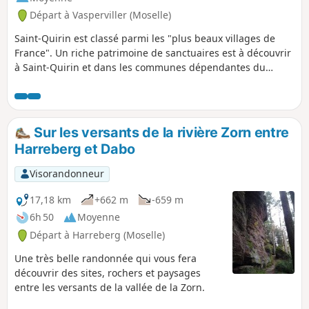
Départ à Vasperviller (Moselle)
Saint-Quirin est classé parmi les "plus beaux villages de
France". Un riche patrimoine de sanctuaires est à découvrir
à Saint-Quirin et dans les communes dépendantes du
prieuré, c'est le circuit des Sept Roses. En suivant ce circuit
vous passerez aussi par le site gallo-romain de la Croix
Guillaume.
Sur les versants de la rivière Zorn entre
Harreberg et Dabo
Visorandonneur
17,18 km
+662 m
-659 m
6h 50
Moyenne
Départ à Harreberg (Moselle)
Une très belle randonnée qui vous fera
découvrir des sites, rochers et paysages
entre les versants de la vallée de la Zorn.