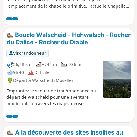
l'emplacement de la chapelle primitive, l'actuelle Chapelle
St-Léon et la grotte Sain-Léon, plus vaste cavité souterraine
du massif des Vosges.
Boucle Walscheid - Hohwalsch - Rocher
du Calice - Rocher du Diable
Visorandonneur
26,28 km
+742 m
-736 m
9h 40
Difficile
Départ à Walscheid (Moselle)
Empruntez le sentier de trail/randonnée au
départ de Walscheid pour une aventure
inoubliable à travers les majestueuses
roches et les vallées de sapins
environnantes. Cet itinéraire suit des
chemins roulants et accessibles. Il vous
permettra de découvrir la beauté naturelle
À la découverte des sites insolites au
de la région tout en profitant de superbes