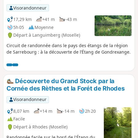
Visorandonneur
17,29 km
+41 m
-43 m
5h 05
Moyenne
Départ à Languimberg (Moselle)
Circuit de randonnée dans le pays des étangs de la région
de Sarrebourg : à la découverte de l’Étang de Gondrexange.
Découverte du Grand Stock par la
Cornée des Rèthes et la Forét de Rhodes
Visorandonneur
8,07 km
+14 m
-14 m
2h 20
Facile
Départ à Rhodes (Moselle)
Randonnée facile sur le bord de l'Étang du