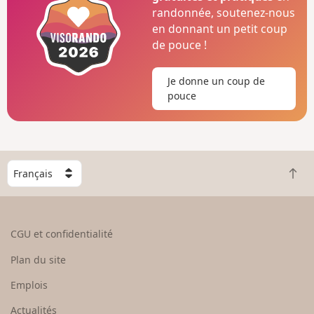
randonnée, soutenez-nous
en donnant un petit coup
de pouce !
Je donne un coup de
pouce
C
R
h
e
o
t
i
o
s
CGU et confidentialité
u
i
r
s
Plan du site
e
s
n
e
Emplois
h
z
Actualités
a
u