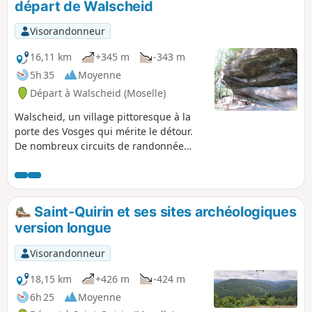
départ de Walscheid
vues panoramiques. Traversez les
formations rocheuses spectaculaires et
Visorandonneur
laissez-vous émerveiller par la tranquillité
de la forêt vosgienne. Une expérience
16,11 km
+345 m
-343 m
enrichissante pour les amoureux de la
5h 35
Moyenne
nature et les passionnés de randonnée !
Départ à Walscheid (Moselle)
Walscheid, un village pittoresque à la
porte des Vosges qui mérite le détour.
De nombreux circuits de randonnée
dont celui ci qui regroupe un maximum
de curiosités telles que le cimetière
Gallo Romain, les ruines du
Heidenschloss, le promontoire du
Saint-Quirin et ses sites archéologiques
Durrenberg et la grotte de Saint Léon.
version longue
Visorandonneur
18,15 km
+426 m
-424 m
6h 25
Moyenne