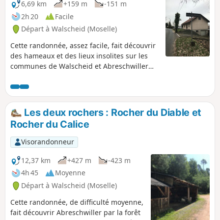
6,69 km
+159 m
-151 m
2h 20
Facile
Départ à Walscheid (Moselle)
Cette randonnée, assez facile, fait découvrir
des hameaux et des lieux insolites sur les
communes de Walscheid et Abreschwiller
Après la Roche du Diable, on plonge vers le
lieu dit du Nonnebourg puis la route nous
mène vers la Chapelle du pape Saint-Léon IX
(1002-1054), puis vers la grotte Saint-Léon-
Les deux rochers : Rocher du Diable et
de-Walscheid pour admirer la vue sur le
Rocher du Calice
village en contre bas.
Visorandonneur
12,37 km
+427 m
-423 m
4h 45
Moyenne
Départ à Walscheid (Moselle)
Cette randonnée, de difficulté moyenne,
fait découvrir Abreschwiller par la forêt