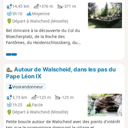
Guillaume (habitats, nécropole et carrières).
14,45 km
+376 m
-371 m
5h 10
Moyenne
Départ à Walscheid (Moselle)
Bel itiniraire à la découverte du Col du
Bloecherplatz, de la Roche des
Fantômes, du Heidenschlossberg, du
Rocher du Hohwalsch, du cimetière
gallo-romain, de la Croix du Beimbach
et de la Croix du Hengstbourg.
Autour de Walscheid, dans les pas du
Pape Léon IX
Visorandonneur
3,73 km
+125 m
-125 m
1h 25
Facile
Départ à Walscheid (Moselle)
Petite boucle autour de Walscheid avec des points d'intérêt
tels que le promontoire dominant le village et