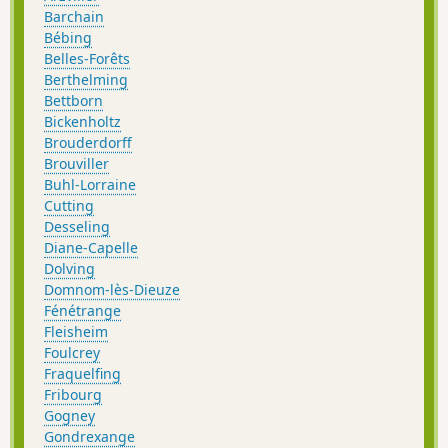
Barchain
Bébing
Belles-Forêts
Berthelming
Bettborn
Bickenholtz
Brouderdorff
Brouviller
Buhl-Lorraine
Cutting
Desseling
Diane-Capelle
Dolving
Domnom-lès-Dieuze
Fénétrange
Fleisheim
Foulcrey
Fraquelfing
Fribourg
Gogney
Gondrexange