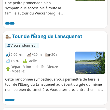
Une petite promenade bien
sympathique accessible à toute la
famille autour du Wackenberg, le
dénivelé est inférieur à 100m.
Tour de l'Étang de Lansquenet
Visorandonneur
5,06 km
+20 m
-20 m
1h 30
Facile
Départ à Rorbach-lès-Dieuze
(Moselle)
Cette randonnée sympathique vous permettra de faire le
tour de l'Étang du Lansquenet au départ du gîte du même
nom ou bien du cimetière. Vous alternerez entre chemins
forestiers et la digue de l’étang et vous finirez votre
parcours en traversant le cœur du village de Rorbach-lès-
Dieuze et vous retournerez au point de départ.