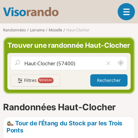
V
O
i
u
s
v
o
Randonnées
Lorraine
Moselle
Haut-Clocher
r
r
i
a
Trouver une randonnée Haut-Clocher
r
n
l
d
a
o
A
V
n
u
i
a
t
d
v
Filtres
Rechercher
NOUVEAU
o
e
i
u
r
g
r
l
a
d
e
Randonnées Haut-Clocher
t
e
c
i
m
h
o
o
a
Tour de l'Étang du Stock par les Trois
n
i
m
Ponts
p