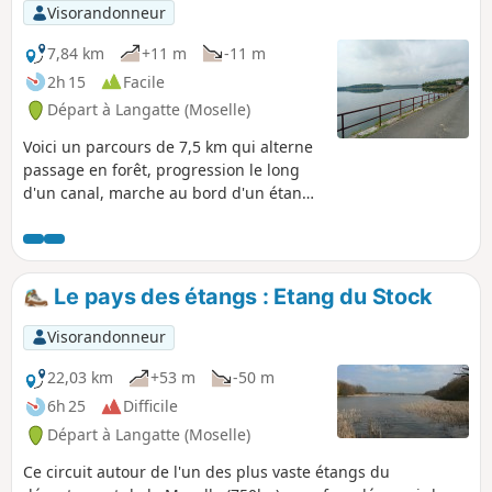
Visorandonneur
7,84 km
+11 m
-11 m
2h 15
Facile
Départ à Langatte (Moselle)
Voici un parcours de 7,5 km qui alterne
passage en forêt, progression le long
d'un canal, marche au bord d'un étang
et même une partie urbaine. Le
dénivelé est très faible, les sentiers sont
aménagés, praticables même par temps
de pluie. De plus, on trouve des aires de
Le pays des étangs : Etang du Stock
pique-nique et des bancs permettant de
se reposer. Cette petite randonnée est
Visorandonneur
donc idéale à pratiquer en famille et ne
présente aucune difficulté.
22,03 km
+53 m
-50 m
6h 25
Difficile
Départ à Langatte (Moselle)
Ce circuit autour de l'un des plus vaste étangs du