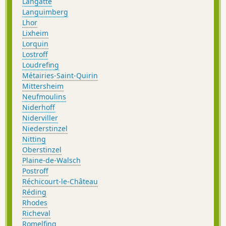
Langatte
Languimberg
Lhor
Lixheim
Lorquin
Lostroff
Loudrefing
Métairies-Saint-Quirin
Mittersheim
Neufmoulins
Niderhoff
Niderviller
Niederstinzel
Nitting
Oberstinzel
Plaine-de-Walsch
Postroff
Réchicourt-le-Château
Réding
Rhodes
Richeval
Romelfing