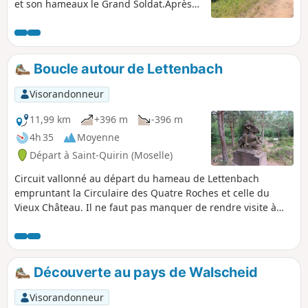
et son hameaux le Grand Soldat.Après
la montée vers la Roche du Diable, on
plonge vers le lieu-dit du Grand Soldat,
où l'on pourra observer la maison
d'Alexandre Chatrian (1826-1890),
Boucle autour de Lettenbach
écrivain né dans ce hameau, pour
monter vers le Rocher du Calice.
Visorandonneur
11,99 km
+396 m
-396 m
4h 35
Moyenne
Départ à Saint-Quirin (Moselle)
Circuit vallonné au départ du hameau de Lettenbach
empruntant la Circulaire des Quatre Roches et celle du
Vieux Château. Il ne faut pas manquer de rendre visite à
l'Église des Verriers dans le hameau, qui abrite la rose de
cristal (Circuit des 7 Roses, chapelles et églises
remarquables autour de Saint Quirin) : façade Renaissance,
clocheton à bulbes surmonté d'un coq d'or et couvert,
Découverte au pays de Walscheid
comme le toit, de bardeaux de bois de mélèze et épicéa.
Parcourir ensuite le site archéologique de la Croix
Visorandonneur