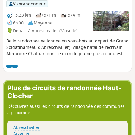
Visorandonneur
15,23 km
+571 m
-574 m
6h 00
Moyenne
Départ à Abreschviller (Moselle)
Belle randonnée vallonnée en sous-bois au départ de Grand
Soldat(hameau d'Abreschiviller), village natal de l'écrivain
Alexandre Chatrian dont le nom de plume plus connu est
Erckermann-Chatrian .Elle serpente entre de majestueux
rochers en grès rose parmi lesquels :le Calice, le Grand
Rommelstein et le Canceley.Nota : cette partie de la
circulaire du Calice est fermée entre le 01 février et le 31
juilletVoir Informations pratiques.
Plus de circuits de randonnée Haut-
Clocher
Découvrez aussi les circuits de randonnée des communes
à proximité
Abreschviller
Arzviller