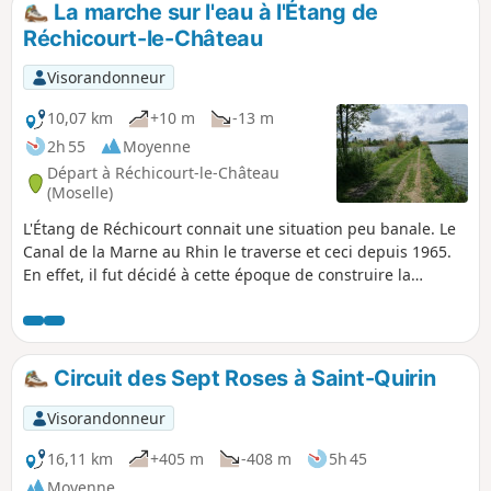
La marche sur l'eau à l'Étang de
Réchicourt-le-Château
Visorandonneur
10,07 km
+10 m
-13 m
2h 55
Moyenne
Départ à Réchicourt-le-Château
(Moselle)
L'Étang de Réchicourt connait une situation peu banale. Le
Canal de la Marne au Rhin le traverse et ceci depuis 1965.
En effet, il fut décidé à cette époque de construire la
"grande écluse" qui permettait de se passer de près de six
écluses présentes sur l'ancien canal. De ce fait, un tronçon
du parcours est un chemin où de part et d'autre se trouve
une partie de l'étang. Un des grands points d'intérêt est
Circuit des Sept Roses à Saint-Quirin
également la Grande Écluse dotée de nombreux
aménagements pour les touristes.
Visorandonneur
16,11 km
+405 m
-408 m
5h 45
Moyenne