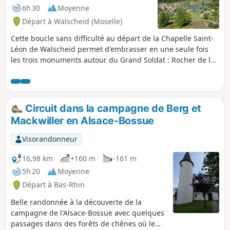
6h 30
Moyenne
Départ à Walscheid (Moselle)
Cette boucle sans difficulté au départ de la Chapelle Saint-
Léon de Walscheid permet d'embrasser en une seule fois
les trois monuments autour du Grand Soldat : Rocher de la
Salière, Rocher du Calice et Rocher du Diable, avec, au final,
un point de vue unique sur Walscheid depuis le belvédère.
Circuit dans la campagne de Berg et
Mackwiller en Alsace-Bossue
Visorandonneur
16,98 km
+160 m
-161 m
5h 20
Moyenne
Départ à Bas-Rhin
Belle randonnée à la découverte de la
campagne de l'Alsace-Bossue avec quelques
passages dans des forêts de chênes où le