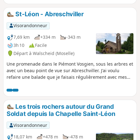
St-Léon - Abreschviller
Visorandonneur
7,69 km
+334 m
-343 m
3h 10
Facile
Départ à Walscheid (Moselle)
Une promenade dans le Piémont Vosgien, sous les arbres et
avec un beau point de vue sur Abreschviller. J'ai voulu
refaire une balade que je faisais régulièrement avec mes
parents lorsque j'étais ado. Malheureusement la tempête
de 1999 est passée par là et le chemin est, à certains
endroits, complètement effacé. Le club Vosgien a redéfini
un nouvel itinéraire depuis Saint-Léon. J'ai préféré remonter
Les trois rochers autour du Grand
45 ans en arrière et vous proposer ma rétro-balade par le
Soldat depuis la Chapelle Saint-Léon
chemin originel.
Visorandonneur
18,07 km
+478 m
-478 m