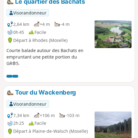
Le quartier des Bachats
Visorandonneur
2,64 km
+4 m
-4 m
0h 45
Facile
Départ à Rhodes (Moselle)
Courte balade autour des Bachats en
empruntant une petite portion du
GR®5.
Tour du Wackenberg
Visorandonneur
7,34 km
+106 m
-103 m
2h 25
Facile
Départ à Plaine-de-Walsch (Moselle)