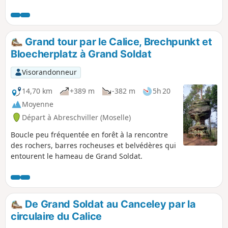
gazoullis des oiseaux nous accompagne !
Grand tour par le Calice, Brechpunkt et
Bloecherplatz à Grand Soldat
Visorandonneur
14,70 km
+389 m
-382 m
5h 20
Moyenne
Départ à Abreschviller (Moselle)
Boucle peu fréquentée en forêt à la rencontre
des rochers, barres rocheuses et belvédères qui
entourent le hameau de Grand Soldat.
De Grand Soldat au Canceley par la
circulaire du Calice