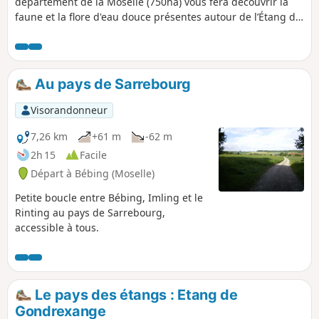
département de la Moselle (750ha) vous fera découvrir la
faune et la flore d'eau douce présentes autour de l’Étang du
Stock.
Au pays de Sarrebourg
Visorandonneur
7,26 km
+61 m
-62 m
2h 15
Facile
Départ à Bébing (Moselle)
Petite boucle entre Bébing, Imling et le
Rinting au pays de Sarrebourg,
accessible à tous.
Le pays des étangs : Etang de
Gondrexange