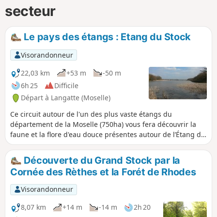
secteur
Le pays des étangs : Etang du Stock
Visorandonneur
22,03 km
+53 m
-50 m
6h 25
Difficile
Départ à Langatte (Moselle)
Ce circuit autour de l'un des plus vaste étangs du
département de la Moselle (750ha) vous fera découvrir la
faune et la flore d'eau douce présentes autour de l’Étang du
Stock.
Découverte du Grand Stock par la
Cornée des Rèthes et la Forét de Rhodes
Visorandonneur
8,07 km
+14 m
-14 m
2h 20