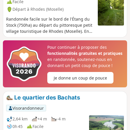
Facile
Départ à Rhodes (Moselle)
Randonnée facile sur le bord de l'Étang du
Stock (750ha) au départ du pittoresque petit
village touristique de Rhodes (Moselle). En
passant au milieu des roseaux et des belles
forêts de chêne du Pays des Étangs, vous
Pour continuer à proposer des
pourrez apercevoir les voiliers et bateaux à
fonctionnalités gratuites et pratiques
moteur qui sillonnent l'étang les beaux jours
en randonnée, soutenez-nous en
d'été.
donnant un petit coup de pouce !
Je donne un coup de pouce
Le quartier des Bachats
Visorandonneur
2,64 km
+4 m
-4 m
0h 45
Facile