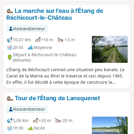
Hermelange, plus campagne et nature.
La marche sur l'eau à l'Étang de
Réchicourt-le-Château
Visorandonneur
10,07 km
+10 m
-13 m
2h 55
Moyenne
Départ à Réchicourt-le-Château
(Moselle)
L'Étang de Réchicourt connait une situation peu banale. Le
Canal de la Marne au Rhin le traverse et ceci depuis 1965.
En effet, il fut décidé à cette époque de construire la
"grande écluse" qui permettait de se passer de près de six
écluses présentes sur l'ancien canal. De ce fait, un tronçon
Tour de l'Étang de Lansquenet
du parcours est un chemin où de part et d'autre se trouve
une partie de l'étang. Un des grands points d'intérêt est
Visorandonneur
également la Grande Écluse dotée de nombreux
aménagements pour les touristes.
5,06 km
+20 m
-20 m
1h 30
Facile