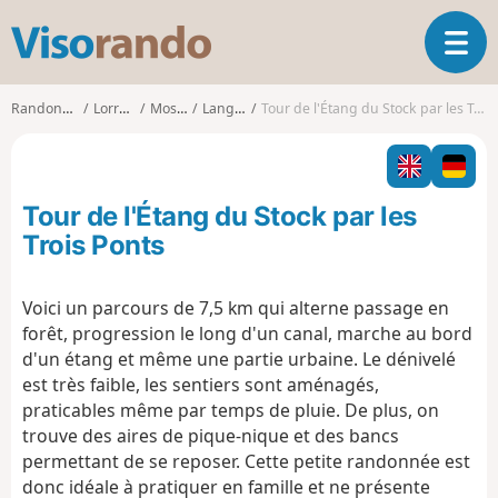
V
O
i
u
s
v
o
Randonnées
Lorraine
Moselle
Langatte
Tour de l'Étang du Stock par les Trois Ponts
r
r
i
a
r
n
l
d
Tour de l'Étang du Stock par les
a
o
n
Trois Ponts
a
v
Voici un parcours de 7,5 km qui alterne passage en
i
forêt, progression le long d'un canal, marche au bord
g
a
d'un étang et même une partie urbaine. Le dénivelé
t
est très faible, les sentiers sont aménagés,
i
praticables même par temps de pluie. De plus, on
o
trouve des aires de pique-nique et des bancs
n
permettant de se reposer. Cette petite randonnée est
donc idéale à pratiquer en famille et ne présente