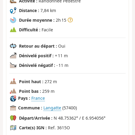
Activité :
Randonnée Pédestre
Distance :
7,84 km
Durée moyenne :
2h 15
Difficulté :
Facile
Retour au départ :
Oui
Dénivelé positif :
+ 11 m
Dénivelé négatif :
- 11 m
Point haut :
272 m
Point bas :
259 m
Pays :
France
Commune :
Langatte
(57400)
Départ/Arrivée :
N 48.75362° / E 6.954056°
Carte(s) IGN :
Ref. 3615O