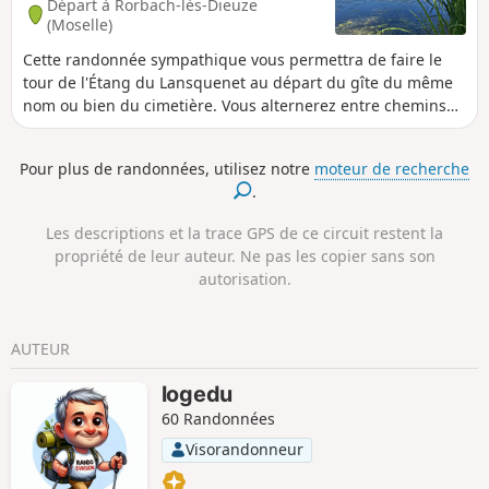
Départ à Rorbach-lès-Dieuze
(Moselle)
Cette randonnée sympathique vous permettra de faire le
tour de l'Étang du Lansquenet au départ du gîte du même
nom ou bien du cimetière. Vous alternerez entre chemins
forestiers et la digue de l’étang et vous finirez votre
parcours en traversant le cœur du village de Rorbach-lès-
Pour plus de randonnées, utilisez notre
moteur de recherche
Dieuze et vous retournerez au point de départ.
.
Les descriptions et la trace GPS de ce circuit restent la
propriété de leur auteur. Ne pas les copier sans son
autorisation.
AUTEUR
logedu
60 Randonnées
Visorandonneur