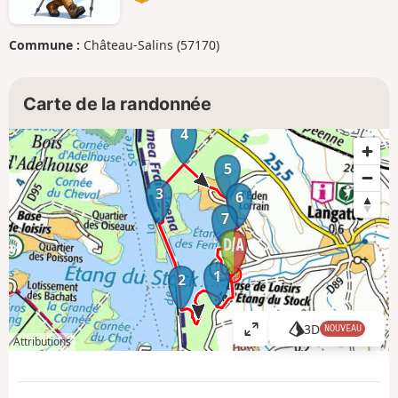
Commune :
Château-Salins (57170)
Carte de la randonnée
4
5
3
6
7
1
2
3D
NOUVEAU
A
Attributions
ff
i
c