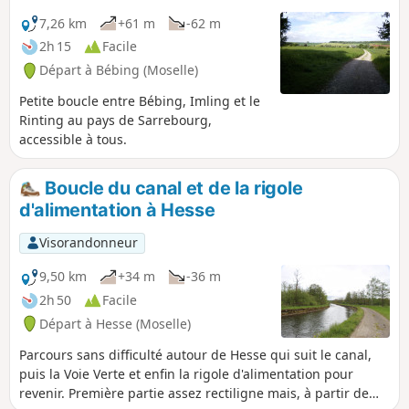
7,26 km
+61 m
-62 m
2h 15
Facile
Départ à Bébing (Moselle)
Petite boucle entre Bébing, Imling et le
Rinting au pays de Sarrebourg,
accessible à tous.
Boucle du canal et de la rigole
d'alimentation à Hesse
Visorandonneur
9,50 km
+34 m
-36 m
2h 50
Facile
Départ à Hesse (Moselle)
Parcours sans difficulté autour de Hesse qui suit le canal,
puis la Voie Verte et enfin la rigole d'alimentation pour
revenir. Première partie assez rectiligne mais, à partir de